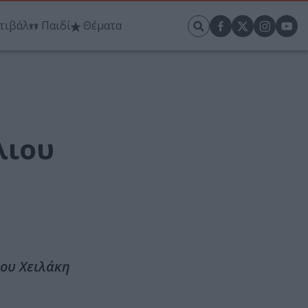
τιβάλ
Παιδί
Θέματα
λιου
ιου Χειλάκη