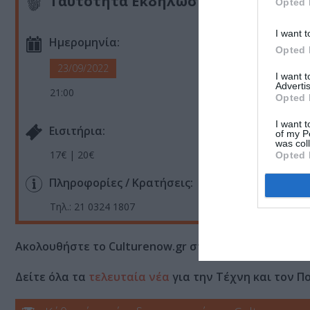
Ταυτότητα Εκδήλωσης
Opted 
I want t
Ημερομηνία:
Opted 
23/09/2022
I want 
Advertis
21:00
Opted 
I want t
Eισιτήρια:
of my P
was col
17€ | 20€
Opted 
Πληροφορίες / Κρατήσεις:
Τηλ.: 21 0324 1807
Ακολουθήστε το Culturenow.gr στο
Google News
και 
Δείτε όλα τα
τελευταία νέα
για την Τέχνη και τον Π