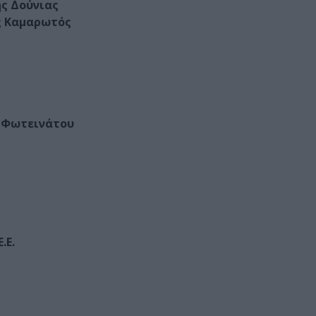
ης Δούνιας
ς Καμαρωτός
 Φωτεινάτου
.Ε.