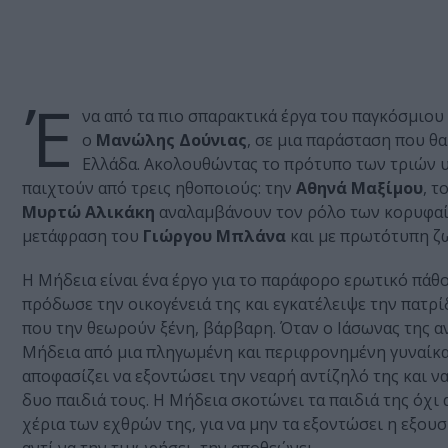
Έ
να από τα πιο σπαρακτικά έργα του παγκόσμιο
ο
Μανώλης Δούνιας
, σε μια παράσταση που θ
Ελλάδα. Ακολουθώντας το πρότυπο των τριών υ
παιχτούν από τρεις ηθοποιούς: την
Αθηνά Μαξίμου
, τ
Μυρτώ Αλικάκη
αναλαμβάνουν τον ρόλο των κορυφαίω
μετάφραση του
Γιώργου Μπλάνα
και με πρωτότυπη ζ
Η Μήδεια είναι ένα έργο για το παράφορο ερωτικό πάθο
πρόδωσε την οικογένειά της και εγκατέλειψε την πατρ
που την θεωρούν ξένη, βάρβαρη. Όταν ο Ιάσωνας της αν
Μήδεια από μια πληγωμένη και περιφρονημένη γυναίκα 
αποφασίζει να εξοντώσει την νεαρή αντίζηλό της και να 
δυο παιδιά τους. Η Μήδεια σκοτώνει τα παιδιά της όχι 
χέρια των εχθρών της, για να μην τα εξοντώσει η εξουσ