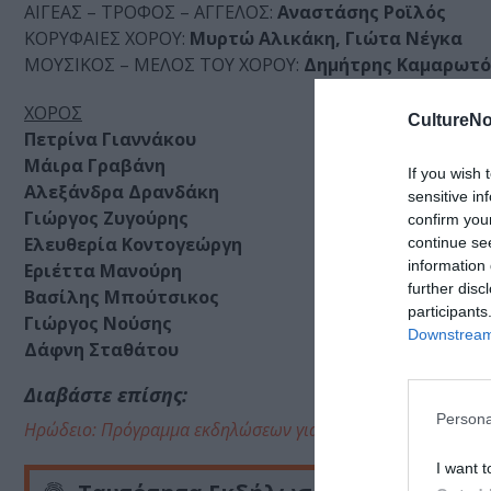
ΑΙΓΕΑΣ – ΤΡΟΦΟΣ – ΑΓΓΕΛΟΣ:
Αναστάσης Ροϊλός
ΚΟΡΥΦΑΙΕΣ ΧΟΡΟΥ:
Μυρτώ Αλικάκη, Γιώτα Νέγκα
ΜΟΥΣΙΚΟΣ – ΜΕΛΟΣ ΤΟΥ ΧΟΡΟΥ:
Δημήτρης Καμαρωτό
ΧΟΡΟΣ
CultureNo
Πετρίνα Γιαννάκου
Μάιρα Γραβάνη
If you wish 
Αλεξάνδρα Δρανδάκη
sensitive in
Γιώργος Ζυγούρης
confirm you
Ελευθερία Κοντογεώργη
continue se
information 
Εριέττα Μανούρη
further disc
Βασίλης Μπούτσικος
participants
Γιώργος Νούσης
Downstream 
Δάφνη Σταθάτου
Διαβάστε επίσης:
Persona
Ηρώδειο: Πρόγραμμα εκδηλώσεων για το Φθινόπωρο του 2
I want t