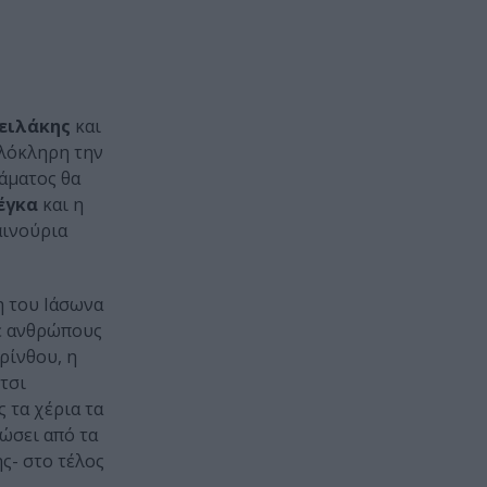
Χειλάκης
και
ολόκληρη την
άματος θα
έγκα
και η
αινούρια
η του Ιάσωνα
σε ανθρώπους
ρίνθου, η
τσι
ς τα χέρια τα
σώσει από τα
ης- στο τέλος