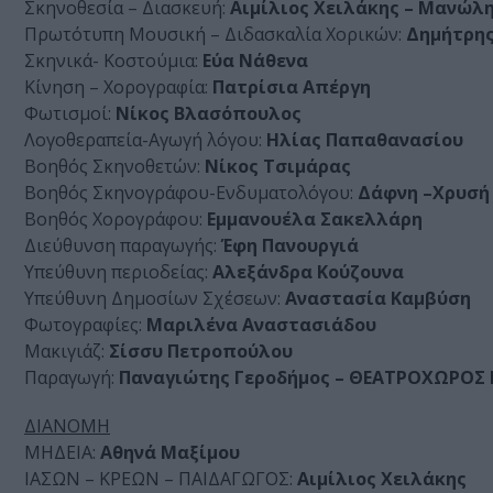
Σκηνοθεσία – Διασκευή:
Αιμίλιος Χειλάκης – Μανώλ
Πρωτότυπη Μουσική – Διδασκαλία Χορικών:
Δημήτρη
Σκηνικά- Κοστούμια:
Εύα Νάθενα
Κίνηση – Χορογραφία:
Πατρίσια Απέργη
Φωτισμοί:
Νίκος Βλασόπουλος
Λογοθεραπεία-Αγωγή λόγου:
Ηλίας Παπαθανασίου
Βοηθός Σκηνοθετών:
Νίκος Τσιμάρας
Βοηθός Σκηνογράφου-Ενδυματολόγου:
Δάφνη –Χρυσή
Βοηθός Χορογράφου:
Εμμανουέλα Σακελλάρη
Διεύθυνση παραγωγής:
Έφη Πανουργιά
Υπεύθυνη περιοδείας:
Αλεξάνδρα Κούζουνα
Υπεύθυνη Δημοσίων Σχέσεων:
Αναστασία Καμβύση
Φωτογραφίες:
Μαριλένα Αναστασιάδου
Μακιγιάζ:
Σίσσυ Πετροπούλου
Παραγωγή:
Παναγιώτης Γεροδήμος – ΘΕΑΤΡΟΧΩΡΟΣ Ε
ΔΙΑΝΟΜΗ
ΜΗΔΕΙΑ:
Αθηνά Μαξίμου
ΙΑΣΩΝ – ΚΡΕΩΝ – ΠΑΙΔΑΓΩΓΟΣ:
Αιμίλιος Χειλάκης