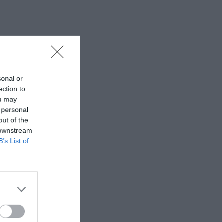
sonal or
ection to
ou may
 personal
out of the
 downstream
B’s List of