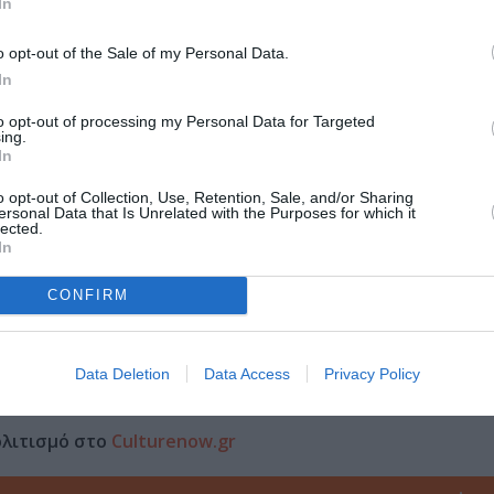
In
o opt-out of the Sale of my Personal Data.
Τοποθεσία:
In
Ωδείο Ηρώδου Αττικού, Διονυσίου Αρεοπαγίτου, 
to opt-out of processing my Personal Data for Targeted
ing.
Ηρώδειο
In
o opt-out of Collection, Use, Retention, Sale, and/or Sharing
ersonal Data that Is Unrelated with the Purposes for which it
lected.
In
CONFIRM
Data Deletion
Data Access
Privacy Policy
μάθετε πρώτοι όλες τις ειδήσεις
ολιτισμό στο
Culturenow.gr