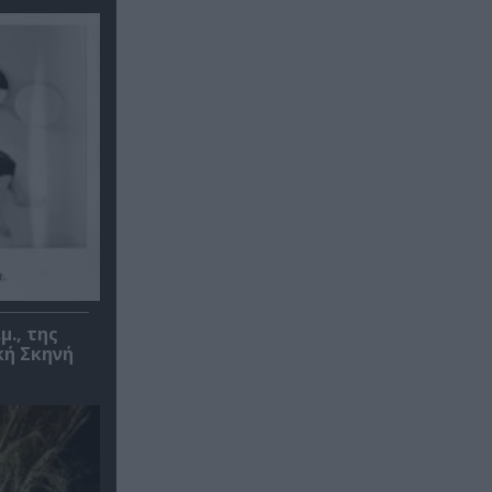
μ., της
κή Σκηνή