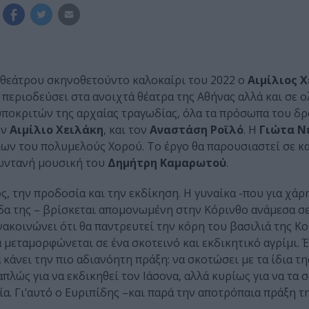
υ θεάτρου σκηνοθετούντο καλοκαίρι του 2022 ο
Αιμίλιος 
α περιοδεύσει στα ανοιχτά θέατρα της Αθήνας αλλά και σε 
ποκριτών της αρχαίας τραγωδίας, όλα τα πρόσωπα του δρ
ον
Αιμίλιο Χειλάκη
, και τον
Αναστάση Ροϊλό
. Η
Γιώτα Ν
ν του πολυμελούς Χορού. Το έργο θα παρουσιαστεί σε κ
ωντανή μουσική του
Δημήτρη Καμαρωτού
.
ς, την προδοσία και την εκδίκηση. Η γυναίκα -που για χάρ
ίδα της – βρίσκεται απομονωμένη στην Κόρινθο ανάμεσα 
ακοινώνει ότι θα παντρευτεί την κόρη του βασιλιά της Κο
μεταμορφώνεται σε ένα σκοτεινό και εκδικητικό αγρίμι. Έ
κάνει την πιο αδιανόητη πράξη: να σκοτώσει με τα ίδια τη
απλώς για να εκδικηθεί τον Ιάσονα, αλλά κυρίως για να τα 
ία. Γι’αυτό ο Ευριπίδης –και παρά την αποτρόπαια πράξη τ