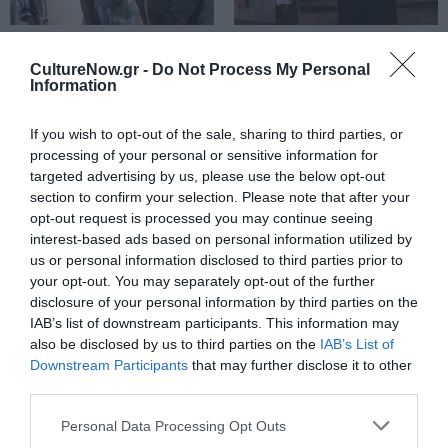
ΘΕΑΤΡΟ - ΧΟΡΟΣ / ΝΕΑ
ΘΕΑΤΡΟ - ΧΟΡΟΣ / ΝΕΑ
Ιφιγένεια εν
«Αριστοφάνης –
CultureNow.gr -
Do Not Process My Personal
Information
Αυλίδι, σε
Ηρώνδας: Contra
σκηνοθεσία
tempo», από το
Θέμη
Κρατικό Θέατρο
If you wish to opt-out of the sale, sharing to third parties, or
Μουμουλίδη στο
Βορείου Ελλάδος
processing of your personal or sensitive information for
targeted advertising by us, please use the below opt-out
Ηρώδειο
στο Κηποθέατρο
section to confirm your selection. Please note that after your
Παπάγου
opt-out request is processed you may continue seeing
interest-based ads based on personal information utilized by
us or personal information disclosed to third parties prior to
your opt-out. You may separately opt-out of the further
disclosure of your personal information by third parties on the
IAB’s list of downstream participants. This information may
also be disclosed by us to third parties on the
IAB’s List of
Downstream Participants
that may further disclose it to other
third parties.
Personal Data Processing Opt Outs