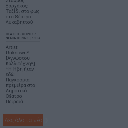
Σταύρος
Ξαρχάκος:
Ταξίδι στο φως
στο Θέατρο
Λυκαβηττού
ΘΕΑΤΡΟ - ΧΟΡΟΣ /
ΝΕΑ
06.08.2026 | 19.04
Artist
Unknown*
[Αγνώστου
Καλλιτέχνη*]
*Η Ήβη ήταν
εδώ:
Παγκόσμια
πρεμιέρα στο
Δημοτικό
Θέατρο
Πειραιά
Δες όλα τα νέα
❯