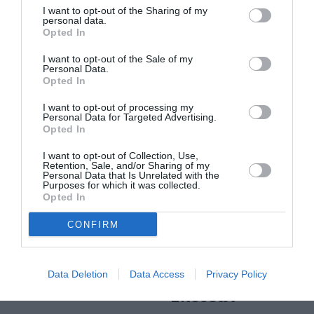
ΘΕΑΤΡΟ - ΧΟΡΟΣ / ΝΕΑ
ΘΕΑΤΡΟ - ΧΟΡΟΣ / ΝΕΑ
I want to opt-out of the Sharing of my
personal data.
Μήδεια, του
Αντιγόνη, του
Opted In
Ευριπίδη σε
Σοφοκλή σε
σκηνοθεσία
σκηνοθεσία
I want to opt-out of the Sale of my
Personal Data.
Αιμίλιου Χειλάκη
Τσέζαρις
Opted In
και Μανώλη
Γκραουζίνις στο
Δούνια στο
Φεστιβάλ
I want to opt-out of processing my
Αμφιθέατρο
Ηλιούπολης 2022
Personal Data for Targeted Advertising.
Opted In
Θανάσης Βέγγος
I want to opt-out of Collection, Use,
Retention, Sale, and/or Sharing of my
ΘΕΑΤΡΟ - ΧΟΡΟΣ / ΝΕΑ
ΘΕΑΤΡΟ - ΧΟΡΟΣ / ΝΕΑ
Personal Data that Is Unrelated with the
Purposes for which it was collected.
Βόυτσεκ, του
Δυο γυμνά άσπρα
Opted In
Γκέοργκ
χέρια, της
Μπύχνερ σε
Μελίνας
CONFIRM
σκηνοθεσία
Μποτέλλη στο
Θανάση Χαλκιά
φουαγιέ της
στο Θέατρο
Εταιρείας
Data Deletion
Data Access
Privacy Policy
Πέτρας
Μακεδονικών
Σπουδών