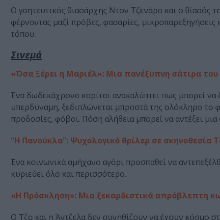
Ο γοητευτικός θιασάρχης Ντον Τζενάρο και ο θίασός τ
φέρνοντας μαζί πρόβες, φασαρίες, μικροπαρεξηγήσεις 
τόπου.
Σινεμά
«Όσα Ξέρει η Μαριέλ»: Μια πανέξυπνη σάτιρα του
Ένα δωδεκάχρονο κορίτσι ανακαλύπτει πως μπορεί να δι
υπερδύναμη, ξεδιπλώνεται μπροστά της ολόκληρο το φ
προδοσίες, φόβοι. Πόση αλήθεια μπορεί να αντέξει μια
“Η Πανούκλα”: Ψυχολογικό θρίλερ σε σκηνοθεσία Τ
Ένα κοινωνικά αμήχανο αγόρι προσπαθεί να αντεπεξέλθ
κυριεύει όλο και περισσότερο.
«Η Πρόσκληση»: Μια ξεκαρδιστικά απρόβλεπτη κωμ
Ο Τζο και η Άντζελα δεν συνηθίζουν να έχουν κόσμο στ