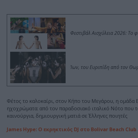
Φεστιβάλ Αισχύλεια 2026: Το 
Ίων, του Ευριπίδη από τον Θ
Φέτος το καλοκαίρι, στον Κήπο του Μεγάρου, η ομάδα E
ηχοχρώματα: από τον παραδοσιακό ιταλικό Νότο που το
καινούργια, δημιουργική ματιά σε Έλληνες ποιητές
James Hype: Ο εκρηκτικός DJ στο Bolivar Beach Club 