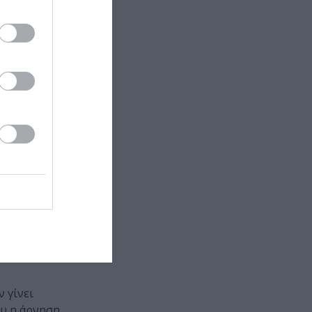
 σύγχρονου
ασσα, με
κής φωτίζει
εταφέρουν
ησε ο
 γίνει
ου η άρνηση