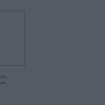
 νέα
μια