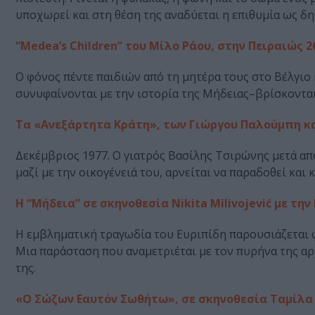
υποχωρεί και στη θέση της αναδύεται η επιθυμία ως δ
“Medea’s Children” του Μίλο Ράου, στην Πειραιώς 26
Ο φόνος πέντε παιδιών από τη μητέρα τους στο Βέλγιο
συνυφαίνονται με την ιστορία της Μήδειας–βρίσκονται
Τα «Ανεξάρτητα Κράτη», των Γιώργου Παλούμπη κα
Δεκέμβριος 1977. Ο γιατρός Βασίλης Τσιρώνης μετά απ
μαζί με την οικογένειά του, αρνείται να παραδοθεί και
Η “Μήδεια” σε σκηνοθεσία Nikita Milivojević με τ
Η εμβληματική τραγωδία του Ευριπίδη παρουσιάζεται 
Μια παράσταση που αναμετριέται με τον πυρήνα της αρχ
της.
«Ο Σώζων Εαυτόν Σωθήτω», σε σκηνοθεσία Ταμίλα 