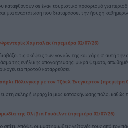
ου καταφθάνουν σε έναν τουριστικό προορισμό για περιοδ
και μια αναστάτωση που διαταράσσει την ήσυχη καθημερι
 Φρεντερίκ Χαμπαλέκ (πρεμιέρα 02/07/26)
αβάζει τις σκέψεις των γονιών της και χάρη σ’ αυτή την
άσμα της ενήλικης απογοήτευσης: μικρά ψέματα, απωθημέ
 οικογένεια προτού καταρρεύσει;
σάρλι Πόλινγκερ με τον Τζόελ Έντγκερτον (πρεμιέρα 0
ει στη σκληρή ιεραρχία μιας κατασκήνωσης πόλο, καθώς τ
ωδία της Ολίβια Γουάιλντ (πρεμιέρα 02/07/26)
ο σπίτι. Απόψε, οι μυστηριώδεις γείτονές τους από τον π