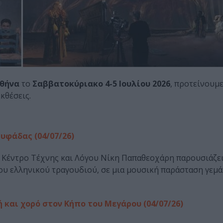
θήνα
το
Σαββατοκύριακο 4-5 Ιουλίου 2026
, προτείνουμ
κθέσεις.
υφάδας (04/07/26)
ικό Κέντρο Τέχνης και Λόγου Νίκη Παπαθεοχάρη παρουσιάζε
ου ελληνικού τραγουδιού, σε μια μουσική παράσταση γεμά
ή και χορό στον Κήπο του Μεγάρου (04/07/26)