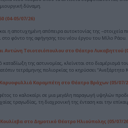
ημιουργική δύναμη.
0 (04-05/07/26)
 και η αποτυχημένη απόπειρα αυτοκτονίας της –στοιχεία π
 στο φόντο της αφήγησης του νέου έργου του Μίλο Ράου.
ι Αντώνη Τσιοτσιόπουλου στο Θέατρο Λυκαβηττού (04
ό καταδίωξη της αστυνομίας, κλείνεται στο διαμέρισμά τ
 κατόπιν τετράμηνης πολιορκίας το κηρύσσει “Ανεξάρτητο Κ
ην Καρυοφυλλιά Καραμπέτη στο Θέατρο Βράχων (05/07/2
φέτος το καλοκαίρι σε μια μεγάλη παραγωγή υψηλών προδ
αίας τραγωδίας, τη διαχρονική της ένταση και την επίκαι
Κουλίεβα στο Δημοτικό Θέατρο Ηλιούπολης (05/07/26