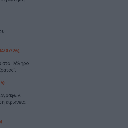
ου
/07/26),
ου στο Φάληρο
ράτος”.
6)
ιαγραφών.
ρη ειρωνεία
)