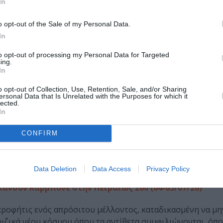
rio– είτε αποτελούν πλέον σταθερά σημεία αναφοράς του
In
o opt-out of the Sale of my Personal Data.
ού (05/07/26)
In
α μας χαρίσουν ξανά μια ονειρική εμπειρία δίπλα στη θάλ
to opt-out of processing my Personal Data for Targeted
ing.
 και έχουν γίνει κομμάτι της ζωής μας.
In
o opt-out of Collection, Use, Retention, Sale, and/or Sharing
ersonal Data that Is Unrelated with the Purposes for which it
lected.
δρέα Κωνσταντίνου στο Ωδείο Αθηνών
In
ναρπάσει το κοινό, η εναλλαγή του λόγου και της μουσι
CONFIRM
μεγάλου δημιουργού. Κουστούμια και έπιπλα εποχής μας μ
ο Παρίσι, την Βαρσοβία την Βιέννη την Μαγιόρκα, όπου έζ
Data Deletion
Data Access
Privacy Policy
άνσον Καρμπόνε στην Πειραιώς 260 (04-05/07/26)
προφήτις ενός απρόσιτου μέλλοντος, καταδικασμένη να μην
 ριζικά νέου κόσμου όπου τα αντίθετα συμφιλιώνονται, όπ