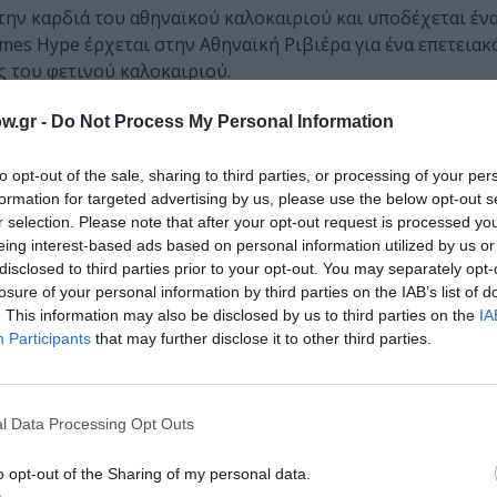
στην καρδιά του αθηναϊκού καλοκαιριού και υποδέχεται έν
ames Hype έρχεται στην Αθηναϊκή Ριβιέρα για ένα επετειακ
ς του φετινού καλοκαιριού.
azzét Music Hall (04/07/26)
w.gr -
Do Not Process My Personal Information
ό σχήμα των Δημήτρη Ζαφειρέλη και Σάσας Παπαλάμπρου, σ
to opt-out of the sale, sharing to third parties, or processing of your per
γο ανάμεσα στο πιάνο, την κιθάρα και τη φωνή.
formation for targeted advertising by us, please use the below opt-out s
r selection. Please note that after your opt-out request is processed y
TER” της Πειραιώς 260 (05/07/26)
eing interest-based ads based on personal information utilized by us or
disclosed to third parties prior to your opt-out. You may separately opt-
ο προσκήνιο μια συνάντηση του έμπειρου ντράμερ Σεραφε
losure of your personal information by third parties on the IAB’s list of
. This information may also be disclosed by us to third parties on the
IA
ήνα στο κοντραμπάσο, τον Σάββα Μάζη στο πιάνο και τον 
Participants
that may further disclose it to other third parties.
θετών στην Πειραιώς 260 (05/07/26)
l Data Processing Opt Outs
ωση Ελλήνων Μουσουργών παρουσιάζει ένα πρόγραμμα που
ίες. Πρόκειται για μια σταχυολόγηση έργων που είτε γράφ
o opt-out of the Sharing of my personal data.