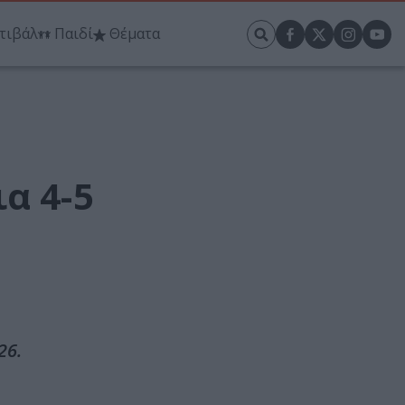
τιβάλ
Παιδί
Θέματα
α 4-5
26.