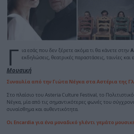
Γ
ια εσάς που δεν ξέρετε ακόμα τι θα κάνετε στην
Α
εκδηλώσεις, θεατρικές παραστάσεις, ταινίες και ε
Μουσική
Συναυλία από την Γιώτα Νέγκα στα Αστέρια της Γλ
Στο πλαίσιο του Asteria Culture Festival, το Πολιτιστ
Νέγκα, μία από τις σημαντικότερες φωνές του σύγχρον
συναίσθημα και αυθεντικότητα.
Οι Encardia για ένα μοναδικό γλέντι γεμάτο μουσικ