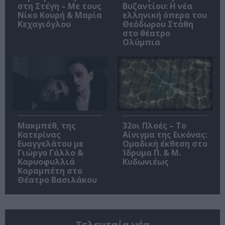
στη Στέγη – Με τους
Βυζαντίου: Η νέα
Νίκο Κουρή & Μαρία
ελληνική όπερα του
Κεχαγιόγλου
Θεόδωρου Στάθη
στο θέατρο
Ολύμπια
Μακμπέθ, της
32οι Πλοές – Το
Κατερίνας
Αίνιγμα της Εικόνας:
Ευαγγελάτου με
Ομαδική έκθεση στο
Γιώργο Γάλλο &
Ίδρυμα Π. & Μ.
Καρυοφυλλιά
Κυδωνιέως
Καραμπέτη στο
Θέατρο Βασιλάκου
Τελευταία νέα