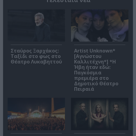
Σταύρος Ξαρχάκος:
Artist Unknown*
Ταξίδι στο φως στο
[Αγνώστου
Θέατρο Λυκαβηττού
Καλλιτέχνη*] *Η
Ήβη ήταν εδώ:
Παγκόσμια
πρεμιέρα στο
Δημοτικό Θέατρο
Πειραιά