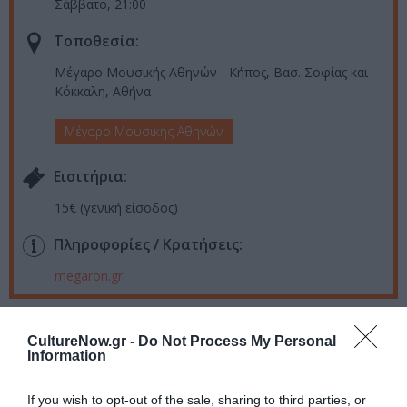
Σάββατο, 21:00
Τοποθεσία:
Μέγαρο Μουσικής Αθηνών - Κήπος, Βασ. Σοφίας και
Κόκκαλη, Αθήνα
Μέγαρο Μουσικής Αθηνών
Eισιτήρια:
15€ (γενική είσοδος)
Πληροφορίες / Κρατήσεις:
megaron.gr
Ακολουθήστε το Culturenow.gr στο
Google News
και
CultureNow.gr -
Do Not Process My Personal
μάθετε πρώτοι όλες τις ειδήσεις
Information
Δείτε όλα τα
τελευταία νέα
για την Τέχνη και τον
If you wish to opt-out of the sale, sharing to third parties, or