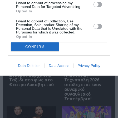
Ακολουθήστε το Culturenow.gr
I want to opt-out of processing my
Personal Data for Targeted Advertising.
Opted In
I want to opt-out of Collection, Use,
Retention, Sale, and/or Sharing of my
Personal Data that Is Unrelated with the
Σχετικά Άρθρα
Purposes for which it was collected.
Opted In
CONFIRM
Data Deletion
Data Access
Privacy Policy
Σταύρος Ξαρχάκος:
Η Μουσική
Ταξίδι στο φως στο
Τεχνόπολη 2026
Θέατρο Λυκαβηττού
υποδέχεται έναν
δυναμικό
συναυλιακό
Σεπτέμβριο!