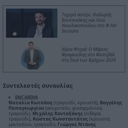
Τυχερό αστέρι: Θοδωρής
Βουτσικάκης και Λίνα
Νικολακοπούλου στο Φ hill
Sessions
Χέρια Φτερά: Ο Μάριος
Φραγκούλης στο Φεστιβάλ
στη Σκιά των Βράχων 2026
Συντελεστές συναυλίας
ENCARDIA
Ναταλία Κωτσάνη
(τραγούδι, κρουστά),
Bαγγέλης
Παπαγεωργίου
(ακορντεόν, φυσαρμόνικα,
τραγούδι),
Μιχάλης Κονταξάκης
(κιθάρα,
τραγούδι)
, Κώστας Κωνσταντάτος
(κρουστά,
μαντολίνο, τραγούδι),
Γιώργος Ντάνης