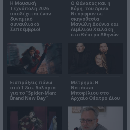
Η Μουσική
Ο Θάνατος και η
Τεχνόπολη 2026
Κόρη, του Άριελ
υποδέχεται έναν
Ντόρφμαν σε
δυναμικό
σκηνοθεσία
συναυλιακό
Μανώλη Δούνια και
Σεπτέμβριο!
Αιμίλιου Χειλάκη
στο Θέατρο Αθηνών
Εισπράξεις πάνω
Μέτρημα: Η
από 1 δισ. δολάρια
Νατάσσα
για το “Spider-Man:
Μποφίλιου στο
Brand New Day”
Αρχαίο Θέατρο Δίου