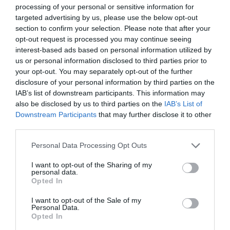
Πολιτισμό στο
Culturenow.gr
processing of your personal or sensitive information for
targeted advertising by us, please use the below opt-out
Νέοι Διαγωνισμοί
❯
section to confirm your selection. Please note that after your
opt-out request is processed you may continue seeing
interest-based ads based on personal information utilized by
Tags
us or personal information disclosed to third parties prior to
your opt-out. You may separately opt-out of the further
ENCARDIA
JAZZ - BLUES - ETHNIC
disclosure of your personal information by third parties on the
ΕΝΤΕΧΝΟ - ΛΑΪΚΟ - ΠΑΡΑΔΟΣΙΑΚΗ
IAB’s list of downstream participants. This information may
also be disclosed by us to third parties on the
IAB’s List of
ΚΑΛΟΚΑΙΡΙΝΕΣ ΣΥΝΑΥΛΙΕΣ
ΣΥΝΑΥΛΙΕΣ 2026
Downstream Participants
that may further disclose it to other
third parties.
Newsletter
Personal Data Processing Opt Outs
Κάθε βδομάδα στο e-mail σας τα τελευταία νέα για
την Τέχνη και τον Πολιτισμό!
I want to opt-out of the Sharing of my
personal data.
Opted In
I want to opt-out of the Sale of my
Personal Data.
Opted In