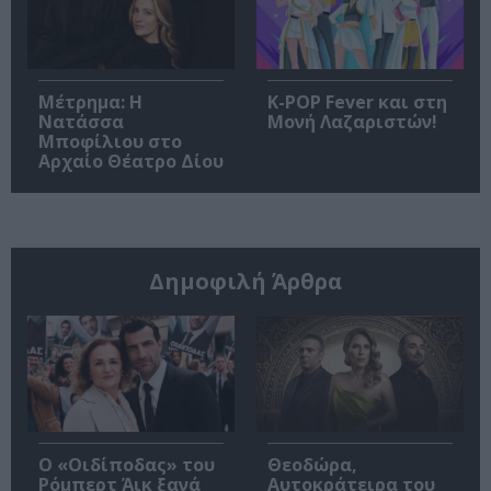
Μέτρημα: Η
K-POP Fever και στη
Νατάσσα
Μονή Λαζαριστών!
Μποφίλιου στο
Αρχαίο Θέατρο Δίου
Δημοφιλή Άρθρα
O «Οιδίποδας» του
Θεοδώρα,
Ρόμπερτ Άικ ξανά
Αυτοκράτειρα του