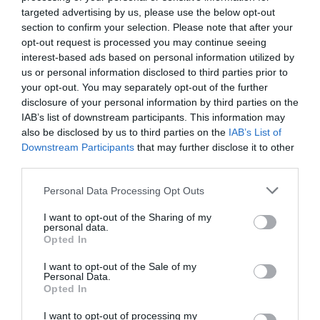
targeted advertising by us, please use the below opt-out
section to confirm your selection. Please note that after your
ΤΕΧΝΕΣ / ΝΕΑ
opt-out request is processed you may continue seeing
Άνοιξε τις πύλες
interest-based ads based on personal information utilized by
της η έκθεση
us or personal information disclosed to third parties prior to
«ΔΗΜΟΚΡΑΤΙΑ»
your opt-out. You may separately opt-out of the further
στην Εθνική
disclosure of your personal information by third parties on the
Πινακοθήκη –
IAB’s list of downstream participants. This information may
Μουσείο
also be disclosed by us to third parties on the
IAB’s List of
Αλεξάνδρου
Downstream Participants
that may further disclose it to other
Σούτσου
third parties.
ΤΕΧΝΕΣ / ΝΕΑ
Personal Data Processing Opt Outs
Pro Femina:
Ομαδική έκθεση
I want to opt-out of the Sharing of my
personal data.
στο Μουσείο
Opted In
Σύγχρονης
Τέχνης Κρήτης
I want to opt-out of the Sale of my
Personal Data.
Opted In
ΤΕΧΝΕΣ / ΝΕΑ
ΘΕΜΑΤΑ / ΝΕΑ
I want to opt-out of processing my
«Το Ποίημα
Εθνική