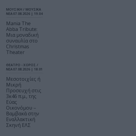
ΜΟΥΣΙΚΗ / ΜΟΥΣΙΚΑ
ΝΕΑ
07.08.2026 | 19.04
Mania The
Abba Tribute:
Μια μοναδική
συναυλία στο
Christmas
Theater
ΘΕΑΤΡΟ - ΧΟΡΟΣ /
ΝΕΑ
07.08.2026 | 18.01
Μεσοτοιχίες ή
Μικρή
Προσευχή στις
3κ46 π.μ., της
Εύας
Οικονόμου –
Βαμβακά στην
Εναλλακτική
Σκηνή ΕΛΣ