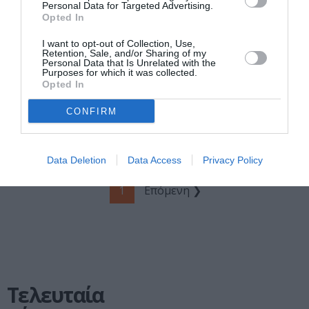
Personal Data for Targeted Advertising.
Επιστρέφει σε
Πινακοθήκη –
Opted In
Ηχώ: Διάλογοι με
Ιούνιος 2024:
την Theresa Hak
Εκθέσεις,
I want to opt-out of Collection, Use,
Retention, Sale, and/or Sharing of my
Kyung Cha (1951-
Θεματικές
Personal Data that Is Unrelated with the
1982)»: Ομαδική
Ξεναγήσεις,
Purposes for which it was collected.
Opted In
έκθεση στο
Εκπαιδευτικά
Ινστιτούτο
Προγράμματα
CONFIRM
Σύγχρονης
Ελληνικής
Τέχνης
Data Deletion
Data Access
Privacy Policy
1
Επόμενη ❯
Τελευταία