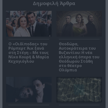
Δημοφιλή Άρθρα
O «Οιδίποδας» του
Θεοδώρα,
Ρόμπερτ Άικ ξανά
Αυτοκράτειρα του
στη Στέγη – Με τους
Βυζαντίου: Η νέα
Νίκο Κουρή & Μαρία
ελληνική όπερα του
Κεχαγιόγλου
Θεόδωρου Στάθη
στο θέατρο
Ολύμπια