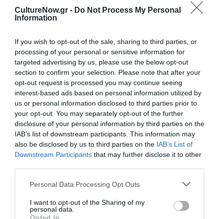
“Riot on Mars”: Έκθεση από την Ειρήνη
CultureNow.gr -
Do Not Process My Personal
Information
Ευσταθίου στην γκαλερί Ελένη
Κορωναίου (21/05/26-18/07/26)
If you wish to opt-out of the sale, sharing to third parties, or
Σχεδιασμένα σαν μια Space Opera, τα έργα της έκθεσης
processing of your personal or sensitive information for
targeted advertising by us, please use the below opt-out
λειτουργούν ως φανταστικοί χάρτες, διαγράμματα και
section to confirm your selection. Please note that after your
τοπογραφήσεις ενός πολύβουου και σύνθετου
opt-out request is processed you may continue seeing
παρόντος. Αντλώντας από ένα εκτενές προσωπικό
interest-based ads based on personal information utilized by
αρχείο που συγκεντρώνει η καλλιτέχνιδα επί σειρά
us or personal information disclosed to third parties prior to
ετών, τα έργα χρησιμοποιούν ευρεθέν οπτικό υλικό
your opt-out. You may separately opt-out of the further
όσο και δικές της φωτογραφίες.
disclosure of your personal information by third parties on the
IAB’s list of downstream participants. This information may
«Συνομιλία με τη θάλασσα»: Ομαδική
also be disclosed by us to third parties on the
IAB’s List of
έκθεση στην γκαλερί Καψιώτη (29/05/26-
Downstream Participants
that may further disclose it to other
20/06/26)
third parties.
Στην έκθεση συμμετέχουν 27 καταξιωμένοι Έλληνες
Personal Data Processing Opt Outs
εικαστικοί, οι οποίοι μέσα από διαφορετικές τεχνικές
I want to opt-out of the Sharing of my
και προσωπικό καλλιτεχνικό ιδίωμα προσεγγίζουν τη
personal data.
θαλασσογραφία με σύγχρονη ματιά. Ζωγραφικά έργα και
Opted In