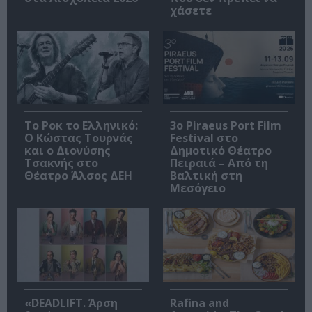
χάσετε
Το Ροκ το Ελληνικό:
3o Piraeus Port Film
Ο Κώστας Τουρνάς
Festival στο
και ο Διονύσης
Δημοτικό Θέατρο
Τσακνής στο
Πειραιά – Από τη
Θέατρο Άλσος ΔΕΗ
Βαλτική στη
Μεσόγειο
«DEADLIFT. Άρση
Rafina and