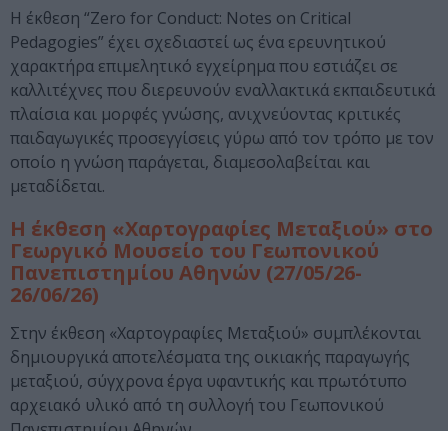
Η έκθεση “Zero for Conduct: Notes on Critical
Pedagogies” έχει σχεδιαστεί ως ένα ερευνητικού
χαρακτήρα επιμελητικό εγχείρημα που εστιάζει σε
καλλιτέχνες που διερευνούν εναλλακτικά εκπαιδευτικά
πλαίσια και μορφές γνώσης, ανιχνεύοντας κριτικές
παιδαγωγικές προσεγγίσεις γύρω από τον τρόπο με τον
οποίο η γνώση παράγεται, διαμεσολαβείται και
μεταδίδεται.
Η έκθεση «Χαρτογραφίες Μεταξιού» στο
Γεωργικό Μουσείο του Γεωπονικού
Πανεπιστημίου Αθηνών (27/05/26-
26/06/26)
Στην έκθεση «Χαρτογραφίες Μεταξιού» συμπλέκονται
δημιουργικά αποτελέσματα της οικιακής παραγωγής
μεταξιού, σύγχρονα έργα υφαντικής και πρωτότυπο
αρχειακό υλικό από τη συλλογή του Γεωπονικού
Πανεπιστημίου Αθηνών.