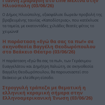
Γιάννη Σμαραγδή στο cine Μελίνα στην
Ηλιούπολη (03/06/26)
Ο Δήμος Ηλιούπολης, εξασφάλισε δωρεάν προβολή της
βραβευμένης ταινίας «Καποδίστριας», που κατέκλυσε
τα ταμεία, με εκατοντάδες χιλιάδες θεατές φέτος το
χειμώνα!
Η παράσταση «Εγώ θα σας τα πω!» σε
σκηνοθεσία Βαγγέλη Θεοδωρόπουλου
στο Βεάκειο Θέατρο (03/06/26)
Η παράσταση «Εγώ θα σας τα πω!», των Γεράσιμου
Ευαγγελάτου και Δημήτρη Χαλιώτη, σε σκηνοθεσία
Βαγγέλη Θεοδωρόπουλου, θα παρουσιαστεί στο
Βεάκειο με ελεύθερη είσοδο.
Στρογγυλή τράπεζα με θεματική η
ελληνική κεραμική σήμερα στην
Ελληνοαμερικανική Ένωση (03/06/26)