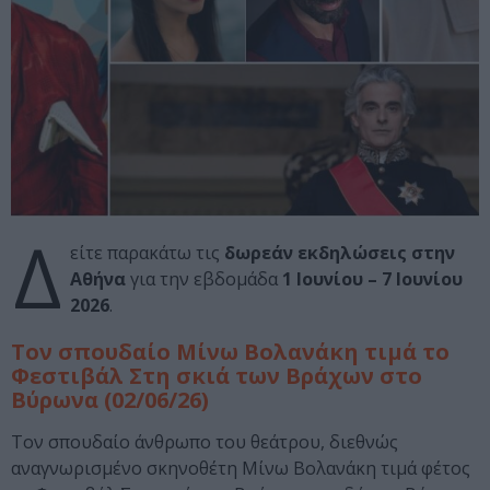
Δ
είτε παρακάτω τις
δωρεάν εκδηλώσεις στην
Αθήνα
για την εβδομάδα
1 Ιουνίου – 7 Ιουνίου
2026
.
Τον σπουδαίο Μίνω Βολανάκη τιμά το
Φεστιβάλ Στη σκιά των Βράχων στο
Βύρωνα (02/06/26)
Τον σπουδαίο άνθρωπο του θεάτρου, διεθνώς
αναγνωρισμένο σκηνοθέτη Μίνω Βολανάκη τιμά φέτος