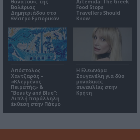
θανάτου», της
Artemida: The Greek
Βαλέριας
Food Stops
Δημητριάδου στο
Travellers Should
Θέατρο Εμπορικόν
Know
Απόστολος
Η Ελεωνόρα
Χαντζαράς –
Ζουγανέλη για δύο
«Κλεμμένος
μοναδικές
Πειρατής» &
συναυλίες στην
“Beauty and Blue”:
Κρήτη
Διπλή παράλληλη
έκθεση στην Πάτμο