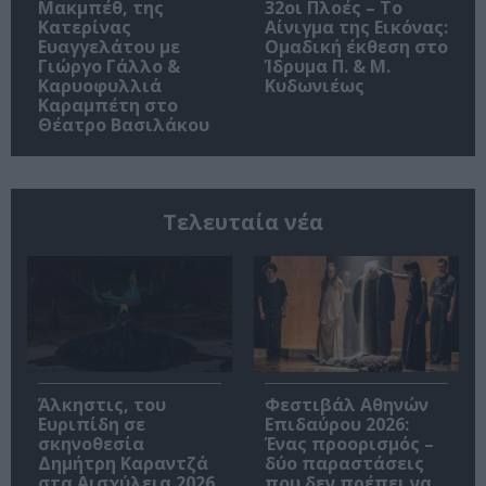
Μακμπέθ, της
32οι Πλοές – Το
Κατερίνας
Αίνιγμα της Εικόνας:
Ευαγγελάτου με
Ομαδική έκθεση στο
Γιώργο Γάλλο &
Ίδρυμα Π. & Μ.
Καρυοφυλλιά
Κυδωνιέως
Καραμπέτη στο
Θέατρο Βασιλάκου
Τελευταία νέα
Άλκηστις, του
Φεστιβάλ Αθηνών
Ευριπίδη σε
Επιδαύρου 2026:
σκηνοθεσία
Ένας προορισμός –
Δημήτρη Καραντζά
δύο παραστάσεις
στα Αισχύλεια 2026
που δεν πρέπει να