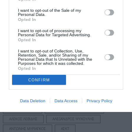
γλυπτικές συνθέσεις συνδιαλέγονται μεταξύ τους,
I want to opt-out of the Sale of my
αναδεικνύοντας τη θάλασσα ως μια από τις πιο
Personal Data.
Opted In
χαρακτηριστικές και διαχρονικές εκφράσεις της
ελληνικής τέχνης.
I want to opt-out of processing my
Personal Data for Targeted Advertising.
Opted In
Ακολουθήστε το Culturenow.gr στο
Google News
και
μάθετε πρώτοι όλες τις ειδήσεις
I want to opt-out of Collection, Use,
Retention, Sale, and/or Sharing of my
Personal Data that Is Unrelated with the
Δείτε όλα τα
τελευταία νέα
για την Τέχνη και τον
Purposes for which it was collected.
Πολιτισμό στο
Culturenow.gr
Opted In
CONFIRM
Νέοι Διαγωνισμοί
❯
Tags
Data Deletion
Data Access
Privacy Policy
JEROME KALUTA
VIDEO ART - INSTALLATIONS
ΑΛΕΚΟΣ ΛΕΒΙΔΗΣ
ΑΛΕΞΑΝΔΡΟΣ ΨΥΧΟΥΛΗΣ
ΑΝΤΩΝΗΣ ΜΥΡΙΑΓΚΟΣ
ΑΣΚΤ