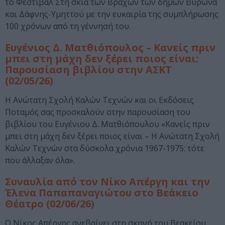
το Φεστιβάλ Στη σκιά των Βράχων των δήμων Βύρωνα
και Δάφνης-Υμηττού με την ευκαιρία της συμπλήρωσης
100 χρόνων από τη γέννησή του.
Ευγένιος Δ. Ματθιόπουλος – Κανείς πριν
μπει στη μάχη δεν ξέρει ποιος είναι:
Παρουσίαση βιβλίου στην ΑΣΚΤ
(02/05/26)
Η Ανώτατη Σχολή Καλών Τεχνών και οι Εκδόσεις
Ποταμός σας προσκαλούν στην παρουσίαση του
βιβλίου του Ευγένιου Δ. Ματθιόπουλου «Κανείς πριν
μπει στη μάχη δεν ξέρει ποιος είναι – Η Ανώτατη Σχολή
Καλών Τεχνών στα δύσκολα χρόνια 1967-1975: τότε
που άλλαξαν όλα».
Συναυλία από τον Νίκο Απέργη και την
Έλενα Παπαπαναγιώτου στο Βεάκειο
Θέατρο (02/06/26)
Ο Νίκος Απέργης ανεβαίνει στη σκηνή του Βεακείου,