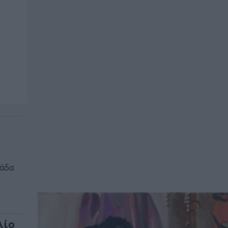
λάδα
λίο