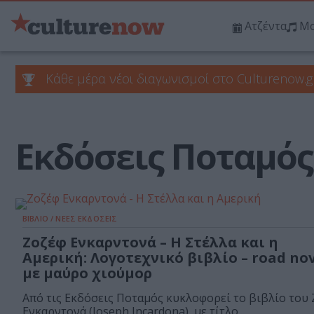
Ατζέντα
Μο
Κάθε μέρα νέοι διαγωνισμοί στο Culturenow.g
Εκδόσεις Ποταμός
ΒΙΒΛΙΟ / ΝΕΕΣ ΕΚΔΟΣΕΙΣ
Ζοζέφ Ενκαρντονά – Η Στέλλα και η
Αμερική: Λογοτεχνικό βιβλίο – road no
με μαύρο χιούμορ
Από τις Εκδόσεις Ποταμός κυκλοφορεί το βιβλίο του
Ενκαρντονά (Joseph Incardona), με τίτλο...