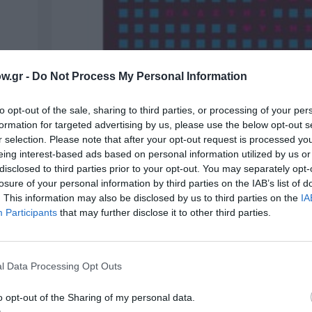
w.gr -
Do Not Process My Personal Information
to opt-out of the sale, sharing to third parties, or processing of your per
formation for targeted advertising by us, please use the below opt-out s
r selection. Please note that after your opt-out request is processed y
eing interest-based ads based on personal information utilized by us or
disclosed to third parties prior to your opt-out. You may separately opt-
losure of your personal information by third parties on the IAB’s list of
ΒΙΒΛΙΟ / ΝΕΕΣ ΕΚΔΟΣΕΙΣ
. This information may also be disclosed by us to third parties on the
IA
να
Βορόνκα Ιλάριε – Η εξομολόγηση μ
Participants
that may further disclose it to other third parties.
ς
πλαστής ψυχής: Ένα άγνωστο πετρ
Πρωτοπορίας
l Data Processing Opt Outs
Από τις Εκδόσεις Ποταμός κυκλοφορεί το βιβλ
Βορόνκα Ιλάριε (Voronca Ilarie), με τίτλο...
o opt-out of the Sharing of my personal data.