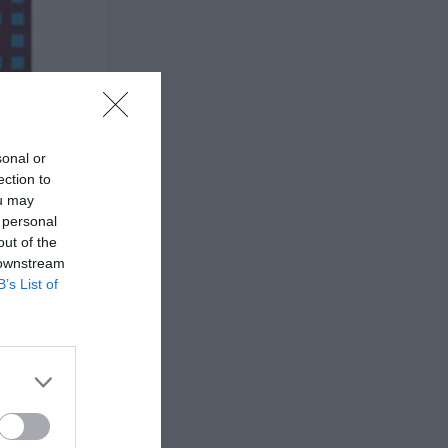
sonal or
ection to
ou may
 personal
out of the
 downstream
B’s List of
ιας
άδι της
ίο του