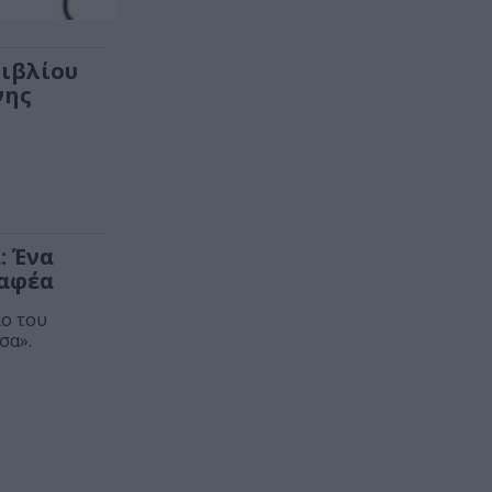
ιβλίου
νης
: Ένα
ραφέα
ίο του
σα».