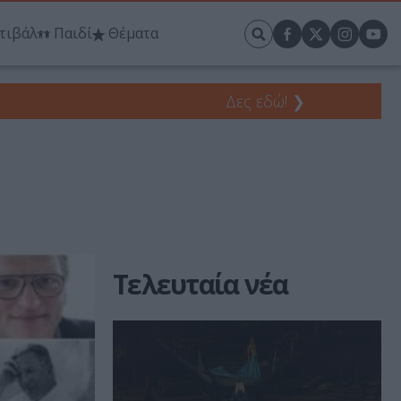
τιβάλ
Παιδί
Θέματα
Δες εδώ!
❯
Τελευταία νέα