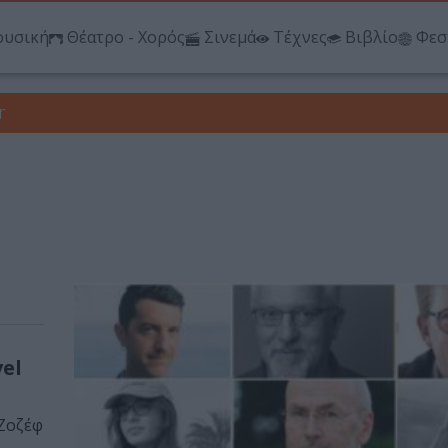
υσική
Θέατρο - Χορός
Σινεμά
Τέχνες
Βιβλίο
Φεσ
r
vel
 Ζοζέφ