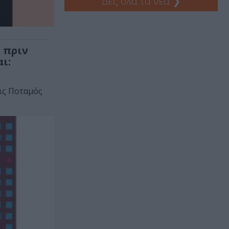
Δες όλα τα νέα
❯
 πριν
ι:
ις Ποταμός