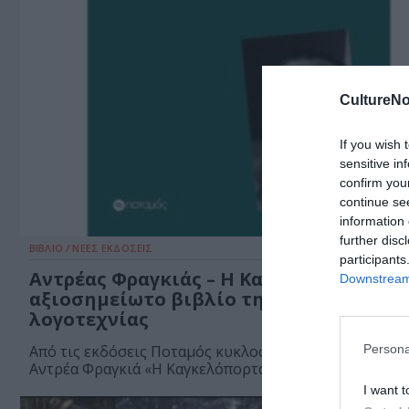
CultureNo
If you wish 
sensitive in
confirm you
continue se
information 
further disc
ΒΙΒΛΙΟ / ΝΕΕΣ ΕΚΔΟΣΕΙΣ
participants
Αντρέας Φραγκιάς – H Καγκελόπορτα: Έ
Downstream 
αξιοσημείωτο βιβλίο της νεοελληνική
λογοτεχνίας
Persona
Από τις εκδόσεις Ποταμός κυκλοφορεί το βιβλίο του
Αντρέα Φραγκιά «H Καγκελόπορτα».
I want t