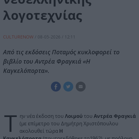
λογοτεχνίας
CULTURENOW
/
08-05-2026
/ 12:11
Από τις εκδόσεις Ποταμός κυκλοφορεί το
βιβλίο του Αντρέα Φραγκιά «H
Καγκελόπορτα».
Τ
ην νέα έκδοση του
Λοιμού
του
Αντρέα Φραγκιά
(με επίμετρο του Δημήτρη Χριστόπουλου
ακολουθεί τώρα
Η
Καγκελόπορτα
(πρωτοεκδόθηκε το1962), με πρόλογο