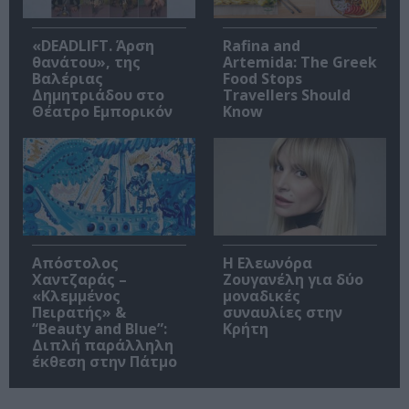
«DEADLIFT. Άρση
Rafina and
θανάτου», της
Artemida: The Greek
Βαλέριας
Food Stops
Δημητριάδου στο
Travellers Should
Θέατρο Εμπορικόν
Know
Απόστολος
Η Ελεωνόρα
Χαντζαράς –
Ζουγανέλη για δύο
«Κλεμμένος
μοναδικές
Πειρατής» &
συναυλίες στην
“Beauty and Blue”:
Κρήτη
Διπλή παράλληλη
έκθεση στην Πάτμο