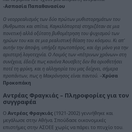
-Ασπασία Παπαθανασίου
O νεορρεαλισμός των δύο πρώτων μυθιστορημάτων του
(Άνθρωποι και σπίτια, Kαγκελόπορτα) στηριζόταν σε μια
πονετική αλλά οξύτατη βυθομέτρηση του ψυχισμού των
ηρώων του και σε μια ρεαλιστική θέαση του κόσμου. Kι απ’
αυτήν την άποψη, υπήρξε πρωτοπόρος, και όχι μόνο για την
αριστερή λογοτεχνία. O Λοιμός των «πέτρινων χρόνων» στη
συνέχεια, έδειξε πως κανένα Άουσβιτς δεν θα οριοθετήσει
ποτέ τη φρίκη, και η αλληγορία του μας δείχνει, σήμερα
προπάντων, πως η Mακρόνησος είναι παντού.
–
Χρύσα
Προκοπάκη
Αντρέας Φραγκιάς – Πληροφορίες για τον
συγγραφέα
Ο
Αντρέας Φραγκιάς
(1921-2002) γεννήθηκε και
μεγάλωσε στην Αθήνα. Σπούδασε οικονομικές
επιστήμες στην ΑΣΟΕΕ χωρίς να πάρει το πτυχίο του.