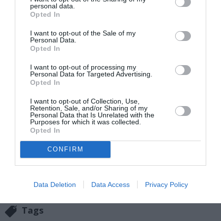
Μεγάλο Κρατικό Βραβείο για το σύνολο του έργου του.
personal data.
Opted In
Έργα του έχουν μεταφραστεί στα γερμανικά, ρωσικά,
ρουμανικά, ουγγρικά και γαλλικά.
I want to opt-out of the Sale of my
Personal Data.
Opted In
Ταυτότητα
I want to opt-out of processing my
Personal Data for Targeted Advertising.
Πληροφορίες έκδοσης:
Εκδόσεις Ποταμός, Σελίδες: 512,
Opted In
Τιμή: 21,51€, ISBN: 978-960-545-230-8
I want to opt-out of Collection, Use,
Retention, Sale, and/or Sharing of my
Ακολουθήστε το Culturenow.gr στο
Google News
και
Personal Data that Is Unrelated with the
Purposes for which it was collected.
μάθετε πρώτοι όλες τις ειδήσεις
Opted In
Δείτε όλα τα
τελευταία νέα
για την Τέχνη και τον
CONFIRM
Πολιτισμό στο
Culturenow.gr
Νέοι Διαγωνισμοί
❯
Data Deletion
Data Access
Privacy Policy
Tags