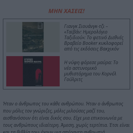
ΜΗΝ ΧΑΣΕΙΣ!
Γιανγκ Σιουάνγκ-τζι –
«Ταϊβάν: Ημερολόγιο
Ταξιδιού»: Το φετινό Διεθνές
Βραβείο Booker κυκλοφορεί
από τις εκδόσεις Βακχικόν
Η νύφη φόρεσε μαύρα: Το
νέο αστυνομικό
μυθιστόρημα του Κορνέλ
Γούλριτς
Ήταν ο άνθρωπος του κάθε ανθρώπου. Ήταν ο άνθρωπος
που μόλις τον γνώριζες, μόλις μιλούσες μαζί του,
αισθανόσουν ότι είναι δικός σου. Eίχε μια επικοινωνία με
τους ανθρώπους ιδιαίτερη. Άμεση, χωρίς τερτίπια. Έτσι είναι
και τα βιβλία του· έχουν μια απέραντη ανθρωπιά.