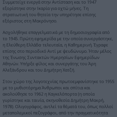
Συμμετείχε ενεργά στην Αντίσταση και το 1947
εξορίστηκε στην Ικαρία για οχτώ μήνες. Τη
στρατιωτική του θητεία την υπηρέτησε επίσης
εξόριστος στη Μακρόνησο.
Ασχολήθηκε επαγγελματικά με τη δημοσιογραφία από
το 1945. Πρώτη εφημερίδα με την οποία συνεργάστηκε,
η Ελεύθερη Ελλάδα· τελευταία, η Καθημερινή. Έγραφε
επίσης στο περιοδικό Αντί με ψευδώνυμο. Ήταν μέλος
της Ένωσης Συντακτών Ημερησίων Εφημερίδων
Αθηνών. Υπήρξε φίλος και συνεργάτης του Άρη
Αλεξάνδρου και του Δημήτρη Χατζή.
Στον χώρο της λογοτεχνίας πρωτοεμφανίστηκε το 1955
με το μυθιστόρημα Άνθρωποι και σπίτια και
ακολούθησε το 1962 η Καγκελόπορτα (η οποία
γυρίστηκε και ταινία, σκηνοθεσία Δημήτρη Μακρή,
1978). Ολιγογράφος, αντλεί τα θέματά του, όπως πολλοί
μεταπολεμικοί πεζογράφοι, από την πραγματικότητα