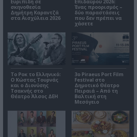
Ευριπίδη σε
Επιδαύρου 2026:
σκηνοθεσία
Ένας προορισμός –
Δημήτρη Καραντζά
δύο παραστάσεις
στα Αισχύλεια 2026
που δεν πρέπει να
χάσετε
Το Ροκ το Ελληνικό:
3o Piraeus Port Film
Ο Κώστας Τουρνάς
Festival στο
και ο Διονύσης
Δημοτικό Θέατρο
Τσακνής στο
Πειραιά – Από τη
Θέατρο Άλσος ΔΕΗ
Βαλτική στη
Μεσόγειο