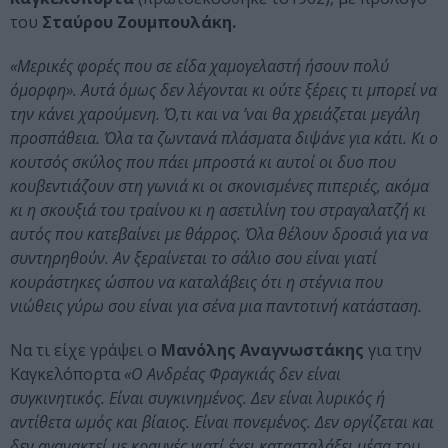
του
Σταύρου Ζουμπουλάκη.
«Μερικές φορές που σε είδα χαμογελαστή ήσουν πολύ
όμορφη». Αυτά όμως δεν λέγονται κι ούτε ξέρεις τι μπορεί να
την κάνει χαρούμενη. Ό,τι και να ’ναι θα χρειάζεται μεγάλη
προσπάθεια. Όλα τα ζωντανά πλάσματα διψάνε για κάτι. Κι ο
κουτσός σκύλος που πάει μπροστά κι αυτοί οι δυο που
κουβεντιάζουν στη γωνιά κι οι σκονισμένες πιπεριές, ακόμα
κι η σκουξιά του τραίνου κι η ασετιλίνη του στραγαλατζή κι
αυτός που κατεβαίνει με θάρρος. Όλα θέλουν δροσιά για να
συντηρηθούν. Αν ξεραίνεται το σάλιο σου είναι γιατί
κουράστηκες ώσπου να καταλάβεις ότι η στέγνια που
νιώθεις γύρω σου είναι για σένα μια παντοτινή κατάσταση.
Να τι είχε γράψει ο
Μανόλης Αναγνωστάκης
για την
Καγκελόπορτα
«Ο Ανδρέας Φραγκιάς δεν είναι
συγκινητικός. Είναι συγκινημένος. Δεν είναι λυρικός ή
αντίθετα ωμός και βίαιος. Είναι πονεμένος. Δεν οργίζεται και
δεν αγανακτεί με κραυγές γιατί έχει κατασταλάξει μέσα του