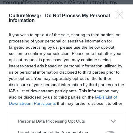
που σημάδεψε τη σύγχρονη ελληνική ιστορία, την
Κατοχή, τον Εμφύλιο, τα μεταπολεμικά τραύματα που
CultureNow.gr -
Do Not Process My Personal
δεν πρόλαβαν να επουλωθούν, λόγω της επιβολής της
Information
δικτατορίας. Το έργο του κινείται στην κατεύθυνση του
ρεαλισμού, μπολιασμένο με πολλά νεωτερικά στοιχεία.
If you wish to opt-out of the sale, sharing to third parties, or
Ειδικά στα δύο τελευταία έργα του, τον Λοιμό (1972) και
processing of your personal or sensitive information for
το δίτομο Το πλήθος (1985-1986), καταθέτει μια γραφή
targeted advertising by us, please use the below opt-out
πολύ προσωπική, με έντονο το φανταστικό στοιχείο,
section to confirm your selection. Please note that after your
που περιγράφει μοναδικά τον εφιάλτη της
opt-out request is processed you may continue seeing
απανθρωποποίησης στον σύγχρονο πολιτισμό.
interest-based ads based on personal information utilized by
us or personal information disclosed to third parties prior to
your opt-out. You may separately opt-out of the further
Έγραψε με τον Νίκο Βώκο το σενάριο της ταινίας Το
disclosure of your personal information by third parties on the
μεροκάματο της ευτυχίας (σκηνοθεσία Χρήστου
IAB’s list of downstream participants. This information may
Θεοδωρόπουλου, 1960) και με τον Γεράσιμο Σταύρου
also be disclosed by us to third parties on the
IAB’s List of
το θεατρικό Πέντε στρέμματα Παράδεισος (θίασος
Downstream Participants
that may further disclose it to other
Βασίλη Διαμαντόπουλου, 1962).
third parties.
Τιμήθηκε με το Α΄ Κρατικό Βραβείο Μυθιστορήματος
Personal Data Processing Opt Outs
(1988, για το έργο του Το πλήθος) και το 2000 με το
I want to opt-out of the Sharing of my