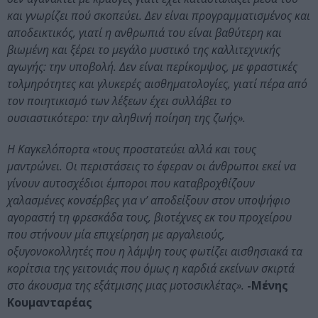
και γνωρίζει πού σκοπεύει. Δεν είναι προγραμματισμένος και
αποδεικτικός, γιατί η ανθρωπιά του είναι βαθύτερη και
βιωμένη και ξέρει το μεγάλο μυστικό της καλλιτεχνικής
αγωγής: την υποβολή. Δεν είναι περίκομψος, με φραστικές
τολμηρότητες και γλυκερές αισθηματολογίες, γιατί πέρα από
τον ποιητικισμό των λέξεων έχει συλλάβει το
ουσιαστικότερο: την αληθινή ποίηση της ζωής».
Η Καγκελόπορτα «τους προστατεύει αλλά και τους
μαντρώνει. Οι περιστάσεις το έφεραν οι άνθρωποι εκεί να
γίνουν αυτοσχέδιοι έμποροι που καταβροχθίζουν
χαλασμένες κονσέρβες για ν’ αποδείξουν στον υποψήφιο
αγοραστή τη φρεσκάδα τους, βιοτέχνες εκ του προχείρου
που στήνουν μία επιχείρηση με αργαλειούς,
οξυγονοκολλητές που η λάμψη τους φωτίζει αισθησιακά τα
κορίτσια της γειτονιάς που όμως η καρδιά εκείνων σκιρτά
στο άκουσμα της εξάτμισης μιας μοτοσικλέτας».
-Μένης
Κουμανταρέας