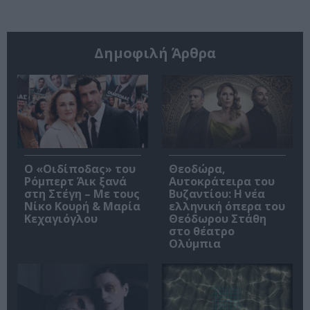
Δημοφιλή Άρθρα
O «Οιδίποδας» του
Θεοδώρα,
Ρόμπερτ Άικ ξανά
Αυτοκράτειρα του
στη Στέγη – Με τους
Βυζαντίου: Η νέα
Νίκο Κουρή & Μαρία
ελληνική όπερα του
Κεχαγιόγλου
Θεόδωρου Στάθη
στο θέατρο
Ολύμπια