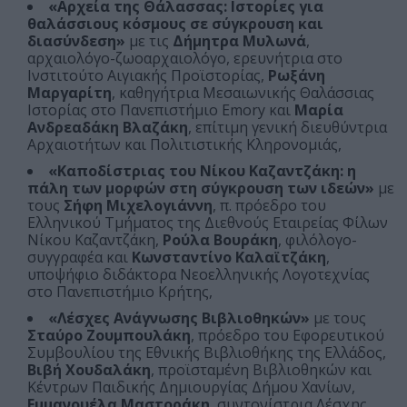
«Αρχεία της Θάλασσας: Ιστορίες για
θαλάσσιους κόσμους σε σύγκρουση και
διασύνδεση»
με τις
Δήμητρα Μυλωνά
,
αρχαιολόγο-ζωοαρχαιολόγο, ερευνήτρια στο
Ινστιτούτο Αιγιακής Προϊστορίας,
Ρωξάνη
Μαργαρίτη
, καθηγήτρια Μεσαιωνικής Θαλάσσιας
Ιστορίας στο Πανεπιστήμιο Emory και
Μαρία
Ανδρεαδάκη Βλαζάκη
, επίτιμη γενική διευθύντρια
Αρχαιοτήτων και Πολιτιστικής Κληρονομιάς,
«Καποδίστριας του Νίκου Καζαντζάκη: η
πάλη των μορφών στη σύγκρουση των ιδεών»
με
τους
Σήφη Μιχελογιάννη
, π. πρόεδρο του
Ελληνικού Τμήματος της Διεθνούς Εταιρείας Φίλων
Νίκου Καζαντζάκη,
Ρούλα Βουράκη
, φιλόλογο-
συγγραφέα και
Κωνσταντίνο Καλαϊτζάκη
,
υποψήφιο διδάκτορα Νεοελληνικής Λογοτεχνίας
στο Πανεπιστήμιο Κρήτης,
«Λέσχες Ανάγνωσης Βιβλιοθηκών»
με τους
Σταύρο Ζουμπουλάκη
, πρόεδρο του Εφορευτικού
Συμβουλίου της Εθνικής Βιβλιοθήκης της Ελλάδος,
Βιβή Χουδαλάκη
, προϊσταμένη Βιβλιοθηκών και
Κέντρων Παιδικής Δημιουργίας Δήμου Χανίων,
Εμμανουέλα Μαστοράκη
, συντονίστρια Λέσχης