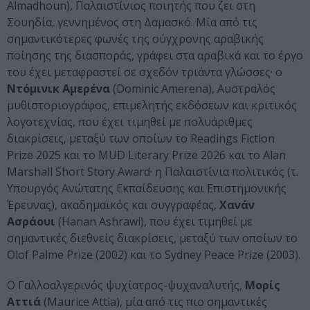
Almadhoun), Παλαιστίνιος ποιητής που ζει στη
Σουηδία, γεννημένος στη Δαμασκό. Μία από τις
σημαντικότερες φωνές της σύγχρονης αραβικής
ποίησης της διασποράς, γράφει στα αραβικά και το έργο
του έχει μεταφραστεί σε σχεδόν τριάντα γλώσσες· ο
Ντόμινικ Αμερένα
(Dominic Amerena), Αυστραλός
μυθιστοριογράφος, επιμελητής εκδόσεων και κριτικός
λογοτεχνίας, που έχει τιμηθεί με πολυάριθμες
διακρίσεις, μεταξύ των οποίων το Readings Fiction
Prize 2025 και το MUD Literary Prize 2026 και το Alan
Marshall Short Story Award· η Παλαιστίνια πολιτικός (τ.
Υπουργός Ανώτατης Εκπαίδευσης και Επιστημονικής
Έρευνας), ακαδημαϊκός και συγγραφέας,
Χανάν
Ασράουι
(Hanan Ashrawi), που έχει τιμηθεί με
σημαντικές διεθνείς διακρίσεις, μεταξύ των οποίων το
Olof Palme Prize (2002) και το Sydney Peace Prize (2003).
Ο Γαλλοαλγερινός ψυχίατρος-ψυχαναλυτής,
Μορίς
Αττιά
(Maurice Attia), μία από τις πιο σημαντικές