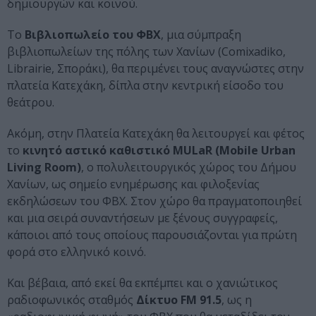
δημιουργών και κοινού.
Το
Βιβλιοπωλείο του ΦΒΧ
, μια σύμπραξη
βιβλιοπωλείων της πόλης των Χανίων (Comixadiko,
Librairie, Σποράκι), θα περιμένει τους αναγνώστες στην
πλατεία Κατεχάκη, δίπλα στην κεντρική είσοδο του
θεάτρου.
Ακόμη, στην Πλατεία Κατεχάκη θα λειτουργεί και φέτος
το
κινητό αστικό καθιστικό MULaR (Mobile Urban
Living Room)
, ο πολυλειτουργικός χώρος του Δήμου
Χανίων, ως σημείο ενημέρωσης και φιλοξενίας
εκδηλώσεων του ΦΒΧ. Στον χώρο θα πραγματοποιηθεί
και μια σειρά συναντήσεων με ξένους συγγραφείς,
κάποιοι από τους οποίους παρουσιάζονται για πρώτη
φορά στο ελληνικό κοινό.
Και βέβαια, από εκεί θα εκπέμπει και ο χανιώτικος
ραδιοφωνικός σταθμός
Δίκτυο FM 91.5
, ως η