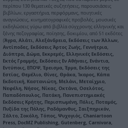
περίπου 130 θεματικές συζητήσεις, παρουσιάσεις
βιβλίων, εργαστήρια, περφόρμανς, ποιητικές
αναγνώσεις, κινηματογραφικές προβολές, μουσικές
εκδηλώσεις γύρω από βιβλία σύγχρονης ελληνικής και
ξένης πεζογραφίας, ποίησης, δοκιμίου, από 51 εκδότες
(
Άγρα, Αλάτι, Αλεξάνδρεια, Εκδόσεις των Άλλων,
Αντίποδες, Εκδόσεις Άρτος Ζωής, Γεννήτρια,
Διόπτρα, Δώμα, Εκκρεμές, Ελληνικές Εκδόσεις,
Εκτός Γραμμής, Εκδόσεις Εν Αθήναις, Ενάντια,
Εντύποις, ΕΠΟΨ, Έρεισμα, Έρμα, Εκδόσεις της
Εστίας, Θεμέλιο, Θίνες, Θράκα, Ίκαρος, Κάπα
Εκδοτική, Καστανιώτη, Μελάνι, Μεταίχμιο,
Νεφέλη, Νήσος, Νίκας, Οκτάνα, Οσελότος,
Παπαδόπουλος, Πατάκη, Πανεπιστημιακές
Εκδόσεις Κρήτης, Περισπωμένη, Πόλις, Ποταμός,
Πυξίδα της Πόλης, Ραδάμανθυς, Σαιξπηρικόν,
Σάλτο, Σοκόλη, Τόπος, Ψυχογιός, Chaniartoon
Press, DocMZ Publishing, Gutenberg, Carnivora,