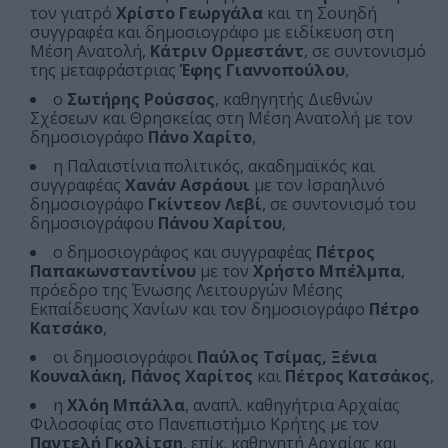
τον γιατρό
Χρίστο Γεωργάλα
και τη Σουηδή
συγγραφέα και δημοσιογράφο με ειδίκευση στη
Μέση Ανατολή,
Κάτριν Ορμεστάντ
, σε συντονισμό
της μεταφράστριας
Έφης Γιαννοπούλου
,
ο
Σωτήρης Ρούσσος
, καθηγητής Διεθνών
Σχέσεων και Θρησκείας στη Μέση Ανατολή με τον
δημοσιογράφο
Πάνο Χαρίτο
,
η Παλαιστίνια πολιτικός, ακαδημαϊκός και
συγγραφέας
Χανάν Ασράουι
με τον Ισραηλινό
δημοσιογράφο
Γκίντεον Λεβί
, σε συντονισμό του
δημοσιογράφου
Πάνου Χαρίτου
,
ο δημοσιογράφος και συγγραφέας
Πέτρος
Παπακωνσταντίνου
με τον
Χρήστο Μπέλμπα
,
πρόεδρο της Ένωσης Λειτουργών Μέσης
Εκπαίδευσης Χανίων και τον δημοσιογράφο
Πέτρο
Κατσάκο
,
οι δημοσιογράφοι
Παύλος Τσίμας, Ξένια
Κουναλάκη, Πάνος Χαρίτος
και
Πέτρος Κατσάκος
,
η
Χλόη Μπάλλα
, αναπλ. καθηγήτρια Αρχαίας
Φιλοσοφίας στο Πανεπιστήμιο Κρήτης με τον
Παντελή Γκολίτση
, επίκ. καθηγητή Αρχαίας και