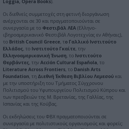
Loggia, Opera Books
).
Οι διεθνείς συμμετοχές στη φετινή διοργάνωση
ανέρχονται σε 30 και πραγματοποιούνται σε
συνεργασία με το
Φεστιβάλ ΛΕΑ
(Ελληνο-
ιβηροαμερικανικό Φεστιβάλ Λογοτεχνίας εν Αθήναις),
το
British Council Greece
, τ
ο Γαλλικό Ινστιτούτο
Ελλάδος
, το
Ινστιτούτο Γκαίτε
, την
Ελληνοαμερικανική Ένωση
, το
Ινστιτούτο
Θερβάντες
, την
Acción Cultural Española
, το
Literature Across Frontiers
, το
Danish Arts
Foundation
, τη
Διεθνή Έκθεση Βιβλίου Λεμεσού
και
με την υποστήριξη του Τμήματος Σύγχρονου
Πολιτισμού του Υφυπουργείου Πολιτισμού Κύπρου και
των πρεσβειών της Μ. Βρετανίας, της Γαλλίας, της
Ισπανίας και της Κούβας.
Οι εκδηλώσεις του ΦΒΧ πραγματοποιούνται σε
συνεργασία με πολιτιστικούς οργανισμούς και φορείς: