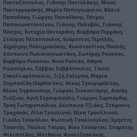
Πανταζόπουλος, Γιάννης Παντελάκης, Νίκος
Παντερμαράκης, Μαρία Παπαγεωργίου, Βάλια
Παπαδάκη, Γιώργος Παπαδάκης, Πέτρος
Παπακωνσταντίνου, Γιάννης Παλαβός, Γιάννης
Πάσχος, Ευτυχία Πενταράκη, Βαρβάρα Περράκη,
Σταύρος Πετσόπουλος, Ευάρεστος Πιμπλής,
Δημήτρης Πολυχρονάκης, Κωνσταντίνος Πουλής,
Δέσποινα Πωλαναγνωστάκη, Σωτήρης Ρούσσος,
Βαρβάρα Ρούσσου, Άννα Ρούτση, Αθηνά
Ρώσσογλου, Σάββας Σαββόπουλος, Τάσος
Σακελλαρόπουλος, Ζιζή Σαλίμπα, Μαρία
Σαχπασίδη (Sophie lies), Νίκος Σγουρομάλλης,
Νίκος Σηφουνάκης, Γιώργος Σιακαντάρης, Δανάη
Σιώζιου, Αγνή Στρουμπούλη, Γιώργος Συμπάρδης,
Έρση Σωτηροπούλου, Δέσποινα Τζιάκη, Στέφανος
Τραχανάς, Λίλα Τρουλινού, Νίκη Τρουλλινού,
Γιούλη Τσακάλου, Φωτεινή Τσαλίκογλου, Χρήστος
Τσαντής, Παύλος Τσίμας, Βίκυ Τσούρτου, Σταμάτης
Φιλιππίδης, Ματθαίος Φραντζεσκάκης,