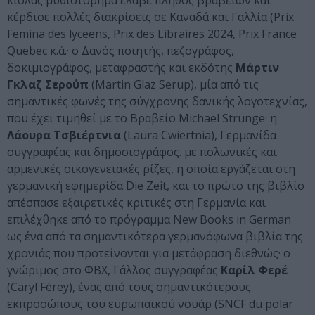
κιόλας μυθιστόρημα έλαβε πλήθος βραβείων και
κέρδισε πολλές διακρίσεις σε Καναδά και Γαλλία (Prix
Femina des lyceens, Prix des Libraires 2024, Prix France
Quebec κ.ά.· ο Δανός ποιητής, πεζογράφος,
δοκιμιογράφος, μεταφραστής και εκδότης
Μάρτιν
Γκλαζ Σερούπ
(Martin Glaz Serup), μία από τις
σημαντικές φωνές της σύγχρονης δανικής λογοτεχνίας,
που έχει τιμηθεί με το Βραβείο Michael Strunge· η
Λάουρα Τσβιέρτνια
(Laura Cwiertnia), Γερμανίδα
συγγραφέας και δημοσιογράφος. με πολωνικές και
αρμενικές οικογενειακές ρίζες, η οποία εργάζεται στη
γερμανική εφημερίδα Die Zeit, και το πρώτο της βιβλίο
απέσπασε εξαιρετικές κριτικές στη Γερμανία και
επιλέχθηκε από το πρόγραμμα New Books in German
ως ένα από τα σημαντικότερα γερμανόφωνα βιβλία της
χρονιάς που προτείνονται για μετάφραση διεθνώς· ο
γνώριμος στο ΦΒΧ, Γάλλος συγγραφέας
Καρίλ Φερέ
(Caryl Férey), ένας από τους σημαντικότερους
εκπροσώπους του ευρωπαϊκού νουάρ (SNCF du polar