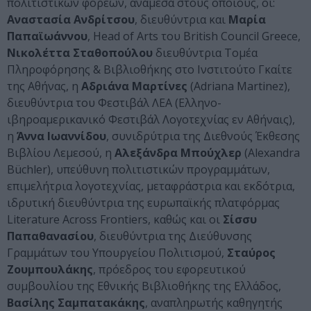
πολιτιστικών φορέων, ανάμεσα στους οποίους, οι:
Αναστασία Ανδρίτσου
, διευθύντρια και
Μαρία
Παπαϊωάννου
, Head of Arts του British Council Greece,
Νικολέττα Σταθοπούλου
διευθύντρια Τομέα
Πληροφόρησης & Bιβλιοθήκης στο Ινστιτούτο Γκαίτε
της Αθήνας, η
Αδριάνα Μαρτίνες
(Adriana Martinez),
διευθύντρια του Φεστιβάλ ΛΕΑ (Ελληνο-
ιβηροαμερικανικό Φεστιβάλ Λογοτεχνίας εν Αθήναις),
η
Άννα Ιωαννίδου
, συνιδρύτρια της Διεθνούς Έκθεσης
Βιβλίου Λεμεσού, η
Αλεξάνδρα Μπούχλερ
(Alexandra
Büchler), υπεύθυνη πολιτιστικών προγραμμάτων,
επιμελήτρια λογοτεχνίας, μεταφράστρια και εκδότρια,
ιδρυτική διευθύντρια της ευρωπαϊκής πλατφόρμας
Literature Across Frontiers, καθώς και οι
Σίσσυ
Παπαθανασίου
, διευθύντρια της Διεύθυνσης
Γραμμάτων του Υπουργείου Πολιτισμού,
Σταύρος
Ζουμπουλάκης
, πρόεδρος του εφορευτικού
συμβουλίου της Εθνικής Βιβλιοθήκης της Ελλάδος,
Βασίλης Σαμπατακάκης
, αναπληρωτής καθηγητής