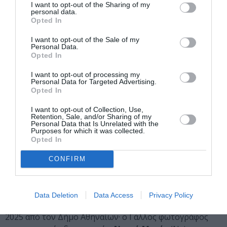
Yorker, New York Review of Books, Guardian) ο οποίος
I want to opt-out of the Sharing of my
διδάσκει δημιουργική γραφή στο New York University·
personal data.
Opted In
ο
Βιντσέντζο Λατρόνικο
(Vincenzo Latronico),
διεθνούς απήχησης Ιταλός συγγραφέας, μεταφραστής
I want to opt-out of the Sale of my
Personal Data.
και κριτικός τέχνης, τακτικός συνεργάτης του ιταλικού
Opted In
περιοδικού Internazionale, υποψήφιος για το βραβείο
Μπούκερ 2025.
I want to opt-out of processing my
Personal Data for Targeted Advertising.
Opted In
Ο διακεκριμένος Ισραηλινός δημοσιογράφος και
αρθρογράφος της εφημερίδας Haaretz,
Γκίντεον Λεβί
I want to opt-out of Collection, Use,
Retention, Sale, and/or Sharing of my
(Gideon Levy). Έχει τιμηθεί με σημαντικά διεθνή
Personal Data that Is Unrelated with the
βραβεία για το έργο του και την υπεράσπιση της
Purposes for which it was collected.
Opted In
ελευθερίας του Τύπου, όπως το Βραβείο Ανθρωπίνων
Δικαιωμάτων Emil Grunzweig (1996), το Βραβείο
CONFIRM
Δημοσιογραφίας Anna Lindh (2008), το Peace Through
Media Award (2012), το Βραβείο Olof Palme (2015), με το
κορυφαίο στο Ισραήλ Βραβείο Δημοσιογραφίας
Data Deletion
Data Access
Privacy Policy
Sokolov (2021), καθώς και με το Βραβείο Δημοκρατίας
2025 από τον Δήμο Αθηναίων· ο Γάλλος φωτογράφος