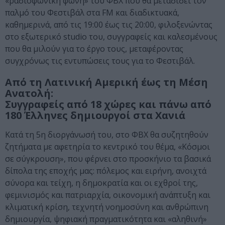
«ραδιοφωνική φωνή» του ΦΒΧ που θα μεταδίδει τον
παλμό του Φεστιβάλ στα FM και διαδικτυακά,
καθημερινά, από τις 19:00 έως τις 20:00, φιλοξενώντας
στο εξωτερικό studio του, συγγραφείς και καλεσμένους
που θα μιλούν για το έργο τους, μεταφέροντας
συγχρόνως τις εντυπώσεις τους για το Φεστιβάλ.
Από τη Λατινική Αμερική έως τη Μέση
Ανατολή:
Συγγραφείς από 18 χώρες και πάνω από
180 Έλληνες δημιουργοί στα Χανιά
Κατά τη 5η διοργάνωσή του, στο ΦΒΧ θα συζητηθούν
ζητήματα με αφετηρία το κεντρικό του θέμα, «Κόσμοι
σε σύγκρουση», που φέρνει στο προσκήνιο τα βασικά
δίπολα της εποχής μας: πόλεμος και ειρήνη, ανοιχτά
σύνορα και τείχη, η δημοκρατία και οι εχθροί της,
φεμινισμός και πατριαρχία, οικονομική ανάπτυξη και
κλιματική κρίση, τεχνητή νοημοσύνη και ανθρώπινη
δημιουργία, ψηφιακή πραγματικότητα και «αληθινή»