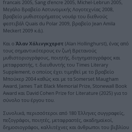
francais 2005, Sang d’encre 2005, Michel-Lebrun 2005,
Μεγάλο Βραβείο Αστυνομικής Λογοτεχνίας 2008,
βραβείο μυθιστορήματος νουάρ του διεθνούς
φεστιβάλ Quais du Polar 2009, βραβείο Jean Amila
Meckert 2009 κ.ά.).
Και ο
Άλαν Χόλινγκχερστ
(Alan Hollinghurst), ένας από
τους σημαντικότερους εν ζωή Βρετανούς
μυθιστοριογράφους, ποιητής, διηγηματογράφος και
μεταφραστής, τ. διευθυντής του Times Literary
Supplement, ο οποίος έχει τιμηθεί με το βραβείο
Μπούκερ 2004 καθώς και με τα Somerset Maugham
Award, James Tait Black Memorial Prize, Stonewall Book
Award και David Cohen Prize for Literature (2025) για το
σύνολο του έργου του.
Συνολικά, περισσότεροι από 180 Έλληνες συγγραφείς,
πεζογράφοι, ποιητές, μεταφραστές, ακαδημαϊκοί,
δημοσιογράφοι, καλλιτέχνες και άνθρωποι του βιβλίου