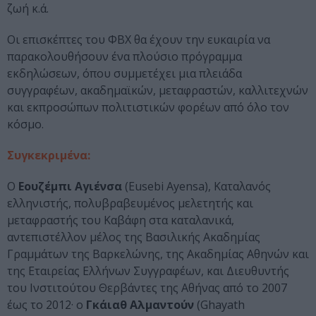
ζωή κ.ά.
Οι επισκέπτες του ΦΒΧ θα έχουν την ευκαιρία να
παρακολουθήσουν ένα πλούσιο πρόγραμμα
εκδηλώσεων, όπου συμμετέχει μια πλειάδα
συγγραφέων, ακαδημαϊκών, μεταφραστών, καλλιτεχνών
και εκπροσώπων πολιτιστικών φορέων από όλο τον
κόσμο.
Συγκεκριμένα:
Ο
Εουζέμπι Αγιένσα
(Eusebi Ayensa), Καταλανός
ελληνιστής, πολυβραβευμένος μελετητής και
μεταφραστής του Καβάφη στα καταλανικά,
αντεπιστέλλον μέλος της Βασιλικής Ακαδημίας
Γραμμάτων της Βαρκελώνης, της Ακαδημίας Αθηνών και
της Εταιρείας Ελλήνων Συγγραφέων, και Διευθυντής
του Ινστιτούτου Θερβάντες της Αθήνας από το 2007
έως το 2012· ο
Γκάιαθ Αλμαντούν
(Ghayath