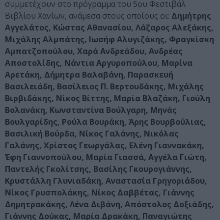
συμμετέχουν στο πρόγραμμα του 5ου Φεστιβάλ
Βιβλίου Χανίων, ανάμεσα στους οποίους οι:
Δημήτρης
Αγγελάτος, Κώστας Αθανασίου, Λάζαρος Αλεξάκης,
Μιχάλης Αλμπάτης, Ιωσήφ Αλυγιζάκης, Φραγκίσκη
Αμπατζοπούλου, Χαρά Ανδρεάδου, Ανδρέας
Αποστολίδης, Νάντια Αργυροπούλου, Μαρίνα
Αρετάκη, Δήμητρα Βαλαβάνη, Παρασκευή
Βασιλειάδη, Βασίλειος Π. Βερτουδάκης, Μιχάλης
Βιρβιδάκης, Νίκος Βίττης, Μαρία Βλαζάκη, Γιούλη
Βολανάκη, Κωνσταντίνα Βούλγαρη, Μηνάς
Βουλγαρίδης, Ρούλα Βουράκη, Άρης Βουρβούλιας,
Βασιλική Βούρδα, Νίκος Γαλάνης, Νικόλας
Γαλάνης, Χρίστος Γεωργάλας, Ελένη Γιαννακάκη,
Έφη Γιαννοπούλου, Μαρία Γιασσά, Αγγέλα Γιώτη,
Παντελής Γκολίτσης, Βασίλης Γκουρογιάννης,
Κρυστάλλη Γλυνιαδάκη, Αναστασία Γρηγοριάδου,
Νίκος Γρυσπολάκης, Νίκος Δαββέτας, Γιάννης
Δημητρακάκης, Λένα Διβάνη, Απόστολος Δοξιάδης,
Γιάννης Δούκας, Μαρία Δρακάκη, Παναγιώτης