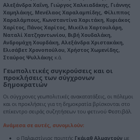
Αλεξάνδρα Χαΐνη, Γιώργος Χαλκιαδάκης, Γιάννης
Χαμηλάκης, Μενέλαος Χαραλαμπίδης, Φίλιππος
Χαραλάμπους, Κωνσταντίνα Χαριτάκη, Κυριάκος
Χαρίτος, Πάνος Χαρίτος, Μικέλα Χαρτουλάρη,
Ναταλί Χατζηαντωνίου, Βιβή Χουδαλάκη,
Ανδρομάχη Χουρδάκη, Αλεξάνδρα Χριστακάκη,
Ελισάβετ Χρονοπούλου, Χρήστος Χωμενίδης,
Σταύρος Ψυλλάκης
κ.ά.
Γεωπολιτικές συγκρούσεις και οι
προκλήσεις των σύγχρονων
δημοκρατιών
Οι σύγχρονες γεωπολιτικές ανακατατάξεις, οι πόλεμοι
και οι προκλήσεις για τη δημοκρατία βρίσκονται στο
επίκεντρο σειράς συζητήσεων του φετινού Φεστιβάλ.
Ανάμεσα σε αυτές, συνομιλούν:
ο Παλαιστίνιος ποιητής
Γκάιαθ Αλμαντούν
με