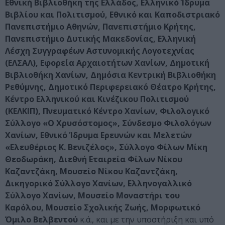
Εθνική Βιβλιοθήκη της Ελλάδος, Ελληνικό Ίδρυμα
Βιβλίου και Πολιτισμού, Εθνικό και Καποδιστριακό
Πανεπιστήμιο Αθηνών, Πανεπιστήμιο Κρήτης,
Πανεπιστήμιο Δυτικής Μακεδονίας, Ελληνική
Λέσχη Συγγραφέων Αστυνομικής Λογοτεχνίας
(ΕΛΣΑΛ), Εφορεία Αρχαιοτήτων Χανίων, Δημοτική
Βιβλιοθήκη Χανίων, Δημόσια Κεντρική Βιβλιοθήκη
Ρεθύμνης, Δημοτικό Περιφερειακό Θέατρο Κρήτης,
Κέντρο Ελληνικού και Κινέζικου Πολιτισμού
(ΚΕΛΚΙΠ), Πνευματικό Κέντρο Χανίων, Φιλολογικό
Σύλλογο «Ο Χρυσόστομος», Σύνδεσμο Φιλολόγων
Χανίων, Εθνικό Ίδρυμα Ερευνών και Μελετών
«Ελευθέριος Κ. Βενιζέλος», Σύλλογο Φίλων Μίκη
Θεοδωράκη, Διεθνή Εταιρεία Φίλων Νίκου
Καζαντζάκη, Μουσείο Νίκου Καζαντζάκη,
Δικηγορικό Σύλλογο Χανίων, Ελληνογαλλικό
Σύλλογο Χανίων, Μουσείο Μοναστήρι του
Καρόλου, Μουσείο Σχολικής Ζωής, Μορφωτικό
Όμιλο Βελβεντού
κ.ά., και με την υποστήριξη και υπό