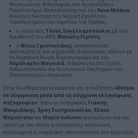
Μεσαιωνικής Φιλοσοφίας στο Αριστοτέλειο
Πανεπιστήμιο Θεσσαλονίκης και την
Άννα Μπάκα
,
Ανώτερη Λέκτορα στη Νομική Σχολή του
Πανεπιστημίου του Καρόλου της Πράγας,
ο ιστορικός
Τάσος Σακελλαρόπουλος
με τον
διευθυντή του ΦΒΧ,
Μανώλη Πιμπλή
,
ο
Νίκος Γρυσπολάκης
, αναγεννητικός
καλλιεργητής και μηχανικός διαχείρισης υδάτων με
τη Λαμπρινή Θωμά, δημοσιογράφο και τον
Χαράλαμπο Μαγουλά
, διδάσκοντα στη Σχολή
Ανθρωπιστικών και Κοινωνικών Επιστημών του
Πανεπιστημίου Λευκωσίας.
Στην ίδια θεματική εντάσσεται και η συζήτηση
«Κόσμοι
σε σύγκρουση μέσα από τη σύγχρονη ελληνόφωνη
πεζογραφία»
, όπου οι συγγραφείς
Γιάννης
Μακριδάκης, Έρση Σωτηροπούλου, Έλενα
Μαρούτσου
και
Μαρία Ιωάννου
συνομιλούν για τον
τρόπο με τον οποίο η σύγκρουση -κοινωνική,
πολιτισμική ή υπαρξιακή- αποτυπώνεται στο έργο τους.