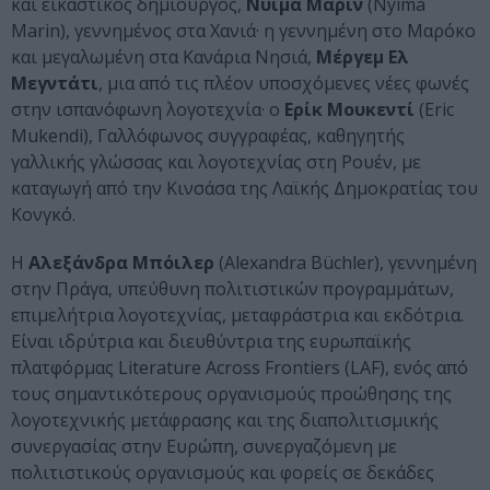
και εικαστικός δημιουργός,
Νυιμά Μαρίν
(Nyima
Marin), γεννημένος στα Χανιά· η γεννημένη στο Μαρόκο
και μεγαλωμένη στα Κανάρια Νησιά,
Μέργεμ Ελ
Μεγντάτι
, μια από τις πλέον υποσχόμενες νέες φωνές
στην ισπανόφωνη λογοτεχνία· ο
Ερίκ Μουκεντί
(Eric
Mukendi), Γαλλόφωνος συγγραφέας, καθηγητής
γαλλικής γλώσσας και λογοτεχνίας στη Ρουέν, με
καταγωγή από την Κινσάσα της Λαϊκής Δημοκρατίας του
Κονγκό.
Η
Αλεξάνδρα Μπόιλερ
(Alexandra Büchler), γεννημένη
στην Πράγα, υπεύθυνη πολιτιστικών προγραμμάτων,
επιμελήτρια λογοτεχνίας, μεταφράστρια και εκδότρια.
Είναι ιδρύτρια και διευθύντρια της ευρωπαϊκής
πλατφόρμας Literature Across Frontiers (LAF), ενός από
τους σημαντικότερους οργανισμούς προώθησης της
λογοτεχνικής μετάφρασης και της διαπολιτισμικής
συνεργασίας στην Ευρώπη, συνεργαζόμενη με
πολιτιστικούς οργανισμούς και φορείς σε δεκάδες