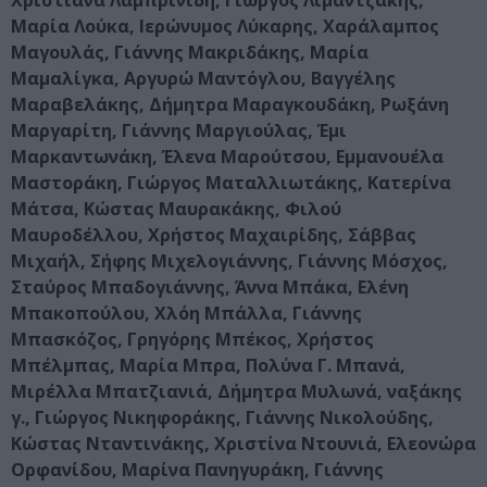
Χριστιάνα Λαμπρινίδη, Γιώργος Λιμαντζάκης,
Μαρία Λούκα, Ιερώνυμος Λύκαρης, Χαράλαμπος
Μαγουλάς, Γιάννης Μακριδάκης, Μαρία
Μαμαλίγκα, Αργυρώ Μαντόγλου, Βαγγέλης
Μαραβελάκης, Δήμητρα Μαραγκουδάκη, Ρωξάνη
Μαργαρίτη, Γιάννης Μαργιούλας, Έμι
Μαρκαντωνάκη, Έλενα Μαρούτσου, Εμμανουέλα
Μαστοράκη, Γιώργος Ματαλλιωτάκης, Κατερίνα
Μάτσα, Κώστας Μαυρακάκης, Φιλού
Μαυροδέλλου, Χρήστος Μαχαιρίδης, Σάββας
Μιχαήλ, Σήφης Μιχελογιάννης, Γιάννης Μόσχος,
Σταύρος Μπαδογιάννης, Άννα Μπάκα, Ελένη
Μπακοπούλου, Χλόη Μπάλλα, Γιάννης
Μπασκόζος, Γρηγόρης Μπέκος, Χρήστος
Μπέλμπας, Μαρία Μπρα, Πολύνα Γ. Μπανά,
Μιρέλλα Μπατζιανιά, Δήμητρα Μυλωνά, ναξάκης
γ., Γιώργος Νικηφοράκης, Γιάννης Νικολούδης,
Κώστας Νταντινάκης, Χριστίνα Ντουνιά, Ελεονώρα
Ορφανίδου, Μαρίνα Πανηγυράκη, Γιάννης