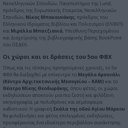
Νεοελληνικών Σπουδών, Πανεπιστήμιο της Lund,
πρόεδρος της Ευρωπαϊκής Εταιρείας Νεοελληνικών
Σπουδών,
Νίκος Μπακουνάκης
, πρόεδρος του
Ελληνικού Ιδρύματος Βιβλίου και Πολιτισμού (ΕΛΙΒΙΠ)
και
Μιρέλλα Μπατζιανιά
, Υπεύθυνη Περιεχομένου
και Διαχείρισης της βιβλιογραφικής βάσης BookPoint
του ΟΣΔΕΛ.
Οι χώροι και οι δράσεις του 5ου ΦΒΧ
Όπως και τις τέσσερις προηγούμενες χρονιές, το 5ο
ΦΒΧ θα διεξαχθεί με επίκεντρο το
Μεγάλο Αρσενάλι
(Κέντρο Αρχιτεκτονικής Μεσογείου – ΚΑΜ)
και το
Θέατρο Μίκης Θεοδωράκης
, όπου φέτος, οι χώροι
εκδηλώσεων αποκτούν μια πιο ζεστή και φιλόξενη
σκηνογραφία, με πολυθρόνες και ατμόσφαιρα
καθιστικού. Η γραφική
Σκάλα της οδού Αγίου Μάρκου
θα φιλοξενήσει και φέτος επιλεγμένες εκδηλώσεις,
προσφέροντας ένα ιδιαίτερο περιβάλλον συνάντησης