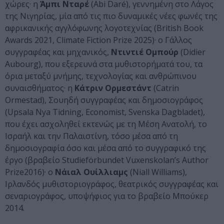
χώρες· η
Άμπι Νταρέ
(Abi Daré), γεννημένη στο Λάγος
της Νιγηρίας, μία από τις πιο δυναμικές νέες φωνές της
αφρικανικής αγγλόφωνης λογοτεχνίας (British Book
Awards 2021, Climate Fiction Prize 2025)· ο Γάλλος
συγγραφέας και μηχανικός,
Ντιντιέ Ομπούρ
(Didier
Aubourg), που εξερευνά στα μυθιστορήματά του, τα
όρια μεταξύ μνήμης, τεχνολογίας και ανθρώπινου
συναισθήματος· η
Κάτριν Ορμεστάντ
(Catrin
Ormestad), Σουηδή συγγραφέας και δημοσιογράφος
(Upsala Nya Tidning, Economist, Svenska Dagbladet),
που έχει ασχοληθεί εκτενώς με τη Μέση Ανατολή, το
Ισραήλ και την Παλαιστίνη, τόσο μέσα από τη
δημοσιογραφία όσο και μέσα από το συγγραφικό της
έργο (βραβείο Studieförbundet Vuxenskolan’s Author
Prize2016)· ο
Νάιαλ Ουίλλιαμς
(Niall Williams),
Ιρλανδός μυθιστοριογράφος, θεατρικός συγγραφέας και
σεναριογράφος, υποψήφιος για το βραβείο Μπούκερ
2014.