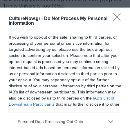
Trinity University του Τέξας.
Η
Κέιτι Κιταμούρα
(Katie Kitamura), Αμερικανίδα
CultureNow.gr -
Do Not Process My Personal
Information
μυθιστοριογράφος, αρθρογράφος (New York Times
Book Review, Guardian, Granta, Frieze κ.ά.) και
If you wish to opt-out of the sale, sharing to third parties, or
διδάσκουσα στο πρόγραμμα δημιουργικής γραφής του
processing of your personal or sensitive information for
Πανεπιστημίου της Νέας Υόρκης (Rome Prize in
targeted advertising by us, please use the below opt-out
Literature, υποψήφια για το National Book Award και το
section to confirm your selection. Please note that after your
PEN/Faulkner Award και Booker, και φιναλίστ για το
opt-out request is processed you may continue seeing
Joyce Carol Oates Prize) · ο
Τζόναθαν Κόου
(Jonathan
interest-based ads based on personal information utilized by
Coe), μία από τις σημαντικότερες φωνές της σύγχρονης
us or personal information disclosed to third parties prior to
your opt-out. You may separately opt-out of the further
βρετανικής λογοτεχνίας, που έχει τιμηθεί με
disclosure of your personal information by third parties on the
πολυάριθμα βραβεία, ανάμεσα στα οποία τα Prix du
IAB’s list of downstream participants. This information may
Meilleur Livre Étranger, Prix Médicis Étranger, Bollinger
also be disclosed by us to third parties on the
IAB’s List of
Everyman Wodehouse Prize, Samuel Johnson Prize,
Downstream Participants
that may further disclose it to other
European Book Prize, Costa Book Award κ.ά.· ο
Χάρι
third parties.
Κούνζρου
(Hari Kunzru), πολυμεταφρασμένος Βρετανός
Personal Data Processing Opt Outs
συγγραφέας, αρθρογράφος (New York Times, New