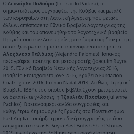
Ο
Λεονάρδο Παδούρα
(Leonardo Padura), ο
σημαντικότερος συγγραφέας της Κούβας και μεταξύ
των κορυφαίων στη Λατινική Αμερική, που μεταξύ
άλλων, απέσπασε το Εθνικό Βραβείο Λογοτεχνίας της
Κούβας και του απονεμήθηκε το λογοτεχνικό βραβείο
Πριγκίπισσα των Αστουριών, μια εξαιρετική διάκριση η
οποία ξεπερνά τα όρια του ισπανόφωνου κόσμου· ο
Αλεχάντρο Παλόμας
(Alejandro Palomas), Ισπανός
πεζογράφος, ποιητής και μεταφραστής (Joaquim Ruyra
2015, Εθνικό Βραβείο Νεανικής Λογοτεχνίας 2016,
Βραβείο Protagonista Jove 2016, Βραβείο Fundación
Cuatrogatos 2016, Premio Nadal 2018, Διεθνές Τιμητικό
Βραβείο IBBY), του οποίου βιβλία έχουν μεταφραστεί
σε δεκαπέντε γλώσσες· η
Τζουλιάν Πατσίκο
(Julianne
Pachico), Βρετανοαμερικανίδα συγγραφέας και
καθηγήτρια Δημιουργικής Γραφής στο Πανεπιστήμιο
East Anglia – υπήρξε η μοναδική συγγραφέας με δύο
διηγήματα στην ανθολογία Best British Short Stories
2015, ενώ έργο της βρέθηκε στη μακρά λίστα του