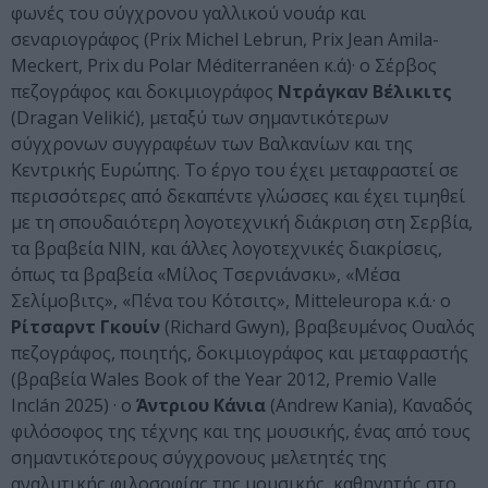
φωνές του σύγχρονου γαλλικού νουάρ και
σεναριογράφος (Prix Michel Lebrun, Prix Jean Amila-
Meckert, Prix du Polar Méditerranéen κ.ά)· ο Σέρβος
πεζογράφος και δοκιμιογράφος
Ντράγκαν Βέλικιτς
(Dragan Velikić), μεταξύ των σημαντικότερων
σύγχρονων συγγραφέων των Βαλκανίων και της
Κεντρικής Ευρώπης. Το έργο του έχει μεταφραστεί σε
περισσότερες από δεκαπέντε γλώσσες και έχει τιμηθεί
με τη σπουδαιότερη λογοτεχνική διάκριση στη Σερβία,
τα βραβεία NIN, και άλλες λογοτεχνικές διακρίσεις,
όπως τα βραβεία «Μίλος Τσερνιάνσκι», «Μέσα
Σελίμοβιτς», «Πένα του Κότσιτς», Mitteleuropa κ.ά.· ο
Ρίτσαρντ Γκουίν
(Richard Gwyn), βραβευμένος Ουαλός
πεζογράφος, ποιητής, δοκιμιογράφος και μεταφραστής
(βραβεία Wales Book of the Year 2012, Premio Valle
Inclán 2025) · ο
Άντριου Κάνια
(Andrew Kania), Καναδός
φιλόσοφος της τέχνης και της μουσικής, ένας από τους
σημαντικότερους σύγχρονους μελετητές της
αναλυτικής φιλοσοφίας της μουσικής, καθηγητής στο