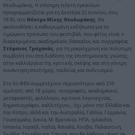
Θεοδωράκης. Η επίσημη τελετή εγκαινίων
προγραμματίζεται για τη Δευτέρα 22 Ιουνίου, στις
19:30, στο
Θέατρο Μίκης Θεοδωράκης
. Θα
ακολουθήσει η καθιερωμένη εκδήλωση για το
τιμώμενο πρόσωπο του φεστιβάλ, που φέτος είναι ο
διακεκριμένος ακαδημαϊκός δάσκαλος και συγγραφέας
Στέφανος Τραχανάς
, για τη μακρόχρονη και πολύτιμη
συμβολή του στη διάδοση της επιστημονικής γνώσης,
στην καλλιέργεια της κριτικής σκέψης και στη γόνιμη
συνάντηση επιστήμης, παιδείας και πολιτισμού.
Στο 5ο ΦΒΧ συμμετέχουν περισσότεροι από 210
ομιλητές από 18 χώρες -συγγραφείς, ακαδημαϊκοί,
μεταφραστές, φιλόλογοι, κριτικοί λογοτεχνίας,
δημοσιογράφοι, καλλιτέχνες-, όχι μόνο την Ελλάδα και
την Κύπρο, αλλά και την Αυστραλία, Γαλλία, Γερμανία,
Γουατεμάλα, Δανία, Μ. Βρετανία, ΗΠΑ, Ιρλανδία,
Ισπανία, Ισραήλ, Ιταλία, Καναδά, Κούβα, Παλαιστίνη,
Σερβία, Σουηδία και Τσεχία, που θα λάβουν μέρος σε