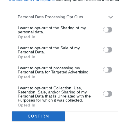
τους
Μουσικής
third parties.
υποψήφιους
Θεσσαλονίκης
Personal Data Processing Opt Outs
ΘΕΑΤΡΟ - ΧΟΡΟΣ / ΝΕΑ
I want to opt-out of the Sharing of my
Σωτηρία, της
personal data.
Χαράς Ρόμβη σε
Opted In
σκηνοθεσία
I want to opt-out of the Sale of my
Θανάση Δόβρη
Personal Data.
στο Από
Opted In
Μηχανής Θέατρο
I want to opt-out of processing my
Personal Data for Targeted Advertising.
Opted In
ΘΕΑΤΡΟ - ΧΟΡΟΣ / ΝΕΑ
I want to opt-out of Collection, Use,
Ποιος σκότωσε
Retention, Sale, and/or Sharing of my
τον πατέρα μου,
Personal Data that Is Unrelated with the
Purposes for which it was collected.
του Εντουάρ Λουί
Opted In
από την
Ορχήστρα των
CONFIRM
Μικρών
Πραγμάτων στο