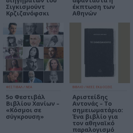
διηγημάτων του
αφάνταστα η
Σιγκισμούντ
έκπτωση των
Κρζιζανόφσκι
Αθηνών
ΦΕΣΤΙΒΑΛ / ΝΕΑ
ΒΙΒΛΙΟ / ΝΕΕΣ ΕΚΔΟΣΕΙΣ
5ο Φεστιβάλ
Αριστείδης
Βιβλίου Χανίων –
Αντονάς – Το
«Κόσμοι σε
σημειωματάριο:
σύγκρουση»
Ένα βιβλίο για
τον αθηναϊκό
παραλογισμό