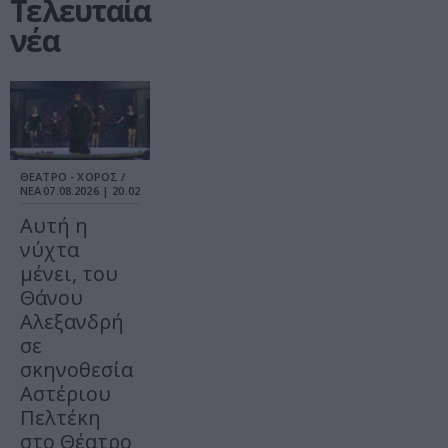
Τελευταία
νέα
ΘΕΑΤΡΟ - ΧΟΡΟΣ /
ΝΕΑ
07.08.2026 | 20.02
Αυτή η
νύχτα
μένει, του
Θάνου
Αλεξανδρή
σε
σκηνοθεσία
Αστέριου
Πελτέκη
στο Θέατρο