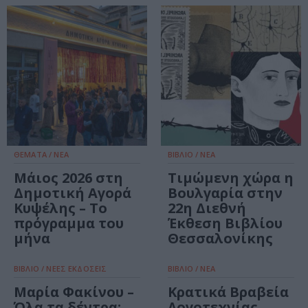
ΘΕΜΑΤΑ / ΝΕΑ
ΒΙΒΛΙΟ / ΝΕΑ
Μάιος 2026 στη
Τιμώμενη χώρα η
Δημοτική Αγορά
Βουλγαρία στην
Κυψέλης – Το
22η Διεθνή
πρόγραμμα του
Έκθεση Βιβλίου
μήνα
Θεσσαλονίκης
ΒΙΒΛΙΟ / ΝΕΕΣ ΕΚΔΟΣΕΙΣ
ΒΙΒΛΙΟ / ΝΕΑ
Μαρία Φακίνου –
Κρατικά Βραβεία
Όλα τα δέντρα:
Λογοτεχνίας