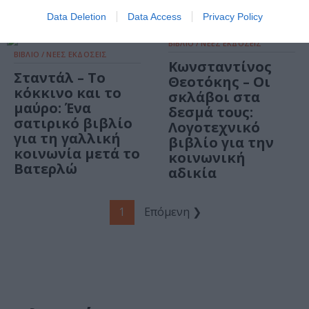
ΠΛΥΦΑ
Data Deletion
Data Access
Privacy Policy
ΒΙΒΛΙΟ / ΝΕΕΣ ΕΚΔΟΣΕΙΣ
ΒΙΒΛΙΟ / ΝΕΕΣ ΕΚΔΟΣΕΙΣ
Κωνσταντίνος
Σταντάλ – Το
Θεοτόκης – Οι
κόκκινο και το
σκλάβοι στα
μαύρο: Ένα
δεσμά τους:
σατιρικό βιβλίο
Λογοτεχνικό
για τη γαλλική
βιβλίο για την
κοινωνία μετά το
κοινωνική
Βατερλώ
αδικία
1
Επόμενη ❯