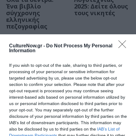
Ένα βιβλίο
2025: Δείτε όλους
σύγχρονης
τους νικητές
ελληνικής
πεζογραφίας
CultureNow.gr -
Do Not Process My Personal
Information
If you wish to opt-out of the sale, sharing to third parties, or
processing of your personal or sensitive information for
targeted advertising by us, please use the below opt-out
section to confirm your selection. Please note that after your
opt-out request is processed you may continue seeing
interest-based ads based on personal information utilized by
ΒΙΒΛΙΟ / ΝΕΑ
ΒΙΒΛΙΟ / ΝΕΑ
us or personal information disclosed to third parties prior to
your opt-out. You may separately opt-out of the further
Κρατικά
Συγγραφείς του
disclosure of your personal information by third parties on the
Λογοτεχνικά
Κόσμου: Η Τιφέν
IAB’s list of downstream participants. This information may
Βραβεία 2025:
Ριβιέρ στο
also be disclosed by us to third parties on the
IAB’s List of
Δείτε αναλυτικά
Μέγαρο
Downstream Participants
that may further disclose it to other