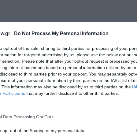
w.gr -
Do Not Process My Personal Information
ίας και των παραδόσεων των πορτογαλόφωνων χωρών. Από 
όλα, το Πράσινο Ακρωτήριο και τη Μοζαμβίκη, το αθηναϊκ
to opt-out of the sale, sharing to third parties, or processing of your per
βέλειας. Θα έρθετε σε επαφή με την παραδοσιακή μουσική,
formation for targeted advertising by us, please use the below opt-out s
ira, την σάμπα στις πιο παραδοσιακές της μορφές, την αγκ
r selection. Please note that after your opt-out request is processed y
ού κόσμου. Μια ζωντανή και πολυφωνική γιορτή: ένας φόρ
eing interest-based ads based on personal information utilized by us or
υνθέτουν το ευρύ σύμπαν της πορτογαλικής γλώσσας σε όλ
disclosed to third parties prior to your opt-out. You may separately opt-
losure of your personal information by third parties on the IAB’s list of
. This information may also be disclosed by us to third parties on the
IA
Participants
that may further disclose it to other third parties.
ου Δήμου Αθηναίων.
l Data Processing Opt Outs
ξανά στη Δημοτική Αγορά Κυψέλης. Περισσότεροι από 50 κε
o opt-out of the Sharing of my personal data.
 όλα όσα δημιουργούν, ανανεώνοντας το ραντεβού τους με 