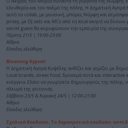
Ο Νέγρος του Μοριά συναντά τη γοργόνα της Νύμφης κα
ελευθερία και τον παλμό της πόλης. H Δημοτική Αγορά Κ
αυτό το collab, με μουσική, μπύρες Νύμφη και ατμόσφα
jersey, με DJ sets και MCs από τη local σκηνή να δίνου
secret guest θα κορυφώσουν την εμπειρία της συνερ
Πέμπτη 21/5 | 19:00-23:00
Αίθριο
Είσοδος ελεύθερη
Blooming Kypseli
Η Δημοτική Αγορά Κυψέλης ανθίζει και γεμίζει με δημι
Local brands, street food, δροσερά ποτά και interactiv
ενέργεια. Ελάτε να γνωρίσετε δημιουργούς της πόλης, 
πλευρά της γειτονιάς.
Σάββατο 23/5 & Κυριακή 24/5 | 12:00-21:00
Αίθριο
Είσοδος ελεύθερη
Σχολικό Κουδούνι: To δημοκρατικό κουδούνι ασπί