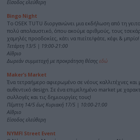
Είσοδος ελεύθερη
Bingo Night
Το OSEK TUTU διοργανώνει μια εκδήλωση από τη γειτονι
πολύ απολαυστικό, όπου ακούμε αριθμούς, τους τσεκάρ
χαμηλές προσδοκίες, κάτι να πιείτε/φάτε, κέφι & μπρίο!
Τετάρτη 13/5 | 19:00-21:00
Αίθριο
Δωρεάν συμμετοχή με προκράτηση θέσης
εδώ
Maker’s Market
Ένα τετραήμερο αφιερωμένο σε νέους καλλιτέχνες και 
αυθεντικό design. Σε ένα επιμελημένο market με χαρακτ
συλλογές και τις δημιουργίες τους!
Πέμπτη 14/5 έως Κυριακή 17/5 | 10:00-21:00
Αίθριο
Είσοδος ελεύθερη
NYMFI Street Event