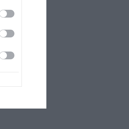
ις ηπείρους,
μας παραμύθια.
ύση που μας
κής