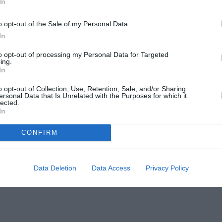
In
o opt-out of the Sale of my Personal Data.
In
to opt-out of processing my Personal Data for Targeted
ing.
In
α ταξιδεύουν με τον λόγο και τη μουσική στις εποχές, στ
τικά; Η άνοιξη θα μας πει τα μυστικά μέσα από τα μελωδικά 
o opt-out of Collection, Use, Retention, Sale, and/or Sharing
μα τη μουσική, τα παραμύθια και τον βαθύ σεβασμό για τη φ
ersonal Data that Is Unrelated with the Purposes for which it
lected.
In
CONFIRM
Data Deletion
Data Access
Privacy Policy
od-e διοργανώνει μία δράση για τη στήριξη της εθελοντι