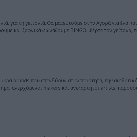
ά, για τη γειτονιά. Θα μαζευτούμε στην Αγορά για ένα παι
ουμε και ξαφνικά φωνάζουμε BINGO. Φέρτε τον γείτονα, τ
μικρά brands που επενδύουν στην ποιότητα, την αισθητική
ήρα, ανερχόμενοι makers και ανεξάρτητοι artists, παρουσ