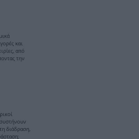
μικά
αγορές και
ιρίες, από
ποντας την
ρικοί
 συστήνουν
τη διάδραση,
ράσταση;