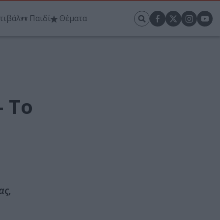
τιβάλ
Παιδί
Θέματα
– Το
ας,