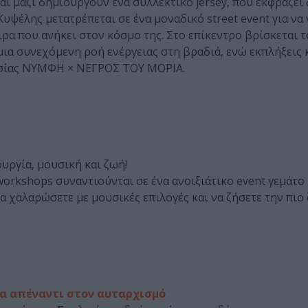
ι μαζί δημιουργούν ένα συλλεκτικό jersey, που εκφράζει
υψέλης μετατρέπεται σε ένα μοναδικό street event για να 
ιρα που ανήκει στον κόσμο της. Στο επίκεντρο βρίσκεται 
ν μια συνεχόμενη ροή ενέργειας στη βραδιά, ενώ εκπλήξεις κ
γασίας ΝΥΜΦΗ × ΝΕΓΡΟΣ ΤΟΥ ΜΟΡΙΑ.
ουργία, μουσική και ζωή!
e workshops συναντιούνται σε ένα ανοιξιάτικο event γεμάτ
να χαλαρώσετε με μουσικές επιλογές και να ζήσετε την πιο
δα απέναντι στον αυταρχισμό