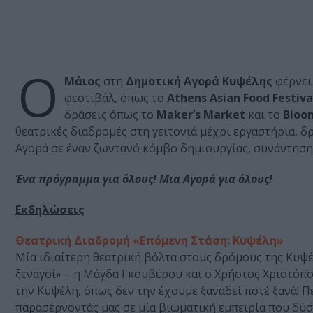
Ο
Μάιος
στη
Δημοτική Αγορά Κυψέλης
φέρνει
φεστιβάλ, όπως το
Athens Asian Food Festiva
δράσεις όπως το
Maker’s Market
και το
Bloom
θεατρικές διαδρομές στη γειτονιά μέχρι εργαστήρια, δ
Αγορά σε έναν ζωντανό κόμβο δημιουργίας, συνάντησης 
Ένα πρόγραμμα για όλους! Μια Αγορά για όλους!
Εκδηλώσεις
Θεατρική Διαδρομή «Επόμενη Στάση: Κυψέλη»
Μία ιδιαίτερη θεατρική βόλτα στους δρόμους της Κυψέλ
ξεναγοί» – η Μάγδα Γκουβέρου και ο Χρήστος Χριστόπ
την Κυψέλη, όπως δεν την έχουμε ξαναδεί ποτέ ξανά! 
παρασέρνοντάς μας σε μία βιωματική εμπειρία που δύσ