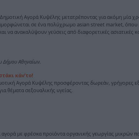
η Δημοτική Αγορά Κυψέλης μετατρέποντας για ακόμη μία χρ
αμορφώνεται σε ένα πολύχρωμο asian street market, όπου
αι να ανακαλύψουν γεύσεις από διαφορετικές ασιατικές κο
ου Δήμου Αθηναίων.
στάκι κάν’το!
μοτική Αγορά Κυψέλης προσφέροντας δωρεάν, γρήγορες εξ
για θέματα σεξουαλικής υγείας.
α αγορά με φρέσκα προϊόντα οργανικής γεωργίας μικρών 