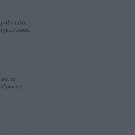
χνίδι απλό,
η γειτόνισσα,
 και το
ιάζουν τις