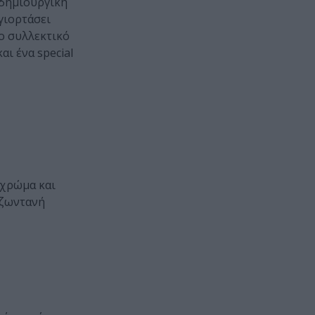
 δημιουργική
γιορτάσει
το συλλεκτικό
αι ένα special
ο χρώμα και
 ζωντανή