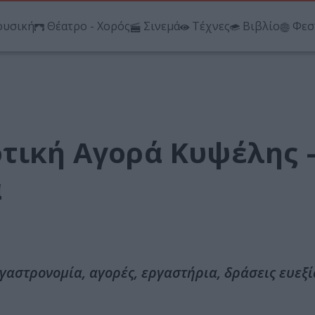
υσική
Θέατρο - Χορός
Σινεμά
Τέχνες
Βιβλίο
Φεσ
τική Αγορά Κυψέλης 
α
αστρονομία, αγορές, εργαστήρια, δράσεις ευεξί