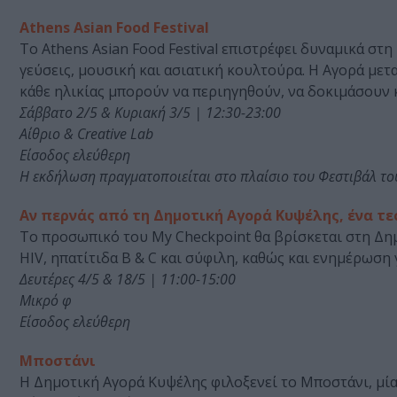
Athens Asian Food Festival
Το Athens Asian Food Festival επιστρέφει δυναμικά στ
γεύσεις, μουσική και ασιατική κουλτούρα. Η Αγορά μετ
κάθε ηλικίας μπορούν να περιηγηθούν, να δοκιμάσουν κ
Σάββατο 2/5 & Κυριακή 3/5 | 12:30-23:00
Αίθριο & Creative Lab
Είσοδος ελεύθερη
Η εκδήλωση πραγματοποιείται στο πλαίσιο του Φεστιβάλ τ
Αν περνάς από τη Δημοτική Αγορά Κυψέλης, ένα τε
Το προσωπικό του My Checkpoint θα βρίσκεται στη Δη
HIV, ηπατίτιδα B & C και σύφιλη, καθώς και ενημέρωση 
Δευτέρες 4/5 & 18/5 | 11:00-15:00
Μικρό φ
Είσοδος ελεύθερη
Μποστάνι
Η Δημοτική Αγορά Κυψέλης φιλοξενεί το Μποστάνι, μί