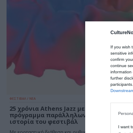
CultureNo
If you wish 
sensitive in
confirm you
continue se
information 
further disc
participants
Downstream 
ΦΕΣΤΙΒΑΛ / ΝΕΑ
25 χρόνια Athens Jazz με το πιο πλούσι
Persona
πρόγραμμα παράλληλων δράσεων στην
ιστορία του φεστιβάλ
I want t
Με εορταστική διάθεση και ρυθμό, οι μουσικές βραδι