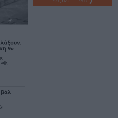
Δες όλα τα νέα
❯
λλάξουν.
κη 9»
ης
χν@,
τιβάλ
ώ!