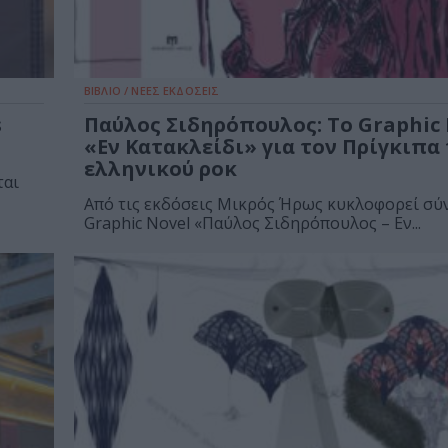
ΒΙΒΛΙΟ / ΝΕΕΣ ΕΚΔΟΣΕΙΣ
s
Παύλος Σιδηρόπουλος: Το Graphic
«Εν Κατακλείδι» για τον Πρίγκιπα
ελληνικού ροκ
ται
Από τις εκδόσεις Μικρός Ήρως κυκλοφορεί σύ
Graphic Novel «Παύλος Σιδηρόπουλος – Εν...