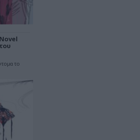
 Novel
 του
ντομα το