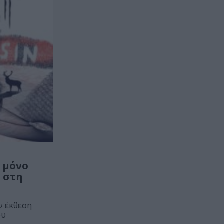
 μόνο
η στη
ν έκθεση
ου