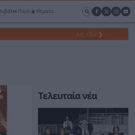
τιβάλ
Παιδί
Θέματα
Δες εδώ!
❯
Τελευταία νέα