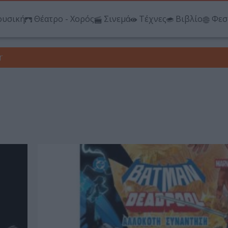
υσική
Θέατρο - Χορός
Σινεμά
Τέχνες
Βιβλίο
Φεσ
r