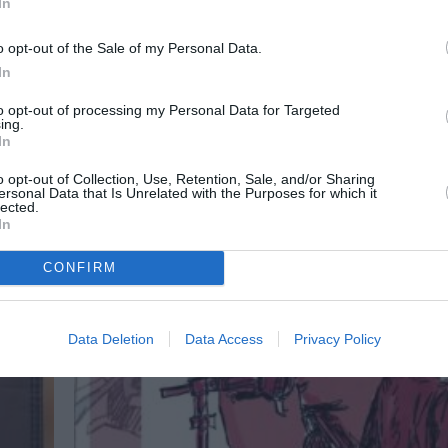
In
o opt-out of the Sale of my Personal Data.
In
to opt-out of processing my Personal Data for Targeted
ing.
In
o opt-out of Collection, Use, Retention, Sale, and/or Sharing
ersonal Data that Is Unrelated with the Purposes for which it
lected.
In
CONFIRM
Data Deletion
Data Access
Privacy Policy