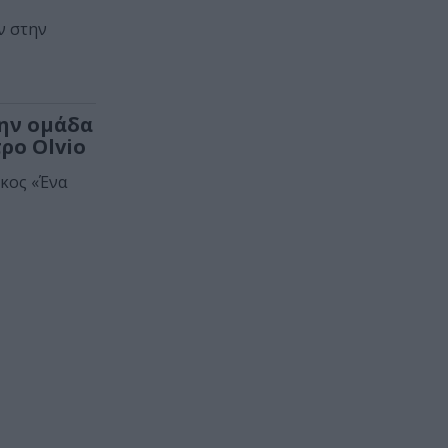
ν στην
την ομάδα
ρο Olvio
ικος «Ένα