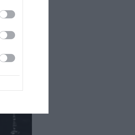
α, από τη
 Μουσείο
άσταση «Τα