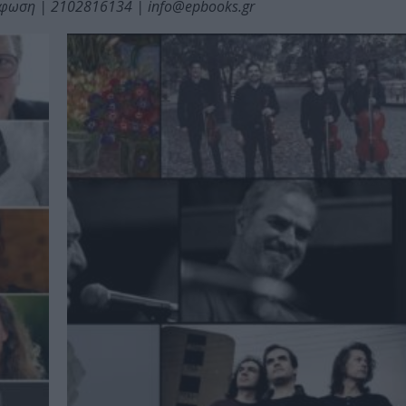
φωση | 2102816134 | info@epbooks.gr