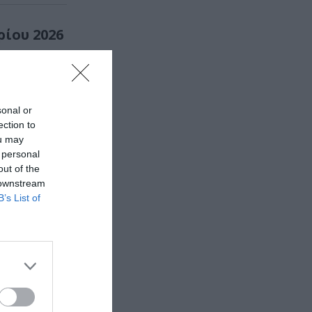
ρίου 2026
ow για να
ς στην...
sonal or
ection to
ou may
 personal
out of the
 downstream
B’s List of