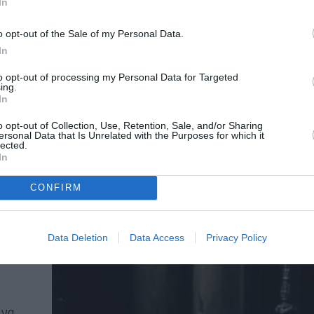
In
o opt-out of the Sale of my Personal Data.
In
to opt-out of processing my Personal Data for Targeted
ing.
In
o opt-out of Collection, Use, Retention, Sale, and/or Sharing
ΠΑΙΔΙ / ΝΕΑ
ersonal Data that Is Unrelated with the Purposes for which it
lected.
Τα Χριστούγεννα του Λύκου Ζαχαρί
In
ών
ομάδα θεάτρου «Ανεμόμυλοι» στο
Μαρία Κάλλας
CONFIRM
α "Τα
Το Μουσείο Μαρία Κάλλας υποδέχεται την παρ
..
Χριστούγεννα του Λύκου Ζαχαρία» για παιδιά...
Data Deletion
Data Access
Privacy Policy
 να