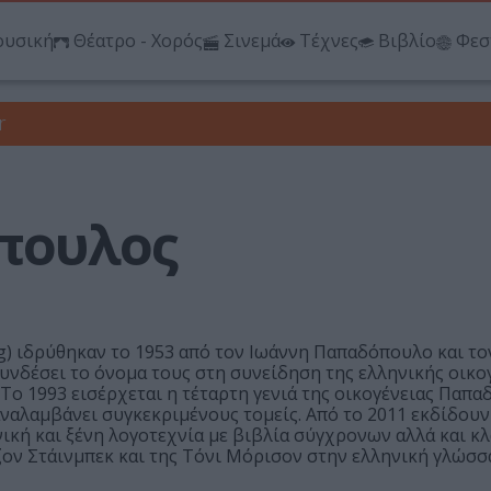
υσική
Θέατρο - Χορός
Σινεμά
Τέχνες
Βιβλίο
Φεσ
r
πουλος
g) ιδρύθηκαν το 1953 από τον Ιωάννη Παπαδόπουλο και τον
συνδέσει το όνομα τους στη συνείδηση της ελληνικής οικογ
 Το 1993 εισέρχεται η τέταρτη γενιά της οικογένειας Παπ
αναλαμβάνει συγκεκριμένους τομείς. Από το 2011 εκδίδουν
ηνική και ξένη λογοτεχνία με βιβλία σύγχρονων αλλά και κ
ον Στάινμπεκ και της Τόνι Μόρισον στην ελληνική γλώσσα