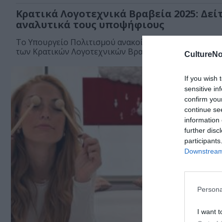
Κρατικά Λογοτεχνικά Βραβεία 2025: Δεί
αναλυτικά τους υποψήφιους
Το Υπουργείο Πολιτισμού ανακοίνωσε τις βραχείες λ
των Κρατικών Λογοτεχνικών Βραβείων 2025 (για τις...
CultureNo
If you wish 
sensitive in
confirm you
continue se
information 
further disc
participants
Downstream 
Persona
I want t