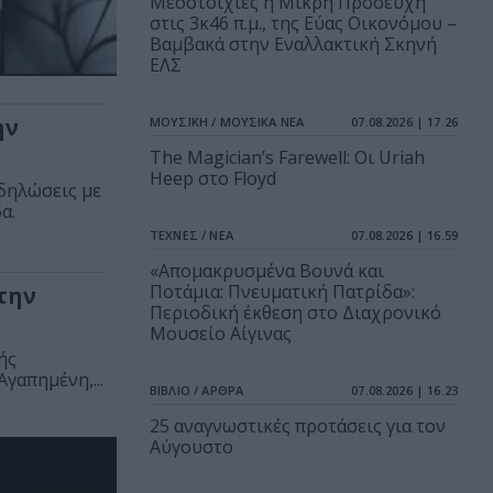
Μεσοτοιχίες ή Μικρή Προσευχή
στις 3κ46 π.μ., της Εύας Οικονόμου –
Βαμβακά στην Εναλλακτική Σκηνή
ΕΛΣ
ην
ΜΟΥΣΙΚΗ / ΜΟΥΣΙΚΑ ΝΕΑ
07.08.2026 | 17.26
The Magician’s Farewell: Οι Uriah
Heep στο Floyd
κδηλώσεις με
α.
ΤΕΧΝΕΣ / ΝΕΑ
07.08.2026 | 16.59
«Απομακρυσμένα Βουνά και
Ποτάμια: Πνευματική Πατρίδα»:
την
Περιοδική έκθεση στο Διαχρονικό
Μουσείο Αίγινας
ής
γαπημένη,...
ΒΙΒΛΙΟ / ΑΡΘΡΑ
07.08.2026 | 16.23
25 αναγνωστικές προτάσεις για τον
Αύγουστο