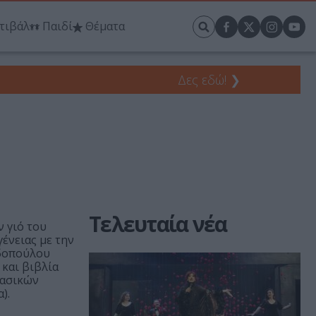
τιβάλ
Παιδί
Θέματα
Δες εδώ!
❯
Τελευταία νέα
 γιό του
ένειας με την
αδοπούλου
 και βιβλία
λασικών
).