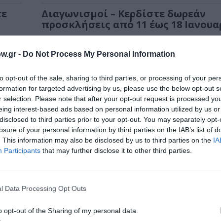
τε
Διαγωνισμοί – Κερδίστε δωρεάν
προσκλήσεις από 11 έως 18 Ιανουα
ίστες
Πάρτε μέρος στους διαγωνισμούς του CultureN
κερδίσετε προσκλήσεις για διάφορες εκδηλώσει
w.gr -
Do Not Process My Personal Information
to opt-out of the sale, sharing to third parties, or processing of your per
formation for targeted advertising by us, please use the below opt-out s
r selection. Please note that after your opt-out request is processed y
eing interest-based ads based on personal information utilized by us or
disclosed to third parties prior to your opt-out. You may separately opt-
losure of your personal information by third parties on the IAB’s list of
. This information may also be disclosed by us to third parties on the
IA
Participants
that may further disclose it to other third parties.
l Data Processing Opt Outs
o opt-out of the Sharing of my personal data.