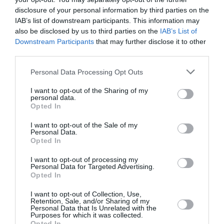
disclosure of your personal information by third parties on the
Νέοι Διαγωνισμοί
❯
IAB’s list of downstream participants. This information may
also be disclosed by us to third parties on the
IAB’s List of
Tags
Downstream Participants
that may further disclose it to other
third parties.
ΔΡΑΜΑΤΟΠΟΙΗΜΕΝΗ ΛΟΓΟΤΕΧΝΙΑ
Personal Data Processing Opt Outs
ΔΡΑΣΤΗΡΙΟΤΗΤΕΣ ΓΙΑ ΠΑΙΔΙΑ
ΕΚΔΟΣΕΙΣ ΠΑΠΑΔΟΠΟΥΛΟΣ
I want to opt-out of the Sharing of my
ΕΛΛΗΝΕΣ ΣΥΓΓΡΑΦΕΙΣ
ΕΛΛΗΝΙΚΟ ΕΡΓΟ
personal data.
Opted In
ΠΑΙΔΙΚΕΣ ΠΑΡΑΣΤΑΣΕΙΣ 2025 – 2026
I want to opt-out of the Sale of my
ΠΑΙΔΙΚΕΣ ΠΑΡΑΣΤΑΣΕΙΣ ΚΑΙ ΕΚΘΕΣΕΙΣ ΓΙΑ ΠΑΙΔΙΑ
Personal Data.
Opted In
ΠΑΙΔΙΚΟ ΒΙΒΛΙΟ
I want to opt-out of processing my
Personal Data for Targeted Advertising.
Newsletter
Opted In
Κάθε βδομάδα στο e-mail σας τα τελευταία νέα για
I want to opt-out of Collection, Use,
την Τέχνη και τον Πολιτισμό!
Retention, Sale, and/or Sharing of my
Personal Data that Is Unrelated with the
Purposes for which it was collected.
Opted In