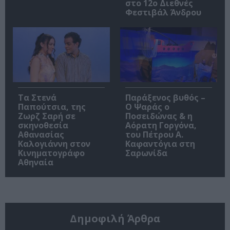
στο 12ο Διεθνές
Φεστιβάλ Άνδρου
Τα Στενά
Παράξενος βυθός –
Παπούτσια, της
Ο Ψαράς ο
Ζωρζ Σαρή σε
Ποσειδώνας & η
σκηνοθεσία
Αόρατη Γοργόνα,
Αθανασίας
του Πέτρου Α.
Καλογιάννη στον
Καφαντόγια στη
Κινηματογράφο
Σαρωνίδα
Αθηναία
Δημοφιλή Άρθρα