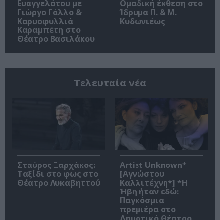
Ευαγγελάτου με
Ομαδική έκθεση στο
Γιώργο Γάλλο &
Ίδρυμα Π. & Μ.
Καρυοφυλλιά
Κυδωνιέως
Καραμπέτη στο
Θέατρο Βασιλάκου
Τελευταία νέα
Σταύρος Ξαρχάκος:
Artist Unknown*
Ταξίδι στο φως στο
[Αγνώστου
Θέατρο Λυκαβηττού
Καλλιτέχνη*] *Η
Ήβη ήταν εδώ:
Παγκόσμια
πρεμιέρα στο
Δημοτικό Θέατρο