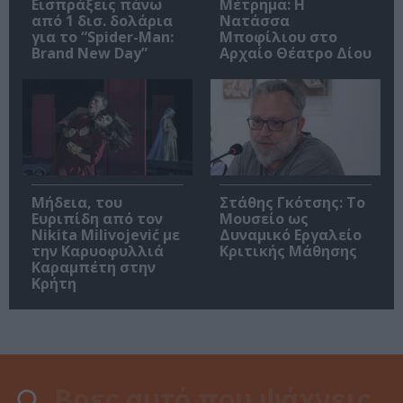
Εισπράξεις πάνω
Μέτρημα: Η
από 1 δισ. δολάρια
Νατάσσα
για το “Spider-Man:
Μποφίλιου στο
Brand New Day”
Αρχαίο Θέατρο Δίου
Μήδεια, του
Στάθης Γκότσης: Το
Ευριπίδη από τον
Μουσείο ως
Nikita Milivojević με
Δυναμικό Εργαλείο
την Καρυοφυλλιά
Κριτικής Μάθησης
Καραμπέτη στην
Κρήτη