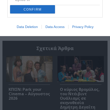
CONFIRM
Ακολουθήστε το Culturenow.gr
Data Deletion
Data Access
Privacy Policy
Σχετικά Άρθρα
ΚΠΙΣΝ: Park your
O κύριος Βρομύλος,
Cinema – Αύγουστος
του Ντέιβιντ
2026
Ουάλιαμς σε
σκηνοθεσία
Δημήτρη Δεγαΐτη