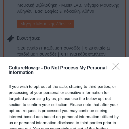
Μουσική Βιβλιοθήκη - MusiX LAB, Μέγαρο Μουσικής
Αθηνών, Βασ. Σοφίας & Κόκκαλη, Αθήνα
Μέγαρο Μουσικής Αθηνών
Eισιτήρια:
€ 20 ενιαίο (1 παιδί με 1 συνοδό) | € 28 ενιαίο (2
παιδιά με 1 συνοδό) | € 11 (για κάθε επιπλέον
συνοδό)
CultureNow.gr -
Do Not Process My Personal
Πληροφορίες / Κρατήσεις:
Information
mmb.org.gr
|
megaron.gr
If you wish to opt-out of the sale, sharing to third parties, or
processing of your personal or sensitive information for
Ακολουθήστε το Culturenow.gr στο
Google News
και
targeted advertising by us, please use the below opt-out
μάθετε πρώτοι όλες τις ειδήσεις
section to confirm your selection. Please note that after your
opt-out request is processed you may continue seeing
interest-based ads based on personal information utilized by
Δείτε όλα τα
τελευταία νέα
για την Τέχνη και τον
us or personal information disclosed to third parties prior to
Πολιτισμό στο
Culturenow.gr
your opt-out. You may separately opt-out of the further