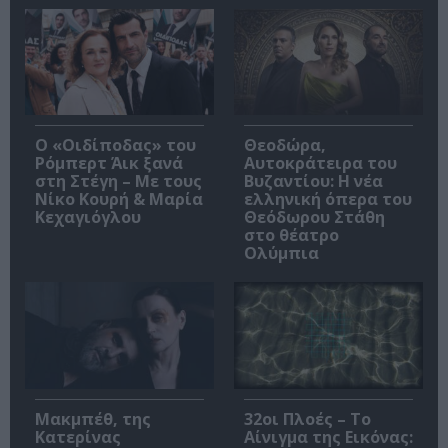
O «Οιδίποδας» του
Θεοδώρα,
Ρόμπερτ Άικ ξανά
Αυτοκράτειρα του
στη Στέγη – Με τους
Βυζαντίου: Η νέα
Νίκο Κουρή & Μαρία
ελληνική όπερα του
Κεχαγιόγλου
Θεόδωρου Στάθη
στο θέατρο
Ολύμπια
Μακμπέθ, της
32οι Πλοές – Το
Κατερίνας
Αίνιγμα της Εικόνας: