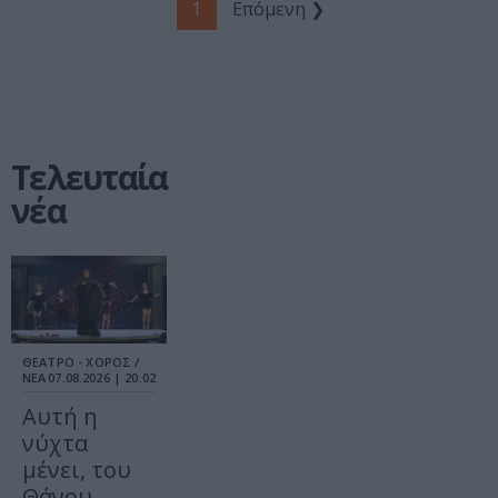
1
Επόμενη ❯
Τελευταία
νέα
ΘΕΑΤΡΟ - ΧΟΡΟΣ /
ΝΕΑ
07.08.2026 | 20.02
Αυτή η
νύχτα
μένει, του
Θάνου