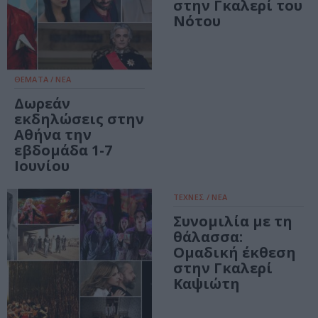
στην Γκαλερί του
Νότου
ΘΕΜΑΤΑ / ΝΕΑ
Δωρεάν
εκδηλώσεις στην
Αθήνα την
εβδομάδα 1-7
Ιουνίου
ΤΕΧΝΕΣ / ΝΕΑ
Συνομιλία με τη
θάλασσα:
Ομαδική έκθεση
στην Γκαλερί
Καψιώτη