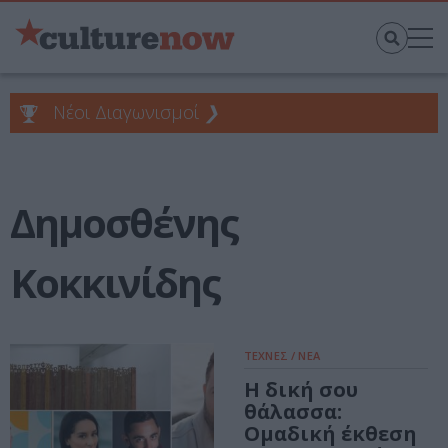
Νέοι Διαγωνισμοί
❯
Δημοσθένης
Κοκκινίδης
ΤΕΧΝΕΣ / ΝΕΑ
Η δική σου
θάλασσα:
Ομαδική έκθεση