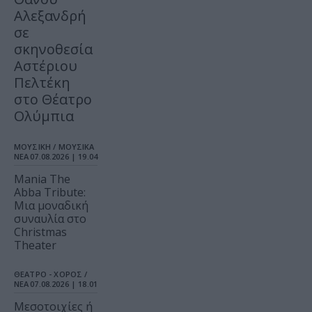
Αλεξανδρή
σε
σκηνοθεσία
Αστέριου
Πελτέκη
στο Θέατρο
Ολύμπια
ΜΟΥΣΙΚΗ / ΜΟΥΣΙΚΑ
ΝΕΑ
07.08.2026 | 19.04
Mania The
Abba Tribute:
Μια μοναδική
συναυλία στο
Christmas
Theater
ΘΕΑΤΡΟ - ΧΟΡΟΣ /
ΝΕΑ
07.08.2026 | 18.01
Μεσοτοιχίες ή