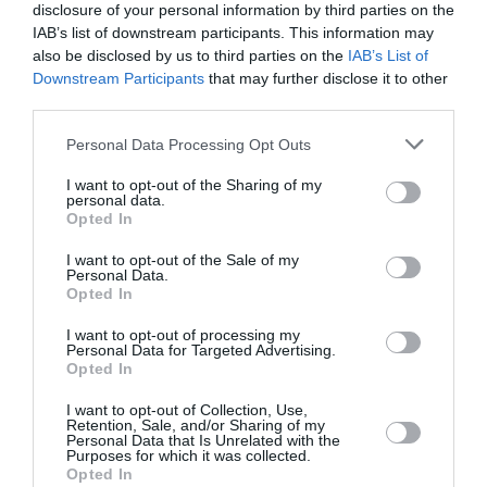
disclosure of your personal information by third parties on the
IAB’s list of downstream participants. This information may
also be disclosed by us to third parties on the
IAB’s List of
Downstream Participants
that may further disclose it to other
third parties.
Personal Data Processing Opt Outs
I want to opt-out of the Sharing of my
personal data.
Opted In
ΤΕΧΝΕΣ / ΝΕΑ
ΤΕΧΝΕΣ / ΝΕΑ
I want to opt-out of the Sale of my
Άνοιξε τις πύλες
The faces of
Personal Data.
Opted In
της η έκθεση
Summer:
«ΔΗΜΟΚΡΑΤΙΑ»
Ομαδική έκθεση
I want to opt-out of processing my
στην Εθνική
στην γκαλερί Art
Personal Data for Targeted Advertising.
Opted In
Πινακοθήκη –
Prisma
Μουσείο
I want to opt-out of Collection, Use,
Αλεξάνδρου
Retention, Sale, and/or Sharing of my
Personal Data that Is Unrelated with the
Σούτσου
Purposes for which it was collected.
Opted In