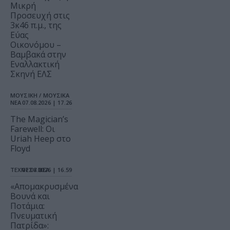
Μικρή
Προσευχή στις
3κ46 π.μ., της
Εύας
Οικονόμου –
Βαμβακά στην
Εναλλακτική
Σκηνή ΕΛΣ
ΜΟΥΣΙΚΗ / ΜΟΥΣΙΚΑ
ΝΕΑ
07.08.2026 | 17.26
The Magician’s
Farewell: Οι
Uriah Heep στο
Floyd
ΤΕΧΝΕΣ / ΝΕΑ
07.08.2026 | 16.59
«Απομακρυσμένα
Βουνά και
Ποτάμια:
Πνευματική
Πατρίδα»: