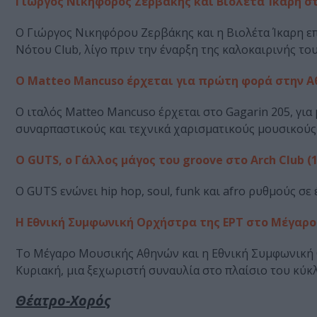
Γιώργος Νικηφόρος Ζερβάκης και Βιολέτα Ίκαρη στ
Ο Γιώργος Νικηφόρου Ζερβάκης και η Βιολέτα Ίκαρη επ
Νότου Club, λίγο πριν την έναρξη της καλοκαιρινής του
Ο Matteo Mancuso έρχεται για πρώτη φορά στην Αθή
Ο ιταλός Matteo Mancuso έρχεται στο Gagarin 205, για
συναρπαστικούς και τεχνικά χαρισματικούς μουσικούς τ
Ο GUTS, o Γάλλος μάγος του groove στο Arch Club (1
Ο GUTS ενώνει hip hop, soul, funk και afro ρυθμούς σε
Η Εθνική Συμφωνική Ορχήστρα της ΕΡΤ στο Μέγαρο
Το Μέγαρο Μουσικής Αθηνών και η Εθνική Συμφωνική 
Κυριακή, μια ξεχωριστή συναυλία στο πλαίσιο του κύκ
Θέατρο-Χορός