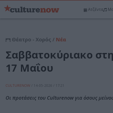
Ατζέντα
Μο
Θέατρο - Χορός /
Νέα
Σαββατοκύριακο στην
17 Μαΐου
CULTURENOW
/
14-05-2026
/ 17:21
Οι προτάσεις του Culturenow για όσους μείνο