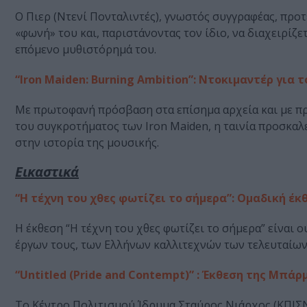
Ο Πιερ (Ντενί Πονταλιντές), γνωστός συγγραφέας, προτε
«φωνή» του και, παριστάνοντας τον ίδιο, να διαχειρίζε
επόμενο μυθιστόρημά του.
“Iron Maiden: Burning Ambition”: Ντοκιμαντέρ για 
Με πρωτοφανή πρόσβαση στα επίσημα αρχεία και με πρ
του συγκροτήματος των Iron Maiden, η ταινία προσκαλεί
στην ιστορία της μουσικής.
Εικαστικά
“Η τέχνη του χθες φωτίζει το σήμερα”: Ομαδική έκθ
Η έκθεση “Η τέχνη του χθες φωτίζει το σήμερα” είναι
έργων τους, των Ελλήνων καλλιτεχνών των τελευταίων
“Untitled (Pride and Contempt)” : Έκθεση της Μπάρ
Το Κέντρο Πολιτισμού Ίδρυμα Σταύρος Νιάρχος (ΚΠΙΣΝ