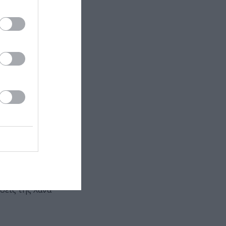
ου του
ματουργό. Μας
ου Γάλλου
: την
τερνταμ. Το
σεις της Χάνα