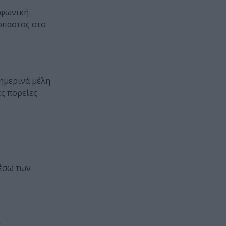
λεφωνική
ίσπαστος στο
ημερινά μέλη
ές πορείες
μέσω των
ς