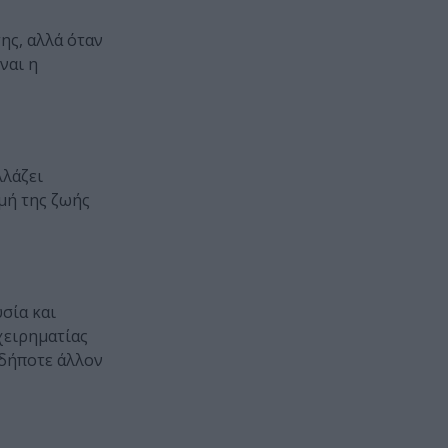
ης, αλλά όταν
ναι η
λλάζει
γμή της ζωής
σία και
χειρηματίας
οδήποτε άλλον