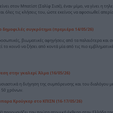
ίνει στον Μπατίστ (Σαλίφ Σισέ), έναν μίμο, να γίνει η τη
ται όλες τις κλήσεις του, ώστε εκείνος να αφοσιωθεί απερ
το δημοφιλές συγκρότημα (πρεμιέρα 14/05/26)
οσωπικές, βιωματικές αφηγήσεις από τα παλαιότερα και σ
 το κοινό να ζήσει από κοντά μία από τις πιο εμβληματικ
εση στην γκαλερί Άλμα (16/05/26)
 ουσιαστικά η διήγηση της συμπόρευσης και του διαλόγου 
 50 χρόνων.
μπαρα Κρούγκερ στο ΚΠΙΣΝ (16-17/05/26)
) παρουσιάζει την πρώτη ατομική έκθεση στην Ελλάδα τη