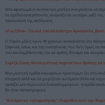
Μια αφοσιωμένη ανύπαντρη μητέρα ονειρεύεται να περάσ
τα σχέδια ανατρέπονται, αναγκάζεται να πάρει μαζί της
προσωπική της απόδραση.
«Για Σένα»: Ταινία του Αλεσάντρο Αροναντίο, βασι
Ο Πάολο μόλις έγινε 40 χρονών ανακαλύπτει ότι πάσχε
ξαφνικά, όπως και της οικογένειάς του. Άντι όμως να πα
του απολαμβάνοντάς την με αγάπη, δύναμη και κουράγι
Γκρίζα Ζώνη: Καταιγιστική περιπέτεια δράσης σε σ
Μια μυστική ομάδα κορυφαίων πρακτόρων ζει στη σκιά τ
επιρροή αλλά και να χειρίζεται αυτόματα όπλα και ισχ
αρπάζει μια περιουσία δισεκατομμυρίων, η ομάδα αναλ
θα ήταν καταστροφική.
“Αυτόματος τηλεφωνητής”: Κωμωδία από την Φαμπι