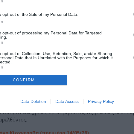
In
ις αναζητήσεις, προτείνει μια ελεύθερη διασκευή του έργ
o opt-out of the Sale of my Personal Data.
ς να υπηρετήσει κυρίως τον ποιητή και λιγότερο τον δρα
In
 πόσα θα θυσιάζαμε για τη δημόσια ευτυχία.
to opt-out of processing my Personal Data for Targeted
ing.
αγιέ του Δημοτικού Θεάτρου Πειραιά (16-17/05/26)
In
Luc Nancy, και ακολουθώντας τη ροή της εξομολόγησης τ
o opt-out of Collection, Use, Retention, Sale, and/or Sharing
ersonal Data that Is Unrelated with the Purposes for which it
ηση για την πιο προσωπική, την πιο ανθρώπινη ανταλλαγή
lected.
In
CONFIRM
ινία της Σόφι Χάιντ (πρεμιέρα 14/05/26)
Data Deletion
Data Access
Privacy Policy
 επισκέπτονται τον γκέι παππού τους, τον Τζίμπα, στο Άμσ
ύ του για έναν χρόνο, αμφισβητώντας τις γονεϊκές πεποιθή
αρελθόντος.
άνα Κίρχνεροβα (πρεμιέρα 14/05/26)