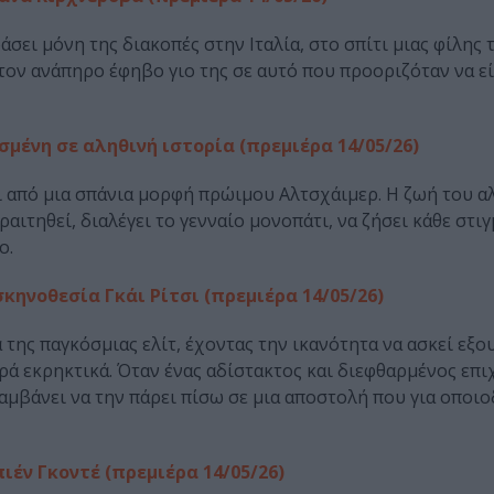
ει μόνη της διακοπές στην Ιταλία, στο σπίτι μιας φίλης τ
 τον ανάπηρο έφηβο γιο της σε αυτό που προοριζόταν να εί
σμένη σε αληθινή ιστορία (πρεμιέρα 14/05/26)
ι από μια σπάνια μορφή πρώιμου Αλτσχάιμερ. Η ζωή του α
ραιτηθεί, διαλέγει το γενναίο μονοπάτι, να ζήσει κάθε στι
ο.
κηνοθεσία Γκάι Ρίτσι (πρεμιέρα 14/05/26)
ης παγκόσμιας ελίτ, έχοντας την ικανότητα να ασκεί εξου
υρά εκρηκτικά. Όταν ένας αδίστακτος και διεφθαρμένος επι
αμβάνει να την πάρει πίσω σε μια αποστολή που για οποι
έν Γκοντέ (πρεμιέρα 14/05/26)