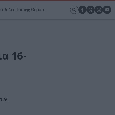
τιβάλ
Παιδί
Θέματα
α 16-
026.