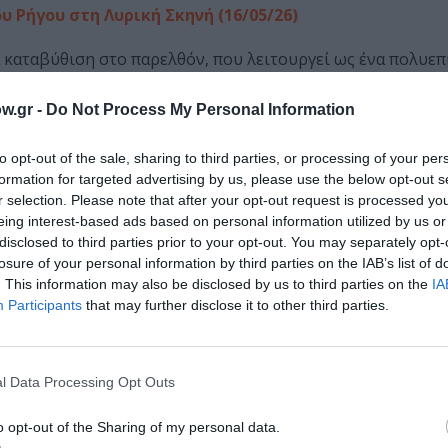
 Ρήγου στη Λυρική Σκηνή (16/05/26)
α καταβύθιση στο παρελθόν, που λειτουργεί ως ένα πολυε
πο καλλιτεχνικό mixtape, ο Κωνσταντίνος Ρήγος επανεξετ
ι εκτείνεται από τα πρώτα του βήματα έως τη διαμόρφωση μ
w.gr -
Do Not Process My Personal Information
to opt-out of the sale, sharing to third parties, or processing of your per
Σκηνή στο Κτήριο Τσίλερα (16-17/05/26)
formation for targeted advertising by us, please use the below opt-out s
r selection. Please note that after your opt-out request is processed y
 με τον Πρίαμο να γονατίζει μπροστά στον Αχιλλέα, ικετε
eing interest-based ads based on personal information utilized by us or
ται μια σύγχρονη αφήγηση, που θέτει στο επίκεντρο τη συ
disclosed to third parties prior to your opt-out. You may separately opt-
losure of your personal information by third parties on the IAB’s list of
ναγκαιότητα της μνήμης– αλλά και την κρίσιμη πράξη της 
. This information may also be disclosed by us to third parties on the
IA
Participants
that may further disclose it to other third parties.
ι σκηνοθεσία του Γιάννη Νταλιάνη, στο Θέατρο Πορεία
λας του Ντοστογιέφσκι «Ήμερη» με τον υπότιτλο «Η Ανατ
l Data Processing Opt Outs
o opt-out of the Sharing of my personal data.
οθεσία Μάνου Βαβαδάκη στο Θέατρο Οδού Κυκλάδων (1