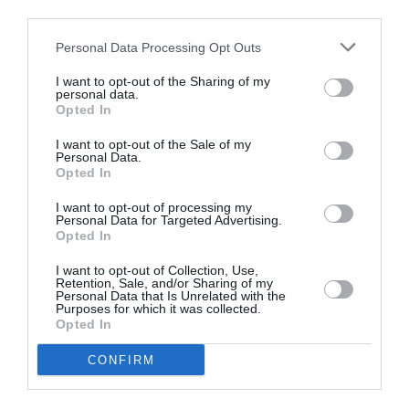
κλάψεις
third parties.
Personal Data Processing Opt Outs
ΘΕΑΤΡΟ - ΧΟΡΟΣ / ΝΕΑ
Ο Θεός της
I want to opt-out of the Sharing of my
personal data.
Σφαγής, της
Opted In
Γιασμίνα Ρεζά σε
σκηνοθεσία
I want to opt-out of the Sale of my
Personal Data.
Μάνου Βαβαδάκη
Opted In
στο θέατρο
Πορεία
I want to opt-out of processing my
Personal Data for Targeted Advertising.
Opted In
I want to opt-out of Collection, Use,
Retention, Sale, and/or Sharing of my
Personal Data that Is Unrelated with the
Purposes for which it was collected.
Opted In
CONFIRM