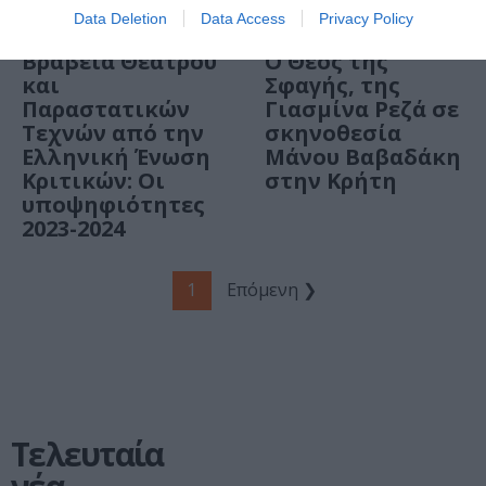
Data Deletion
Data Access
Privacy Policy
ΘΕΑΤΡΟ - ΧΟΡΟΣ / ΝΕΑ
ΘΕΑΤΡΟ - ΧΟΡΟΣ / ΝΕΑ
Βραβεία Θεάτρου
Ο Θεός της
και
Σφαγής, της
Παραστατικών
Γιασμίνα Ρεζά σε
Τεχνών από την
σκηνοθεσία
Ελληνική Ένωση
Μάνου Βαβαδάκη
Κριτικών: Οι
στην Κρήτη
υποψηφιότητες
2023-2024
1
Επόμενη ❯
Τελευταία