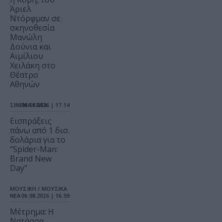
Άριελ
Ντόρφμαν σε
σκηνοθεσία
Μανώλη
Δούνια και
Αιμίλιου
Χειλάκη στο
Θέατρο
Αθηνών
ΣΙΝΕΜΑ / ΝΕΑ
06.08.2026 | 17.14
Εισπράξεις
πάνω από 1 δισ.
δολάρια για το
“Spider-Man:
Brand New
Day”
ΜΟΥΣΙΚΗ / ΜΟΥΣΙΚΑ
ΝΕΑ
06.08.2026 | 16.59
Μέτρημα: Η
Νατάσσα