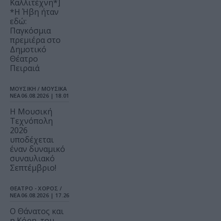
Καλλιτέχνη*]
*Η Ήβη ήταν
εδώ:
Παγκόσμια
πρεμιέρα στο
Δημοτικό
Θέατρο
Πειραιά
ΜΟΥΣΙΚΗ / ΜΟΥΣΙΚΑ
ΝΕΑ
06.08.2026 | 18.01
Η Μουσική
Τεχνόπολη
2026
υποδέχεται
έναν δυναμικό
συναυλιακό
Σεπτέμβριο!
ΘΕΑΤΡΟ - ΧΟΡΟΣ /
ΝΕΑ
06.08.2026 | 17.26
Ο Θάνατος και
η Κόρη, του