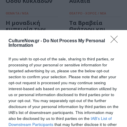
Οδού Κυκλάδων
Αυλαία
ΘΕΜΑΤΑ / ΝΕΑ
ΘΕΑΤΡΟ - ΧΟΡΟΣ / ΝΕΑ
Η μοναδική
Τα Βραβεία
εμπειρία των
Θεάτρου και
Χριστουγέννων
Παραστατικών
στο ΚΠΙΣΝ
Τεχνών από την
CultureNow.gr -
Do Not Process My Personal
Information
πλησιάζει!
Ελληνική Ένωση
Κριτικών:
Θεατρικές
If you wish to opt-out of the sale, sharing to third parties, or
processing of your personal or sensitive information for
Παραστάσεις
targeted advertising by us, please use the below opt-out
2023 – 2024
section to confirm your selection. Please note that after your
opt-out request is processed you may continue seeing
ΘΕΑΤΡΟ - ΧΟΡΟΣ /
interest-based ads based on personal information utilized by
ΣΥΝΕΝΤΕΥΞΕΙΣ
us or personal information disclosed to third parties prior to
Έφη Θεοδώρου:
your opt-out. You may separately opt-out of the further
«Ο Θεός της
disclosure of your personal information by third parties on the
Σφαγής» είναι
IAB’s list of downstream participants. This information may
έργο στο όποιο
also be disclosed by us to third parties on the
IAB’s List of
γελάς για να μην
Downstream Participants
that may further disclose it to other