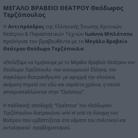
ΜΕΓΑΛΟ ΒΡΑΒΕΙΟ ΘΕΑΤΡΟΥ Θεόδωρος
Τερζόπουλος
Η
Αντιπρόεδρος
της Ελληνικής Ένωσης Κριτικών
Θεάτρου & Παραστατικών Τεχνών
Ιωάννα Μπλάτσου
προλόγισε τον βραβευθέντα με το
Μεγάλο Βραβείο
Θεάτρου Θεόδωρο Τερζόπουλο:
«Επιλέξαμε να τιμήσουμε με το Μεγάλο Βραβείο Θεάτρου τον
Θεόδωρο Τερζόπουλο -τον οικουμενικό Έλληνα, τον
παγκόσμιο θεατράνθρωπο- με αφορμή την πλούσια,
ακάματη πορεία του εδώ και σαράντα χρόνια, η οποία
αποκρυσταλλώνεται στην ‘’Ορέστεια’’.
Η παλλαϊκής αποδοχής ‘’Ορέστεια’’ του Θεόδωρου
Τερζόπουλου διατρανώνει urbi et orbi τη δύναμη του
θεάτρου που εμβαπτίζεται στα νάματα του πολιτικού και
οντολογικού προβληματισμού.