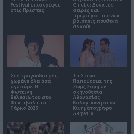
Festival επιστρέφει
Cinobo: Δυνατές
στις Πρέσπες
σειρές και
πρεμιέρες που δεν
βρίσκεις πουθενά
αλλού!
Στα τραγούδια μας
Τα Στενά
χωράνε όλα όσα
Παπούτσια, της
αγαπάμε: Η
Ζωρζ Σαρή σε
Φωτεινή
σκηνοθεσία
Βελεσιώτου στο
Αθανασίας
Φεστιβάλ στο
Καλογιάννη στον
Πάρκο 2026
Κινηματογράφο
Αθηναία