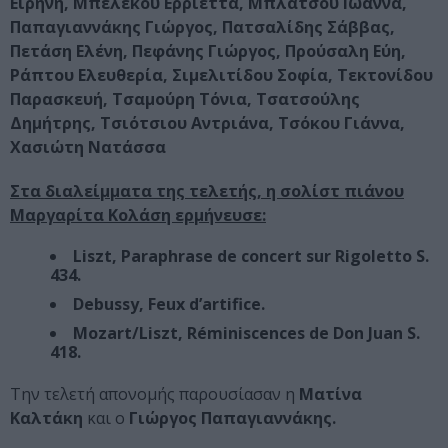
Ειρήνη, Μπελέκου Ερριέττα, Μπλάτσου Ιωάννα,
Παπαγιαννάκης Γιώργος, Πατσαλίδης Σάββας,
Πετάση Ελένη, Πεφάνης Γιώργος, Προύσαλη Εύη,
Ράπτου Ελευθερία, Σιμελιτίδου Σοφία, Τεκτονίδου
Παρασκευή, Τσαμούρη Τόνια, Τσατσούλης
Δημήτρης, Τσιότσιου Αντριάνα, Τσόκου Γιάννα,
Χασιώτη Νατάσσα
Στα διαλείμματα της τελετής, η σολίστ πιάνου
Μαργαρίτα Κολάση ερμήνευσε:
Liszt, Paraphrase de concert sur Rigoletto S.
434.
Debussy, Feux d’artifice.
Mozart/Liszt, Réminiscences de Don Juan S.
418.
Την τελετή απονομής παρουσίασαν η
Ματίνα
Καλτάκη
και ο
Γιώργος Παπαγιαννάκης.