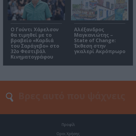
Ο Γούντι Χάρελσον
Αλέξανδρος
θα τιμηθεί με το
Μαγκανιώτης –
βραβείο «Καρδιά
State of Change:
του Σαράγεβο» στο
Έκθεση στην
32ο Φεστιβάλ
γκαλερί Ακρόπρωρο
Κινηματογράφου
Προφίλ
Οροι Χρήσης