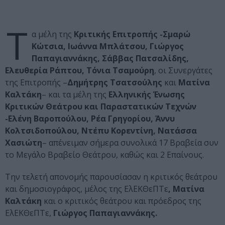
Τ
α μέλη της
Κριτικής Επιτροπής -Σμαρώ
Κώτσια, Ιωάννα Μπλάτσου, Γιώργος
Παπαγιαννάκης, Σάββας Πατσαλίδης,
Ελευθερία Ράπτου, Τόνια Τσαμούρη
, οι Συνεργάτες
της Επιτροπής –
Δημήτρης Τσατσούλης
και
Ματίνα
Καλτάκη
– και τα μέλη της
Ελληνικής Ένωσης
Κριτικών Θεάτρου και Παραστατικών Τεχνών
-Ελένη Βαροπούλου, Ρέα Γρηγορίου, Άννυ
Κολτσιδοπούλου, Ντέπυ Κορεντίνη, Νατάσσα
Χασιώτη
– απένειμαν σήμερα συνολικά 17 Βραβεία συν
το Μεγάλο Βραβείο Θεάτρου, καθώς και 2 Επαίνους.
Την τελετή απονομής παρουσίασαν η κριτικός θεάτρου
και δημοσιογράφος, μέλος της ΕλΕΚΘεΠΤε
, Ματίνα
Καλτάκη
και ο κριτικός θεάτρου και πρόεδρος της
ΕλΕΚΘεΠΤε,
Γιώργος Παπαγιαννάκης.