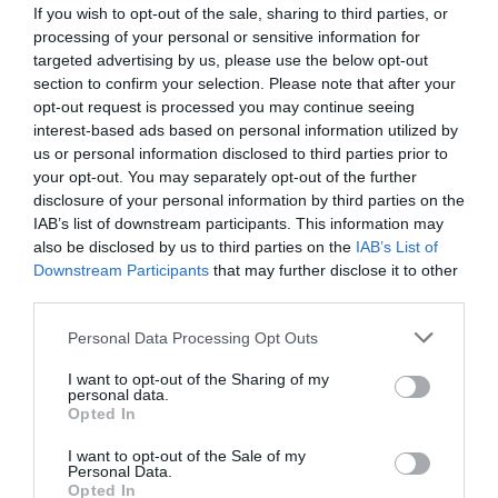
If you wish to opt-out of the sale, sharing to third parties, or
processing of your personal or sensitive information for
Μπορεί το θέατρο να λειτουργήσει ως ένα εργαστήρι
targeted advertising by us, please use the below opt-out
συνύπαρξης μιας πολλαπλότητας διαφορετικοτήτων;
section to confirm your selection. Please note that after your
opt-out request is processed you may continue seeing
Μπορεί να γεφυρώσει τις γλώσσες, τις σχολές, τις
interest-based ads based on personal information utilized by
εθνικές παραδόσεις, τις εποχές, τις τάσεις, χωρίς να
us or personal information disclosed to third parties prior to
λάβει υπόψιν το σύγχρονο τραύμα;
your opt-out. You may separately opt-out of the further
disclosure of your personal information by third parties on the
Ερωτήματα που συνήθως δεν απαντώνται γιατί τελικά
IAB’s list of downstream participants. This information may
το θέατρο υπάρχει και μακροημερεύει λόγω των
also be disclosed by us to third parties on the
IAB’s List of
αναπάντητων ερωτημάτων.
Downstream Participants
that may further disclose it to other
third parties.
Το τραύμα αιμορραγεί και μας καλεί να
Personal Data Processing Opt Outs
ανακατασκευάσουμε τον Μύθο. Όπως λέει ο Χάινερ
Μύλλερ, «ο μύθος είναι ένα σώρευμα, μια μηχανή, στην
I want to opt-out of the Sharing of my
personal data.
οποία μπορούν διαρκώς να προσαρτώνται κι άλλες
Opted In
μηχανές και μεταφέρει την ενέργεια ώσπου η
αυξανόμενη ταχύτητα να ανατινάξει τον κύκλο του
I want to opt-out of the Sale of my
Personal Data.
πολιτισμού», θα πρόσθετα τον κύκλο της
Opted In