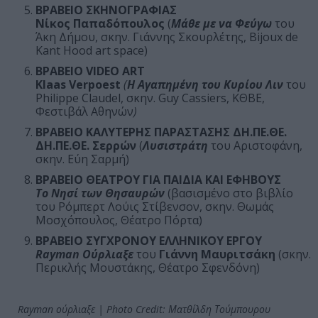
ΒΡΑΒΕΙΟ ΣΚΗΝΟΓΡΑΦΙΑΣ
Νίκος Παπαδόπουλος
(
Μάθε με να Φεύγω
του
Άκη Δήμου, σκην. Γιάννης Σκουρλέτης, Bijoux de
Kant Hood art space)
ΒΡΑΒΕΙΟ VIDEO ART
Klaas Verpoest
(
Η Αγαπημένη του Κυρίου Λιν
του
Philippe Claudel, σκην. Guy Cassiers, ΚΘΒΕ,
Φεστιβάλ Αθηνών
)
ΒΡΑΒΕΙΟ ΚΑΛΥΤΕΡΗΣ ΠΑΡΑΣΤΑΣΗΣ ΔΗ.ΠΕ.ΘΕ.
ΔΗ.ΠΕ.ΘΕ. Σερρών
(
Λυσιστράτη
του Αριστοφάνη,
σκην. Εύη Σαρμή)
ΒΡΑΒΕΙΟ ΘΕΑΤΡΟΥ ΓΙΑ ΠΑΙΔΙΑ ΚΑΙ ΕΦΗΒΟΥΣ
Το Νησί των Θησαυρών
(βασισμένο στο βιβλίο
του Ρόμπερτ Λούις Στίβενσον, σκην. Θωμάς
Μοσχόπουλος, Θέατρο Πόρτα)
ΒΡΑΒΕΙΟ ΣΥΓΧΡΟΝΟΥ ΕΛΛΗΝΙΚΟΥ ΕΡΓΟΥ
Rayman Ούρλιαξε
του
Γιάννη Μαυριτσάκη
(σκην.
Περικλής Μουστάκης, Θέατρο Σφενδόνη)
Rayman ούρλιαξε | Photo Credit: Ματθίλδη Τούμπουρου