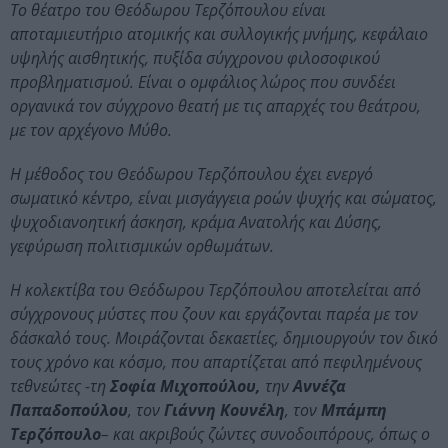
Το θέατρο του Θεόδωρου Τερζόπουλου είναι
αποταμιευτήριο ατομικής και συλλογικής μνήμης, κεφάλαιο
υψηλής αισθητικής, πυξίδα σύγχρονου φιλοσοφικού
προβληματισμού. Είναι ο ομφάλιος λώρος που συνδέει
οργανικά τον σύγχρονο θεατή με τις απαρχές του θεάτρου,
με τον αρχέγονο Μύθο.
Η μέθοδος του Θεόδωρου Τερζόπουλου έχει ενεργό
σωματικό κέντρο, είναι μισγάγγεια ροών ψυχής και σώματος,
ψυχοδιανοητική άσκηση, κράμα Ανατολής και Δύσης,
γεφύρωση πολιτισμικών ορθωμάτων.
Η κολεκτίβα του Θεόδωρου Τερζόπουλου αποτελείται από
σύγχρονους μύστες που ζουν και εργάζονται παρέα με τον
δάσκαλό τους. Μοιράζονται δεκαετίες, δημιουργούν τον δικό
τους χρόνο και κόσμο, που απαρτίζεται από πεφιλημένους
τεθνεώτες -τη
Σοφία Μιχοπούλου,
την
Αννέζα
Παπαδοπούλου
, τον
Γιάννη Κουνέλη
, τον
Μπάμπη
Τερζόπουλο
– και ακριβούς ζώντες συνοδοιπόρους, όπως ο