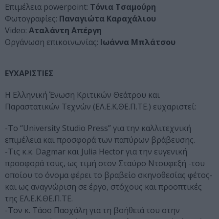
Επιμέλεια powerpoint:
Τόνια Τσαμούρη
Φωτογραφίες:
Παναγιώτα Καραχάλιου
Video:
Αταλάντη Απέργη
Οργάνωση επικοινωνίας:
Ιωάννα Μπλάτσου
ΕΥΧΑΡΙΣΤΙΕΣ
Η Ελληνική Ένωση Κριτικών Θεάτρου και
Παραστατικών Τεχνών (ΕΛ.Ε.Κ.ΘΕ.Π.ΤΕ.) ευχαριστεί:
-Tο “University Studio Press” για την καλλιτεχνική
επιμέλεια και προσφορά των παπύρων βράβευσης.
-Τις κ.κ. Dagmar και Julia Hector για την ευγενική
προσφορά τους, ως τιμή στον Σταύρο Ντουφεξή -του
οποίου το όνομα φέρει το βραβείο σκηνοθεσίας φέτος-
και ως αναγνώριση σε έργο, στόχους και προοπτικές
της ΕΛ.Ε.Κ.ΘΕ.Π.ΤΕ.
-Tον κ. Τάσο Πασχάλη για τη βοήθειά του στην