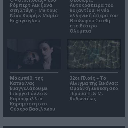
Ρόμπερτ Άικ ξανά
Αυτοκράτειρα του
στη Στέγη – Με τους
Βυζαντίου: Η νέα
Νίκο Κουρή & Μαρία
ελληνική όπερα του
Κεχαγιόγλου
Θεόδωρου Στάθη
στο θέατρο
Ολύμπια
Μακμπέθ, της
32οι Πλοές – Το
Κατερίνας
Αίνιγμα της Εικόνας:
Ευαγγελάτου με
Ομαδική έκθεση στο
Γιώργο Γάλλο &
Ίδρυμα Π. & Μ.
Καρυοφυλλιά
Κυδωνιέως
Καραμπέτη στο
Θέατρο Βασιλάκου