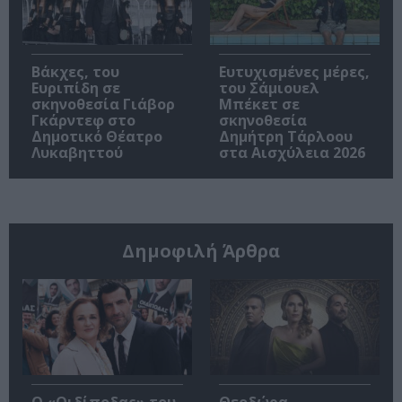
Βάκχες, του
Ευτυχισμένες μέρες,
Ευριπίδη σε
του Σάμιουελ
σκηνοθεσία Γιάβορ
Μπέκετ σε
Γκάρντεφ στο
σκηνοθεσία
Δημοτικό Θέατρο
Δημήτρη Τάρλοου
Λυκαβηττού
στα Αισχύλεια 2026
Δημοφιλή Άρθρα
O «Οιδίποδας» του
Θεοδώρα,