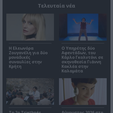
Τελευταία νέα
Η Ελεωνόρα
Ο Υπηρέτης δύο
Ζουγανέλη για δύο
Αφεντάδων, του
μοναδικές
Κάρλο Γκολντόνι σε
συναυλίες στην
σκηνοθεσία Γιάννη
Κρήτη
Κακλέα στην
Καλαμάτα
Το 2ο Triethnés
Αύγουστος 2026 στο