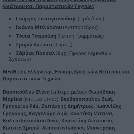
Θεάτρου και Παραστατικών Τεχνών:
Γιώργος Παπαγιαννάκης
(Πρόεδρος)
Ιωάννα Μπλάτσου
(Αντιπρόεδρος)
Τόνια Τσαμούρη
(Γενική Γραμματέας)
Σμαρώ Κώτσια
(Ταμίας)
Σάββας Πατσαλίδης
(Έφορος Δημοσίων
Σχέσεων)
ΜΕΛΗ της Ελληνικής Ένωσης Κριτικών Θεάτρου και
Παραστατικών Τεχνών:
Βαροπούλου Ελένη
(επίτιμο μέλος),
Θωμαδάκη
Μαρίκα
(επίτιμο μέλος),
Βερβεροπούλου Ζωή,
Γρηγορίου Ρέα, Ζαπάντης Δημήτριος, Ιωαννίδης
Γρηγόρης, Καγγελάρη Δηώ, Καλτάκη Ματίνα,
Κολτσιδοπούλου Άννυ, Κορεντίνη Δέσποινα,
Κώτσια Σμαρώ, Λιούτσια Ιωάννα, Μουντράκη