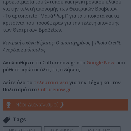
προετοιμασία του έντυπου και ηλεκτρονικού υλικού
για την τελετή απονομής των Θεατρικών Βραβείων.
-Το αρτοποιείο “Μαμά Ψωμί” για τα μπισκότα και τα
κριτσίνια που προσέφεραν για την τελετή απονομής
των Θεατρικών Βραβείων.
Κεντρική εικόνα θέματος: Ο αποτυχημένος | Photo Credit:
Ανδρέας Σιμόπουλος
Ακολουθήστε το Culturenow.gr στο
Google News
και
μάθετε πρώτοι όλες τις ειδήσεις
Δείτε όλα τα
τελευταία νέα
για την Τέχνη και τον
Πολιτισμό στο
Culturenow.gr
Νέοι Διαγωνισμοί
❯
Tags
BIJOUX DE KANT
ΑΚΗΣ ΔΗΜΟΥ
ΑΝΤΟΝ ΤΣΕΧΩΦ