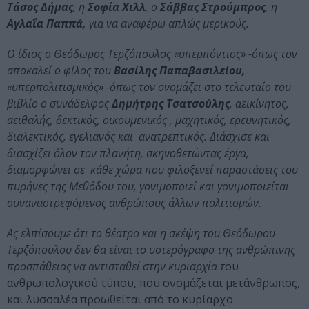
Τάσος Δήμας
, η
Σοφία Χιλλ
, ο
Σάββας Στρούμπρος
, η
Αγλαΐα Παππά,
για να αναφέρω απλώς μερικούς.
Ο ίδιος ο Θεόδωρος Τερζόπουλος «υπερπόντιος» -όπως τον
αποκαλεί ο φίλος του
Βασίλης Παπαβασιλείου,
«υπερπολιτισμικός» -όπως τον ονομάζει στο τελευταίο του
βιβλίο ο συνάδελφος
Δημήτρης Τσατσούλης
, αεικίνητος,
αειθαλής, δεκτικός, οικουμενικός , μαχητικός, ερευνητικός,
διαλεκτικός, εγελιανός και ανατρεπτικός. Διάσχισε και
διασχίζει όλον τον πλανήτη, σκηνοθετώντας έργα,
διαμορφώνει σε κάθε χώρα που φιλοξενεί παραστάσεις του
πυρήνες της Μεθόδου του, γονιμοποιεί και γονιμοποιείται
συναναστρεφόμενος ανθρώπους άλλων πολιτισμών.
Ας ελπίσουμε ότι το θέατρο και η σκέψη του Θεόδωρου
Τερζόπουλου δεν θα είναι το υστερόγραφο της ανθρώπινης
προσπάθειας να αντισταθεί στην κυριαρχία τ
ου
ανθρωπολογικού τύπου, που ονομάζεται μετάνθρωπος,
και λυσσαλέα προωθείται από το κυρίαρχο