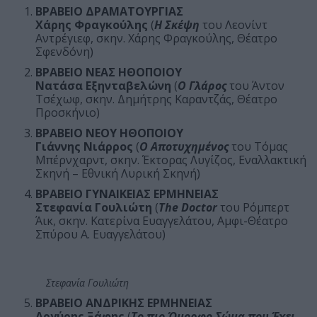
ΒΡΑΒΕΙΟ ΔΡΑΜΑΤΟΥΡΓΙΑΣ
Χάρης Φραγκούλης
(
Η Σκέψη
του Λεονίντ
Αντρέγιεφ, σκην. Χάρης Φραγκούλης, Θέατρο
Σφενδόνη)
ΒΡΑΒΕΙΟ ΝΕΑΣ ΗΘΟΠΟΙΟΥ
Νατάσα Εξηνταβελώνη
(
Ο Γλάρος
του Άντον
Τσέχωφ, σκην. Δημήτρης Καραντζάς, Θέατρο
Προσκήνιο)
ΒΡΑΒΕΙΟ ΝΕΟΥ ΗΘΟΠΟΙΟΥ
Γιάννης Νιάρρος
(
Ο Αποτυχημένος
του Τόμας
Μπέρνχαρντ, σκην. Έκτορας Λυγίζος, Εναλλακτική
Σκηνή – Εθνική Λυρική Σκηνή)
ΒΡΑΒΕΙΟ ΓΥΝΑΙΚΕΙΑΣ ΕΡΜΗΝΕΙΑΣ
Στεφανία Γουλιώτη
(
The Doctor
του Ρόμπερτ
Άικ, σκην. Κατερίνα Ευαγγελάτου, Αμφι-Θέατρο
Σπύρου Α. Ευαγγελάτου)
Στεφανία Γουλιώτη
ΒΡΑΒΕΙΟ ΑΝΔΡΙΚΗΣ ΕΡΜΗΝΕΙΑΣ
Αργύρης Ξάφης
(
Το πιο Όμορφο Σώμα που Έχει