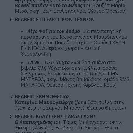
Βρεθεί ποτέ σε Αυτό το Μέρος
του Ζουζέπ Μαρία
Μιρό, σκην. Ζωή Ξανθοπούλου, Θέατρο Θησείον)
ΒΡΑΒΕΙΟ ΕΠΙΤΕΛΕΣΤΙΚΩΝ ΤΕΧΝΩΝ
Λίγο Φαΐ για τον Δρόμο
μια περιπατητική
περφόρμανς του Κωνσταντίνου Μαυρόπουλου,
σκην. Χρήστος Παπαδημητρίου, Ομάδα ΓΚΡΑΝ
ΓΚΙΝΙΟΛ, Διάφοροι χώροι – Δυτική
Θεσσαλονίκη
ΤΑΝΚ – Όλη Νύχτα Εδώ
βασισμένο στο
βιβλίο
Όλη Νύχτα Εδώ
σε επιμέλεια Ιάσονα
Χανδρινού, δραματουργία της ομάδας RMS
MATAROA, σκην. Μάνος Βαβαδάκης, ομάδα RMS
MATAROA, Θέατρο Τέχνης Καρόλου Κουν)
ΒΡΑΒΕΙΟ ΣΚΗΝΟΘΕΣΙΑΣ
Κατερίνα Μαυρογεώργη
(
Jane
βασισμένο στην
Τζέην Έυρ
της Σαρλότ Μπροντέ, Θέατρο Θησείον)
ΒΡΑΒΕΙΟ ΚΑΛΥΤΕΡΗΣ ΠΑΡΑΣΤΑΣΗΣ
Ο Αποτυχημένος
του Τόμας Μπέρνχαρντ, σκην.
Έκτορας Λυγίζος, Εναλλακτική Σκηνή – Εθνική