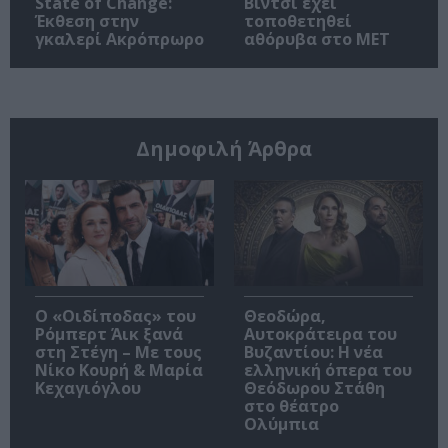
State of Change:
Βίντσι έχει
Έκθεση στην
τοποθετηθεί
γκαλερί Ακρόπρωρο
αθόρυβα στο MET
Δημοφιλή Άρθρα
O «Οιδίποδας» του
Θεοδώρα,
Ρόμπερτ Άικ ξανά
Αυτοκράτειρα του
στη Στέγη – Με τους
Βυζαντίου: Η νέα
Νίκο Κουρή & Μαρία
ελληνική όπερα του
Κεχαγιόγλου
Θεόδωρου Στάθη
στο θέατρο
Ολύμπια