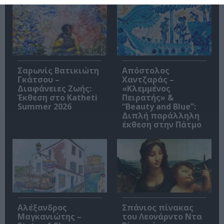
Σαρωνίς Βατικιώτη
Απόστολος
Γκάτσου –
Χαντζαράς –
Διαφάνειες Ζωής:
«Κλεμμένος
Έκθεση στο Katheti
Πειρατής» &
Summer 2026
“Beauty and Blue”:
Διπλή παράλληλη
έκθεση στην Πάτμο
Αλέξανδρος
Σπάνιος πίνακας
Μαγκανιώτης –
του Λεονάρντο Ντα