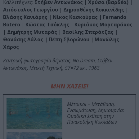
Καλλιτέχνες:
Στήβεν Αντωνάκος | Χρύσα (Βαρδέα) |
Απόστολος Γεωργίου | Δημοσθένης Κοκκινίδης |
Βλάσης Κανιάρης | Νίκος Κασκούρας | Fernando
Botero | Κώστας Τσόκλης | Κυριάκος Μορταράκος
| Δημήτρης Μυταράς | Βασίλης Σπεράτζας |
Θανάσης Λάλας | Πέπη Σβορώνου | Μανώλης
Χάρος
Κεντρική φωτογραφία θέματος: No Dream, Στήβεν
Αντωνάκος, Μεικτή Τεχνική, 57×72 εκ., 1963
ΜΗΝ ΧΑΣΕΙΣ!
Μέτοικοι – Μετάβαση,
Ενσωμάτωση, Δημιουργία:
Ομαδική έκθεση στην
Πινακοθήκη Κυκλάδων