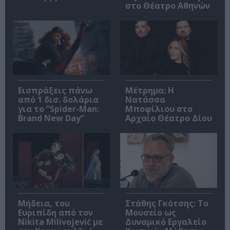
στο Θέατρο Αθηνών
Εισπράξεις πάνω
Μέτρημα: Η
από 1 δισ. δολάρια
Νατάσσα
για το “Spider-Man:
Μποφίλιου στο
Brand New Day”
Αρχαίο Θέατρο Δίου
Μήδεια, του
Στάθης Γκότσης: Το
Ευριπίδη από τον
Μουσείο ως
Nikita Milivojević με
Δυναμικό Εργαλείο