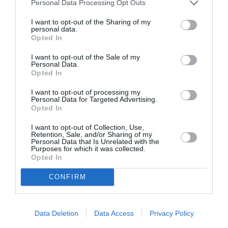
ΕΙΚΑΣΤΙΚΕΣ ΕΚΘΕΣΕΙΣ
ΚΥΡΙΑΚΟΣ ΜΟΡΤΑΡΑΚΟΣ
Personal Data Processing Opt Outs
ΚΩΣΤΑΣ ΤΣΟΚΛΗΣ
ΜΑΝΩΛΗΣ ΧΑΡΟΣ
I want to opt-out of the Sharing of my
personal data.
ΟΜΑΔΙΚΕΣ ΕΚΘΕΣΕΙΣ
Opted In
I want to opt-out of the Sale of my
Newsletter
Personal Data.
Opted In
Κάθε βδομάδα στο e-mail σας τα τελευταία νέα για
την Τέχνη και τον Πολιτισμό!
I want to opt-out of processing my
Personal Data for Targeted Advertising.
Opted In
I want to opt-out of Collection, Use,
Retention, Sale, and/or Sharing of my
Personal Data that Is Unrelated with the
Purposes for which it was collected.
Ακολουθήστε το Culturenow.gr
Opted In
CONFIRM
Σχετικά Άρθρα
Data Deletion
Data Access
Privacy Policy