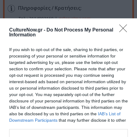
Πληροφορίες / Κρατήσεις:
Τηλ.: 2114003160 |
galleryalma.com
CultureNow.gr -
Do Not Process My Personal
Information
Ακολουθήστε το Culturenow.gr στο
Google News
και
μάθετε πρώτοι όλες τις ειδήσεις
If you wish to opt-out of the sale, sharing to third parties, or
processing of your personal or sensitive information for
Δείτε όλα τα
τελευταία νέα
για την Τέχνη και τον
targeted advertising by us, please use the below opt-out
Πολιτισμό στο
Culturenow.gr
section to confirm your selection. Please note that after your
opt-out request is processed you may continue seeing
Νέοι Διαγωνισμοί
❯
interest-based ads based on personal information utilized by
us or personal information disclosed to third parties prior to
Tags
your opt-out. You may separately opt-out of the further
disclosure of your personal information by third parties on the
ΑΠΟΣΤΟΛΟΣ ΓΕΩΡΓΙΟΥ
ΒΛΑΣΗΣ ΚΑΝΙΑΡΗΣ
IAB’s list of downstream participants. This information may
also be disclosed by us to third parties on the
IAB’s List of
ΓΚΑΛΕΡΙ ΤΕΧΝΗΣ - ΑΙΘΟΥΣΕΣ ΤΕΧΝΗΣ
ΔΗΜΗΤΡΗΣ ΜΥΤΑΡΑΣ
Downstream Participants
that may further disclose it to other
third parties.
ΔΗΜΟΣΘΕΝΗΣ ΚΟΚΚΙΝΙΔΗΣ
ΔΩΡΕΑΝ ΕΚΔΗΛΩΣΕΙΣ