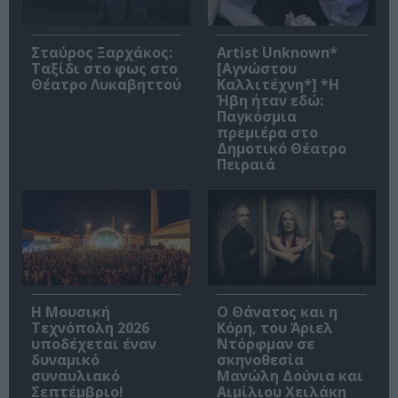
Σταύρος Ξαρχάκος:
Artist Unknown*
Ταξίδι στο φως στο
[Αγνώστου
Θέατρο Λυκαβηττού
Καλλιτέχνη*] *Η
Ήβη ήταν εδώ:
Παγκόσμια
πρεμιέρα στο
Δημοτικό Θέατρο
Πειραιά
Η Μουσική
Ο Θάνατος και η
Τεχνόπολη 2026
Κόρη, του Άριελ
υποδέχεται έναν
Ντόρφμαν σε
δυναμικό
σκηνοθεσία
συναυλιακό
Μανώλη Δούνια και
Σεπτέμβριο!
Αιμίλιου Χειλάκη