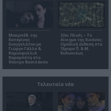
Μακμπέθ, της
32οι Πλοές – Το
Κατερίνας
Αίνιγμα της Εικόνας:
Ευαγγελάτου με
Ομαδική έκθεση στο
Γιώργο Γάλλο &
Ίδρυμα Π. & Μ.
Καρυοφυλλιά
Κυδωνιέως
Καραμπέτη στο
Θέατρο Βασιλάκου
Τελευταία νέα