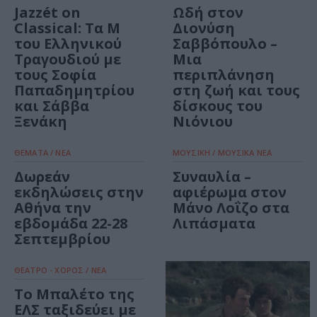
Jazzét on
Ωδή στον
Classical: Τα Μ
Διονύση
του Ελληνικού
Σαββόπουλο –
Τραγουδιού με
Μια
τους Σοφία
περιπλάνηση
Παπαδημητρίου
στη ζωή και τους
και Σάββα
δίσκους του
Ξενάκη
Νιόνιου
ΘΕΜΑΤΑ / ΝΕΑ
ΜΟΥΣΙΚΗ / ΜΟΥΣΙΚΑ ΝΕΑ
Δωρεάν
Συναυλία –
εκδηλώσεις στην
αφιέρωμα στον
Αθήνα την
Μάνο Λοΐζο στα
εβδομάδα 22-28
Λιπάσματα
Σεπτεμβρίου
ΘΕΑΤΡΟ - ΧΟΡΟΣ / ΝΕΑ
Το Μπαλέτο της
ΕΛΣ ταξιδεύει με