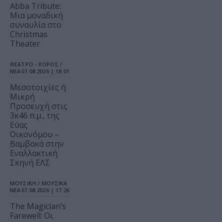
Abba Tribute:
Μια μοναδική
συναυλία στο
Christmas
Theater
ΘΕΑΤΡΟ - ΧΟΡΟΣ /
ΝΕΑ
07.08.2026 | 18.01
Μεσοτοιχίες ή
Μικρή
Προσευχή στις
3κ46 π.μ., της
Εύας
Οικονόμου –
Βαμβακά στην
Εναλλακτική
Σκηνή ΕΛΣ
ΜΟΥΣΙΚΗ / ΜΟΥΣΙΚΑ
ΝΕΑ
07.08.2026 | 17.26
The Magician’s
Farewell: Οι