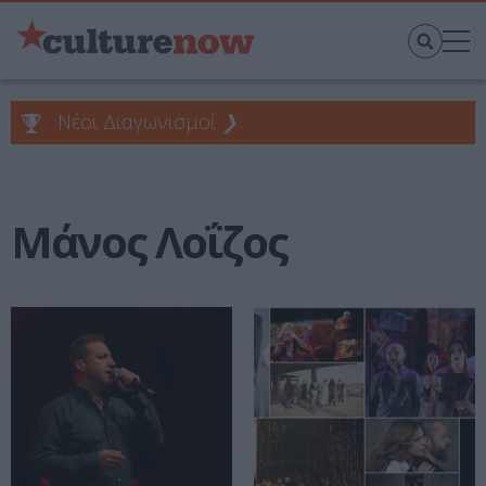
Νέοι Διαγωνισμοί
❯
Μάνος Λοΐζος