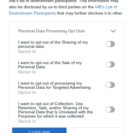
IAB’s list of downstream participants. This information may
ΦΕΣΤΙΒΑΛ / ΝΕΑ
ΘΕΑΤΡΟ - ΧΟΡΟΣ / ΝΕΑ
also be disclosed by us to third parties on the
IAB’s List of
Η Μνήμη υφαίνει
Η χρυσή εποχή:
Downstream Participants
that may further disclose it to other
το Μέλλον: Η 10η
Μια δημιουργία
third parties.
έκδοση του
του
φεστιβάλ Beyond
Κωνσταντίνου
Personal Data Processing Opt Outs
Borders είναι
Ρήγου στην
I want to opt-out of the Sharing of my
αφιερωμένη στο
Εθνική Λυρική
personal data.
ελληνικό
Σκηνή
Opted In
ντοκιμαντέρ
I want to opt-out of the Sale of my
Personal Data.
ΜΟΥΣΙΚΗ / ΜΟΥΣΙΚΑ ΝΕΑ
Opted In
Ο Μπάμπης
I want to opt-out of processing my
Βελισσάριος
Personal Data for Targeted Advertising.
επιστρέφει στο
Opted In
Μπαράκι της
I want to opt-out of Collection, Use,
Διδότου
Retention, Sale, and/or Sharing of my
Personal Data that Is Unrelated with the
Purposes for which it was collected.
Opted In
ΦΕΣΤΙΒΑΛ / ΝΕΑ
CONFIRM