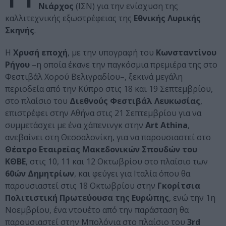
Νιάρχος
(ΙΣΝ) για την ενίσχυση της
καλλιτεχνικής εξωστρέφειας της
Εθνικής Λυρικής
Σκηνής
.
H
Χρυσή εποχή
, με την υπογραφή του
Κωνσταντίνου
Ρήγου
–η οποία έκανε την παγκόσμια πρεμιέρα της στο
Φεστιβάλ Χορού Βελιγραδίου–, ξεκινά μεγάλη
περιοδεία από την Κύπρο στις 18 και 19 Σεπτεμβρίου,
στο πλαίσιο του
Διεθνούς Φεστιβάλ Λευκωσίας
,
επιστρέφει στην Αθήνα στις 21 Σεπτεμβρίου για να
συμμετάσχει με ένα χάπενινγκ στην
Art Athina
,
ανεβαίνει στη Θεσσαλονίκη, για να παρουσιαστεί στο
Θέατρο Εταιρείας Μακεδονικών Σπουδών του
ΚΘΒΕ
, στις 10, 11 και 12 Οκτωβρίου στο πλαίσιο των
60ών Δημητρίων
, και φεύγει για Ιταλία όπου θα
παρουσιαστεί στις 18 Οκτωβρίου στην
Γκορίτσια
Πολιτιστική Πρωτεύουσα της Ευρώπης
, ενώ την 1η
Νοεμβρίου, ένα ντουέτο από την παράσταση θα
παρουσιαστεί στην Μπολόνια στο πλαίσιο του
3rd