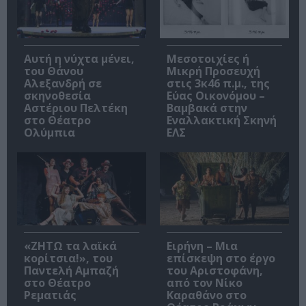
Αυτή η νύχτα μένει,
Μεσοτοιχίες ή
του Θάνου
Μικρή Προσευχή
Αλεξανδρή σε
στις 3κ46 π.μ., της
σκηνοθεσία
Εύας Οικονόμου –
Αστέριου Πελτέκη
Βαμβακά στην
στο Θέατρο
Εναλλακτική Σκηνή
Ολύμπια
ΕΛΣ
«ΖΗΤΩ τα λαϊκά
Ειρήνη – Μια
κορίτσια!», του
επίσκεψη στο έργο
Παντελή Αμπαζή
του Αριστοφάνη,
στο Θέατρο
από τον Νίκο
Ρεματιάς
Καραθάνο στο