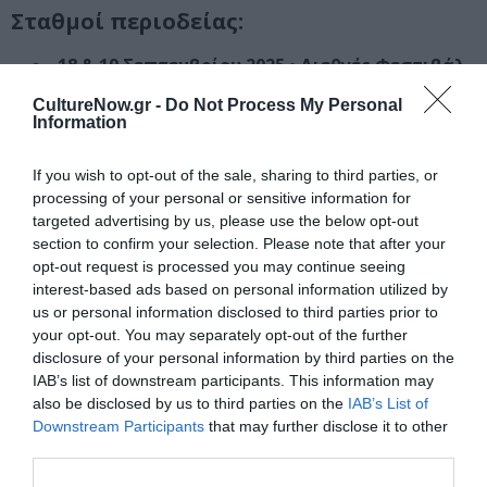
Σταθμοί περιοδείας:
18 & 19 Σεπτεμβρίου 2025 • Διεθνές Φεστιβάλ
Λευκωσίας
Δημοτικό Θέατρο Λευκωσίας, στις 20.30
CultureNow.gr -
Do Not Process My Personal
Information
21 Σεπτεμβρίου 2025 • Art Athina
Ζάππειο Μέγαρο, Περιστύλιο, στις 20.00
If you wish to opt-out of the sale, sharing to third parties, or
10, 11 & 12 Οκτωβρίου 2025 • 60ά Δημήτρια
processing of your personal or sensitive information for
Θέατρο Εταιρείας Μακεδονικών Σπουδών ΚΘΒΕ, στις
targeted advertising by us, please use the below opt-out
21.00
section to confirm your selection. Please note that after your
18 Οκτωβρίου 2025 • Γκορίτσια Πολιτιστική
opt-out request is processed you may continue seeing
Πρωτεύουσα της Ευρώπης
interest-based ads based on personal information utilized by
Teatro Comunale Giuseppe Verdi di Gorizia, στις 21.00
us or personal information disclosed to third parties prior to
1 Νοεμβρίου 2025 • 3rd Bologna Ballet
your opt-out. You may separately opt-out of the further
Competition
disclosure of your personal information by third parties on the
Teatro Duse, στις 21.00
IAB’s list of downstream participants. This information may
also be disclosed by us to third parties on the
IAB’s List of
Διαβάστε επίσης:
Downstream Participants
that may further disclose it to other
third parties.
Εθνική Λυρική Σκηνή: Η όπερα του μέλλοντος από τη μήτρα