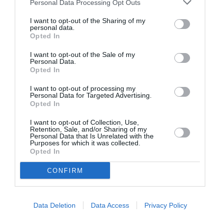
του παρελθόντος – Πρόγραμμα 2025/26
Personal Data Processing Opt Outs
Εθνική Λυρική Σκηνή: Τι θα δούμε την καλλιτεχνική περίοδο
I want to opt-out of the Sharing of my
2025/26
personal data.
Art Athina 2025: Τι θα δούμε φέτος στο Ζάππειο
Opted In
I want to opt-out of the Sale of my
Personal Data.
Ταυτότητα Εκδήλωσης
Opted In
Ημερομηνία:
I want to opt-out of processing my
Personal Data for Targeted Advertising.
Opted In
18/09/2025
19/09/2025
21/09/2025
I want to opt-out of Collection, Use,
10/10/2025
11/10/2025
12/10/2025
Retention, Sale, and/or Sharing of my
Personal Data that Is Unrelated with the
18/10/2025
01/11/2025
Purposes for which it was collected.
Opted In
Τοποθεσία:
CONFIRM
Διάφορες τοποθεσίες (δείτε το αναλυτικό πρόγραμμα)
Πληροφορίες / Κρατήσεις:
Data Deletion
Data Access
Privacy Policy