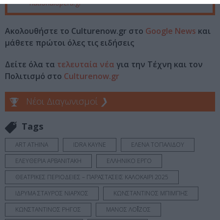
nationalopera.gr
Ακολουθήστε το Culturenow.gr στο
Google News
και
μάθετε πρώτοι όλες τις ειδήσεις
Δείτε όλα τα
τελευταία νέα
για την Τέχνη και τον
Πολιτισμό στο
Culturenow.gr
Νέοι Διαγωνισμοί
❯
Tags
ART ATHINA
IDRA KAYNE
ΕΛΕΝΑ ΤΟΠΑΛΙΔΟΥ
ΕΛΕΥΘΕΡΙΑ ΑΡΒΑΝΙΤΑΚΗ
ΕΛΛΗΝΙΚΟ ΕΡΓΟ
ΘΕΑΤΡΙΚΕΣ ΠΕΡΙΟΔΕΙΕΣ – ΠΑΡΑΣΤΑΣΕΙΣ ΚΑΛΟΚΑΙΡΙ 2025
ΙΔΡΥΜΑ ΣΤΑΥΡΟΣ ΝΙΑΡΧΟΣ
ΚΩΝΣΤΑΝΤΙΝΟΣ ΜΠΙΜΠΗΣ
ΚΩΝΣΤΑΝΤΙΝΟΣ ΡΗΓΟΣ
ΜΑΝΟΣ ΛΟΪ́ΖΟΣ