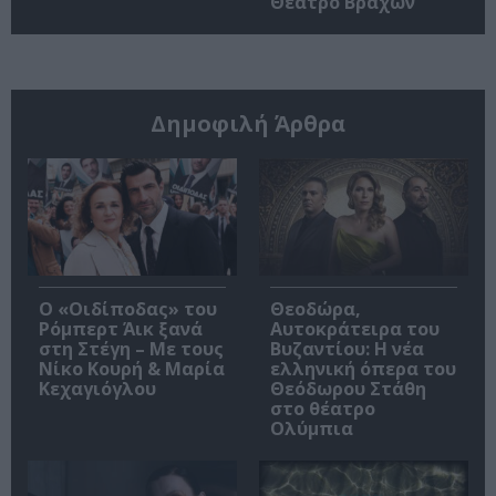
Θέατρο Βράχων
Δημοφιλή Άρθρα
O «Οιδίποδας» του
Θεοδώρα,
Ρόμπερτ Άικ ξανά
Αυτοκράτειρα του
στη Στέγη – Με τους
Βυζαντίου: Η νέα
Νίκο Κουρή & Μαρία
ελληνική όπερα του
Κεχαγιόγλου
Θεόδωρου Στάθη
στο θέατρο
Ολύμπια