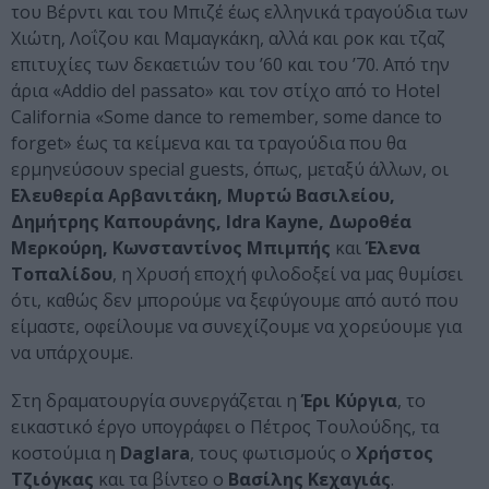
του Βέρντι και του Μπιζέ έως ελληνικά τραγούδια των
Χιώτη, Λοΐζου και Μαμαγκάκη, αλλά και ροκ και τζαζ
επιτυχίες των δεκαετιών του ’60 και του ’70. Από την
άρια «Addio del passato» και τον στίχο από το Hotel
California «Some dance to remember, some dance to
forget» έως τα κείμενα και τα τραγούδια που θα
ερμηνεύσουν special guests, όπως, μεταξύ άλλων, οι
Ελευθερία Αρβανιτάκη, Μυρτώ Βασιλείου,
Δημήτρης Καπουράνης, Idra Kayne, Δωροθέα
Μερκούρη, Κωνσταντίνος Μπιμπής
και
Έλενα
Τοπαλίδου
, η Χρυσή εποχή φιλοδοξεί να μας θυμίσει
ότι, καθώς δεν μπορούμε να ξεφύγουμε από αυτό που
είμαστε, οφείλουμε να συνεχίζουμε να χορεύουμε για
να υπάρχουμε.
Στη δραματουργία συνεργάζεται η
Έρι Κύργια
, το
εικαστικό έργο υπογράφει ο Πέτρος Τουλούδης, τα
κοστούμια η
Daglara
, τους φωτισμούς ο
Χρήστος
Τζιόγκας
και τα βίντεο ο
Βασίλης Κεχαγιάς
.