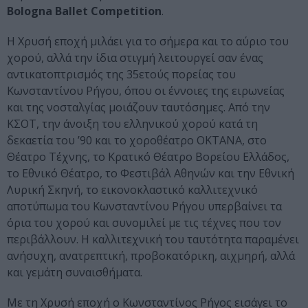
Bologna Ballet Competition
.
H Χρυσή εποχή μιλάει για το σήμερα και το αύριο του
χορού, αλλά την ίδια στιγμή λειτουργεί σαν ένας
αντικατοπτρισμός της 35ετούς πορείας του
Κωνσταντίνου Ρήγου, όπου οι έννοιες της ειρωνείας
και της νοσταλγίας μοιάζουν ταυτόσημες. Από την
ΚΣΟΤ, την άνοιξη του ελληνικού χορού κατά τη
δεκαετία του ’90 και το χοροθέατρο ΟΚΤΑΝΑ, στο
Θέατρο Τέχνης, το Κρατικό Θέατρο Βορείου Ελλάδος,
το Εθνικό Θέατρο, το Φεστιβάλ Αθηνών και την Εθνική
Λυρική Σκηνή, το εικονοκλαστικό καλλιτεχνικό
αποτύπωμα του Κωνσταντίνου Ρήγου υπερβαίνει τα
όρια του χορού και συνομιλεί με τις τέχνες που τον
περιβάλλουν. Η καλλιτεχνική του ταυτότητα παραμένει
ανήσυχη, ανατρεπτική, προβοκατόρικη, αιχμηρή, αλλά
και γεμάτη συναισθήματα.
Με τη Χρυσή εποχή ο Κωνσταντίνος Ρήγος εισάγει το