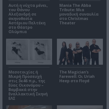
Αυτή η νύχτα μένει,
Mania The Abba
του Θάνου
Tribute: Μια
Αλεξανδρή σε
μοναδική συναυλία
σκηνοθεσία
στο Christmas
Αστέριου Πελτέκη
Theater
στο Θέατρο
Ολύμπια
Μεσοτοιχίες ή
The Magician’s
Μικρή Προσευχή
Farewell: Οι Uriah
στις 3κ46 π.μ., της
Heep στο Floyd
Εύας Οικονόμου –
Βαμβακά στην
Εναλλακτική Σκηνή
ΕΛΣ