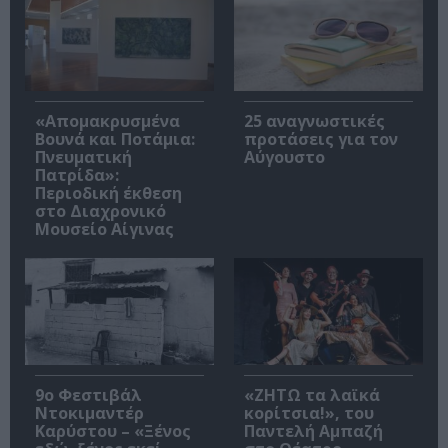
«Απομακρυσμένα
25 αναγνωστικές
Βουνά και Ποτάμια:
προτάσεις για τον
Πνευματική
Αύγουστο
Πατρίδα»:
Περιοδική έκθεση
στο Διαχρονικό
Μουσείο Αίγινας
9ο Φεστιβάλ
«ΖΗΤΩ τα λαϊκά
Ντοκιμαντέρ
κορίτσια!», του
Καρύστου – «Ξένος
Παντελή Αμπαζή