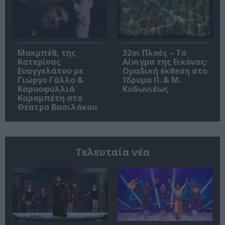
Μακμπέθ, της
32οι Πλοές – Το
Κατερίνας
Αίνιγμα της Εικόνας:
Ευαγγελάτου με
Ομαδική έκθεση στο
Γιώργο Γάλλο &
Ίδρυμα Π. & Μ.
Καρυοφυλλιά
Κυδωνιέως
Καραμπέτη στο
Θέατρο Βασιλάκου
Τελευταία νέα