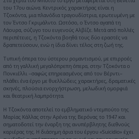
Στα χέρια του Μπόιτο το έργο μεταφέρεται στη Βενετία
του 17ου αιώνα. Κεντρικός χαρακτήρας είναι η
Τζοκόντα, μια πλανόδια τραγουδίστρια, ερωτευμένη με
τον Έντσο Γκριμάλντο. Ωστόσο, ο Έντσο αγαπά τη
Λάουρα, σύζυγο του ευγενούς Αλβίζε. Μετά από πολλές
περιπέτειες, η Τζοκόντα βοηθά τους δύο εραστές να
δραπετεύσουν, ενώ η ίδια δίνει τέλος στη ζωή της.
Τυπική όπερα του ύστερου ρομαντισμού, με επιρροές
από τη γαλλική μεγαλόπρεπη όπερα, στην Τζοκόντα ο
Πονκιέλλι –σαφώς επηρεασμένος από τον Βέρντι–
πλάθει ένα έργο με θυελλώδεις χαρακτήρες, δραματικές
σκηνές, πλούσια ενορχήστρωση, μελωδική ομορφιά
και θεατρική λαμπρότητα.
Η Τζοκόντα αποτελεί το εμβληματικό ντεμπούτο της
Μαρίας Κάλλας στην Αρένα της Βερόνας το 1947 και
σηματοδοτεί την έναρξη της ανυπέρβλητης διεθνούς
καριέρας της. Η διάσημη άρια του έργου «Suicidio» έχει