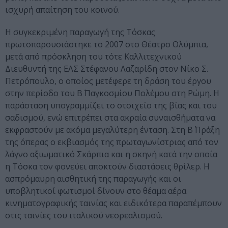
ισχυρή απαίτηση του κοινού.
Η συγκεκριμένη παραγωγή της Τόσκας
πρωτοπαρουσιάστηκε το 2007 στο Θέατρο Ολύμπια,
μετά από πρόσκληση του τότε Καλλιτεχνικού
Διευθυντή της ΕΛΣ Στέφανου Λαζαρίδη στον Νίκο Σ.
Πετρόπουλο, ο οποίος μετέφερε τη δράση του έργου
στην περίοδο του Β΄ Παγκοσμίου Πολέμου στη Ρώμη. Η
παράσταση υπογραμμίζει το στοιχείο της βίας και του
σαδισμού, ενώ επιτρέπει στα ακραία συναισθήματα να
εκφραστούν με ακόμα μεγαλύτερη ένταση. Στη Β΄ Πράξη
της όπερας ο εκβιασμός της πρωταγωνίστριας από τον
λάγνο αξιωματικό Σκάρπια και η σκηνή κατά την οποία
η Τόσκα τον φονεύει αποκτούν διαστάσεις θρίλερ. Η
ασπρόμαυρη αισθητική της παραγωγής και οι
υποβλητικοί φωτισμοί δίνουν στο θέαμα αέρα
κινηματογραφικής ταινίας και ειδικότερα παραπέμπουν
στις ταινίες του ιταλικού νεορεαλισμού.