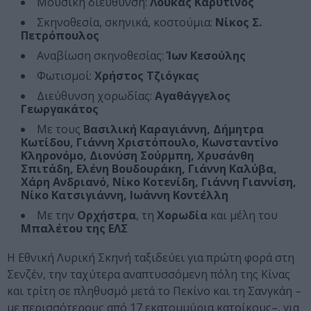
Μουσική διεύθυνση:
Λουκάς Καρυτινός
Σκηνοθεσία, σκηνικά, κοστούμια:
Νίκος Σ.
Πετρόπουλος
Αναβίωση σκηνοθεσίας:
Ίων Κεσούλης
Φωτισμοί:
Χρήστος Τζιόγκας
Διεύθυνση χορωδίας:
Αγαθάγγελος
Γεωργακάτος
Με τους
Βασιλική Καραγιάννη, Δήμητρα
Κωτίδου, Γιάννη Χριστόπουλο, Κωνσταντίνο
Κληρονόμο, Διονύση Σούρμπη, Χρυσάνθη
Σπιτάδη, Ελένη Βουδουράκη, Γιάννη Καλύβα,
Χάρη Ανδριανό, Νίκο Κοτενίδη, Γιάννη Γιαννίση,
Νίκο Κατσιγιάννη, Ιωάννη Κοντέλλη
Με την
Ορχήστρα
, τη
Χορωδία
και μέλη του
Μπαλέτου της ΕΛΣ
H Εθνική Λυρική Σκηνή ταξιδεύει για πρώτη φορά στη
Σενζέν, την ταχύτερα αναπτυσσόμενη πόλη της Κίνας
και τρίτη σε πληθυσμό μετά το Πεκίνο και τη Σανγκάη –
με περισσότερους από 17 εκατομμύρια κατοίκους–, για