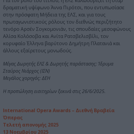
Για τον ρόλο του τίτλου, η ΕΛΣ καλωσορίζει τη σταρ
δραματική υψίφωνο Άννα Πιρότσι, που εντυπωσίασε
στην πρόσφατη Μήδεια της ΕΛΣ, και για τους
πρωταγωνιστικούς ρόλους τον διεθνώς περιζήτητο
τενόρο Αρσέν Σογκομονιάν, τις σπουδαίες μεσοφώνους
Αλίσα Κολόσοβα και Ανίτα Ρατσβελισβίλι, τον
κορυφαίο Έλληνα βαρύτονο Δημήτρη Πλατανιά και
άλλους εξαίρετους μονωδούς.
Μέγας Δωρητής ΕΛΣ & Δωρητής παράστασης: Ίδρυμα
Σταύρος Νιάρχος (ΙΣΝ)
Μεγάλος χορηγός: ΔΕΗ
Η προπώληση εισιτηρίων ξεκινά στις 26/6/2025.
International Opera Awards – Διεθνή Βραβεία
Όπερας
Τελετή απονομής 2025
13 Νοεμβρίου 2025