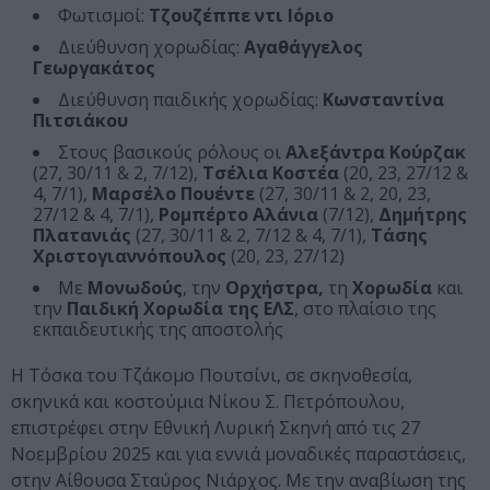
Φωτισμοί:
Τζουζέππε ντι Ιόριο
Διεύθυνση χορωδίας:
Αγαθάγγελος
Γεωργακάτος
Διεύθυνση παιδικής χορωδίας:
Κωνσταντίνα
Πιτσιάκου
Στους βασικούς ρόλους οι
Αλεξάντρα Κούρζακ
(27, 30/11 & 2, 7/12),
Τσέλια Κοστέα
(20, 23, 27/12 &
4, 7/1),
Μαρσέλο Πουέντε
(27, 30/11 & 2, 20, 23,
27/12 & 4, 7/1),
Ρομπέρτο Αλάνια
(7/12),
Δημήτρης
Πλατανιάς
(27, 30/11 & 2, 7/12 & 4, 7/1),
Τάσης
Χριστογιαννόπουλος
(20, 23, 27/12)
Με
Μονωδούς
, την
Ορχήστρα,
τη
Χορωδία
και
την
Παιδική Χορωδία της ΕΛΣ
, στο πλαίσιο της
εκπαιδευτικής της αποστολής
Η Τόσκα του Τζάκομο Πουτσίνι, σε σκηνοθεσία,
σκηνικά και κοστούμια Νίκου Σ. Πετρόπουλου,
επιστρέφει στην Εθνική Λυρική Σκηνή από τις 27
Νοεμβρίου 2025 και για εννιά μοναδικές παραστάσεις,
στην Αίθουσα Σταύρος Νιάρχος. Με την αναβίωση της