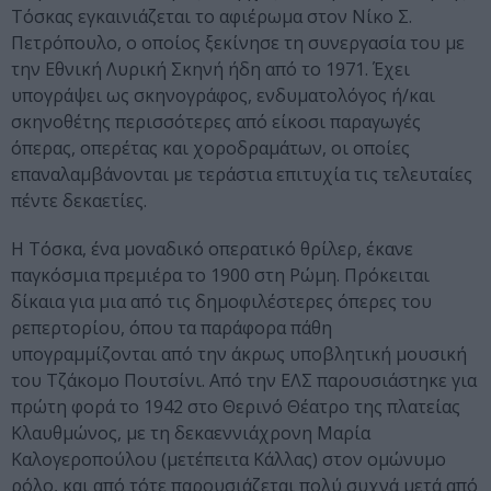
Τόσκας εγκαινιάζεται το αφιέρωμα στον Νίκο Σ.
Πετρόπουλο, ο οποίος ξεκίνησε τη συνεργασία του με
την Εθνική Λυρική Σκηνή ήδη από το 1971. Έχει
υπογράψει ως σκηνογράφος, ενδυματολόγος ή/και
σκηνοθέτης περισσότερες από είκοσι παραγωγές
όπερας, οπερέτας και χοροδραμάτων, οι οποίες
επαναλαμβάνονται με τεράστια επιτυχία τις τελευταίες
πέντε δεκαετίες.
Η Τόσκα, ένα μοναδικό οπερατικό θρίλερ, έκανε
παγκόσμια πρεμιέρα το 1900 στη Ρώμη. Πρόκειται
δίκαια για μια από τις δημοφιλέστερες όπερες του
ρεπερτορίου, όπου τα παράφορα πάθη
υπογραμμίζονται από την άκρως υποβλητική μουσική
του Τζάκομο Πουτσίνι. Από την ΕΛΣ παρουσιάστηκε για
πρώτη φορά το 1942 στο Θερινό Θέατρο της πλατείας
Κλαυθμώνος, με τη δεκαεννιάχρονη Μαρία
Καλογεροπούλου (μετέπειτα Κάλλας) στον ομώνυμο
ρόλο, και από τότε παρουσιάζεται πολύ συχνά μετά από