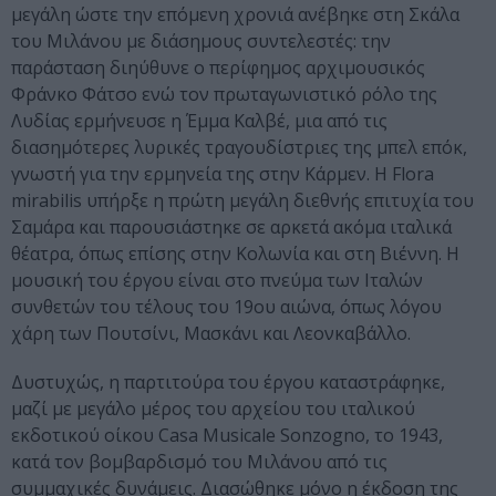
μεγάλη ώστε την επόμενη χρονιά ανέβηκε στη Σκάλα
του Μιλάνου με διάσημους συντελεστές: την
παράσταση διηύθυνε ο περίφημος αρχιμουσικός
Φράνκο Φάτσο ενώ τον πρωταγωνιστικό ρόλο της
Λυδίας ερμήνευσε η Έμμα Καλβέ, μια από τις
διασημότερες λυρικές τραγουδίστριες της μπελ επόκ,
γνωστή για την ερμηνεία της στην Κάρμεν. Η Flora
mirabilis υπήρξε η πρώτη μεγάλη διεθνής επιτυχία του
Σαμάρα και παρουσιάστηκε σε αρκετά ακόμα ιταλικά
θέατρα, όπως επίσης στην Κολωνία και στη Βιέννη. Η
μουσική του έργου είναι στο πνεύμα των Ιταλών
συνθετών του τέλους του 19ου αιώνα, όπως λόγου
χάρη των Πουτσίνι, Μασκάνι και Λεονκαβάλλο.
Δυστυχώς, η παρτιτούρα του έργου καταστράφηκε,
μαζί με μεγάλο μέρος του αρχείου του ιταλικού
εκδοτικού οίκου Casa Musicale Sonzogno, το 1943,
κατά τον βομβαρδισμό του Μιλάνου από τις
συμμαχικές δυνάμεις. Διασώθηκε μόνο η έκδοση της