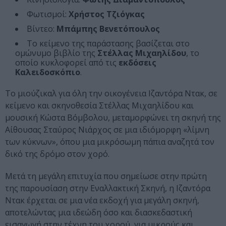
Φωτισμοί:
Χρήστος Τζιόγκας
Βίντεο:
Μπάμπης Βενετόπουλος
Tο κείμενο της παράστασης βασίζεται στο
ομώνυμο βιβλίο της
Στέλλας Μιχαηλίδου
, το
οποίο κυκλοφορεί από τις
εκδόσεις
Καλειδοσκόπιο
.
Το μιούζικαλ για όλη την οικογένεια Ιζαντόρα Ντακ, σε
κείμενο και σκηνοθεσία Στέλλας Μιχαηλίδου και
μουσική Κώστα Βόμβολου, μεταμορφώνει τη σκηνή της
Αίθουσας Σταύρος Νιάρχος σε μια ιδιόμορφη «λίμνη
των κύκνων», όπου μια μικρόσωμη πάπια αναζητά τον
δικό της δρόμο στον χορό.
Μετά τη μεγάλη επιτυχία που σημείωσε στην πρώτη
της παρουσίαση στην Εναλλακτική Σκηνή, η Ιζαντόρα
Ντακ έρχεται σε μια νέα εκδοχή για μεγάλη σκηνή,
αποτελώντας μια ιδεώδη όσο και διασκεδαστική
εισαγωγή στην τέχνη του χορού, για μικρούς και