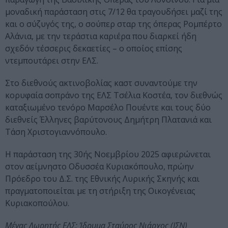
μοναδική παράσταση στις 7/12 θα τραγουδήσει μαζί της
και ο σύζυγός της, ο σούπερ σταρ της όπερας Ρομπέρτο
Αλάνια, με την τεράστια καριέρα που διαρκεί ήδη
σχεδόν τέσσερις δεκαετίες – ο οποίος επίσης
ντεμπουτάρει στην ΕΛΣ.
Στο διεθνούς ακτινοβολίας καστ συναντούμε την
κορυφαία σοπράνο της ΕΛΣ Τσέλια Κοστέα, τον διεθνώς
καταξιωμένο τενόρο Μαρσέλο Πουέντε και τους δύο
διεθνείς Έλληνες βαρύτονους Δημήτρη Πλατανιά και
Τάση Χριστογιαννόπουλο.
Η παράσταση της 30ής Νοεμβρίου 2025 αφιερώνεται
στον αείμνηστο Οδυσσέα Κυριακόπουλο, πρώην
Πρόεδρο του Δ.Σ. της Εθνικής Λυρικής Σκηνής και
πραγματοποιείται με τη στήριξη της Οικογένειας
Κυριακοπούλου.
Μέγας Δωρητής ΕΛΣ: Ίδρυμα Σταύρος Νιάρχος (ΙΣΝ)