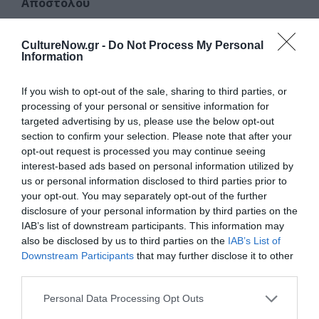
Αποστόλου
Με
Μονωδούς
, την
Ορχήστρα
, τη
Χορωδία
και
την
Παιδική Χορωδία της ΕΛΣ
στο πλαίσιο της
CultureNow.gr -
Do Not Process My Personal
εκπαιδευτικής της αποστολής.
Information
Η Εθνική Λυρική Σκηνή εγκαινιάζει επίσημα τη σεζόν
If you wish to opt-out of the sale, sharing to third parties, or
2025/26 με τη δημοφιλέστατη Τζοκόντα του Πονκιέλλι,
processing of your personal or sensitive information for
σε μια νέα μεγάλη διεθνή συμπαραγωγή με δύο από
targeted advertising by us, please use the below opt-out
τους σπουδαιότερους οργανισμούς της όπερας
section to confirm your selection. Please note that after your
παγκοσμίως: το Πασχαλινό Φεστιβάλ του
opt-out request is processed you may continue seeing
Ζάλτσμπουργκ και τη Βασιλική Όπερα του Λονδίνου.
interest-based ads based on personal information utilized by
us or personal information disclosed to third parties prior to
Διευθύνει ο Φαμπρίτσιο Βεντούρα και σκηνοθετεί ο
your opt-out. You may separately opt-out of the further
Καλλιτεχνικός Διευθυντής του Κόβεντ Γκάρντεν
disclosure of your personal information by third parties on the
Όλιβερ Μίερς. Η παραγωγή υλοποιείται με τη στήριξη
IAB’s list of downstream participants. This information may
της δωρεάς του Ιδρύματος Σταύρος Νιάρχος (ΙΣΝ) για
also be disclosed by us to third parties on the
IAB’s List of
την ενίσχυση της καλλιτεχνικής εξωστρέφειας της
Downstream Participants
that may further disclose it to other
Εθνικής Λυρικής Σκηνής.
third parties.
Η Τζοκόντα θεωρείται μια από τις κορυφαίες
Personal Data Processing Opt Outs
μεγαλόπρεπες όπερες (grand operas) του ρεπερτορίου,