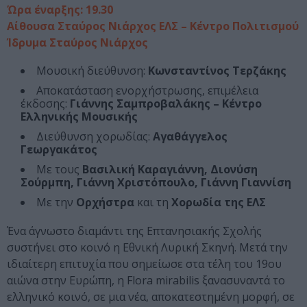
Ώρα έναρξης: 19.30
Αίθουσα Σταύρος Νιάρχος ΕΛΣ – Κέντρο Πολιτισμού
Ίδρυμα Σταύρος Νιάρχος
Μουσική διεύθυνση:
Κωνσταντίνος Τερζάκης
Αποκατάσταση ενορχήστρωσης, επιμέλεια
έκδοσης:
Γιάννης Σαμπροβαλάκης – Κέντρο
Ελληνικής Μουσικής
Διεύθυνση χορωδίας:
Αγαθάγγελος
Γεωργακάτος
Με τους
Βασιλική Καραγιάννη, Διονύση
Σούρμπη, Γιάννη Χριστόπουλο, Γιάννη Γιαννίση
Με την
Ορχήστρα
και τη
Χορωδία της ΕΛΣ
Ένα άγνωστο διαμάντι της Επτανησιακής Σχολής
συστήνει στο κοινό η Εθνική Λυρική Σκηνή. Μετά την
ιδιαίτερη επιτυχία που σημείωσε στα τέλη του 19ου
αιώνα στην Ευρώπη, η Flora mirabilis ξανασυναντά το
ελληνικό κοινό, σε μια νέα, αποκατεστημένη μορφή, σε