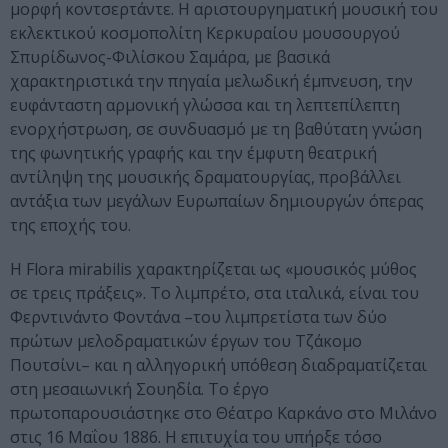
μορφή κοντσερτάντε. Η αριστουργηματική μουσική του
εκλεκτικού κοσμοπολίτη Κερκυραίου μουσουργού
Σπυρίδωνος-Φιλίσκου Σαμάρα, με βασικά
χαρακτηριστικά την πηγαία μελωδική έμπνευση, την
ευφάνταστη αρμονική γλώσσα και τη λεπτεπίλεπτη
ενορχήστρωση, σε συνδυασμό με τη βαθύτατη γνώση
της φωνητικής γραφής και την έμφυτη θεατρική
αντίληψη της μουσικής δραματουργίας, προβάλλει
αντάξια των μεγάλων Ευρωπαίων δημιουργών όπερας
της εποχής του.
Η Flora mirabilis χαρακτηρίζεται ως «μουσικός μύθος
σε τρεις πράξεις». Το λιμπρέτο, στα ιταλικά, είναι του
Φερντινάντο Φοντάνα –του λιμπρετίστα των δύο
πρώτων μελοδραματικών έργων του Τζάκομο
Πουτσίνι– και η αλληγορική υπόθεση διαδραματίζεται
στη μεσαιωνική Σουηδία. Το έργο
πρωτοπαρουσιάστηκε στο Θέατρο Καρκάνο στο Μιλάνο
στις 16 Μαΐου 1886. Η επιτυχία του υπήρξε τόσο