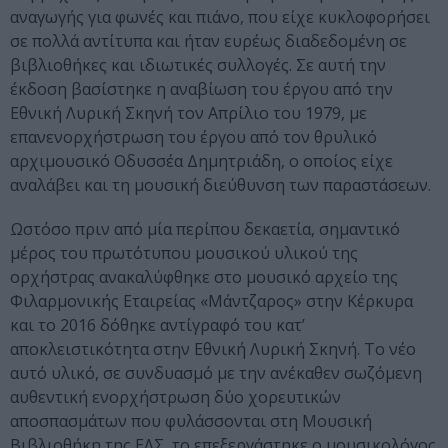
αναγωγής για φωνές και πιάνο, που είχε κυκλοφορήσει
σε πολλά αντίτυπα και ήταν ευρέως διαδεδομένη σε
βιβλιοθήκες και ιδιωτικές συλλογές. Σε αυτή την
έκδοση βασίστηκε η αναβίωση του έργου από την
Εθνική Λυρική Σκηνή τον Απρίλιο του 1979, με
επανενορχήστρωση του έργου από τον θρυλικό
αρχιμουσικό Οδυσσέα Δημητριάδη, ο οποίος είχε
αναλάβει και τη μουσική διεύθυνση των παραστάσεων.
Ωστόσο πριν από μία περίπου δεκαετία, σημαντικό
μέρος του πρωτότυπου μουσικού υλικού της
ορχήστρας ανακαλύφθηκε στο μουσικό αρχείο της
Φιλαρμονικής Εταιρείας «Μάντζαρος» στην Κέρκυρα
και το 2016 δόθηκε αντίγραφό του κατ’
αποκλειστικότητα στην Εθνική Λυρική Σκηνή. Το νέο
αυτό υλικό, σε συνδυασμό με την ανέκαθεν σωζόμενη
αυθεντική ενορχήστρωση δύο χορευτικών
αποσπασμάτων που φυλάσσονται στη Μουσική
Βιβλιοθήκη της ΕΛΣ, το επεξεργάστηκε ο μουσικολόγος