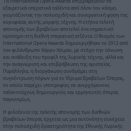
Τα International Opera Awards επιβραβεύουν τα
εξαιρετικά οπερατικά ταλέντα από όλον τον κόσμο,
γιορτάζοντας την πολυσχιδή και συνεργατική φύση της
κορυφαίας αυτής μορφής τέχνης. Η ετήσια τελετή
απονομής των βραβείων αποτελεί ένα σημαντικό
ορόσημο στη διεθνή οπερατική ατζέντα. Ο θεσμός των
International Opera Awards δημιουργήθηκε το 2012 από
τον φιλάνθρωπο Χάρρυ Χάιμαν, με στόχο την τόνωση
και ανάδειξη του προφίλ της λυρικής τέχνης, αλλά και
την αναγνώριση και επιβράβευση της αριστείας.
Παράλληλα, η διοργάνωση συνδράμει στη
συγκέντρωση πόρων για το Ίδρυμα Βραβείων Όπερας,
το οποίο παρέχει υποτροφίες σε ανερχόμενους
ταλαντούχους δημιουργούς και ερμηνευτές όπερας
παγκοσμίως.
Η φιλοξενία της τελετής απονομής των διεθνών
βραβείων όπερας έρχεται ως μια αυτονόητη συνέχεια
στην πολυσχιδή δραστηριότητα της Εθνικής Λυρικής