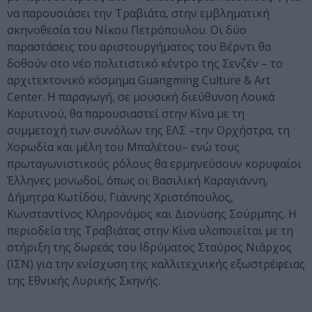
να παρουσιάσει την Τραβιάτα, στην εμβληματική
σκηνοθεσία του Νίκου Πετρόπουλου. Οι δύο
παραστάσεις του αριστουργήματος του Βέρντι θα
δοθούν στο νέο πολιτιστικό κέντρο της Σενζέν – το
αρχιτεκτονικό κόσμημα Guangming Culture & Art
Center. Η παραγωγή, σε μουσική διεύθυνση Λουκά
Καρυτινού, θα παρουσιαστεί στην Κίνα με τη
συμμετοχή των συνόλων της ΕΛΣ –την Ορχήστρα, τη
Χορωδία και μέλη του Μπαλέτου– ενώ τους
πρωταγωνιστικούς ρόλους θα ερμηνεύσουν κορυφαίοι
Έλληνες μονωδοί, όπως οι Βασιλική Καραγιάννη,
Δήμητρα Κωτίδου, Γιάννης Χριστόπουλος,
Κωνσταντίνος Κληρονόμος και Διονύσης Σούρμπης. Η
περιοδεία της Τραβιάτας στην Κίνα υλοποιείται με τη
στήριξη της δωρεάς του Ιδρύματος Σταύρος Νιάρχος
(ΙΣΝ) για την ενίσχυση της καλλιτεχνικής εξωστρέφειας
της Εθνικής Λυρικής Σκηνής.