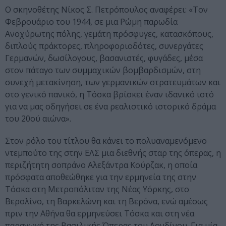
Ο σκηνοθέτης Νίκος Σ. Πετρόπουλος αναφέρει: «Τον
Φεβρουάριο του 1944, σε μια Ρώμη παρωδία
Ανοχύρωτης πόλης, γεμάτη πρόσφυγες, κατασκόπους,
διπλούς πράκτορες, πληροφοριοδότες, συνεργάτες
Γερμανών, δωσίλογους, βασανιστές, φυγάδες, μέσα
στον πάταγο των συμμαχικών βομβαρδισμών, στη
συνεχή μετακίνηση, των γερμανικών στρατευμάτων και
στο γενικό πανικό, η Τόσκα βρίσκει έναν ιδανικό ιστό
για να μας οδηγήσει σε ένα ρεαλιστικό ιστορικό δράμα
του 20ού αιώνα».
Στον ρόλο του τίτλου θα κάνει το πολυαναμενόμενο
ντεμπούτο της στην ΕΛΣ μια διεθνής σταρ της όπερας, η
περιζήτητη σοπράνο Αλεξάντρα Κούρζακ, η οποία
πρόσφατα αποθεώθηκε για την ερμηνεία της στην
Τόσκα στη Μετροπόλιταν της Νέας Υόρκης, στο
Βερολίνο, τη Βαρκελώνη και τη Βερόνα, ενώ αμέσως
πριν την Αθήνα θα ερμηνεύσει Τόσκα και στη νέα
παραγωγή της Βασιλικής Όπερας του Λονδίνου. Για μία