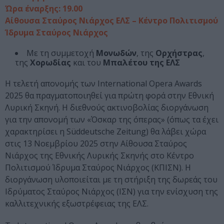
Ώρα έναρξης: 19.00
Αίθουσα Σταύρος Νιάρχος ΕΛΣ – Κέντρο Πολιτισμού
Ίδρυμα Σταύρος Νιάρχος
Με τη συμμετοχή
Μονωδών
, της
Ορχήστρας
,
της
Χορωδίας
και του
Μπαλέτου της ΕΛΣ
Η τελετή απονομής των International Opera Awards
2025 θα πραγματοποιηθεί για πρώτη φορά στην Εθνική
Λυρική Σκηνή. Η διεθνούς ακτινοβολίας διοργάνωση
για την απονομή των «Όσκαρ της όπερας» (όπως τα έχει
χαρακτηρίσει η Süddeutsche Zeitung) θα λάβει χώρα
στις 13 Νοεμβρίου 2025 στην Αίθουσα Σταύρος
Νιάρχος της Εθνικής Λυρικής Σκηνής στο Κέντρο
Πολιτισμού Ίδρυμα Σταύρος Νιάρχος (ΚΠΙΣΝ). Η
διοργάνωση υλοποιείται με τη στήριξη της δωρεάς του
Ιδρύματος Σταύρος Νιάρχος (ΙΣΝ) για την ενίσχυση της
καλλιτεχνικής εξωστρέφειας της ΕΛΣ.