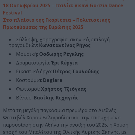
18 Οκτωβρίου 2025 – Ιταλία: Visavì Gorizia Dance
Festival
Στο πλαίσιο της Γκορίτσια – Πολιτιστικής
Πρωτεύουσας της Ευρώπης 2025
Σύλληψη, χορογραφία, σκηνικό, επιλογή
τραγουδιών:
Κωνσταντίνος Ρήγος
Μουσική:
Θοδωρής Ρέγκλης
Δραματουργία:
Έρι Κύργια
Εικαστικό έργο:
Πέτρος Τουλούδης
Κοστούμια:
Daglara
Φωτισμοί:
Χρήστος Τζιόγκας
Βίντεο:
Βασίλης Κεχαγιάς
Μετά τη μεγάλη παγκόσμια πρεμιέρα στο Διεθνές
Φεστιβάλ Χορού Βελιγραδίου και την επιτυχημένη
παρουσίαση στην Αθήνα την άνοιξη του 2025, η Χρυσή
εποχή του Μπαλέτου της Εθνικής Λυρικής Σκηνής, με