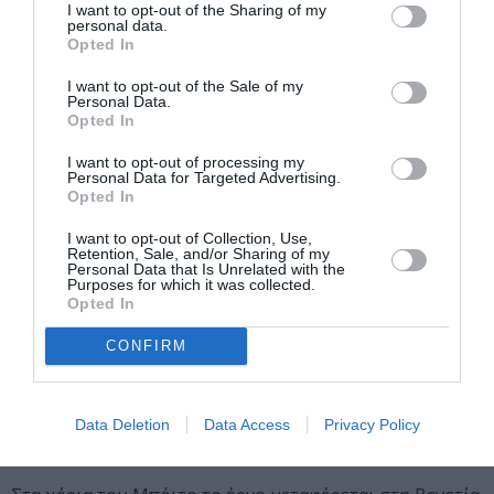
I want to opt-out of the Sharing of my
όχι μόνο γιατί πραγματεύεται μια δραματική ιστορία
personal data.
Opted In
ενός μεγάλου ανεκπλήρωτου έρωτα και αυτοθυσίας,
αλλά και γιατί είναι πλούσια σε μοναδικές μελωδίες,
I want to opt-out of the Sale of my
διάσημες άριες και υπέροχα χορωδιακά μέρη. Και
Personal Data.
Opted In
φυσικά γιατί συμπεριλαμβάνει και ένα από τα πιο
διάσημα μπαλέτα όλων των εποχών, τον «χορό των
I want to opt-out of processing my
Personal Data for Targeted Advertising.
ωρών», με μια μελωδία που όλοι γνωρίζουμε, καθώς
Opted In
πέρασε στην ποπ κουλτούρα όταν χρησιμοποιήθηκε το
1940 στην ταινία του Ντίσνεϋ Φαντασία. Η παγκόσμια
I want to opt-out of Collection, Use,
Retention, Sale, and/or Sharing of my
πρεμιέρα του έργου δόθηκε το 1876 στη Σκάλα του
Personal Data that Is Unrelated with the
Purposes for which it was collected.
Μιλάνου με τεράστια επιτυχία, αντίστοιχη με την Αΐντα
Opted In
και τον Οθέλλο του Βέρντι που γράφτηκαν την ίδια
δεκαετία. Το λιμπρέτο έγραψε ο Τόμπια Γκόρριο,
CONFIRM
προφανώς αναγραμματισμός και ψευδώνυμο του
ποιητή και συνθέτη Αρρίγκο Μπόιτο, ενώ η υπόθεση
βασίζεται στο έργο του Βικτόρ Ουγκό Άγγελος,
Data Deletion
Data Access
Privacy Policy
τύραννος της Παδούης.