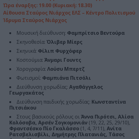
Ώρα έναρξης: 19.00 (Κυριακή: 18.30)
Αίθουσα Σταύρος Νιάρχος ΕΛΣ – Κέντρο Πολιτισμού
Ίδρυμα Σταύρος Νιάρχος
Μουσική διεύθυνση:
Φαμπρίτσιο Βεντούρα
Σκηνοθεσία:
Όλιβερ Μίερς
Σκηνικά:
Φίλιπ Φυρχόφερ
Κοστούμια:
Άνμαρι Γουντς
Χορογραφία:
Λούσυ Μπερτζ
Φωτισμοί:
Φαμπιάνα Πιτσόλι
Διεύθυνση χορωδίας:
Αγαθάγγελος
Γεωργακάτος
Διεύθυνση παιδικής χορωδίας:
Κωνσταντίνα
Πιτσιάκου
Στους βασικούς ρόλους οι
Άννα Πιρότσι, Αλίσα
Κολόσοβα, Αρσέν Σογκομονιάν
(19, 22, 25, 29/10),
Φραντσέσκο Πίο Γκαλάσσο
(1, 4, 7/11),
Ανίτα
Ρατσβελισβίλι, Δημήτρης Πλατανιάς, Τάσος