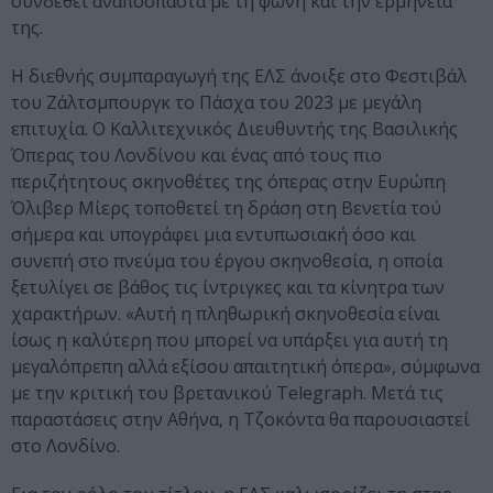
συνδεθεί αναπόσπαστα με τη φωνή και την ερμηνεία
της.
Η διεθνής συμπαραγωγή της ΕΛΣ άνοιξε στο Φεστιβάλ
του Ζάλτσμπουργκ το Πάσχα του 2023 με μεγάλη
επιτυχία. Ο Καλλιτεχνικός Διευθυντής της Βασιλικής
Όπερας του Λονδίνου και ένας από τους πιο
περιζήτητους σκηνοθέτες της όπερας στην Ευρώπη
Όλιβερ Μίερς τοποθετεί τη δράση στη Βενετία τού
σήμερα και υπογράφει μια εντυπωσιακή όσο και
συνεπή στο πνεύμα του έργου σκηνοθεσία, η οποία
ξετυλίγει σε βάθος τις ίντριγκες και τα κίνητρα των
χαρακτήρων. «Αυτή η πληθωρική σκηνοθεσία είναι
ίσως η καλύτερη που μπορεί να υπάρξει για αυτή τη
μεγαλόπρεπη αλλά εξίσου απαιτητική όπερα», σύμφωνα
με την κριτική του βρετανικού Telegraph. Μετά τις
παραστάσεις στην Αθήνα, η Τζοκόντα θα παρουσιαστεί
στο Λονδίνο.