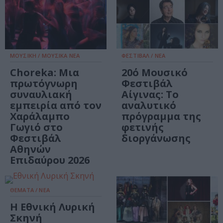
ΜΟΥΣΙΚΗ / ΜΟΥΣΙΚΑ ΝΕΑ
ΦΕΣΤΙΒΑΛ / ΝΕΑ
Choreka: Μια
20ό Μουσικό
πρωτόγνωρη
Φεστιβάλ
συναυλιακή
Αίγινας: Το
εμπειρία από τον
αναλυτικό
Χαράλαμπο
πρόγραμμα της
Γωγιό στο
φετινής
Φεστιβάλ
διοργάνωσης
Αθηνών
Επιδαύρου 2026
ΘΕΜΑΤΑ / ΝΕΑ
Η Εθνική Λυρική
Σκηνή