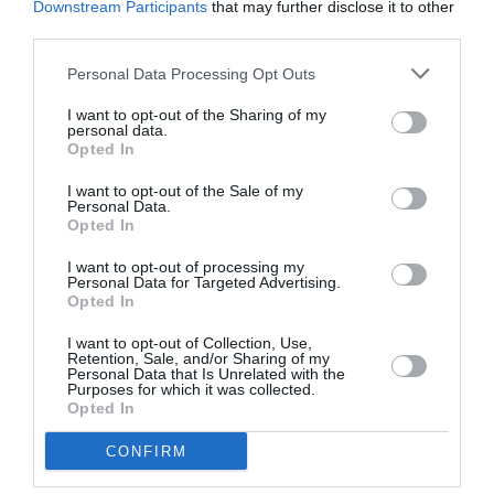
Downstream Participants
that may further disclose it to other
third parties.
Personal Data Processing Opt Outs
I want to opt-out of the Sharing of my
personal data.
Opted In
I want to opt-out of the Sale of my
Personal Data.
Opted In
ΜΟΥΣΙΚΗ / ΜΟΥΣΙΚΑ ΝΕΑ
ΦΕΣΤΙΒΑΛ / ΝΕΑ
I want to opt-out of processing my
Όλη η Ελλάδα
«Πάμε Πειραιά!
Personal Data for Targeted Advertising.
Opted In
ένας Πολιτισμός
Πάμε Δημοτικό;»:
2025: Οι
Το πολυθεματικό
I want to opt-out of Collection, Use,
συναυλίες και
φεστιβάλ
Retention, Sale, and/or Sharing of my
Personal Data that Is Unrelated with the
μουσικές
επιστρέφει
Purposes for which it was collected.
παραστάσεις
Opted In
CONFIRM
ΜΟΥΣΙΚΗ / ΜΟΥΣΙΚΑ ΝΕΑ
Η Εθνική Λυρική