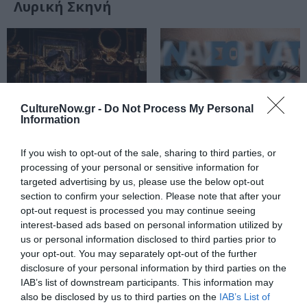
Λυρική Σκηνή
CultureNow.gr -
Do Not Process My Personal
Information
If you wish to opt-out of the sale, sharing to third parties, or
processing of your personal or sensitive information for
ΘΕΜΑΤΑ / ΝΕΑ
ΘΕΜΑΤΑ / ΝΕΑ
targeted advertising by us, please use the below opt-out
section to confirm your selection. Please note that after your
Εθνική Λυρική
Εθνική Λυρική
opt-out request is processed you may continue seeing
Σκηνή: Τι θα
Σκηνή: Η όπερα
interest-based ads based on personal information utilized by
δούμε την
του μέλλοντος
us or personal information disclosed to third parties prior to
καλλιτεχνική
από τη μήτρα
your opt-out. You may separately opt-out of the further
περίοδο 2025/26
του παρελθόντος
disclosure of your personal information by third parties on the
– Πρόγραμμα
IAB’s list of downstream participants. This information may
2025/26
also be disclosed by us to third parties on the
IAB’s List of