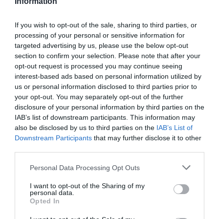
Information
την εκρηκτική χαρά. Στα χέρια τους η αισθηματική
τόλμη και η αγάπη για το δημώδες που συνοδεύουν το
If you wish to opt-out of the sale, sharing to third parties, or
ρομαντικό κίνημα από τα πρώτα του βήματα, γίνονται
processing of your personal or sensitive information for
ώριμοι, χυμώδεις καρποί ενός όψιμου θέρους.
targeted advertising by us, please use the below opt-out
section to confirm your selection. Please note that after your
Αυλή του Ναού του Σωτήρος
opt-out request is processed you may continue seeing
interest-based ads based on personal information utilized by
Δευτέρα 17 Αυγούστου:
Duo Minerva, Johanna
us or personal information disclosed to third parties prior to
your opt-out. You may separately opt-out of the further
Gossner, Damian Keller
disclosure of your personal information by third parties on the
IAB’s list of downstream participants. This information may
Το Duo Minerva, με την κλαρινετίστα Johanna Gossner
also be disclosed by us to third parties on the
IAB’s List of
και τον ακορντεονίστα Damian Keller, παρουσιάζει ένα
Downstream Participants
that may further disclose it to other
πρόγραμμα αφιερωμένο στις πολλαπλές εκφάνσεις της
third parties.
αγάπης, της νοσταλγίας και της μνήμης, μέσα από ένα
συναρπαστικό μουσικό ταξίδι που διασχίζει εποχές,
Personal Data Processing Opt Outs
σύνορα και μουσικά ιδιώματα. Από τη γαλλική chanson
I want to opt-out of the Sharing of my
και τον κινηματογράφο έως τη βιεννέζικη παράδοση
personal data.
Opted In
και σύγχρονες δημιουργίες, οι δύο μουσικοί
μεταμορφώνουν γνωστές μελωδίες μέσα από