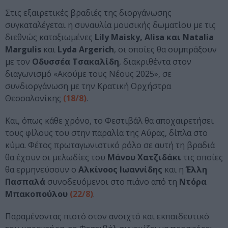
Στις εξαιρετικές βραδιές της διοργάνωσης
συγκαταλέγεται η συναυλία μουσικής δωματίου με τις
διεθνώς καταξιωμένες
Lily Maisky, Alisa και Natalia
Margulis
και
Lyda Argerich
, οι οποίες θα συμπράξουν
με τον
Οδυσσέα Τσακαλίδη
, διακριθέντα στον
διαγωνισμό «Ακούμε τους Νέους 2025», σε
συνδιοργάνωση με την Κρατική Ορχήστρα
Θεσσαλονίκης
(18/8)
.
Και, όπως κάθε χρόνο, το Φεστιβάλ θα αποχαιρετήσει
τους φίλους του στην παραλία της Αύρας, δίπλα στο
κύμα. Φέτος πρωταγωνιστικό ρόλο σε αυτή τη βραδιά
θα έχουν οι μελωδίες του
Μάνου Χατζιδάκι
τις οποίες
θα ερμηνεύσουν ο
Αλκίνοος Ιωαννίδης
και η
Έλλη
Πασπαλά
συνοδευόμενοι στο πιάνο από τη
Ντόρα
Μπακοπούλου
(22/8)
.
Παραμένοντας πιστό στον ανοιχτό και εκπαιδευτικό