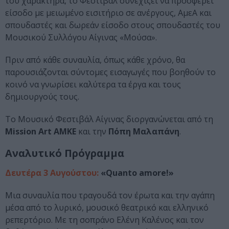
του χαρακτήρα, το Φεστιβάλ συνεχίζει να προσφέρει
είσοδο με μειωμένο εισιτήριο σε ανέργους, ΑμεΑ και
σπουδαστές και δωρεάν είσοδο στους σπουδαστές του
Μουσικού Συλλόγου Αίγινας «Μούσα».
Πριν από κάθε συναυλία, όπως κάθε χρόνο, θα
παρουσιάζονται σύντομες εισαγωγές που βοηθούν το
κοινό να γνωρίσει καλύτερα τα έργα και τους
δημιουργούς τους.
Το Μουσικό Φεστιβάλ Αίγινας διοργανώνεται από τη
Mission Art ΑΜΚΕ
και την
Πόπη Μαλαπάνη
.
Αναλυτικό Πρόγραμμα
Δευτέρα 3 Αυγούστου:
«Quanto amore!»
Μια συναυλία που τραγουδά τον έρωτα και την αγάπη
μέσα από το λυρικό, μουσικό θεατρικό και ελληνικό
ρεπερτόριο. Mε τη σοπράνο Ελένη Καλένος και τον