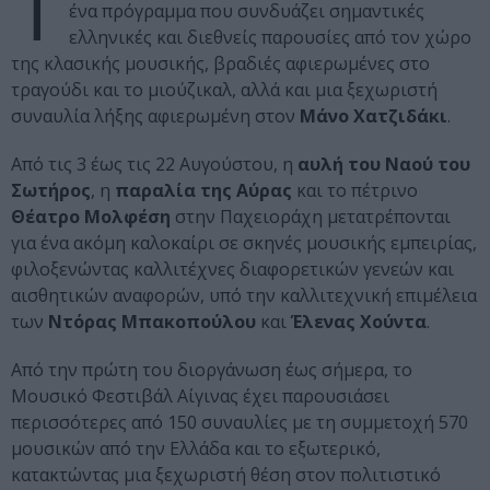
Τ
ένα πρόγραμμα που συνδυάζει σημαντικές
ελληνικές και διεθνείς παρουσίες από τον χώρο
της κλασικής μουσικής, βραδιές αφιερωμένες στο
τραγούδι και το μιούζικαλ, αλλά και μια ξεχωριστή
συναυλία λήξης αφιερωμένη στον
Μάνο Χατζιδάκι
.
Από τις 3 έως τις 22 Αυγούστου, η
αυλή του Ναού του
Σωτήρος
, η
παραλία της Αύρας
και το πέτρινο
Θέατρο Μολφέση
στην Παχειοράχη μετατρέπονται
για ένα ακόμη καλοκαίρι σε σκηνές μουσικής εμπειρίας,
φιλοξενώντας καλλιτέχνες διαφορετικών γενεών και
αισθητικών αναφορών, υπό την καλλιτεχνική επιμέλεια
των
Ντόρας Μπακοπούλου
και
Έλενας Χούντα
.
Από την πρώτη του διοργάνωση έως σήμερα, το
Μουσικό Φεστιβάλ Αίγινας έχει παρουσιάσει
περισσότερες από 150 συναυλίες με τη συμμετοχή 570
μουσικών από την Ελλάδα και το εξωτερικό,
κατακτώντας μια ξεχωριστή θέση στον πολιτιστικό