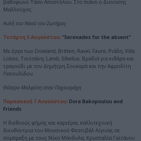
βαθύφωνο Τάσο Αποστόλου. Στο πιάνο ο Διονύσης
Μαλλούχος.
Αυλή του Ναού του Σωτήρος
Τετάρτη 5 Αυγούστου:
“Serenades for the absent”
Με έργα των Dowland, Britten, Ravel, Faure, Ριάδη, Villa
Lobos, Τσιτσάνη, Landi, Sibelius. Bραδιά για κιθάρα και
τραγούδι με τον Δημήτρη Σουκαρά και την Αφροδίτη
Πατουλίδου.
Θέατρο Μολφέση στην Παχειοράχη
Παρασκευή 7 Αυγούστου:
Dora Bakopoulou and
Friends
Η διεθνούς φήμης και καριέρας καλλιτεχνική
διευθύντρια του Μουσικού Φεστιβάλ Αίγινας σε
σύμπραξη με τους Νίκο Μάνδυλα, Κρυσταλία Γαϊτάνου