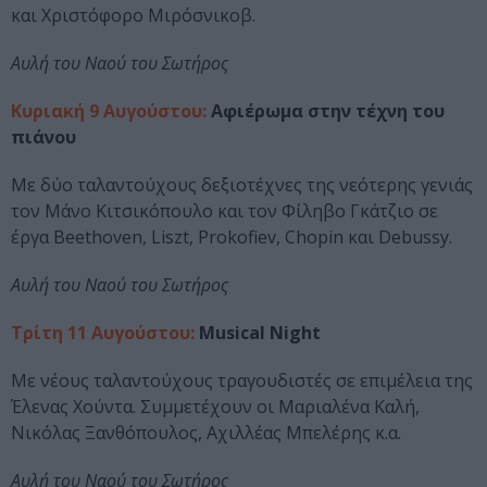
και Χριστόφορο Μιρόσνικοβ.
Αυλή του Ναού του Σωτήρος
Κυριακή 9 Αυγούστου:
Αφιέρωμα στην τέχνη του
πιάνου
Με δύο ταλαντούχους δεξιοτέχνες της νεότερης γενιάς
τον Μάνο Κιτσικόπουλο και τον Φίληβο Γκάτζιo σε
έργα Beethoven, Liszt, Prokofiev, Chopin και Debussy.
Αυλή του Ναού του Σωτήρος
Τρίτη 11 Αυγούστου:
Musical Night
Με νέους ταλαντούχους τραγουδιστές σε επιμέλεια της
Έλενας Χούντα. Συμμετέχουν οι Μαριαλένα Καλή,
Νικόλας Ξανθόπουλος, Αχιλλέας Μπελέρης κ.α.
Αυλή του Ναού του Σωτήρος