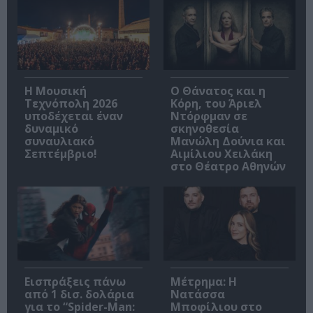
Η Μουσική
Ο Θάνατος και η
Τεχνόπολη 2026
Κόρη, του Άριελ
υποδέχεται έναν
Ντόρφμαν σε
δυναμικό
σκηνοθεσία
συναυλιακό
Μανώλη Δούνια και
Σεπτέμβριο!
Αιμίλιου Χειλάκη
στο Θέατρο Αθηνών
Εισπράξεις πάνω
Μέτρημα: Η
από 1 δισ. δολάρια
Νατάσσα
για το “Spider-Man:
Μποφίλιου στο