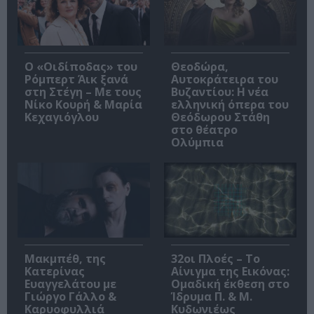
O «Οιδίποδας» του
Θεοδώρα,
Ρόμπερτ Άικ ξανά
Αυτοκράτειρα του
στη Στέγη – Με τους
Βυζαντίου: Η νέα
Νίκο Κουρή & Μαρία
ελληνική όπερα του
Κεχαγιόγλου
Θεόδωρου Στάθη
στο θέατρο
Ολύμπια
Μακμπέθ, της
32οι Πλοές – Το
Κατερίνας
Αίνιγμα της Εικόνας:
Ευαγγελάτου με
Ομαδική έκθεση στο
Γιώργο Γάλλο &
Ίδρυμα Π. & Μ.
Καρυοφυλλιά
Κυδωνιέως