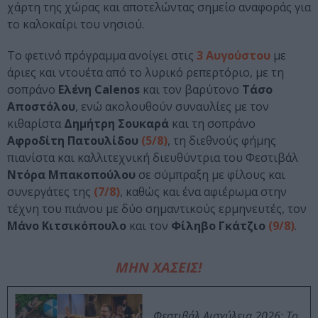
χάρτη της χώρας και αποτελώντας σημείο αναφοράς για
το καλοκαίρι του νησιού.
Το φετινό πρόγραμμα ανοίγει στις
3 Αυγούστου
με
άριες και ντουέτα από το λυρικό ρεπερτόριο, με τη
σοπράνο
Ελένη Calenos
και τον βαρύτονο
Τάσο
Αποστόλου
, ενώ ακολουθούν συναυλίες με τον
κιθαρίστα
Δημήτρη Σουκαρά
και τη σοπράνο
Αφροδίτη Πατουλίδου
(5/8)
, τη διεθνούς φήμης
πιανίστα και καλλιτεχνική διευθύντρια του Φεστιβάλ
Ντόρα Μπακοπούλου
σε σύμπραξη με φίλους και
συνεργάτες της
(7/8)
, καθώς και ένα αφιέρωμα στην
τέχνη του πιάνου με δύo σημαντικούς ερμηνευτές, τον
Μάνο Κιτσικόπουλο
και τον
Φίληβο Γκάτζιο
(9/8)
.
ΜΗΝ ΧΑΣΕΙΣ!
Φεστιβάλ Αισχύλεια 2026: Το