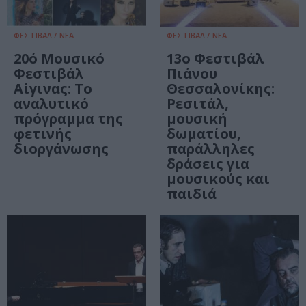
ΦΕΣΤΙΒΑΛ / ΝΕΑ
ΦΕΣΤΙΒΑΛ / ΝΕΑ
20ό Μουσικό
13ο Φεστιβάλ
Φεστιβάλ
Πιάνου
Αίγινας: Το
Θεσσαλονίκης:
αναλυτικό
Ρεσιτάλ,
πρόγραμμα της
μουσική
φετινής
δωματίου,
διοργάνωσης
παράλληλες
δράσεις για
μουσικούς και
παιδιά