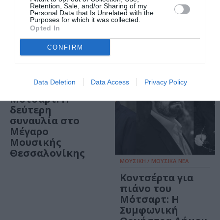
Μουσικής
Retention, Sale, and/or Sharing of my
Personal Data that Is Unrelated with the
Αθηνών στο
Purposes for which it was collected.
Πειραιάς Artport
Opted In
ΙΙ
CONFIRM
ΜΟΥΣΙΚΗ / ΜΟΥΣΙΚΑ ΝΕΑ
Κοντσέρτα για
Data Deletion
Data Access
Privacy Policy
πιάνο του
Μότσαρτ: Η
δεύτερη
συναυλία στο
Μέγαρο
Μουσικής
Θεσσαλονίκης
ΜΟΥΣΙΚΗ / ΜΟΥΣΙΚΑ ΝΕΑ
Κοντσέρτα για
πιάνο του
Μότσαρτ: Η
Συμφωνική