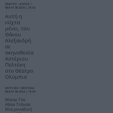
ΘΕΑΤΡΟ - ΧΟΡΟΣ /
ΝΕΑ
07.08.2026 | 20.02
Αυτή η
νύχτα
μένει, του
Θάνου
Αλεξανδρή
σε
σκηνοθεσία
Αστέριου
Πελτέκη
στο Θέατρο
Ολύμπια
ΜΟΥΣΙΚΗ / ΜΟΥΣΙΚΑ
ΝΕΑ
07.08.2026 | 19.04
Mania The
Abba Tribute:
Μια μοναδική