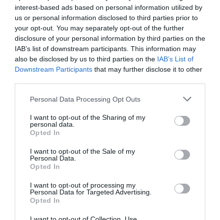
Αφιέρωμα στον
interest-based ads based on personal information utilized by
μεγάλο
us or personal information disclosed to third parties prior to
μουσικοσυνθέτη
your opt-out. You may separately opt-out of the further
στο Δημοτικό
disclosure of your personal information by third parties on the
Θέατρο Ολύμπια
IAB’s list of downstream participants. This information may
also be disclosed by us to third parties on the
IAB’s List of
ΘΕΜΑΤΑ / ΝΕΑ
Downstream Participants
that may further disclose it to other
third parties.
Θέατρο Ολύμπια:
Το καλλιτεχνικό
Personal Data Processing Opt Outs
πρόγραμμα για
την περίοδο 2022
I want to opt-out of the Sharing of my
– 2023
personal data.
Opted In
I want to opt-out of the Sale of my
Personal Data.
Opted In
ΘΕΑΤΡΟ - ΧΟΡΟΣ / ΝΕΑ
Enoch Arden: Το
I want to opt-out of processing my
έργο του Άλφρεντ
Personal Data for Targeted Advertising.
Opted In
Λορντ Τέννυσον
από το Μέγαρο
I want to opt-out of Collection, Use,