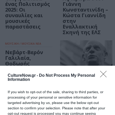
ένας Πολιτισμός
Γιάννη
2025: Οι
Κωνσταντινίδη –
συναυλίες και
Κώστα Γιαννίδη
μουσικές
στην
παραστάσεις
Εναλλακτική
Σκηνή της ΕΛΣ
ΜΟΥΣΙΚΗ / ΜΟΥΣΙΚΑ ΝΕΑ
Νεβάρτ-Βερόν
Γαλιλαία,
Θοδωρής
Τζοβανάκης με
το Κουαρτέτο
CultureNow.gr -
Do Not Process My Personal
Εγχόρδων
Information
Αθηνών στο
Μέγαρο
If you wish to opt-out of the sale, sharing to third parties, or
Μουσικής
ΜΟΥΣΙΚΗ / ΜΟΥΣΙΚΑ ΝΕΑ
processing of your personal or sensitive information for
Αθηνών
targeted advertising by us, please use the below opt-out
Δημήτρης
section to confirm your selection. Please note that after your
Μητρόπουλος:
opt-out request is processed you may continue seeing