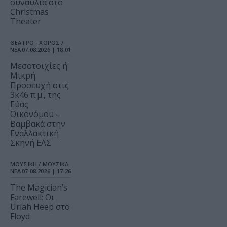
συναυλία στο
Christmas
Theater
ΘΕΑΤΡΟ - ΧΟΡΟΣ /
ΝΕΑ
07.08.2026 | 18.01
Μεσοτοιχίες ή
Μικρή
Προσευχή στις
3κ46 π.μ., της
Εύας
Οικονόμου –
Βαμβακά στην
Εναλλακτική
Σκηνή ΕΛΣ
ΜΟΥΣΙΚΗ / ΜΟΥΣΙΚΑ
ΝΕΑ
07.08.2026 | 17.26
The Magician’s
Farewell: Οι
Uriah Heep στο
Floyd