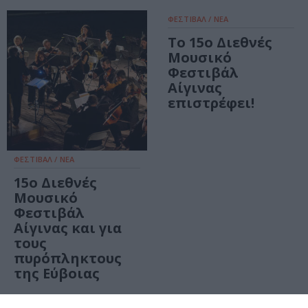
ΦΕΣΤΙΒΑΛ / ΝΕΑ
Το 15ο Διεθνές
Μουσικό
Φεστιβάλ
Αίγινας
επιστρέφει!
ΦΕΣΤΙΒΑΛ / ΝΕΑ
15ο Διεθνές
Μουσικό
Φεστιβάλ
Αίγινας και για
τους
πυρόπληκτους
της Εύβοιας
ΦΕΣΤΙΒΑΛ / ΝΕΑ