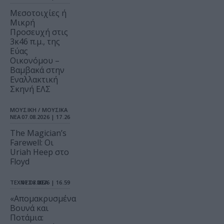
Μεσοτοιχίες ή
Μικρή
Προσευχή στις
3κ46 π.μ., της
Εύας
Οικονόμου –
Βαμβακά στην
Εναλλακτική
Σκηνή ΕΛΣ
ΜΟΥΣΙΚΗ / ΜΟΥΣΙΚΑ
ΝΕΑ
07.08.2026 | 17.26
The Magician’s
Farewell: Οι
Uriah Heep στο
Floyd
ΤΕΧΝΕΣ / ΝΕΑ
07.08.2026 | 16.59
«Απομακρυσμένα
Βουνά και
Ποτάμια: