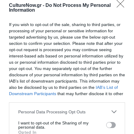
CultureNow.gr -
Do Not Process My Personal
13ο Διεθνές
Information
Μουσικό
Φεστιβάλ
If you wish to opt-out of the sale, sharing to third parties, or
Αίγινας
processing of your personal or sensitive information for
targeted advertising by us, please use the below opt-out
section to confirm your selection. Please note that after your
opt-out request is processed you may continue seeing
interest-based ads based on personal information utilized by
ΦΕΣΤΙΒΑΛ / ΝΕΑ
us or personal information disclosed to third parties prior to
14ο Διεθνές
your opt-out. You may separately opt-out of the further
Μουσικό
disclosure of your personal information by third parties on the
Φεστιβάλ
IAB’s list of downstream participants. This information may
also be disclosed by us to third parties on the
IAB’s List of
Αίγινας
Downstream Participants
that may further disclose it to other
third parties.
ΜΟΥΣΙΚΗ / ΜΟΥΣΙΚΑ ΝΕΑ
ΦΕΣΤΙΒΑΛ / ΝΕΑ
12ο Διεθνές
12ο Διεθνές
Personal Data Processing Opt Outs
Μουσικό
Μουσικό
I want to opt-out of the Sharing of my
Φεστιβάλ
Φεστιβάλ
personal data.
Αίγινας: Οι
Αίγινας
Opted In