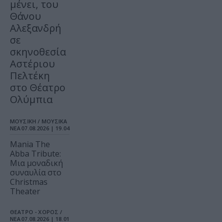
μένει, του
Θάνου
Αλεξανδρή
σε
σκηνοθεσία
Αστέριου
Πελτέκη
στο Θέατρο
Ολύμπια
ΜΟΥΣΙΚΗ / ΜΟΥΣΙΚΑ
ΝΕΑ
07.08.2026 | 19.04
Mania The
Abba Tribute:
Μια μοναδική
συναυλία στο
Christmas
Theater
ΘΕΑΤΡΟ - ΧΟΡΟΣ /
ΝΕΑ
07.08.2026 | 18.01