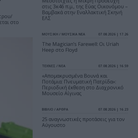
Μεσοτοιχίες ή Μικρή Προσευχή
στις 3κ46 π.μ., της Εύας Οικονόμου –
Βαμβακά στην Εναλλακτική Σκηνή
τρου/
ΕΛΣ
εται στο
ΜΟΥΣΙΚΗ / ΜΟΥΣΙΚΑ ΝΕΑ
07.08.2026 | 17.26
The Magician’s Farewell: Οι Uriah
Heep στο Floyd
ΤΕΧΝΕΣ / ΝΕΑ
07.08.2026 | 16.59
«Απομακρυσμένα Βουνά και
Ποτάμια: Πνευματική Πατρίδα»:
Περιοδική έκθεση στο Διαχρονικό
Μουσείο Αίγινας
ΒΙΒΛΙΟ / ΑΡΘΡΑ
07.08.2026 | 16.23
25 αναγνωστικές προτάσεις για τον
Αύγουστο