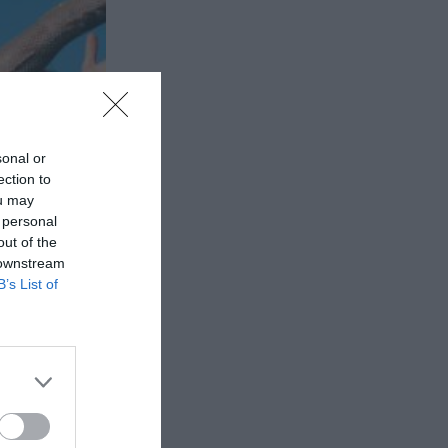
sonal or
ection to
ou may
 personal
out of the
 downstream
B’s List of
ην