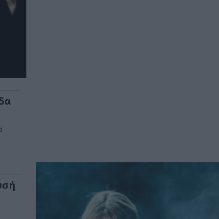
δα
α
υσή