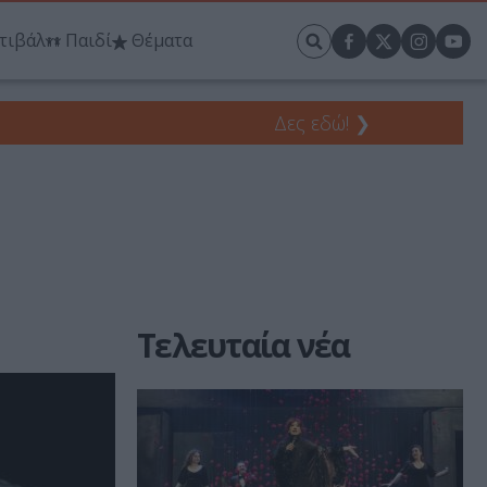
τιβάλ
Παιδί
Θέματα
Δες εδώ!
❯
Τελευταία νέα