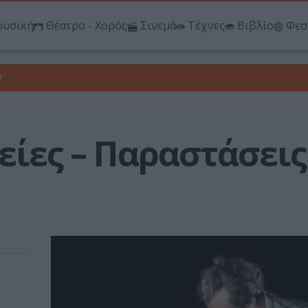
υσική
Θέατρο - Χορός
Σινεμά
Τέχνες
Βιβλίο
Φεσ
r
είες – Παραστάσεις