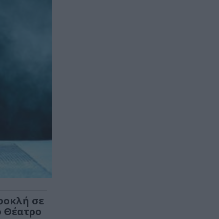
φοκλή σε
ο Θέατρο