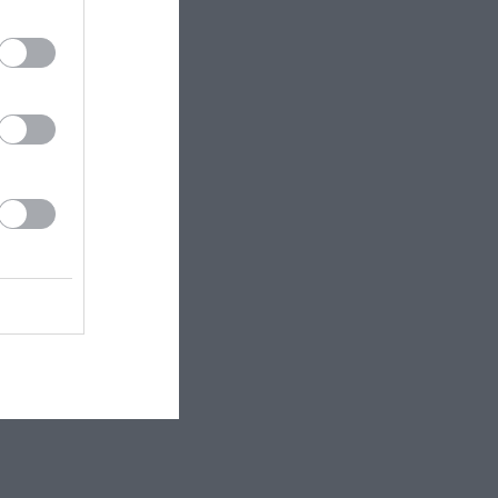
ει δωρεάν
α.
κο σε
λου στο
 η παράσταση