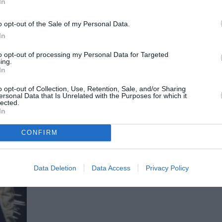
In
o
εβδομάδα 22-28 Σεπτεμβρίου
o opt-out of the Sale of my Personal Data.
Και αυτή την εβδομάδα το CultureNow προτείν
In
εκδηλώσεις που πραγματοποιούνται στην Αθήν
to opt-out of processing my Personal Data for Targeted
ing.
In
ΘΕΑΤΡΟ - ΧΟΡΟΣ / ΝΕΑ
Μια άλλη Θήβα, του Σέρχιο Μπλάν
o opt-out of Collection, Use, Retention, Sale, and/or Sharing
σκηνοθεσία Βαγγέλη Θεοδωρόπου
ersonal Data that Is Unrelated with the Purposes for which it
lected.
Θέατρο Δάσους
In
Στο πλαίσιο της καλοκαιρινής της περιοδείας,
CONFIRM
«Μια άλλη Θήβα» έρχεται στο Θέατρο...
Data Deletion
Data Access
Privacy Policy