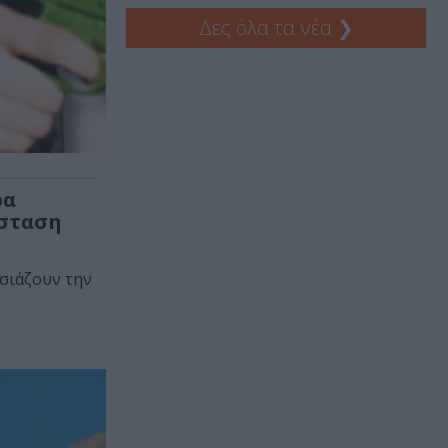
Δες όλα τα νέα
❯
ρα
άσταση
σιάζουν την