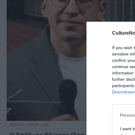
CultureNo
If you wish 
sensitive in
confirm you
continue se
information 
further disc
participants
Downstream 
Persona
ΘΕΑΤΡΟ - ΧΟΡΟΣ / ΝΕΑ
I want t
Ο Σπήλιος Φλώρος “Στο Τρέξιμο” –