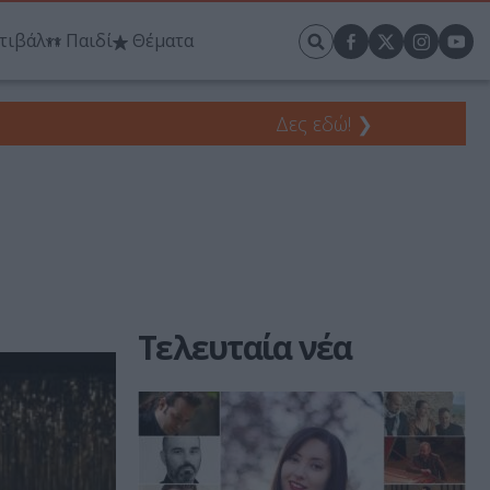
τιβάλ
Παιδί
Θέματα
Δες εδώ!
❯
Τελευταία νέα