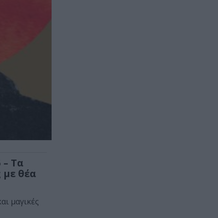
 – Τα
 με θέα
αι μαγικές