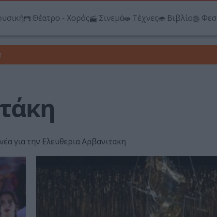
υσική
Θέατρο - Χορός
Σινεμά
Τέχνες
Βιβλίο
Φεσ
r
ιτάκη
 νέα για την Ελευθερια Αρβανιτακη