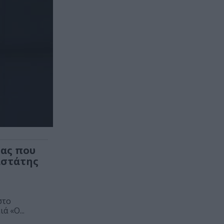
ας που
αστάτης
στο
ά «Ο...