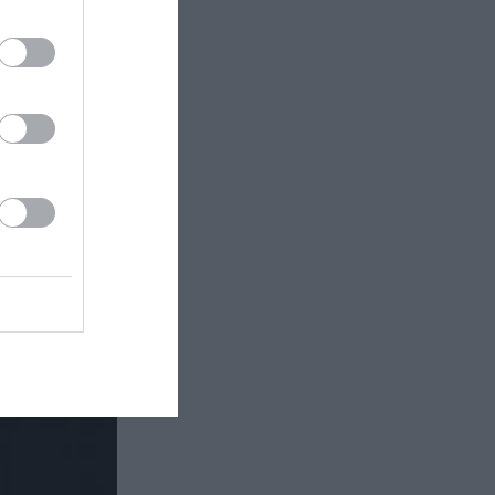
ου
Λυρική
σιάζει τη