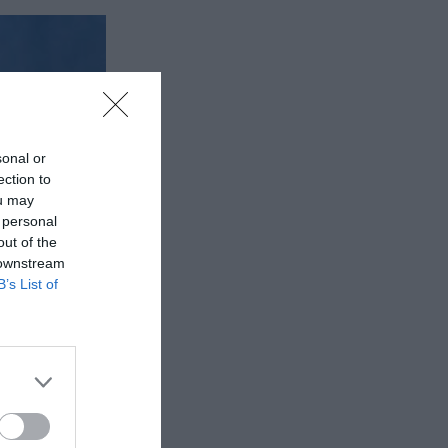
sonal or
ection to
ou may
 personal
out of the
 downstream
B’s List of