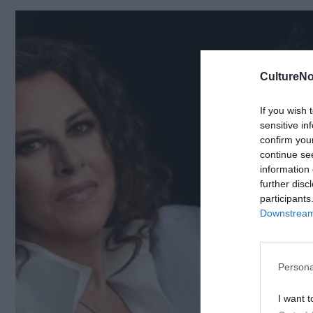
CultureNo
If you wish 
sensitive in
confirm you
continue se
information 
further disc
participants
Downstream 
Persona
I want t