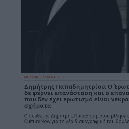
ΜΟΥΣΙΚΗ / ΣΥΝΕΝΤΕΥΞΕΙΣ
Δημήτρης Παπαδημητρίου: Ο Έρωτ
δε φέρνει επανάσταση και ο επαν
που δεν έχει ερωτισμό είναι νεκρά
σχήματα
Ο συνθέτης Δημήτρης Παπαδημητρίου μίλησε 
CultureNow για τη νέα δισκογραφική του δουλει