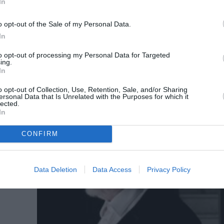
In
o opt-out of the Sale of my Personal Data.
ΘΕΑΤΡΟ - ΧΟΡΟΣ / ΝΕΑ
In
Η χρυσή εποχή: Μια δημιουργία τ
to opt-out of processing my Personal Data for Targeted
Κωνσταντίνου Ρήγου στην Εθνική 
ing.
Σκηνή
In
Το Μπαλέτο της Εθνικής Λυρικής Σκηνής παρου
o opt-out of Collection, Use, Retention, Sale, and/or Sharing
νέα παραγωγή χορού "Η χρυσή εποχή",...
ersonal Data that Is Unrelated with the Purposes for which it
lected.
In
CONFIRM
ρο
Data Deletion
Data Access
Privacy Policy
ονται