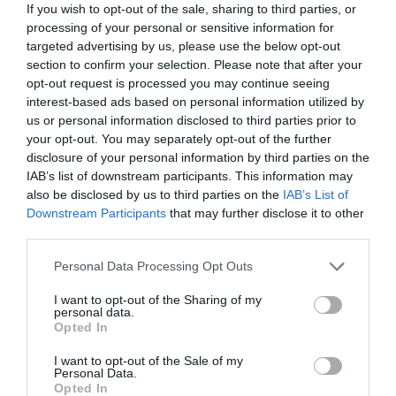
της Θεσσαλονίκης, Μακεδονικό Μουσείο Σύγχρονης
If you wish to opt-out of the sale, sharing to third parties, or
Τέχνης, Θεσσαλονίκη (2009), Επιλεκτική γνώση,
processing of your personal or sensitive information for
targeted advertising by us, please use the below opt-out
Μορφωτικό Ίδρυμα Εθνικής Τραπέζης σε συνεργασία
section to confirm your selection. Please note that after your
με το Ινστιτούτο Σύγχρονης Τέχνης και Σκέψης, Αθήνα
opt-out request is processed you may continue seeing
(2008), και Μπιενάλε Σύγχρονης Τέχνης του Πόρτλαντ,
interest-based ads based on personal information utilized by
Portland Museum of Art (2007). Το 2009 κέρδισε το
us or personal information disclosed to third parties prior to
βραβείο ΔΕΣΤΕ του Ιδρύματος ΔΕΣΤΕ στην Αθήνα.
your opt-out. You may separately opt-out of the further
disclosure of your personal information by third parties on the
Κεντρική εικόνα θέματος: Ειρήνη Ευσταθίου, Botanist of the
IAB’s list of downstream participants. This information may
Sidewalk, 2023-2026, Lithograph and silkscreen on canvas/
also be disclosed by us to third parties on the
IAB’s List of
Downstream Participants
that may further disclose it to other
Λιθογραφία και μεταξοτυπία σε καμβά, 70 x 50 cm
third parties.
Ταυτότητα Εκδήλωσης
Personal Data Processing Opt Outs
I want to opt-out of the Sharing of my
Ημερομηνία:
personal data.
Opted In
21/05/2026
18/07/2026
Από:
Εως:
I want to opt-out of the Sale of my
Εγκαίνια: Πέμπτη 21 Μαΐου 2026, 7-9.30 μ.μ.
Personal Data.
Ώρες λειτουργίας: Τρίτη- Παρασκευή, 12-6 μ.μ. |
Opted In