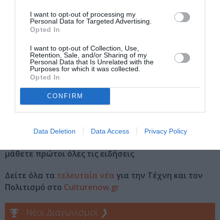
Σάββατο, 12-4 μ.μ.
I want to opt-out of processing my
Personal Data for Targeted Advertising.
Τοποθεσία:
Opted In
Γκαλερί Ελένη Κορωναίου, Δημοφώντος 30 &
I want to opt-out of Collection, Use,
Θορικιών 7, Αθήνα
Retention, Sale, and/or Sharing of my
Personal Data that Is Unrelated with the
Purposes for which it was collected.
Ελένη Κορωναίου Gallery
Opted In
Πληροφορίες / Κρατήσεις:
CONFIRM
Τηλ: 210 3411 748 |
koroneougallery.com
Data Deletion
Data Access
Privacy Policy
Ακολουθήστε το Culturenow.gr στο
Google News
και
μάθετε πρώτοι όλες τις ειδήσεις
Δείτε όλα τα
τελευταία νέα
για την Τέχνη και τον
Πολιτισμό στο
Culturenow.gr
Νέοι Διαγωνισμοί
❯