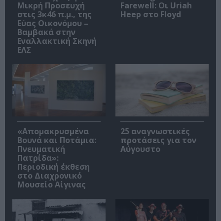
Μικρή Προσευχή
Farewell: Οι Uriah
στις 3κ46 π.μ., της
Heep στο Floyd
Εύας Οικονόμου –
Βαμβακά στην
Εναλλακτική Σκηνή
ΕΛΣ
«Απομακρυσμένα
25 αναγνωστικές
Βουνά και Ποτάμια:
προτάσεις για τον
Πνευματική
Αύγουστο
Πατρίδα»:
Περιοδική έκθεση
στο Διαχρονικό
Μουσείο Αίγινας