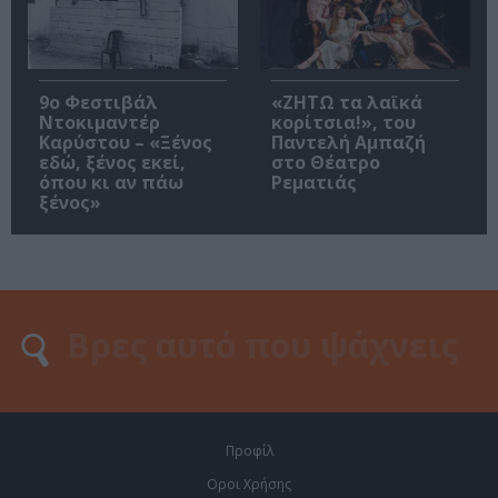
9ο Φεστιβάλ
«ΖΗΤΩ τα λαϊκά
Ντοκιμαντέρ
κορίτσια!», του
Καρύστου – «Ξένος
Παντελή Αμπαζή
εδώ, ξένος εκεί,
στο Θέατρο
όπου κι αν πάω
Ρεματιάς
ξένος»
Προφίλ
Οροι Χρήσης