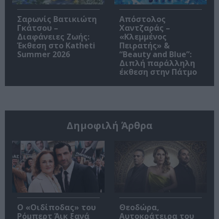
Σαρωνίς Βατικιώτη
Απόστολος
Γκάτσου –
Χαντζαράς –
Διαφάνειες Ζωής:
«Κλεμμένος
Έκθεση στο Katheti
Πειρατής» &
Summer 2026
“Beauty and Blue”:
Διπλή παράλληλη
έκθεση στην Πάτμο
Δημοφιλή Άρθρα
O «Οιδίποδας» του
Θεοδώρα,
Ρόμπερτ Άικ ξανά
Αυτοκράτειρα του