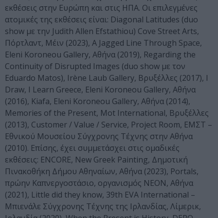
εκθέσεις στην Ευρώπη και στις ΗΠΑ. Οι επιλεγμένες
ατομικές της εκθέσεις είναι: Diagonal Latitudes (duo
show με την Judith Allen Efstathiou) Cove Street Arts,
Πόρτλαντ, Μέιν (2023), A Jagged Line Through Space,
Eleni Koroneou Gallery, Αθήνα (2019), Regarding the
Continuity of Disrupted Images (duo show με τον
Eduardo Matos), Irène Laub Gallery, Βρυξέλλες (2017), I
Draw, I Learn Greece, Eleni Koroneou Gallery, Αθήνα
(2016), Kiafa, Eleni Koroneou Gallery, Αθήνα (2014),
Memories of the Present, Mot International, Βρυξέλλες
(2013), Customer / Value / Service, Project Room, ΕΜΣΤ –
Εθνικού Μουσείου Σύγχρονης Τέχνης στην Αθήνα
(2010). Επίσης, έχει συμμετάσχει στις ομαδικές
εκθέσεις: ENCORE, Νew Greek Painting, Δημοτική
Πινακοθήκη Δήμου Αθηναίων, Αθήνα (2023), Portals,
πρώην Καπνεργοστάσιο, οργανισμός NEON, Αθήνα
(2021), Little did they know, 39th EVA International –
Μπιενάλε Σύγχρονης Τέχνης της Ιρλανδίας, Λίμερικ,