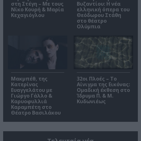
στη Στέγη – Με τους
Βυζαντίου: Η νέα
Νίκο Κουρή & Μαρία
ελληνική όπερα του
Κεχαγιόγλου
Θεόδωρου Στάθη
στο θέατρο
Ολύμπια
Μακμπέθ, της
32οι Πλοές – Το
Κατερίνας
Αίνιγμα της Εικόνας:
Ευαγγελάτου με
Ομαδική έκθεση στο
Γιώργο Γάλλο &
Ίδρυμα Π. & Μ.
Καρυοφυλλιά
Κυδωνιέως
Καραμπέτη στο
Θέατρο Βασιλάκου
Τελευταία νέα