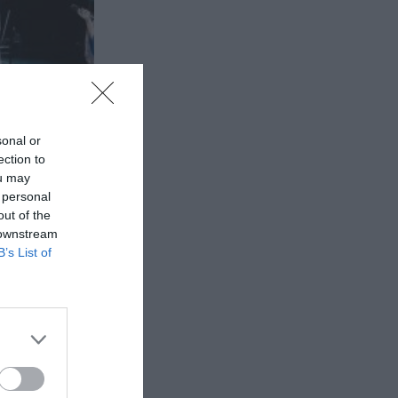
sonal or
ection to
ou may
 personal
out of the
 downstream
B’s List of
και τη Σκηνή