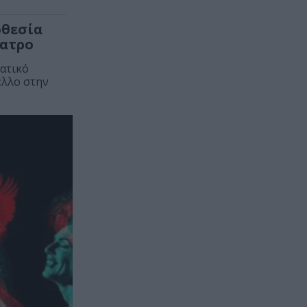
οθεσία
έατρο
ατικό
έλλο στην