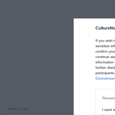
CultureNo
If you wish 
sensitive in
confirm you
continue se
information 
further disc
participants
Downstream 
Persona
ΘΕΜΑΤΑ / ΝΕΑ
I want t