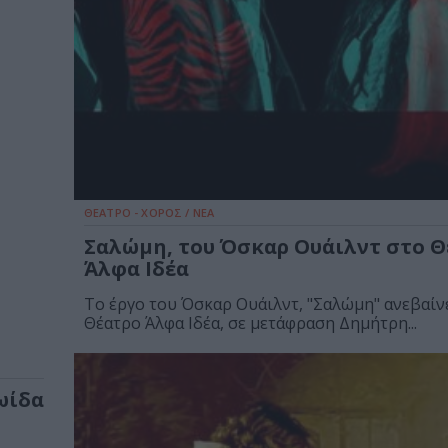
ΘΕΑΤΡΟ - ΧΟΡΟΣ / ΝΕΑ
Σαλώμη, του Όσκαρ Ουάιλντ στο 
Άλφα Ιδέα
Το έργο του Όσκαρ Ουάιλντ, "Σαλώμη" ανεβαίν
Θέατρο Άλφα Ιδέα, σε μετάφραση Δημήτρη...
ωίδα