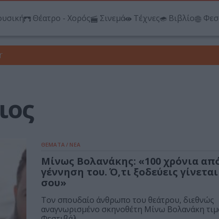
υσική
Θέατρο - Χορός
Σινεμά
Τέχνες
Βιβλίο
Φεσ
r
ιος
ΘΕΜΑΤΑ / ΝΕΑ
Μίνως Βολανάκης: «100 χρόνια απ
γέννηση του. Ό,τι ξοδεύεις γίνεται
σου»
Τον σπουδαίο άνθρωπο του θεάτρου, διεθνώς
αναγνωρισμένο σκηνοθέτη Μίνω Βολανάκη τιμά
Φεστιβάλ...