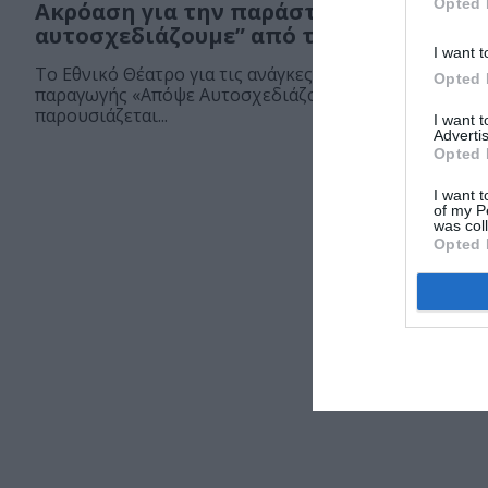
Opted 
Ακρόαση για την παράσταση “Απόψε
αυτοσχεδιάζουμε” από το Εθνικό Θέατ
I want t
Το Εθνικό Θέατρο για τις ανάγκες της χειμερινής
Opted 
παραγωγής «Απόψε Αυτοσχεδιάζουμε», η οποία
παρουσιάζεται...
I want 
Advertis
Opted 
I want t
of my P
was col
Opted 