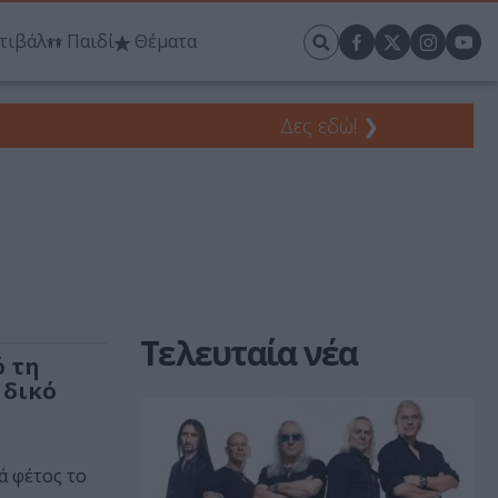
τιβάλ
Παιδί
Θέματα
Δες εδώ!
❯
Τελευταία νέα
ό τη
 δικό
 φέτος το