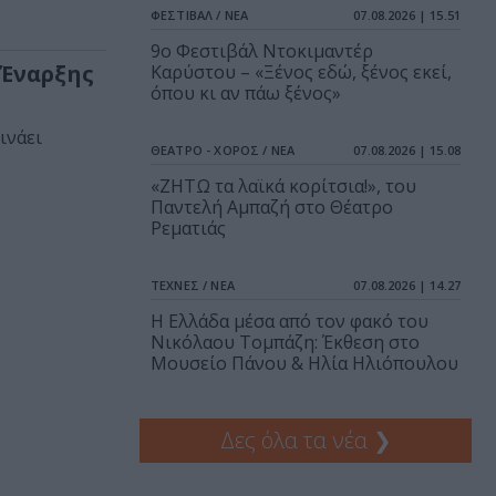
ΦΕΣΤΙΒΑΛ / ΝΕΑ
07.08.2026 | 15.51
9ο Φεστιβάλ Ντοκιμαντέρ
 Έναρξης
Καρύστου – «Ξένος εδώ, ξένος εκεί,
όπου κι αν πάω ξένος»
ινάει
ΘΕΑΤΡΟ - ΧΟΡΟΣ / ΝΕΑ
07.08.2026 | 15.08
«ΖΗΤΩ τα λαϊκά κορίτσια!», του
Παντελή Αμπαζή στο Θέατρο
Ρεματιάς
ΤΕΧΝΕΣ / ΝΕΑ
07.08.2026 | 14.27
Η Ελλάδα μέσα από τον φακό του
Νικόλαου Τομπάζη: Έκθεση στο
Μουσείο Πάνου & Ηλία Ηλιόπουλου
Δες όλα τα νέα
❯