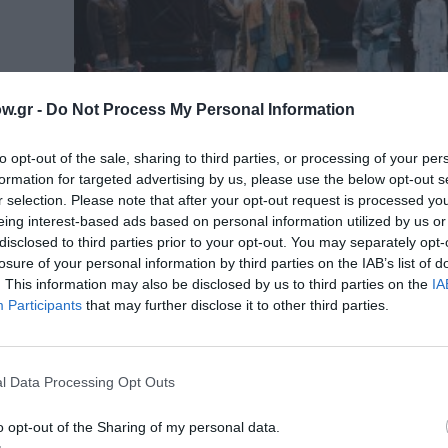
w.gr -
Do Not Process My Personal Information
to opt-out of the sale, sharing to third parties, or processing of your per
formation for targeted advertising by us, please use the below opt-out s
r selection. Please note that after your opt-out request is processed y
eing interest-based ads based on personal information utilized by us or
disclosed to third parties prior to your opt-out. You may separately opt-
losure of your personal information by third parties on the IAB’s list of
ΘΕΑΤΡΟ - ΧΟΡΟΣ / ΝΕΑ
. This information may also be disclosed by us to third parties on the
IA
Το Εθνικό Θέατρο υποδέχεται τον
Participants
that may further disclose it to other third parties.
Σεπτέμβριο με δύο επαναλήψεις
Το Εθνικό Θέατρο ανοίγει την Κεντρική Σκηνή 
«Μαρίκα Κοτοπούλη» στο Θέατρο...
l Data Processing Opt Outs
o opt-out of the Sharing of my personal data.