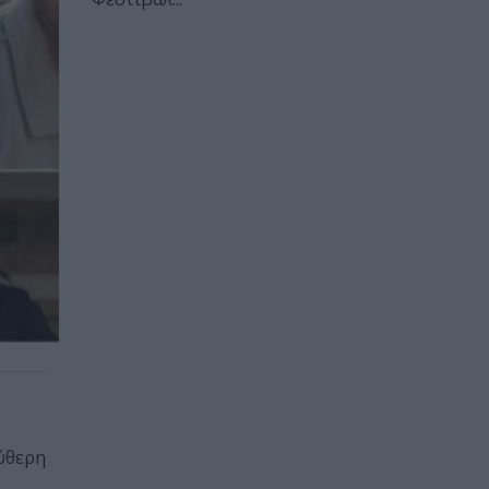
εύθερη