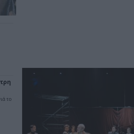
ο
ήτρη
ιά το