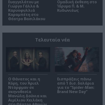
Ευαγγελάτου με
Ομαδική έκθεση στο
Γιώργο Γάλλο &
Ίδρυμα Π. & Μ.
Καρυοφυλλιά
Κυδωνιέως
Καραμπέτη στο
Θέατρο Βασιλάκου
Τελευταία νέα
Ο Θάνατος και η
Εισπράξεις πάνω
Κόρη, του Άριελ
από 1 δισ. δολάρια
Ντόρφμαν σε
για το “Spider-Man:
σκηνοθεσία
Brand New Day”
Μανώλη Δούνια και
Αιμίλιου Χειλάκη
στο Θέατρο Αθηνών