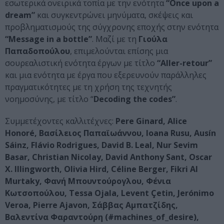
εσωτερικά ονειρικά τοπία με την ενότητα
“Once upon a
dream”
και συγκεντρώνει μηνύματα, σκέψεις και
προβληματισμούς της σύγχρονης εποχής στην ενότητα
“Message in a bottle”
. Μαζί με τη
Γιούλα
Παπαδοπούλου
, επιμελούνται επίσης μια
σουρεαλιστική ενότητα έργων με τίτλο
“Aller-retour”
και μια ενότητα με έργα που εξερευνούν παράλληλες
πραγματικότητες με τη χρήση της τεχνητής
νοημοσύνης, με τίτλο “
Decoding the codes”
.
Συμμετέχοντες καλλιτέχνες:
Pere Ginard, Alice
Honoré, Βασίλειος Παπαϊωάννου, Ioana Rusu, Ausín
Sáinz, Flávio Rodrigues, David B. Leal, Nur Sevim
Basar, Christian Nicolay, David Anthony Sant, Oscar
X. Illingworth, Olivia Hird, Céline Berger, Fikri Al
Murtaky, Φανή Μπουντούρογλου, Φένια
Κωτσοπούλου, Tessa Ojala, Levent Çetin, Jerónimo
Veroa, Pierre Ajavon, Σάββας Αμπατζίδης,
Βαλεντίνα Φαραντούρη (#machines_of_desire),