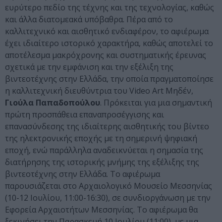
ευρύτερο πεδίο της τέχνης και της τεχνολογίας, καθώς
και άλλα διατομεακά υπόβαθρα. Πέρα από το
καλλιτεχνικό και αισθητικό ενδιαφέρον, το αφιέρωμα
έχει ιδιαίτερο ιστορικό χαρακτήρα, καθώς αποτελεί το
αποτέλεσμα μακρόχρονης και συστηματικής έρευνας
σχετικά με την εμφάνιση και την εξέλιξη της
βιντεοτέχνης στην Ελλάδα, την οποία πραγματοποίησε
η καλλιτεχνική διευθύντρια του Video Art Μηδέν,
Γιούλα Παπαδοπούλου
. Πρόκειται για μια σημαντική
πρώτη προσπάθεια επαναπροσέγγισης και
επανασύνδεσης της ιδιαίτερης αισθητικής του βίντεο
της ηλεκτρονικής εποχής με τη σημερινή ψηφιακή
εποχή, ενώ παράλληλα αναδεικνύεται η σημασία της
διατήρησης της ιστορικής μνήμης της εξέλιξης της
βιντεοτέχνης στην Ελλάδα. Το αφιέρωμα
παρουσιάζεται στο Αρχαιολογικό Μουσείο Μεσσηνίας
(10-12 Ιουλίου, 11:00-16:30), σε συνδιοργάνωση με την
Εφορεία Αρχαιοτήτων Μεσσηνίας. Το αφιέρωμα θα
ξεκινήσει την Παρασκευή 10 Ιουλίου (11:00), με μια