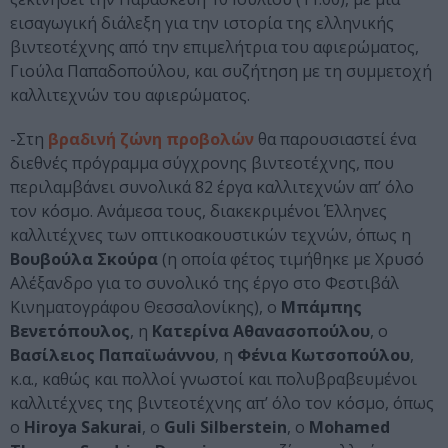
εισαγωγική διάλεξη για την ιστορία της ελληνικής
βιντεοτέχνης από την επιμελήτρια του αφιερώματος,
Γιούλα Παπαδοπούλου, και συζήτηση με τη συμμετοχή
καλλιτεχνών του αφιερώματος.
-Στη
βραδινή ζώνη προβολών
θα παρουσιαστεί ένα
διεθνές πρόγραμμα σύγχρονης βιντεοτέχνης, που
περιλαμβάνει συνολικά 82 έργα καλλιτεχνών απ’ όλο
τον κόσμο. Ανάμεσα τους, διακεκριμένοι Έλληνες
καλλιτέχνες των οπτικοακουστικών τεχνών, όπως η
Βουβούλα Σκούρα
(η οποία φέτος τιμήθηκε με Χρυσό
Αλέξανδρο για το συνολικό της έργο στο Φεστιβάλ
Κινηματογράφου Θεσσαλονίκης), ο
Μπάμπης
Βενετόπουλος
, η
Κατερίνα Αθανασοπούλου
, ο
Βασίλειος Παπαϊωάννου
, η
Φένια Κωτσοπούλου
,
κ.α., καθώς και πολλοί γνωστοί και πολυβραβευμένοι
καλλιτέχνες της βιντεοτέχνης απ’ όλο τον κόσμο, όπως
ο
Hiroya Sakurai
, ο
Guli Silberstein
, ο
Mohamed