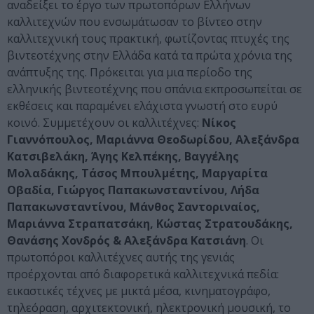
αναδείξει το έργο των πρωτοπόρων Ελλήνων
καλλιτεχνών που ενσωμάτωσαν το βίντεο στην
καλλιτεχνική τους πρακτική, φωτίζοντας πτυχές της
βιντεοτέχνης στην Ελλάδα κατά τα πρώτα χρόνια της
ανάπτυξης της. Πρόκειται για μια περίοδο της
ελληνικής βιντεοτέχνης που σπάνια εκπροσωπείται σε
εκθέσεις και παραμένει ελάχιστα γνωστή στο ευρύ
κοινό. Συμμετέχουν οι καλλιτέχνες:
Νίκος
Γιαννόπουλος, Μαριάννα Θεοδωρίδου, Αλεξάνδρα
Κατσιβελάκη, Άγης Κελπέκης, Βαγγέλης
Μολαδάκης, Τάσος Μπουλμέτης, Μαργαρίτα
Οβαδία, Γιώργος Παπακωνσταντίνου, Λήδα
Παπακωνσταντίνου, Μάνθος Σαντοριναίος,
Μαριάννα Στραπατσάκη, Κώστας Στρατουδάκης,
Θανάσης Χονδρός & Αλεξάνδρα Κατσιάνη
. Οι
πρωτοπόροι καλλιτέχνες αυτής της γενιάς
προέρχονται από διαφορετικά καλλιτεχνικά πεδία:
εικαστικές τέχνες με μικτά μέσα, κινηματογράφο,
τηλεόραση, αρχιτεκτονική, ηλεκτρονική μουσική, το