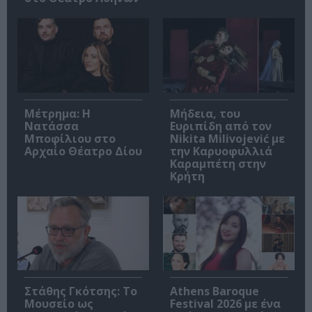
Μέτρημα: Η
Μήδεια, του
Νατάσσα
Ευριπίδη από τον
Μποφίλιου στο
Nikita Milivojević με
Αρχαίο Θέατρο Δίου
την Καρυοφυλλιά
Καραμπέτη στην
Κρήτη
Στάθης Γκότσης: Το
Athens Baroque
Μουσείο ως
Festival 2026 με ένα