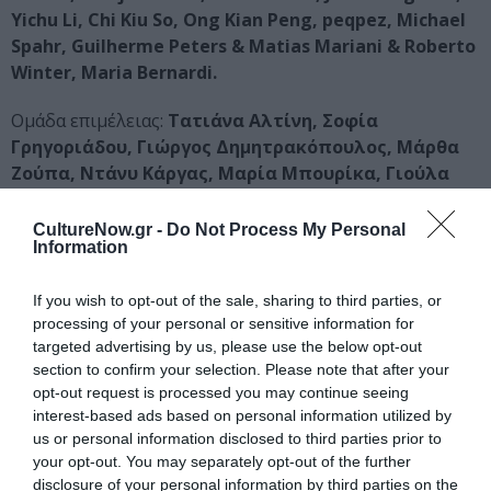
Yichu Li, Chi Kiu So, Ong Kian Peng, peqpez, Michael
Spahr, Guilherme Peters & Matias Mariani & Roberto
Winter, Maria Bernardi.
Ομάδα επιμέλειας:
Τατιάνα Αλτίνη, Σοφία
Γρηγοριάδου, Γιώργος Δημητρακόπουλος, Μάρθα
Ζούπα, Ντάνυ Κάργας, Μαρία Μπουρίκα, Γιούλα
Παπαδοπούλου, Όλγα Παπαδοπούλου, Νίκος
Ποδιάς, Μαργαρίτα Σταυράκη
CultureNow.gr -
Do Not Process My Personal
Information
Καλλιτεχνική διεύθυνση:
Γιούλα Παπαδοπούλου
και
Όλγα Παπαδοπούλου
If you wish to opt-out of the sale, sharing to third parties, or
processing of your personal or sensitive information for
targeted advertising by us, please use the below opt-out
ΔΕΣ 7 ΦΩΤΟΓΡΑΦΙΕΣ
section to confirm your selection. Please note that after your
Τοποθεσίες εκδηλώσεων
opt-out request is processed you may continue seeing
interest-based ads based on personal information utilized by
Το
Αρχαιολογικό Μουσείο Μεσσηνίας
(Αγίου
us or personal information disclosed to third parties prior to
Ιωάννου 3, Ιστορικό Κέντρο Καλαμάτας) στεγάζεται στη
your opt-out. You may separately opt-out of the further
θέση της παλαιάς κλειστής δημοτικής αγοράς της
disclosure of your personal information by third parties on the