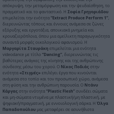
απόκρυψη, την μεταμόρφωση και την ψευδαίσθηση, το
πραγματικό και το φανταστικό. Η
Σοφία Γρηγοριάδου
επιμελείται την ενότητα
“Extract Produce Perform 1”
,
διερευνώντας τόπους και έννοιες ανάμεσα σε ζώνες
εξόρυξης και εργοτάξια, αποικιακά μνημεία και
κρουαζιερόπλοια, όπου μια αμείλικτη παραγωγικότητα
συναντά μορφές οικολογικού αφανισμού. Η
Μαργαρίτα Σταυράκη
επιμελείται μια ενότητα
videodance με τίτλο
“Dancing”
, διερευνώντας τις
βαθύτερες ανάγκες της κίνησης και της ανθρώπινης
σύνδεσης μέσω του χορού. Ο
Νίκος Ποδιάς
στην
ενότητα
«Στιγμές»
επιλέγει έργα που κινούνται
ανάμεσα στο τοπίο και τον προσωπικό χώρο, ανάμεσα
στη φύση και την ανθρώπινη παρουσία. Ο
Ντάνυ
Κάργας
στην ενότητα
“Plastic Flesh”
συνδέει σώματα
και μη-σώματα ντυμένα με πλαστική/μη πλαστική, με
ψηφιακή/πραγματική, με εννοιολογική σάρκα. Η
Όλγα
Παπαδοπούλου
μας μεταφέρει σε ασυνήθιστα