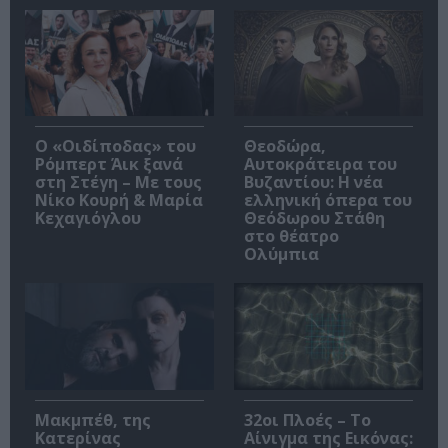
O «Οιδίποδας» του
Θεοδώρα,
Ρόμπερτ Άικ ξανά
Αυτοκράτειρα του
στη Στέγη – Με τους
Βυζαντίου: Η νέα
Νίκο Κουρή & Μαρία
ελληνική όπερα του
Κεχαγιόγλου
Θεόδωρου Στάθη
στο θέατρο
Ολύμπια
Μακμπέθ, της
32οι Πλοές – Το
Κατερίνας
Αίνιγμα της Εικόνας: