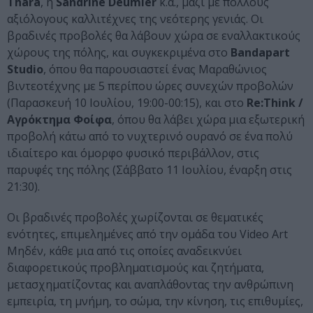
Thara
, η
Sandrine Deumier
κ.α., μαζί με πολλούς
αξιόλογους καλλιτέχνες της νεότερης γενιάς. Οι
βραδινές προβολές θα λάβουν χώρα σε εναλλακτικούς
χώρους της πόλης, και συγκεκριμένα στο
Bandapart
Studio
, όπου θα παρουσιαστεί ένας Μαραθώνιος
βιντεοτέχνης με 5 περίπου ώρες συνεχών προβολών
(Παρασκευή 10 Ιουλίου, 19:00-00:15), και στο
Re:Think /
Αγρόκτημα Φοίφα
, όπου θα λάβει χώρα μια εξωτερική
προβολή κάτω από το νυχτερινό ουρανό σε ένα πολύ
ιδιαίτερο και όμορφο φυσικό περιβάλλον, στις
παρυφές της πόλης (Σάββατο 11 Ιουλίου, έναρξη στις
21:30).
Οι βραδινές προβολές χωρίζονται σε θεματικές
ενότητες, επιμελημένες από την ομάδα του Video Art
Μηδέν, κάθε μια από τις οποίες αναδεικνύει
διαφορετικούς προβληματισμούς και ζητήματα,
μετασχηματίζοντας και αναπλάθοντας την ανθρώπινη
εμπειρία, τη μνήμη, το σώμα, την κίνηση, τις επιθυμίες,