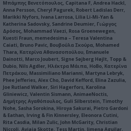
Μπάμπης Βενετόπουλος, Capitana F, Andrea Hackl,
Anna Persson, Cheryl Pagurek, Robert Ladislas Derr,
Marikki Nyfors, Ivana Larrosa, Lilia Li-Mi-Yan &
Katherina Sadovsky, Sandrine Deumier, Γιώργος
Δρόσος, Mohammad Vaezi, Rosa Groenewegen,
Kuesti Fraun, memedesima – Teresa Valentina
Caiati, Bruno Pavic, Βουβούλα Σκούρα, Mohamed
Thara, Κατερίνα Αθανασοπούλου, Emanuele
Dainotti, Marco Joubert, Signe Søjberg Højlt, Topp &
Dubio, Nils Agdler, Ηλέκτρα Μάιπα, HoBo, Κατερίνα
Πετράκου, Massimiliano Marianni, Martyna Lebryk,
Phee Jefferies, Alex Cho, David Kefford, Elina Zazulia,
Joe Rutland Walker, Siri Hagerfors, Karolina
Gliniewicz, Valentin Sismann, AnimaeNoctis,
Δημήτρης Αγαθόπουλος, Guli Silberstein, Timothy
Nohe, Sasha Sorokina, Hiroya Sakurai, Pietro Gardoni
& Eathan, Irving & Fin Kinnersley, Eleonora Cutini,
Rita Casdia, Milan Zulic, John McGarity, Christian
Niccoli, Aviaja Skotte, Tess Martin, Jimena Aguilar,