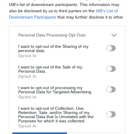
IAB’s list of downstream participants. This information may
Καλαμάτας, η οποία κτίστηκε το 1929 και λειτουργούσε
also be disclosed by us to third parties on the
IAB’s List of
έως το 1986, όταν επλήγη σοβαρά από τους σεισμούς
Downstream Participants
that may further disclose it to other
και κατεδαφίστηκε. Το νέο οικοδόμημα που κτίστηκε
third parties.
στη θέση της αγοράς παραχωρήθηκε από τον Δήμο
Καλαμάτας στο Υπουργείο Πολιτισμού, προκειμένου να
Personal Data Processing Opt Outs
λειτουργήσει ως αρχαιολογικό μουσείο, το οποίο
I want to opt-out of the Sharing of my
εγκαινιάστηκε το 2009. Οι προβολές του Video Art
personal data.
Μηδέν πραγματοποιούνται στην Αίθουσα
Opted In
Δραστηριοτήτων του Μουσείου, σε συνδιοργάνωση με
I want to opt-out of the Sale of my
την Εφορεία Αρχαιοτήτων Μεσσηνίας.
Personal Data.
Opted In
Το
Bandapart Studio
είναι ένα σύγχρονο μουσικό
I want to opt-out of processing my
στούντιο στο κέντρο της Καλαμάτας (Αναγνωσταρά 20),
Personal Data for Targeted Advertising.
που λειτουργεί ως εναλλακτικός χώρος συνάντησης
Opted In
των τεχνών, φιλοξενώντας μουσικά και
I want to opt-out of Collection, Use,
οπτικοακουστικά event, θεατρικά δρώμενα,
Retention, Sale, and/or Sharing of my
Personal Data that Is Unrelated with the
performance και εικαστικές δράσεις.
Purposes for which it was collected.
Opted In
Το
Re:Think
είναι ένας μη-κερδοσκοπικός