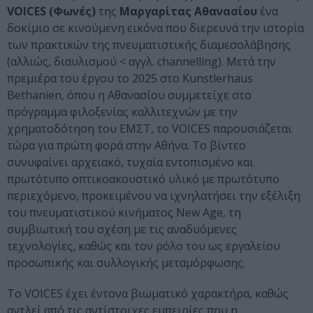
VOICES (Φωνές)
της
Μαργαρίτας Αθανασίου
ένα
δοκίμιο σε κινούμενη εικόνα που διερευνά την ιστορία
των πρακτικών της πνευματιστικής διαμεσολάβησης
(αλλιώς, διαυλισμού < αγγλ. channelling). Μετά την
πρεμιέρα του έργου το 2025 στο Kunstlerhaus
Bethanien, όπου η Αθανασίου συμμετείχε στο
πρόγραμμα φιλοξενίας καλλιτεχνών με την
χρηματοδότηση του ΕΜΣΤ, το VOICES παρουσιάζεται
τώρα για πρώτη φορά στην Αθήνα. Το βίντεο
συνυφαίνει αρχειακό, τυχαία εντοπισμένο και
πρωτότυπο οπτικοακουστικό υλικό με πρωτότυπο
περιεχόμενο, προκειμένου να ιχνηλατήσει την εξέλιξη
του πνευματιστικού κινήματος New Age, τη
συμβιωτική του σχέση με τις αναδυόμενες
τεχνολογίες, καθώς και τον ρόλο του ως εργαλείου
προσωπικής και συλλογικής μεταμόρφωσης.
Το VOICES έχει έντονα βιωματικό χαρακτήρα, καθώς
αντλεί από τις αντίστοιχες εμπειρίες που η