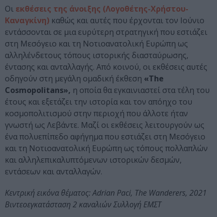
Oι
εκθέσεις της άνοιξης (Λογοθέτης-Χρήστου-
Καναγκίνη)
καθώς και αυτές που έρχονται τον Ιούνιο
εντάσσονται σε μια ευρύτερη στρατηγική που εστιάζει
στη Μεσόγειο και τη Νοτιοανατολική Ευρώπη ως
αλληλένδετους τόπους ιστορικής διασταύρωσης,
έντασης και ανταλλαγής. Από κοινού, οι εκθέσεις αυτές
οδηγούν στη μεγάλη ομαδική έκθεση
«The
Cosmopolitans»,
η οποία θα εγκαινιαστεί στα τέλη του
έτους και εξετάζει την ιστορία και τον απόηχο του
κοσμοπολιτισμού στην περιοχή που άλλοτε ήταν
γνωστή ως Λεβάντε. Μαζί οι εκθέσεις λειτουργούν ως
ένα πολυεπίπεδο αφήγημα που εστιάζει στη Μεσόγειο
και τη Νοτιοανατολική Ευρώπη ως τόπους πολλαπλών
και αλληλεπικαλυπτόμενων ιστορικών δεσμών,
εντάσεων και ανταλλαγών.
Κεντρική εικόνα θέματος: Adrian Paci, The Wanderers, 2021
Βιντεοεγκατάσταση 2 καναλιών Συλλογή ΕΜΣΤ