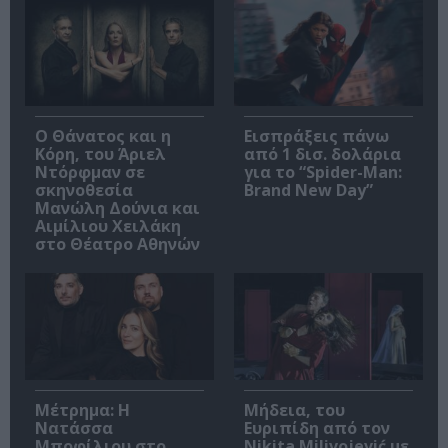
Ο Θάνατος και η
Εισπράξεις πάνω
Κόρη, του Άριελ
από 1 δισ. δολάρια
Ντόρφμαν σε
για το “Spider-Man:
σκηνοθεσία
Brand New Day”
Μανώλη Δούνια και
Αιμίλιου Χειλάκη
στο Θέατρο Αθηνών
Μέτρημα: Η
Μήδεια, του
Νατάσσα
Ευριπίδη από τον
Μποφίλιου στο
Nikita Milivojević με