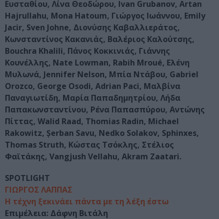
Ευσταθίου, Λίνα Θεοδώρου, Ivan Grubanov, Artan
Hajrullahu, Mona Hatoum, Γιώργος Ιωάννου, Emily
Jacir, Sven Johne, Διονύσης Καβαλλιεράτος,
Κωνσταντίνος Κακανιάς, Βαλέριος Καλούτσης,
Bouchra Khalili, Πάνος Κοκκινιάς, Γιάννης
Κουνέλλης, Nate Lowman, Rabih Mroué, Ελένη
Μυλωνά, Jennifer Nelson, Μπία Ντάβου, Gabriel
Orozco, George Osodi, Adrian Paci, Μαλβίνα
Παναγιωτίδη, Μαρία Παπαδημητρίου, Λήδα
Παπακωνσταντίνου, Ρένα Παπασπύρου, Αντώνης
Πίττας, Walid Raad, Thomias Radin, Michael
Rakowitz, Șerban Savu, Nedko Solakov, Sphinxes,
Thomas Struth, Κώστας Τσόκλης, Στέλιος
Φαϊτάκης, Vangjush Vellahu, Akram Zaatari.
SPOTLIGHT
ΓΙΩΡΓΟΣ ΛΑΠΠΑΣ
Η τέχνη ξεκινάει πάντα με τη λέξη έστω
Επιμέλεια: Δάφνη Βιτάλη