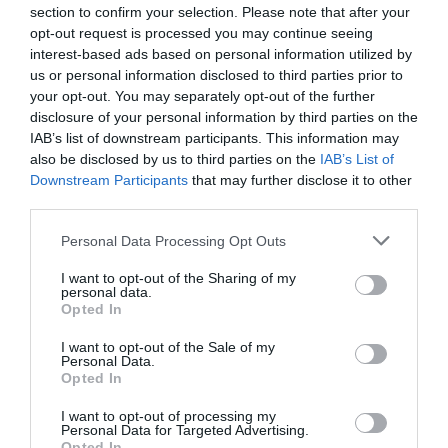
σχεδίου στο χώρο, τον διάλογο μεταξύ δισδιάστατης
section to confirm your selection. Please note that after your
opt-out request is processed you may continue seeing
και τρισδιάστατης μορφής, τη σχέση αρχιτεκτονικού
interest-based ads based on personal information utilized by
και ψευδαισθητικού χώρου, μέσα από διερευνήσεις και
us or personal information disclosed to third parties prior to
πειραματισμούς πάνω στη γλυπτική, τη φωτογραφία, τη
your opt-out. You may separately opt-out of the further
χρήση της κίνησης, του φωτός και της κλίμακας. Με
disclosure of your personal information by third parties on the
διαπολιτισμικές αναφορές από την αρχαία αιγυπτιακή
IAB’s list of downstream participants. This information may
τέχνη, την αρχαία Ελλάδα, τον πολιτισμό των Μάγια
also be disclosed by us to third parties on the
IAB’s List of
μέχρι την ιστορία της τέχνης του 20ου αιώνα, την
Downstream Participants
that may further disclose it to other
third parties.
σύγχρονη εικονογραφία αλλά και σημαντικές στιγμές
της πολιτικής και κοινωνικής πρόσφατης ιστορίας, το
Personal Data Processing Opt Outs
έργο του Λάππα ανοίγεται και διαμορφώνεται ανάμεσα
σε δίπολα όπως το προσωπικό και το συλλογικό, το
I want to opt-out of the Sharing of my
personal data.
ιδιωτικό και το δημόσιο, το έργο τέχνης και ο θεατής,
Opted In
το τοπικό και το παγκόσμιο, η Ανατολή και η Δύση.
Παράλληλα, ως καθηγητής στη Ανωτάτη Σχολή Καλών
I want to opt-out of the Sale of my
Personal Data.
Τεχνών επηρέασε βαθιά νεότερες γενιές καλλιτεχνών.
Opted In
(ΔΒ)
I want to opt-out of processing my
Personal Data for Targeted Advertising.
Η έκθεση πραγματοποιείται στο πλαίσιο του
Opted In