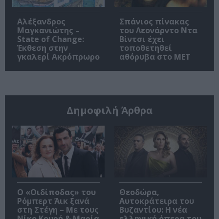
Αλέξανδρος
Σπάνιος πίνακας
Μαγκανιώτης –
του Λεονάρντο Ντα
State of Change:
Βίντσι έχει
Έκθεση στην
τοποθετηθεί
γκαλερί Ακρόπρωρο
αθόρυβα στο MET
Δημοφιλή Άρθρα
O «Οιδίποδας» του
Θεοδώρα,
Ρόμπερτ Άικ ξανά
Αυτοκράτειρα του
στη Στέγη – Με τους
Βυζαντίου: Η νέα
Νίκο Κουρή & Μαρία
ελληνική όπερα του