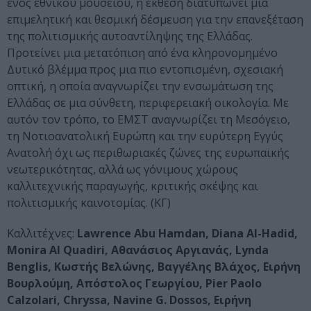
ενός εθνικού μουσείου, η έκθεση διατυπώνει μια
επιμελητική και θεσμική δέσμευση για την επανεξέταση
της πολιτισμικής αυτοαντίληψης της Ελλάδας.
Προτείνει μια μετατόπιση από ένα κληρονομημένο
Δυτικό βλέμμα προς μια πιο εντοπισμένη, σχεσιακή
οπτική, η οποία αναγνωρίζει την ενσωμάτωση της
Ελλάδας σε μια σύνθετη, περιφερειακή οικολογία. Με
αυτόν τον τρόπο, το EMΣT αναγνωρίζει τη Μεσόγειο,
τη Νοτιοανατολική Ευρώπη και την ευρύτερη Εγγύς
Ανατολή όχι ως περιθωριακές ζώνες της ευρωπαϊκής
νεωτερικότητας, αλλά ως γόνιμους χώρους
καλλιτεχνικής παραγωγής, κριτικής σκέψης και
πολιτισμικής καινοτομίας. (KΓ)
Kαλλιτέχνες:
Lawrence Abu Hamdan, Diana Al-Hadid,
Monira Al Quadiri, Αθανάσιος Αργιανάς, Lynda
Benglis, Κωστής Βελώνης, Βαγγέλης Βλάχος, Ειρήνη
Βουρλούμη, Απόστολος Γεωργίου, Pier Paolo
Calzolari, Chryssa, Navine G. Dossos, Ειρήνη