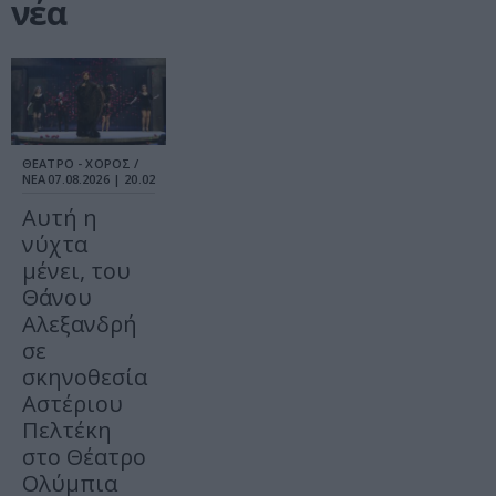
νέα
ΘΕΑΤΡΟ - ΧΟΡΟΣ /
ΝΕΑ
07.08.2026 | 20.02
Αυτή η
νύχτα
μένει, του
Θάνου
Αλεξανδρή
σε
σκηνοθεσία
Αστέριου
Πελτέκη
στο Θέατρο
Ολύμπια