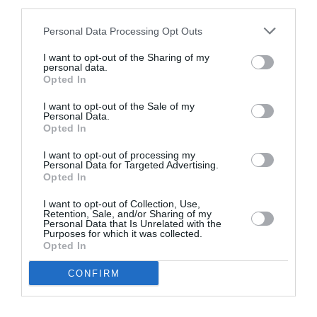
third parties.
Personal Data Processing Opt Outs
I want to opt-out of the Sharing of my
personal data.
Opted In
ΜΟΥΣΙΚΗ / ΜΟΥΣΙΚΑ ΝΕΑ
ΦΕΣΤΙΒΑΛ / ΝΕΑ
I want to opt-out of the Sale of my
Παύλος
3ο UP FM Festival
Personal Data.
Opted In
Παυλίδης:
στην Πάτρα
Ακούστε το νέο
I want to opt-out of processing my
τραγούδι
Personal Data for Targeted Advertising.
Opted In
«Παράθυρα» και
δείτε το βίντεο
I want to opt-out of Collection, Use,
σε σκηνοθεσία
Retention, Sale, and/or Sharing of my
Personal Data that Is Unrelated with the
The Boy
Purposes for which it was collected.
Opted In
ΜΟΥΣΙΚΗ / ΜΟΥΣΙΚΑ ΝΕΑ
CONFIRM
Release Athens
2025: Παύλος
Παυλίδης &