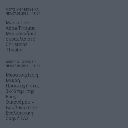
ΜΟΥΣΙΚΗ / ΜΟΥΣΙΚΑ
ΝΕΑ
07.08.2026 | 19.04
Mania The
Abba Tribute:
Μια μοναδική
συναυλία στο
Christmas
Theater
ΘΕΑΤΡΟ - ΧΟΡΟΣ /
ΝΕΑ
07.08.2026 | 18.01
Μεσοτοιχίες ή
Μικρή
Προσευχή στις
3κ46 π.μ., της
Εύας
Οικονόμου –
Βαμβακά στην
Εναλλακτική
Σκηνή ΕΛΣ