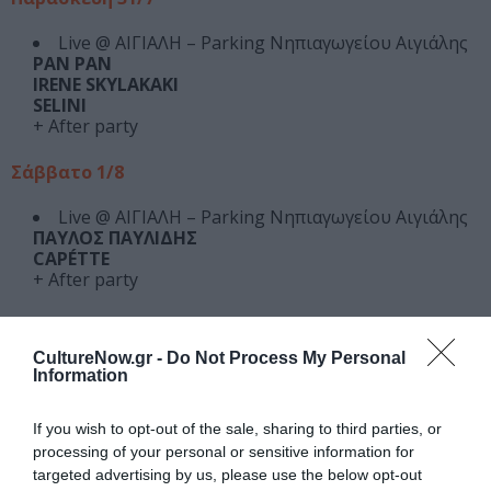
Live @ ΑΙΓΙΑΛΗ – Parking Νηπιαγωγείου Αιγιάλης
PAN PAN
IRENE SKYLAKAKI
SELINI
+ After party
Σάββατο 1/8
Live @ ΑΙΓΙΑΛΗ – Parking Νηπιαγωγείου Αιγιάλης
ΠΑΥΛΟΣ ΠΑΥΛΙΔΗΣ
CAPÉΤΤΕ
+ After party
Κυριακή 2/8
CultureNow.gr -
Do Not Process My Personal
Live @ ΑΙΓΙΑΛΗ – Parking Νηπιαγωγείου Αιγιάλης
Information
*20 ΧΡΟΝΙΑ DYNASTY
ΜΙΚΡΟΣ ΚΛΕΦΤΗΣ
If you wish to opt-out of the sale, sharing to third parties, or
HATEMOST
TSAKI
processing of your personal or sensitive information for
targeted advertising by us, please use the below opt-out