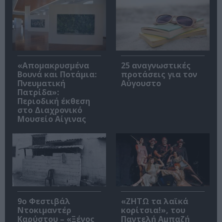
«Απομακρυσμένα
25 αναγνωστικές
Βουνά και Ποτάμια:
προτάσεις για τον
Πνευματική
Αύγουστο
Πατρίδα»:
Περιοδική έκθεση
στο Διαχρονικό
Μουσείο Αίγινας
9ο Φεστιβάλ
«ΖΗΤΩ τα λαϊκά
Ντοκιμαντέρ
κορίτσια!», του
Καρύστου – «Ξένος
Παντελή Αμπαζή