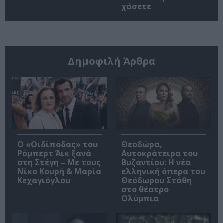
χάσετε
Δημοφιλή Άρθρα
O «Οιδίποδας» του
Θεοδώρα,
Ρόμπερτ Άικ ξανά
Αυτοκράτειρα του
στη Στέγη – Με τους
Βυζαντίου: Η νέα
Νίκο Κουρή & Μαρία
ελληνική όπερα του
Κεχαγιόγλου
Θεόδωρου Στάθη
στο θέατρο
Ολύμπια