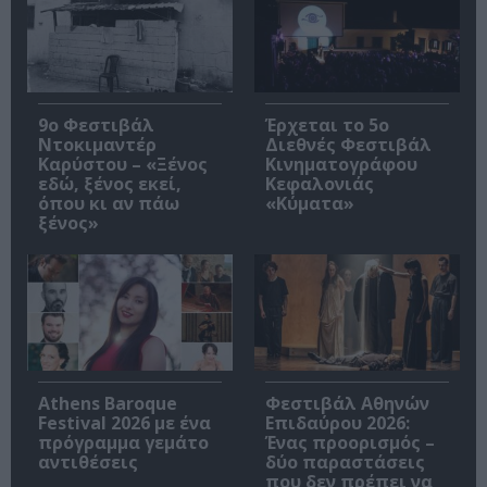
9ο Φεστιβάλ
Έρχεται το 5ο
Ντοκιμαντέρ
Διεθνές Φεστιβάλ
Καρύστου – «Ξένος
Κινηματογράφου
εδώ, ξένος εκεί,
Κεφαλονιάς
όπου κι αν πάω
«Κύματα»
ξένος»
Athens Baroque
Φεστιβάλ Αθηνών
Festival 2026 με ένα
Επιδαύρου 2026:
πρόγραμμα γεμάτο
Ένας προορισμός –
αντιθέσεις
δύο παραστάσεις
που δεν πρέπει να