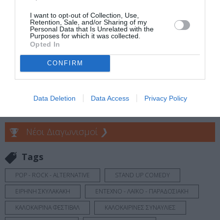
Eισιτήρια:
I want to opt-out of Collection, Use,
Retention, Sale, and/or Sharing of my
Personal Data that Is Unrelated with the
Full Festival (Last Chance): 58,00€
Purposes for which it was collected.
Opted In
Ακολουθήστε το Culturenow.gr στο
Google News
και
CONFIRM
μάθετε πρώτοι όλες τις ειδήσεις
Δείτε όλα τα
τελευταία νέα
για την Τέχνη και τον
Data Deletion
Data Access
Privacy Policy
Πολιτισμό στο
Culturenow.gr
Νέοι Διαγωνισμοί
❯
Tags
POP - ROCK - ALTERNATIVE
STAND UP COMEDY
ΕΙΡΗΝΗ ΣΚΥΛΑΚΑΚΗ
ΕΝΤΕΧΝΟ - ΛΑΪΚΟ - ΠΑΡΑΔΟΣΙΑΚΗ
ΚΑΛΟΚΑΙΡΙΝΑ ΦΕΣΤΙΒΑΛ
ΚΑΛΟΚΑΙΡΙΝΕΣ ΣΥΝΑΥΛΙΕΣ