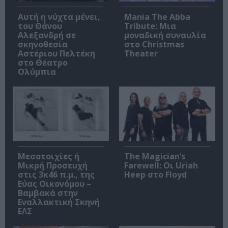
Αυτή η νύχτα μένει,
Mania The Abba
του Θάνου
Tribute: Μια
Αλεξανδρή σε
μοναδική συναυλία
σκηνοθεσία
στο Christmas
Αστέριου Πελτέκη
Theater
στο Θέατρο
Ολύμπια
Μεσοτοιχίες ή
The Magician’s
Μικρή Προσευχή
Farewell: Οι Uriah
στις 3κ46 π.μ., της
Heep στο Floyd
Εύας Οικονόμου –
Βαμβακά στην
Εναλλακτική Σκηνή
ΕΛΣ