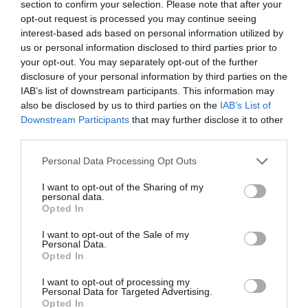
Δευτέρα 3/8
section to confirm your selection. Please note that after your
opt-out request is processed you may continue seeing
Λαγκάδα: SUNSET closing Party
interest-based ads based on personal information utilized by
us or personal information disclosed to third parties prior to
ΠΑΡΑΛΛΗΛΕΣ ΔΡΑΣΤΗΡΙΟΤΗΤΕΣ
your opt-out. You may separately opt-out of the further
disclosure of your personal information by third parties on the
Παραλία Αιγιάλης – πρωινή Yoga στην αμμουδιά
IAB’s list of downstream participants. This information may
also be disclosed by us to third parties on the
IAB’s List of
Χώρα – πρωινή ομαδική πεζοπορία
Downstream Participants
that may further disclose it to other
Λαγκάδα – Closing Sokaki Party
third parties.
+ more to be announced!
Personal Data Processing Opt Outs
Ταυτότητα Εκδήλωσης
I want to opt-out of the Sharing of my
personal data.
Opted In
Ημερομηνία:
I want to opt-out of the Sale of my
Personal Data.
27/07/2026
02/08/2026
Από:
Εως:
Opted In
Τοποθεσία:
I want to opt-out of processing my
Personal Data for Targeted Advertising.
Διάφορες τοποθεσίες στην Αμοργό
Opted In