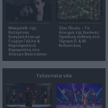
Μακμπέθ, της
32οι Πλοές – Το
Κατερίνας
Αίνιγμα της Εικόνας:
Ευαγγελάτου με
Ομαδική έκθεση στο
Γιώργο Γάλλο &
Ίδρυμα Π. & Μ.
Καρυοφυλλιά
Κυδωνιέως
Καραμπέτη στο
Θέατρο Βασιλάκου
Τελευταία νέα