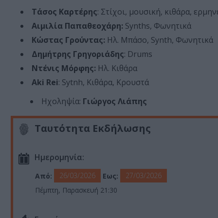
Τάσος Καρτέρης
: Στίχοι, μουσική, κιθάρα, ερμην
Αιμιλία Παπαθεοχάρη:
Synths, Φωνητικά
Κώστας Γρούντας:
Ηλ. Μπάσο, Synth, Φωνητικά
Δημήτρης Γρηγοριάδης
: Drums
Ντένις Μόρφης:
Ηλ. Κιθάρα
Aki Rei
: Sytnh, Κιθάρα, Κρουστά
Ηχοληψία:
Γιώργος Λιάπης
Ταυτότητα Εκδήλωσης
Ημερομηνία:
26/03/2026
27/03/2026
Από:
Εως:
Πέμπτη, Παρασκευή 21:30