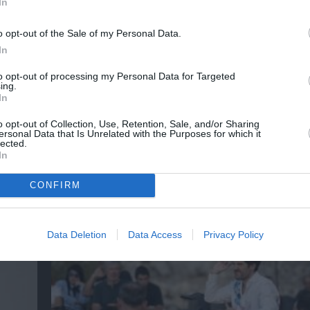
In
νη και τον Πολιτισμό!
o opt-out of the Sale of my Personal Data.
In
to opt-out of processing my Personal Data for Targeted
λουθήστε το Culturenow.gr
ing.
In
o opt-out of Collection, Use, Retention, Sale, and/or Sharing
ersonal Data that Is Unrelated with the Purposes for which it
lected.
In
χετικά Άρθρα
CONFIRM
Data Deletion
Data Access
Privacy Policy