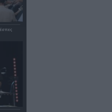
ρέσπες