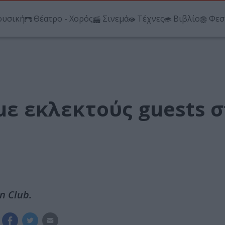
υσική
Θέατρο - Χορός
Σινεμά
Τέχνες
Βιβλίο
Φεσ
 με εκλεκτούς guests 
n Club.