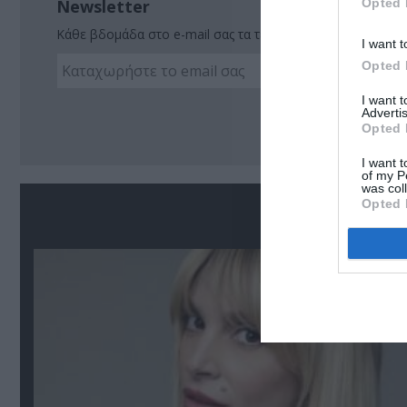
Opted 
Newsletter
Κάθε βδομάδα στο e-mail σας τα τελευταία νέα για την Τέχ
I want t
Opted 
I want 
Ακο
Advertis
Opted 
I want t
of my P
was col
Opted 
Σ