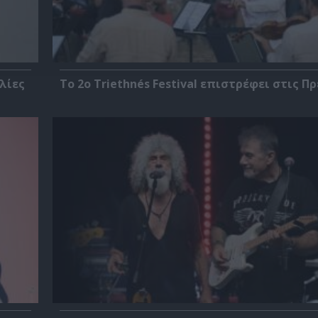
λίες
Το 2ο Triethnés Festival επιστρέφει στις Π