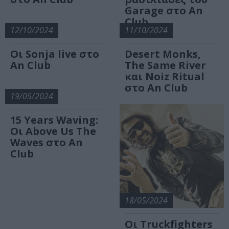
Garage στο An
Club
12/10/2024
11/10/2024
Οι Sonja live στο
Desert Monks,
An Club
The Same River
και Noiz Ritual
στο An Club
19/05/2024
15 Years Waving:
Οι Above Us The
Waves στο An
Club
18/05/2024
Οι Truckfighters