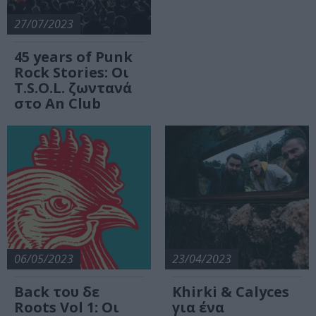
27/07/2023
45 years of Punk
Rock Stories: Οι
T.S.O.L. ζωντανά
στο An Club
06/05/2023
23/04/2023
Back του δε
Khirki & Calyces
Roots Vol 1: Οι
για ένα