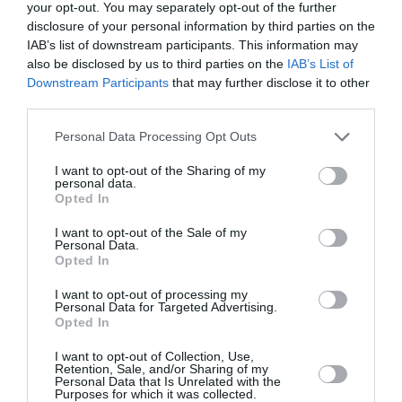
your opt-out. You may separately opt-out of the further
disclosure of your personal information by third parties on the
Συναυλία
IAB’s list of downstream participants. This information may
Αλληλεγγύης:
also be disclosed by us to third parties on the
IAB’s List of
Panx Romana,
Downstream Participants
that may further disclose it to other
Fundracar,
third parties.
Coyote’s Arrow &
Incirrina στο An
Personal Data Processing Opt Outs
Club
I want to opt-out of the Sharing of my
15/12/2023
personal data.
Opted In
Οι Gemma live
I want to opt-out of the Sale of my
στο An Club!
Personal Data.
Opted In
I want to opt-out of processing my
Personal Data for Targeted Advertising.
Opted In
I want to opt-out of Collection, Use,
Retention, Sale, and/or Sharing of my
Personal Data that Is Unrelated with the
Purposes for which it was collected.