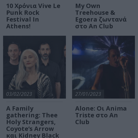
10 Χρόνια Vive Le
My Own
Punk Rock
Treehouse &
Festival In
Egoera ζωντανά
Athens!
στο An Club
03/02/2023
27/01/2023
Α Family
Alone: Οι Αnima
gathering: Thee
Triste στο An
Holy Strangers,
Club
Coyote’s Arrow
και Kidney Black