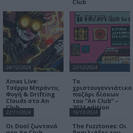
Club
26/12/2024
22/12/2024
Xmas Live:
Τo
Τσέρρυ Μπράντυ,
χριστουγεννιάτικο
Φυγή & Drifting
παζάρι δίσκων
Clouds στο An
του “An Club” –
Club
2024 edition
22/11/2024
16/10/2024
Οι Dool ζωντανά
The Fuzztones: Οι
στο An Club
βασιλιάδες του