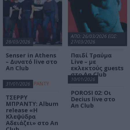
ΑΠΟ: 26/03/2026 ΕΩΣ:
28/03/2026
27/03/2026
Senser in Athens
Παιδί Τραύμα
– Δυνατό live στο
Live – με
An Club
εκλεκτούς guests
στο An Club
10/01/2026
31/01/2026
POROSI 02: Οι
ΤΣΕΡΡΥ
Decius live στο
ΜΠΡΑΝΤΥ: Album
An Club
release «Η
Κλεψύδρα
Αδειάζει» στο An
Club