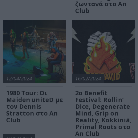
ζωντανά στο An
Club
12/04/2024
16/02/2024
1980 Tour: Οι
2ο Benefit
Maiden uniteD με
Festival: Rollin’
τον Dennis
Dice, Degenerate
Stratton στο An
Mind, Grip on
Club
Reality, Kokkinià,
Primal Roots στο
An Club