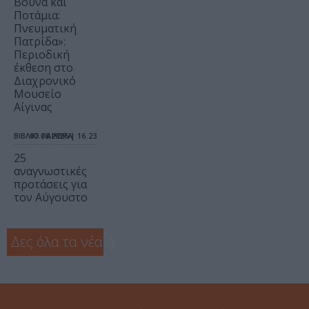
Βουνά και
Ποτάμια:
Πνευματική
Πατρίδα»:
Περιοδική
έκθεση στο
Διαχρονικό
Μουσείο
Αίγινας
ΒΙΒΛΙΟ / ΑΡΘΡΑ
07.08.2026 | 16.23
25
αναγνωστικές
προτάσεις για
τον Αύγουστο
Δες όλα τα νέα
❯