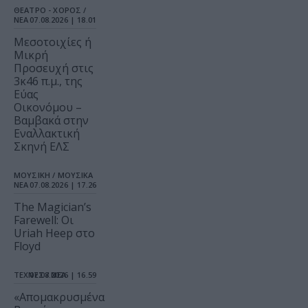
ΘΕΑΤΡΟ - ΧΟΡΟΣ /
ΝΕΑ
07.08.2026 | 18.01
Μεσοτοιχίες ή
Μικρή
Προσευχή στις
3κ46 π.μ., της
Εύας
Οικονόμου –
Βαμβακά στην
Εναλλακτική
Σκηνή ΕΛΣ
ΜΟΥΣΙΚΗ / ΜΟΥΣΙΚΑ
ΝΕΑ
07.08.2026 | 17.26
The Magician’s
Farewell: Οι
Uriah Heep στο
Floyd
ΤΕΧΝΕΣ / ΝΕΑ
07.08.2026 | 16.59
«Απομακρυσμένα