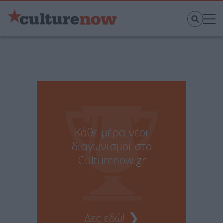
Κάθε μέρα νέοι
διαγωνισμοί στο
Culturenow.gr
❯
Δες εδώ!