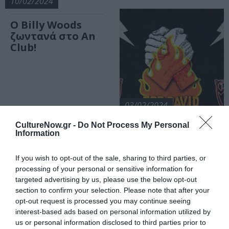
10/02/2024
Ο Billy Woods
ζωντανά στο An
Club!
03/02/2024
CultureNow.gr -
Do Not Process My Personal
1ο Benefit
Information
Festival:
Morphing Jar,
If you wish to opt-out of the sale, sharing to third parties, or
Epithet Of Mine,
processing of your personal or sensitive information for
Chlorini, Orion,
targeted advertising by us, please use the below opt-out
Over 9000,
section to confirm your selection. Please note that after your
Slother, Mind
opt-out request is processed you may continue seeing
The Gap στο An
interest-based ads based on personal information utilized by
Club
us or personal information disclosed to third parties prior to
05/01/2024