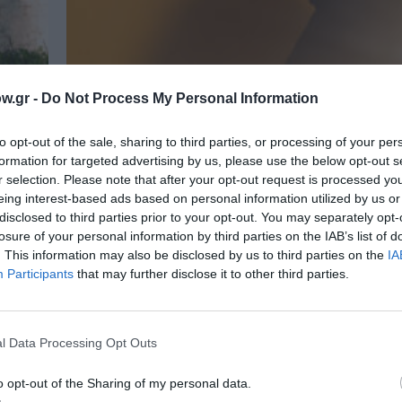
w.gr -
Do Not Process My Personal Information
to opt-out of the sale, sharing to third parties, or processing of your per
formation for targeted advertising by us, please use the below opt-out s
r selection. Please note that after your opt-out request is processed y
eing interest-based ads based on personal information utilized by us or
disclosed to third parties prior to your opt-out. You may separately opt-
losure of your personal information by third parties on the IAB’s list of
ΘΕΑΤΡΟ - ΧΟΡΟΣ / ΝΕΑ
. This information may also be disclosed by us to third parties on the
IA
άδη
Ρομπέρτο Τσούκκο, του Μπερνάρ-
Participants
that may further disclose it to other third parties.
το
Κολτές σε σκηνοθεσία Δημήτρη Κ
στο Θέατρο Προσκήνιο
l Data Processing Opt Outs
, του
Το έργο «Ρομπέρτο Τσούκκο» του Μπερνάρ-Μα
(Bernard-Marie Koltès), θα ανέβει στο Θέατρο Π
o opt-out of the Sharing of my personal data.