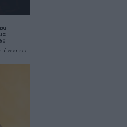
του
μα
60
, έργου του