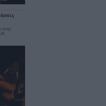
τάσεις
ν στην
26.