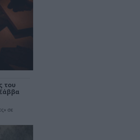
ς του
 Σάββα
ες» σε