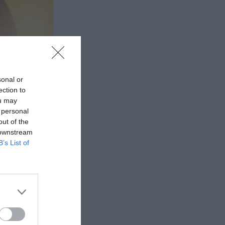
sonal or
ection to
ou may
 personal
out of the
 downstream
B’s List of
Μαρί
αραντζά
ρί Κολτές
ροσκήνιο,...