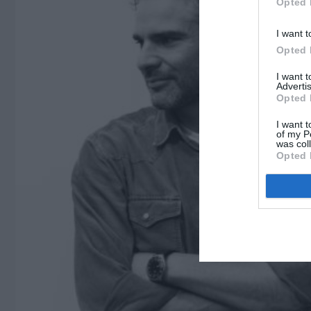
Opted 
I want t
Opted 
I want 
Advertis
Opted 
I want t
of my P
was col
Opted 