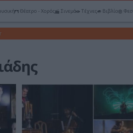
υσική
Θέατρο - Χορός
Σινεμά
Τέχνες
Βιβλίο
Φεσ
r
ιάδης