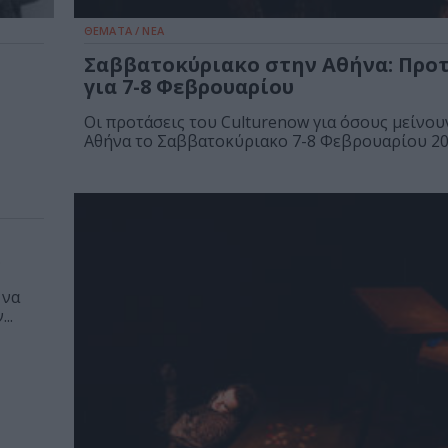
ΘΕΜΑΤΑ / ΝΕΑ
Σαββατοκύριακο στην Αθήνα: Προ
για 7-8 Φεβρουαρίου
Οι προτάσεις του Culturenow για όσους μείνου
Αθήνα το Σαββατοκύριακο 7-8 Φεβρουαρίου 20
υ
 να
..