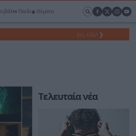
τιβάλ
Παιδί
Θέματα
Δες εδώ!
❯
Τελευταία νέα