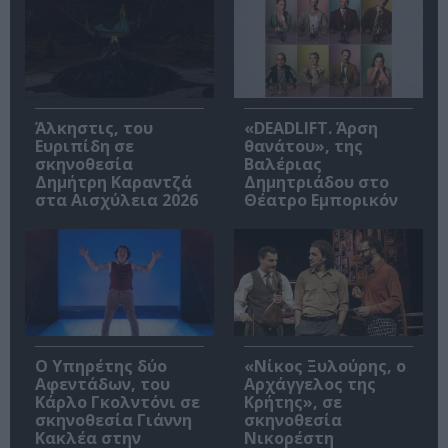
Άλκηστις, του
«DEADLIFT. Άρση
Ευριπίδη σε
θανάτου», της
σκηνοθεσία
Βαλέριας
Δημήτρη Καραντζά
Δημητριάδου στο
στα Αισχύλεια 2026
Θέατρο Εμπορικόν
Ο Υπηρέτης δύο
«Νίκος Ξυλούρης, ο
Αφεντάδων, του
Αρχάγγελος της
Κάρλο Γκολντόνι σε
Κρήτης», σε
σκηνοθεσία Γιάννη
σκηνοθεσία
Κακλέα στην
Νικορέστη