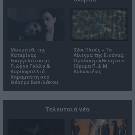
Μακμπέθ, της
32οι Πλοές – Το
Κατερίνας
Αίνιγμα της Εικόνας:
Ευαγγελάτου με
Ομαδική έκθεση στο
Γιώργο Γάλλο &
Ίδρυμα Π. & Μ.
Καρυοφυλλιά
Κυδωνιέως
Καραμπέτη στο
Θέατρο Βασιλάκου
Τελευταία νέα