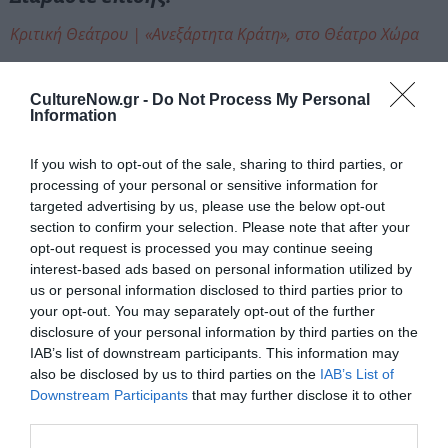
Κριτική Θεάτρου | «Ανεξάρτητα Κράτη», στο Θέατρο Χώρα
Ταυτότητα Εκδήλωσης
CultureNow.gr -
Do Not Process My Personal
Information
Ημερομηνία:
If you wish to opt-out of the sale, sharing to third parties, or
13/07/2026
processing of your personal or sensitive information for
targeted advertising by us, please use the below opt-out
Δευτέρα, 21:15
section to confirm your selection. Please note that after your
Τοποθεσία:
opt-out request is processed you may continue seeing
interest-based ads based on personal information utilized by
Κατράκειο Θέατρο Νίκαιας, Πάροδος Ακροπόλεως,
us or personal information disclosed to third parties prior to
Νίκαια
your opt-out. You may separately opt-out of the further
disclosure of your personal information by third parties on the
Κατράκειο Θέατρο Νίκαιας
IAB’s list of downstream participants. This information may
also be disclosed by us to third parties on the
IAB’s List of
Downstream Participants
that may further disclose it to other
Eισιτήρια:
third parties.
Γενική Είσοδος: 23€ | Μειωμένο (Άνεργοι,