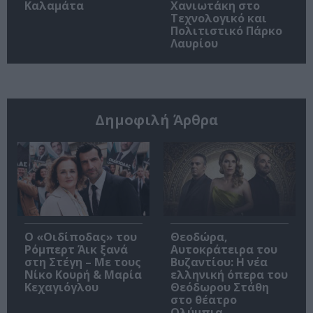
Καλαμάτα
Χανιωτάκη στο
Τεχνολογικό και
Πολιτιστικό Πάρκο
Λαυρίου
Δημοφιλή Άρθρα
O «Οιδίποδας» του
Θεοδώρα,
Ρόμπερτ Άικ ξανά
Αυτοκράτειρα του
στη Στέγη – Με τους
Βυζαντίου: Η νέα
Νίκο Κουρή & Μαρία
ελληνική όπερα του
Κεχαγιόγλου
Θεόδωρου Στάθη
στο θέατρο
Ολύμπια