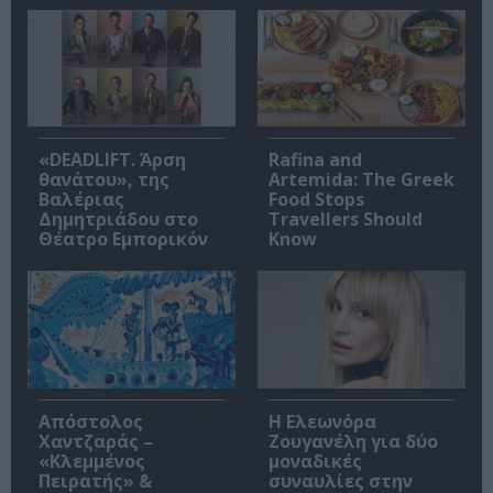
«DEADLIFT. Άρση
Rafina and
θανάτου», της
Artemida: The Greek
Βαλέριας
Food Stops
Δημητριάδου στο
Travellers Should
Θέατρο Εμπορικόν
Know
Απόστολος
Η Ελεωνόρα
Χαντζαράς –
Ζουγανέλη για δύο
«Κλεμμένος
μοναδικές
Πειρατής» &
συναυλίες στην