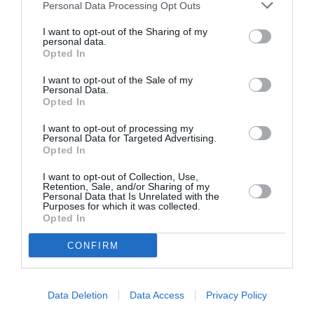
Φοιτητές,ΑΜΕΑ,άνω των 65): 20€
Personal Data Processing Opt Outs
Πληροφορίες / Κρατήσεις:
I want to opt-out of the Sharing of my
personal data.
Opted In
nkt.gr
I want to opt-out of the Sale of my
Personal Data.
Ακολουθήστε το Culturenow.gr στο
Google News
και
Opted In
μάθετε πρώτοι όλες τις ειδήσεις
I want to opt-out of processing my
Personal Data for Targeted Advertising.
Δείτε όλα τα
τελευταία νέα
για την Τέχνη και τον
Opted In
Πολιτισμό στο
Culturenow.gr
I want to opt-out of Collection, Use,
Retention, Sale, and/or Sharing of my
Νέοι Διαγωνισμοί
❯
Personal Data that Is Unrelated with the
Purposes for which it was collected.
Opted In
Tags
CONFIRM
ΑΝΤΩΝΗΣ ΤΣΙΟΤΣΙΟΠΟΥΛΟΣ
ΓΙΩΡΓΟΣ ΠΑΛΟΥΜΠΗΣ
ΔΡΑΜΑ - ΚΟΙΝΩΝΙΚΟ - ΣΥΓΧΡΟΝΟ
ΕΛΛΗΝΙΚΟ ΕΡΓΟ
Data Deletion
Data Access
Privacy Policy
ΘΕΑΤΡΙΚΕΣ ΠΑΡΑΣΤΑΣΕΙΣ 2025 – 2026