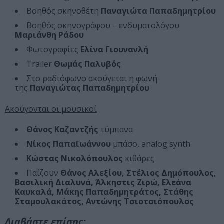
Βοηθός σκηνοθέτη
Παναγιώτα Παπαδημητρίου
Βοηθός σκηνογράφου – ενδυματολόγου
Μαριάνθη Ράδου
Φωτογραφίες
Ελίνα Γιουνανλή
Trailer
Θωμάς Παλυβός
Στο ραδιόφωνο ακούγεται η φωνή
της
Παναγιώτας Παπαδημητρίου
Ακούγονται οι μουσικοί
Θάνος Καζαντζής
τύμπανα
Νίκος Παπαϊωάννου
μπάσο, analog synth
Κώστας Νικολόπουλος
κιθάρες
Παίζουν
Θάνος Αλεξίου, Στέλιος Δημόπουλος,
Βασιλική Διαλυνά, Άλκηστις Ζιρώ, Ελεάνα
Καυκαλά, Μάκης Παπαδημητράτος, Στάθης
Σταμουλακάτος, Αντώνης Τσιοτσιόπουλος
Διαβάστε επίσης: