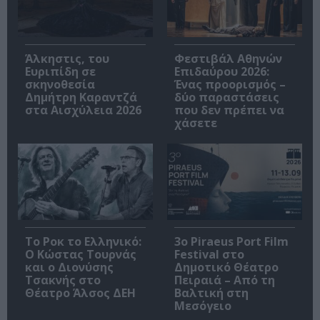
Άλκηστις, του
Φεστιβάλ Αθηνών
Ευριπίδη σε
Επιδαύρου 2026:
σκηνοθεσία
Ένας προορισμός –
Δημήτρη Καραντζά
δύο παραστάσεις
στα Αισχύλεια 2026
που δεν πρέπει να
χάσετε
Το Ροκ το Ελληνικό:
3o Piraeus Port Film
Ο Κώστας Τουρνάς
Festival στο
και ο Διονύσης
Δημοτικό Θέατρο
Τσακνής στο
Πειραιά – Από τη
Θέατρο Άλσος ΔΕΗ
Βαλτική στη
Μεσόγειο