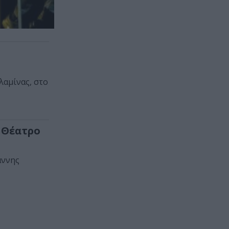
λαμίνας, στο
 Θέατρο
άννης