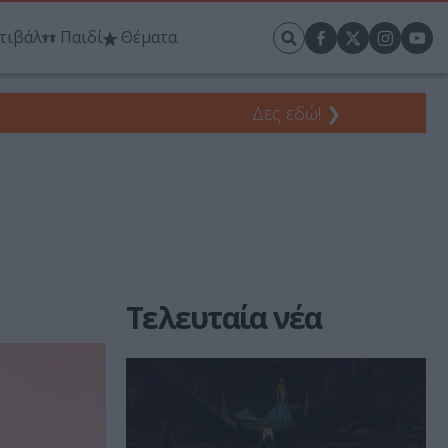
τιβάλ
Παιδί
Θέματα
Δες εδώ!
❯
Τελευταία νέα