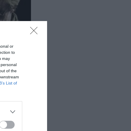
sonal or
ection to
ou may
 personal
out of the
 downstream
B’s List of
ειο
αμίνα.