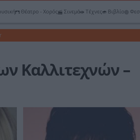
υσική
Θέατρο - Χορός
Σινεμά
Τέχνες
Βιβλίο
Φεσ
r
ων Καλλιτεχνών –