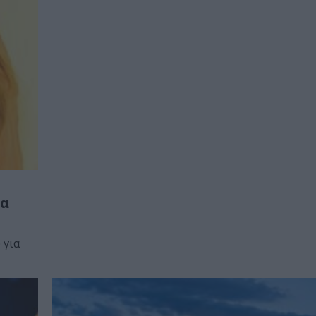
ία
 για