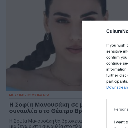
CultureNo
If you wish 
sensitive in
confirm you
continue se
information 
further disc
participants
Downstream 
ΜΟΥΣΙΚΗ / ΜΟΥΣΙΚΑ ΝΕΑ
Η Σοφία Μανουσάκη σε μια ξεχωριστή
Persona
συναυλία στο Θέατρο Βράχων
Η Σοφία Μανουσάκη θα βρίσκεται στο Θέατρο Βράχων
I want t
μια ξεχωριστή συναυλία στο πλαίσιο...