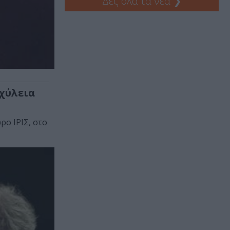
Δες όλα τα νέα
❯
χύλεια
ο ΙΡΙΣ, στο