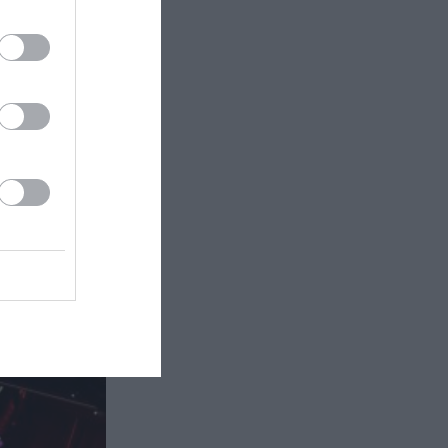
ικός
σικούς του
ης στο
α θες να το