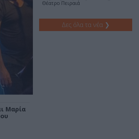
Θέατρο Πειραιά
Δες όλα τα νέα
❯
αι Μαρία
του