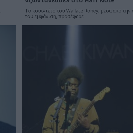
«ζωντάνευσε» στο Half Note
,
Το κουιντέτο του Wallace Roney, μέσα από την
του εμφάνιση, προσέφερε...