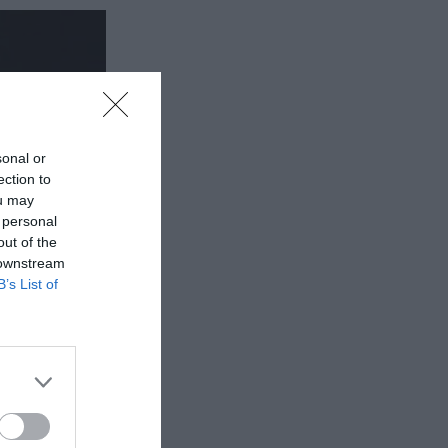
sonal or
ection to
ou may
 personal
out of the
 downstream
B’s List of