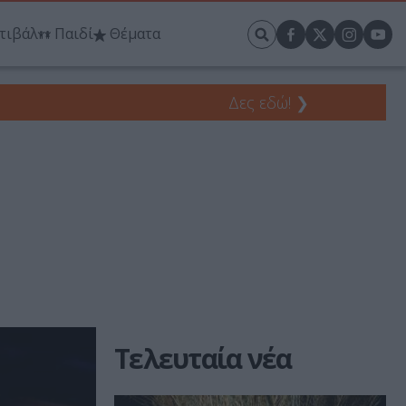
τιβάλ
Παιδί
Θέματα
Δες εδώ!
❯
Τελευταία νέα