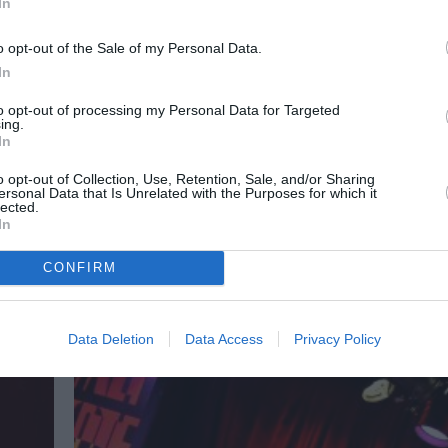
In
o opt-out of the Sale of my Personal Data.
ΜΟΥΣΙΚΗ / LIVE REVIEWS
In
ον
Πέτρος Κλαμπάνης: Ένας χαρισματ
Έλληνας jazzman στο Gazarte
to opt-out of processing my Personal Data for Targeted
ing.
In
Ο Πέτρος Κλαμπάνης με τους εξαιρετικούς μου
προσέφερε μια μοναδική συναυλία...
o opt-out of Collection, Use, Retention, Sale, and/or Sharing
ersonal Data that Is Unrelated with the Purposes for which it
lected.
ΜΟΥΣΙΚΗ / LIVE REVIEWS
In
Ανταπόκριση: Ο Αλκίνοος Ιωαννίδ
Gazarte
CONFIRM
 R&B
Είναι ένα πρόγραμμα προσεγμένο που σε κάνει ν
ξαναδείς....
Data Deletion
Data Access
Privacy Policy