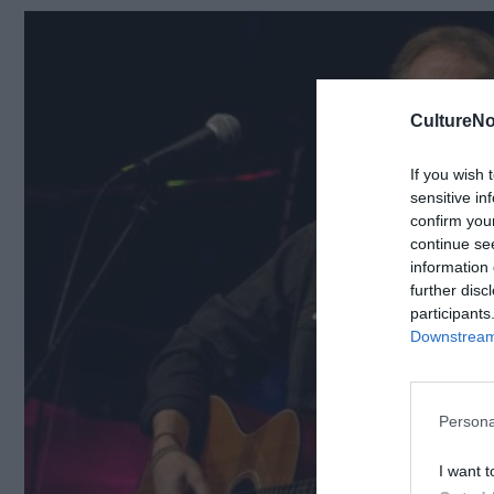
CultureNo
If you wish 
sensitive in
confirm you
continue se
information 
further disc
participants
Downstream 
Persona
I want t