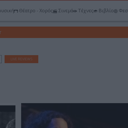
υσική
Θέατρο - Χορός
Σινεμά
Τέχνες
Βιβλίο
Φεσ
r
LIVE REVIEWS