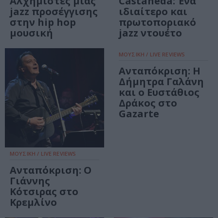
Αλχημιστές μιας
Castañeda: Ένα
jazz προσέγγισης
ιδιαίτερο και
στην hip hop
πρωτοποριακό
μουσική
jazz ντουέτο
ΜΟΥΣΙΚΗ / LIVE REVIEWS
Ανταπόκριση: Η
Δήμητρα Γαλάνη
και ο Ευστάθιος
Δράκος στο
Gazarte
ΜΟΥΣΙΚΗ / LIVE REVIEWS
Ανταπόκριση: Ο
Γιάννης
Κότσιρας στο
Κρεμλίνο