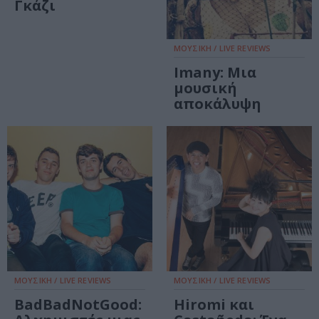
Γκάζι
ΜΟΥΣΙΚΗ / LIVE REVIEWS
Imany: Μια
μουσική
αποκάλυψη
ΜΟΥΣΙΚΗ / LIVE REVIEWS
ΜΟΥΣΙΚΗ / LIVE REVIEWS
BadBadNotGood:
Hiromi και