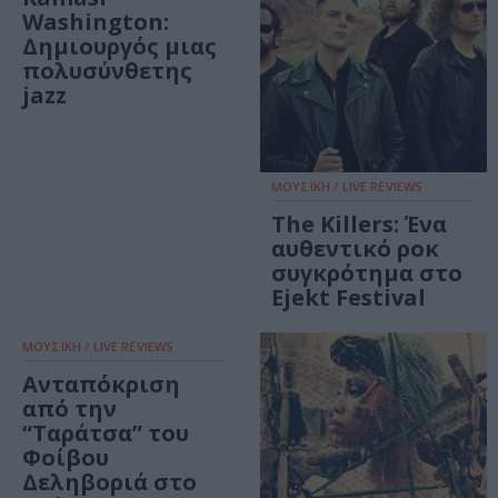
Washington:
Δημιουργός μιας
πολυσύνθετης
jazz
ΜΟΥΣΙΚΗ / LIVE REVIEWS
The Killers: Ένα
αυθεντικό ροκ
συγκρότημα στο
Ejekt Festival
ΜΟΥΣΙΚΗ / LIVE REVIEWS
Ανταπόκριση
από την
“Ταράτσα” του
Φοίβου
Δεληβοριά στο