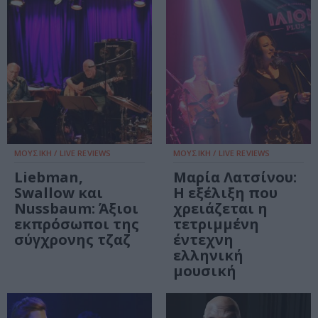
ΜΟΥΣΙΚΗ / LIVE REVIEWS
ΜΟΥΣΙΚΗ / LIVE REVIEWS
Liebman,
Μαρία Λατσίνου:
Swallow και
H εξέλιξη που
Nussbaum: Άξιοι
χρειάζεται η
εκπρόσωποι της
τετριμμένη
σύγχρονης τζαζ
έντεχνη
ελληνική
μουσική