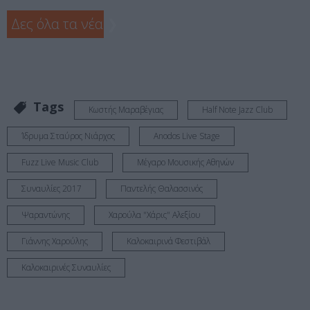
Δες όλα τα νέα
❯
Tags
Κωστής Μαραβέγιας
Half Note Jazz Club
Ίδρυμα Σταύρος Νιάρχος
Anodos Live Stage
Fuzz Live Music Club
Μέγαρο Μουσικής Αθηνών
Συναυλίες 2017
Παντελής Θαλασσινός
Ψαραντώνης
Χαρούλα "Χάρις" Αλεξίου
Γιάννης Χαρούλης
Καλοκαιρινά Φεστιβάλ
Καλοκαιρινές Συναυλίες