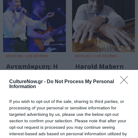
ΜΟΥΣΙΚΗ / LIVE REVIEWS
ΜΟΥΣΙΚΗ / LIVE REVIEWS
Ανταπόκριση: Η
Harold Mabern
Πέννυ
Trio: Η τζαζ στα
Μπαλτατζή στο
καλύτερα της
CultureNow.gr -
Do Not Process My Personal
Passport
Information
Κεραμεικός
If you wish to opt-out of the sale, sharing to third parties, or
ΜΟΥΣΙΚΗ / LIVE REVIEWS
processing of your personal or sensitive information for
targeted advertising by us, please use the below opt-out
Bill Frisell: Μια
section to confirm your selection. Please note that after your
μουσική
opt-out request is processed you may continue seeing
ιδιοφυία
interest-based ads based on personal information utilized by