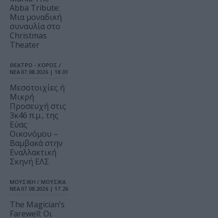
Abba Tribute:
Μια μοναδική
συναυλία στο
Christmas
Theater
ΘΕΑΤΡΟ - ΧΟΡΟΣ /
ΝΕΑ
07.08.2026 | 18.01
Μεσοτοιχίες ή
Μικρή
Προσευχή στις
3κ46 π.μ., της
Εύας
Οικονόμου –
Βαμβακά στην
Εναλλακτική
Σκηνή ΕΛΣ
ΜΟΥΣΙΚΗ / ΜΟΥΣΙΚΑ
ΝΕΑ
07.08.2026 | 17.26
The Magician’s
Farewell: Οι