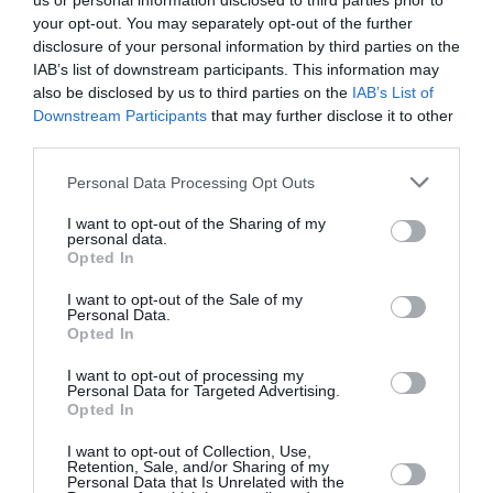
us or personal information disclosed to third parties prior to
ξεχωριστό τρόπο
your opt-out. You may separately opt-out of the further
disclosure of your personal information by third parties on the
ΜΟΥΣΙΚΗ / LIVE REVIEWS
IAB’s list of downstream participants. This information may
also be disclosed by us to third parties on the
IAB’s List of
Groundation live:
Downstream Participants
that may further disclose it to other
Bob Marley
third parties.
Tribute
Personal Data Processing Opt Outs
❮ Προηγούμενη
10
I want to opt-out of the Sharing of my
personal data.
Opted In
I want to opt-out of the Sale of my
Personal Data.
Opted In
Τελευταία
I want to opt-out of processing my
Personal Data for Targeted Advertising.
νέα
Opted In
I want to opt-out of Collection, Use,
Retention, Sale, and/or Sharing of my
Personal Data that Is Unrelated with the