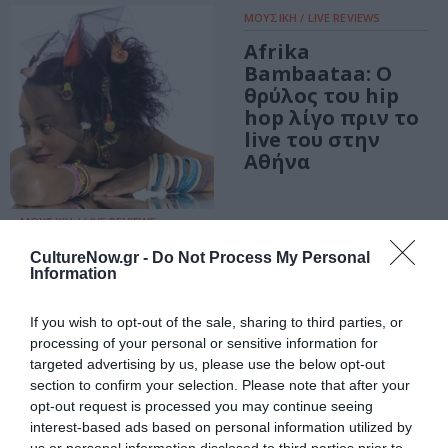
ΜΟΥΣΙΚΗ / LIVE REVIEWS
Afrika
Bambaataa: O
θρύλος του hip
hop λίγο πριν το
live του στην
Αθήνα
ΜΟΥΣΙΚΗ / LIVE REVIEWS
Το CultureNow
CultureNow.gr -
Do Not Process My Personal
πήγε Maria João
Information
If you wish to opt-out of the sale, sharing to third parties, or
ΜΟΥΣΙΚΗ / LIVE REVIEWS
ΜΟΥΣΙΚΗ / LIVE REVIEWS
processing of your personal or sensitive information for
Το culturenow.gr
Bebe live: ένα
targeted advertising by us, please use the below opt-out
πήγε στη
μωσαϊκό
section to confirm your selection. Please note that after your
Φωτεινή Δάρρα
συναισθημάτων
opt-out request is processed you may continue seeing
και μουσικής με
interest-based ads based on personal information utilized by
τον δικό της