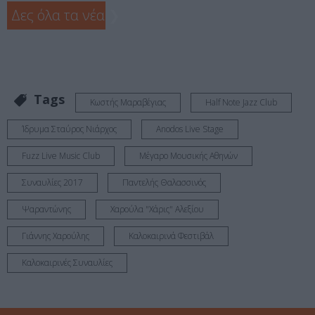
Δες όλα τα νέα
❯
Tags
Κωστής Μαραβέγιας
Half Note Jazz Club
Ίδρυμα Σταύρος Νιάρχος
Anodos Live Stage
Fuzz Live Music Club
Μέγαρο Μουσικής Αθηνών
Συναυλίες 2017
Παντελής Θαλασσινός
Ψαραντώνης
Χαρούλα "Χάρις" Αλεξίου
Γιάννης Χαρούλης
Καλοκαιρινά Φεστιβάλ
Καλοκαιρινές Συναυλίες