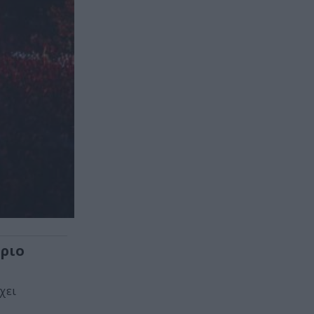
όριο
χει