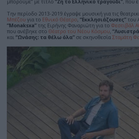
μπορούμε” με τίτλο
“Ζη το Ελληνικό τραγούδι”
, που 
Την περίοδο 2013-2019 έγραψε μουσική για τις θεατρι
Μπέζου
για το
Εθνικό Θέατρο
,
“Εκκλησιάζουσες”
του 
“Monaksxa”
της Ειρήνης Φαναριώτη για το
Φεστιβάλ Α
που ανέβηκε στο
Θέατρο του Νέου Κόσμου
,
“Λυσιστρά
και
“Ωνάσης: τα θέλω όλα”
σε σκηνοθεσία
Σταμάτη Φ