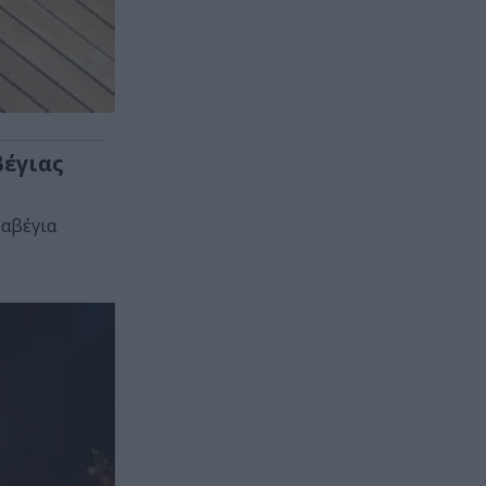
βέγιας
ραβέγια