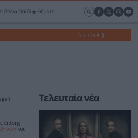
τιβάλ
Παιδί
Θέματα
Δες εδώ!
❯
Τελευταία νέα
egal)
. Επίσης
Αθηνών
και