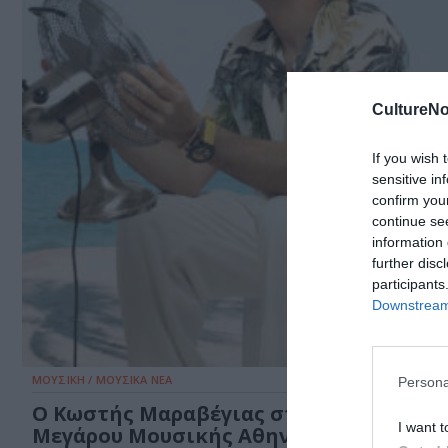
CultureNo
If you wish 
sensitive in
confirm you
continue se
information 
further disc
participants
Downstream 
ΜΟΥΣΙΚΗ / ΜΟΥΣΙΚΑ ΝΕΑ
Persona
Ο Κωστής Μαραβέγιας στον Κήπο του
I want t
Μεγάρου Μουσικής Αθηνών