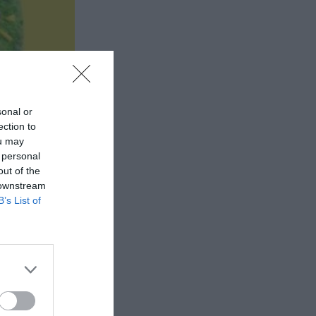
sonal or
ection to
ou may
 personal
out of the
 downstream
B’s List of
γάρου