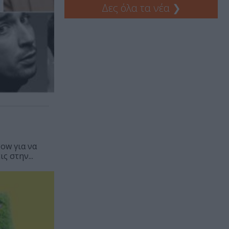
Δες όλα τα νέα
❯
ow για να
ς στην...