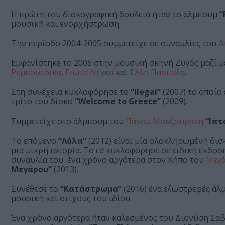
Η πρώτη του δισκογραφική δουλειά ήταν το άλμπουμ
“
μουσική και ενορχήστρωση.
Την περίοδο 2004-2005 συμμετείχε σε συναυλίες του
Δ
Εμφανίστηκε το 2005 στην μουσική σκηνή Ζυγός μαζί μ
Ρεμπούτσικα
,
Γιώτα Νέγκα
και
Έλλη Πασπαλά
.
Στη συνέχεια κυκλοφόρησε το
“Ilegal”
(2007) το οποίο
τρίτο του δίσκο
“Welcome to Greece”
(2009).
Συμμετείχε στο άλμπουμ του
Πάνου Μουζουράκη
“Ιπτ
Το επόμενο
“Λόλα”
(2012) είναι μία ολοκληρωμένη δισ
μια μικρή ιστορία. Το cd κυκλοφόρησε σε ειδική έκδοσ
συναυλία του, ένα χρόνο αργότερα στον Κήπο του
Μεγά
Μεγάρου”
(2013).
Συνέθεσε το
“Κατάστρωμα”
(2016) ένα εξωστρεφές άλ
μουσική και στίχους του ιδίου.
Ένα χρόνο αργότερα ήταν καλεσμένος του Διονύση Σ