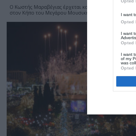
Opted 
Ο Κωστής Μαραβέγιας έρχεται και το φετινό καλοκαίρ
στον Κήπο του Μεγάρου Μουσικής Αθηνών!
I want t
Opted 
I want 
Advertis
Opted 
I want t
of my P
was col
Opted 