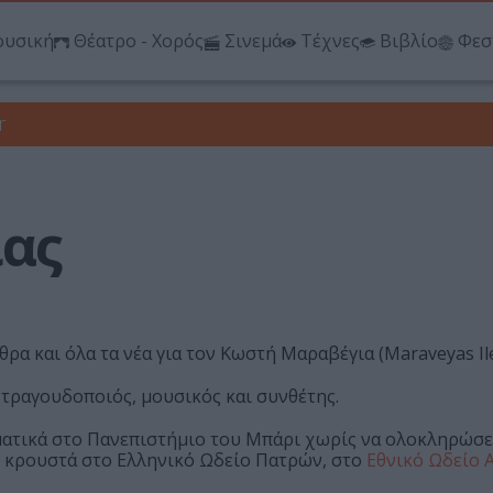
υσική
Θέατρο - Χορός
Σινεμά
Τέχνες
Βιβλίο
Φεσ
r
ας
θρα και όλα τα νέα για τον Κωστή Μαραβέγια (Maraveyas Il
 τραγουδοποιός, μουσικός και συνθέτης.
ματικά στο Πανεπιστήμιο του Μπάρι χωρίς να ολοκληρώσει
αι κρουστά στο Ελληνικό Ωδείο Πατρών, στο
Εθνικό Ωδείο 