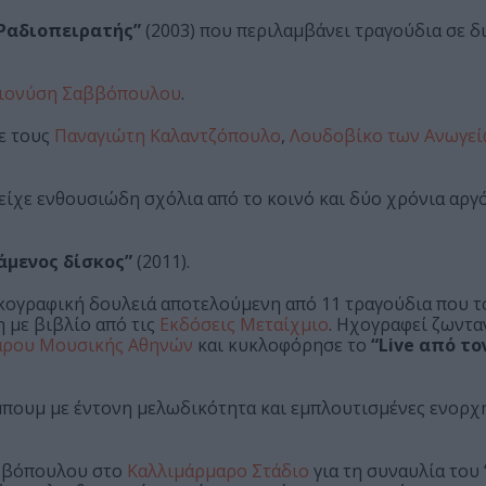
Ραδιοπειρατής”
(2003) που περιλαμβάνει τραγούδια σε δ
ιονύση Σαββόπουλου
.
ε τους
Παναγιώτη Καλαντζόπουλο
,
Λουδοβίκο των Ανωγε
 είχε ενθουσιώδη σχόλια από το κοινό και δύο χρόνια αργ
άμενος δίσκος”
(2011).
κογραφική δουλειά αποτελούμενη από 11 τραγούδια που το
η με βιβλίο από τις
Εκδόσεις Μεταίχμιο
. Ηχογραφεί ζωντα
ρου Μουσικής Αθηνών
και κυκλοφόρησε το
“Live από το
μπουμ με έντονη μελωδικότητα και εμπλουτισμένες ενορχ
αββόπουλου στο
Καλλιμάρμαρο Στάδιο
για τη συναυλία του 