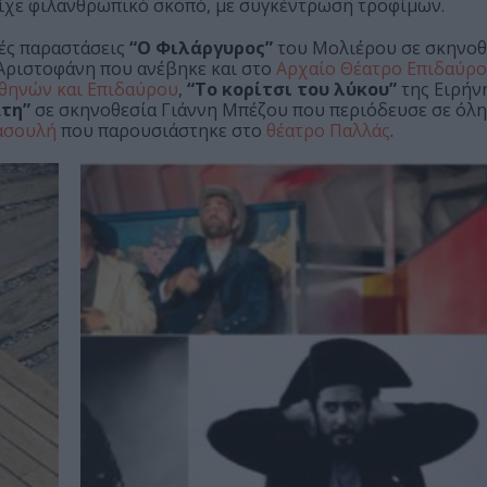
είχε φιλανθρωπικό σκοπό, με συγκέντρωση τροφίμων.
κές παραστάσεις
“Ο Φιλάργυρος”
του Μολιέρου σε σκηνο
Αριστοφάνη που ανέβηκε και στο
Αρχαίο Θέατρο Επιδαύρ
θηνών και Επιδαύρου
,
“Το κορίτσι του λύκου”
της Ειρήν
τη”
σε σκηνοθεσία Γιάννη Μπέζου που περιόδευσε σε όλη
ασουλή
που παρουσιάστηκε στο
θέατρο Παλλάς
.