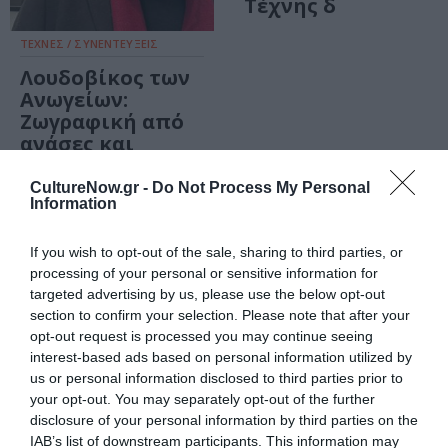
Τέχνης δ
ΤΕΧΝΕΣ / ΣΥΝΕΝΤΕΥΞΕΙΣ
Λουδοβίκος των
Ανωγείων:
Ζωγραφική από
ανάσες και
βήματα
CultureNow.gr -
Do Not Process My Personal
Information
ΠΑΙΔΙ / ΝΕΑ
ΜΟΥΣΙΚΗ / ΜΟΥΣΙΚΑ ΝΕΑ
Φαουστουπής
Η γιορτή των
If you wish to opt-out of the sale, sharing to third parties, or
(Ρουμπελστίλτνσκιν),
δακρύων: Ο
processing of your personal or sensitive information for
των αδελφών
Λουβοβίκος των
targeted advertising by us, please use the below opt-out
Γκριμ ξανά στο
Ανωγείων στον
section to confirm your selection. Please note that after your
Εργαστήρι
Ιανό
opt-out request is processed you may continue seeing
Μαιρηβή-
interest-based ads based on personal information utilized by
Αναβολή
us or personal information disclosed to third parties prior to
your opt-out. You may separately opt-out of the further
disclosure of your personal information by third parties on the
ΤΕΧΝΕΣ / ΝΕΑ
IAB’s list of downstream participants. This information may