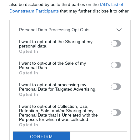
Λουδοβίκος των
also be disclosed by us to third parties on the
IAB’s List of
Ανωγείων –
Downstream Participants
that may further disclose it to other
Σύννεφο που
third parties.
ξεστράτισε και
σκόνταψε στο
Personal Data Processing Opt Outs
φως: Έκθεση στη
gallery genesis
I want to opt-out of the Sharing of my
personal data.
Opted In
ΤΕΧΝΕΣ / ΝΕΑ
I want to opt-out of the Sale of my
Οι Εναργείς
Personal Data.
Σιωπές του Γ.Τ.:
Opted In
Ομαδική έκθεση
στην gallery
I want to opt-out of processing my
Personal Data for Targeted Advertising.
genesis
Opted In
I want to opt-out of Collection, Use,
1
Επόμενη ❯
Retention, Sale, and/or Sharing of my
Personal Data that Is Unrelated with the
Purposes for which it was collected.
Opted In
CONFIRM