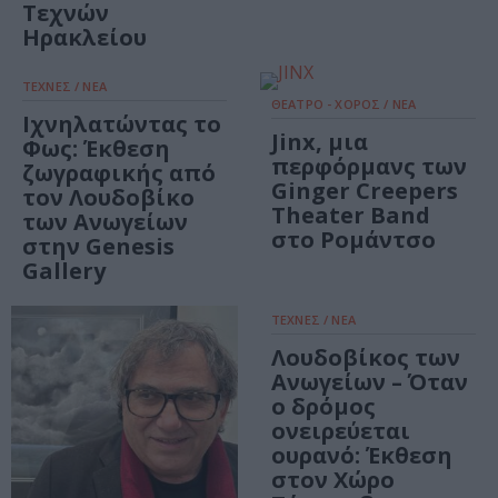
Τεχνών
Ηρακλείου
ΤΕΧΝΕΣ / ΝΕΑ
ΘΕΑΤΡΟ - ΧΟΡΟΣ / ΝΕΑ
Ιχνηλατώντας το
Jinx, μια
Φως: Έκθεση
περφόρμανς των
ζωγραφικής από
Ginger Creepers
τον Λουδοβίκο
Theater Band
των Ανωγείων
στο Ρομάντσο
στην Genesis
Gallery
ΤΕΧΝΕΣ / ΝΕΑ
Λουδοβίκος των
Ανωγείων – Όταν
ο δρόμος
ονειρεύεται
ουρανό: Έκθεση
στον Χώρο