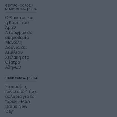
ΘΕΑΤΡΟ - ΧΟΡΟΣ /
ΝΕΑ
06.08.2026 | 17.26
Ο Θάνατος και
η Κόρη, του
Άριελ
Ντόρφμαν σε
σκηνοθεσία
Μανώλη
Δούνια και
Αιμίλιου
Χειλάκη στο
Θέατρο
Αθηνών
ΣΙΝΕΜΑ / ΝΕΑ
06.08.2026 | 17.14
Εισπράξεις
πάνω από 1 δισ.
δολάρια για το
“Spider-Man:
Brand New
Day”