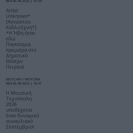
ΝΕΑ
06.08.2026 | 19.04
Artist
Unknown*
[Αγνώστου
Καλλιτέχνη*]
*Η Ήβη ήταν
εδώ:
Παγκόσμια
πρεμιέρα στο
Δημοτικό
Θέατρο
Πειραιά
ΜΟΥΣΙΚΗ / ΜΟΥΣΙΚΑ
ΝΕΑ
06.08.2026 | 18.01
Η Μουσική
Τεχνόπολη
2026
υποδέχεται
έναν δυναμικό
συναυλιακό
Σεπτέμβριο!