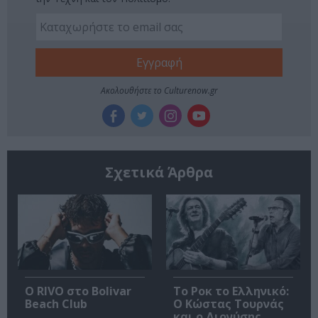
Ακολουθήστε το Culturenow.gr
Σχετικά Άρθρα
Ο RIVO στο Bolivar
Το Ροκ το Ελληνικό:
Beach Club
Ο Κώστας Τουρνάς
και ο Διονύσης