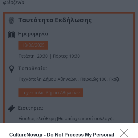
φιλοξενία
Ταυτότητα Εκδήλωσης
Ημερομηνία:
18/06/2025
Τετάρτη, 20:30 | Πόρτες: 19:30
Τοποθεσία:
Τεχνόπολη Δήμου Αθηναίων, Πειραιώς 100, Γκάζι
Τεχνόπολις Δήμου Αθηναίων
Eισιτήρια:
Είσοδος ελεύθερη [θα υπάρχει κουτί συλλογής
χρημάτων για την ενίσχυση του παλαιστινιακού λαού]
CultureNow.gr -
Do Not Process My Personal
Πληροφορίες / Κρατήσεις: