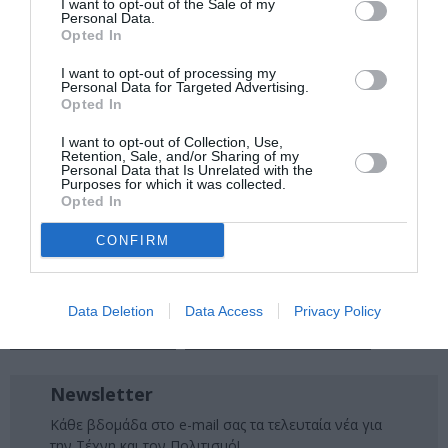
I want to opt-out of the Sale of my
ΕΛΕΩΝΟΡΑ ΖΟΥΓΑΝΕΛΗ
ΕΝΤΕΧΝΟ - ΛΑΪΚΟ - ΠΑΡΑΔΟΣΙΑΚΗ
Personal Data.
Opted In
ΕΥΣΤΑΘΙΑ
ΗΡΩ (ΛΕΧΟΥΡΙΤΗ)
ΚΑΛΟΚΑΙΡΙΝΕΣ ΣΥΝΑΥΛΙΕΣ
ΚΟΙΝΩΝΙΚΗ ΕΥΘΥΝΗ
I want to opt-out of processing my
Personal Data for Targeted Advertising.
ΚΡΗΤΙΚΗ ΜΟΥΣΙΚΗ
ΚΩΣΤΑΣ ΤΡΙΑΝΤΑΦΥΛΛΙΔΗΣ
Opted In
ΚΩΣΤΗΣ ΜΑΡΑΒΕΓΙΑΣ
ΜΑΝΩΛΗΣ ΦΑΜΕΛΛΟΣ
I want to opt-out of Collection, Use,
Retention, Sale, and/or Sharing of my
ΜΑΡΘΑ ΦΡΙΝΤΖΗΛΑ
ΜΑΡΙΖΑ ΡΙΖΟΥ
Personal Data that Is Unrelated with the
Purposes for which it was collected.
Opted In
ΜΑΤΟΥΛΑ ΖΑΜΑΝΗ
ΝΑΤΑΣΣΑ ΜΠΟΦΙΛΙΟΥ
ΟΡΕΣΤΗΣ ΝΤΑΝΤΟΣ
ΠΑΝΟΣ ΒΛΑΧΟΣ
CONFIRM
ΠΑΝΟΣ ΜΟΥΖΟΥΡΑΚΗΣ
ΡΙΤΑ ΑΝΤΩΝΟΠΟΥΛΟΥ
ΣΠΥΡΟΣ ΓΡΑΜΜΕΝΟΣ
ΣΥΝΑΥΛΙΕΣ 2025
Data Deletion
Data Access
Privacy Policy
ΦΙΛΙΠΠΟΣ ΠΛΙΑΤΣΙΚΑΣ
ΧΑΡΟΥΛΑ "ΧΑΡΙΣ" ΑΛΕΞΙΟΥ
Newsletter
Κάθε βδομάδα στο e-mail σας τα τελευταία νέα για
την Τέχνη και τον Πολιτισμό!