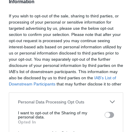
Information
athens-technopolis.gr
If you wish to opt-out of the sale, sharing to third parties, or
processing of your personal or sensitive information for
Ακολουθήστε το Culturenow.gr στο
Google News
και
targeted advertising by us, please use the below opt-out
μάθετε πρώτοι όλες τις ειδήσεις
section to confirm your selection. Please note that after your
opt-out request is processed you may continue seeing
Δείτε όλα τα
τελευταία νέα
για την Τέχνη και τον
interest-based ads based on personal information utilized by
Πολιτισμό στο
Culturenow.gr
us or personal information disclosed to third parties prior to
your opt-out. You may separately opt-out of the further
disclosure of your personal information by third parties on the
Νέοι Διαγωνισμοί
❯
IAB’s list of downstream participants. This information may
also be disclosed by us to third parties on the
IAB’s List of
Tags
Downstream Participants
that may further disclose it to other
third parties.
SOUL - HIP HOP - RNB
ΑΝΑΣΤΑΣΙΑ ΜΟΥΤΣΑΤΣΟΥ
Personal Data Processing Opt Outs
ΒΙΚΥ ΚΑΡΑΤΖΟΓΛΟΥ
ΓΕΡΑΣΙΜΟΣ ΑΝΔΡΕΑΤΟΣ
I want to opt-out of the Sharing of my
ΓΙΑΝΝΗΣ ΧΑΡΟΥΛΗΣ
ΓΙΩΤΑ ΝΕΓΚΑ
personal data.
Opted In
ΔΗΜΗΤΡΗΣ ΜΗΤΣΟΤΑΚΗΣ
ΔΩΡΕΑΝ ΕΚΔΗΛΩΣΕΙΣ