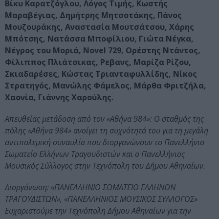
Βίκυ Καρατζόγλου, Λόγος Τιμής, Κωστής
Μαραβέγιας, Δημήτρης Μητσοτάκης, Πάνος
Μουζουράκης, Αναστασία Μουτσάτσου, Χάρης
Μπότσης, Νατάσσα Μποφίλιου, Γιώτα Νέγκα,
Νέγρος του Μοριά, Novel 729, Ορέστης Ντάντος,
Φίλιππος Πλιάτσικας, Ρεβανς, Μαρίζα Ρίζου,
Σκιαδαρέσες, Κώστας Τριανταφυλλίδης, Νίκος
Στρατηγός, Μανώλης Φάμελος, Μάρθα Φριτζήλα,
Χαονία, Γιάννης Χαρούλης.
Απευθείας μετάδοση από τον «Αθήνα 984»: Ο σταθμός της
πόλης «Αθήνα 984» ανοίγει τη συχνότητά του για τη μεγάλη
αντιπολεμική συναυλία που διοργανώνουν το Πανελλήνιο
Σωματείο Ελλήνων Τραγουδιστών και ο Πανελλήνιος
Μουσικός Σύλλογος στην Τεχνόπολη του Δήμου Αθηναίων.
Διοργάνωση: «ΠΑΝΕΛΛΗΝΙΟ ΣΩΜΑΤΕΙΟ ΕΛΛΗΝΩΝ
ΤΡΑΓΟΥΔΙΣΤΩΝ», «ΠΑΝΕΛΛΗΝΙΟΣ ΜΟΥΣΙΚΟΣ ΣΥΛΛΟΓΟΣ»
Ευχαριστούμε την Τεχνόπολη Δήμου Αθηναίων για την