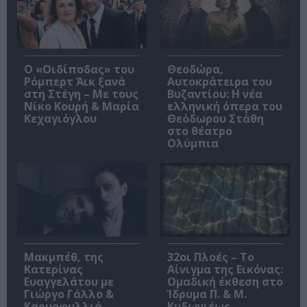
O «Οιδίποδας» του
Θεοδώρα,
Ρόμπερτ Άικ ξανά
Αυτοκράτειρα του
στη Στέγη – Με τους
Βυζαντίου: Η νέα
Νίκο Κουρή & Μαρία
ελληνική όπερα του
Κεχαγιόγλου
Θεόδωρου Στάθη
στο θέατρο
Ολύμπια
Μακμπέθ, της
32οι Πλοές – Το
Κατερίνας
Αίνιγμα της Εικόνας:
Ευαγγελάτου με
Ομαδική έκθεση στο
Γιώργο Γάλλο &
Ίδρυμα Π. & Μ.
Καρυοφυλλιά
Κυδωνιέως