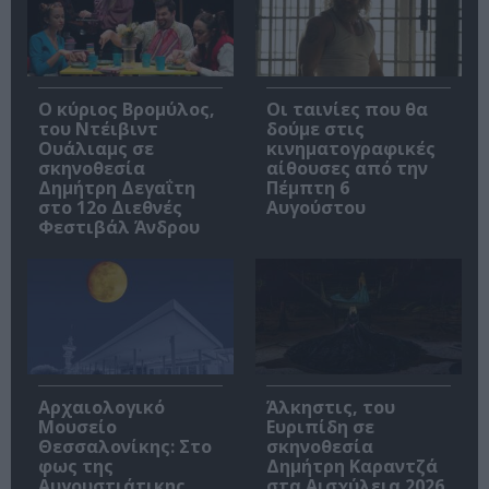
O κύριος Βρομύλος,
Οι ταινίες που θα
του Ντέιβιντ
δούμε στις
Ουάλιαμς σε
κινηματογραφικές
σκηνοθεσία
αίθουσες από την
Δημήτρη Δεγαΐτη
Πέμπτη 6
στο 12ο Διεθνές
Αυγούστου
Φεστιβάλ Άνδρου
Αρχαιολογικό
Άλκηστις, του
Μουσείο
Ευριπίδη σε
Θεσσαλονίκης: Στο
σκηνοθεσία
φως της
Δημήτρη Καραντζά
Αυγουστιάτικης
στα Αισχύλεια 2026