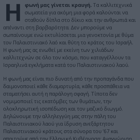
Η
φωνή μας γίνεται κραυγή.
Τα καλλιτεχνικά
σωματεία για ακόμη μια φορά καλούνται να
σταθούν δίπλα στο δίκιο και την ανθρωπιά και
απέναντι στη βαρβαρότητα. Δεν μπορούμε να
σωπαίνουμε ενώ εκτυλίσσεται μια γενοκτονία με θύμα
τον Παλαιστινιακό λαό και θύτη το κράτος του Ισραήλ.
Η φωνή μας ας ενωθεί με εκείνη των χιλιάδων
καλλιτεχνών σε όλο τον κόσμο, που καταγγέλλουν τα
Ισραηλινά εγκλήματα κατά του Παλαιστινιακού λαού.
Η φωνή μας είναι πιο δυνατή από την προπαγάνδα που
δαιμονοποιεί κάθε διαμαρτυρία, κάθε προσπάθεια να
σταματήσει αυτή η παράλογη σφαγή. Τίποτα δεν
νομιμοποιεί τις εκατόμβες των θυμάτων, την
ολοκληρωτική ισοπέδωση και τον μαζικό διωγμό.
Δηλώνουμε την αλληλεγγύη μας στην πάλη του
Παλαιστινιακού λαού για ίδρυση ανεξάρτητου
Παλαιστινιακού κράτους στα σύνορα του ’67 και
απαιτούμε από την Ελληνική Κυβέρνηση: Αναγνώριση