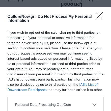
μουσική
του Κωνσταντίνου
Βελλιάδη
CultureNow.gr -
Do Not Process My Personal
Information
ΘΕΜΑΤΑ / ΝΕΑ
If you wish to opt-out of the sale, sharing to third parties, or
Το καλοκαίρι
processing of your personal or sensitive information for
αλλιώς… στην
targeted advertising by us, please use the below opt-out
ταράτσα του
section to confirm your selection. Please note that after your
θεάτρου
opt-out request is processed you may continue seeing
Λαμπέτη!
interest-based ads based on personal information utilized by
us or personal information disclosed to third parties prior to
your opt-out. You may separately opt-out of the further
disclosure of your personal information by third parties on the
ΦΕΣΤΙΒΑΛ / ΝΕΑ
IAB’s list of downstream participants. This information may
Φεστιβάλ
also be disclosed by us to third parties on the
IAB’s List of
Δελφών «Το
Downstream Participants
that may further disclose it to other
Λάλον Ύδωρ»
third parties.
2025 – Το
Personal Data Processing Opt Outs
πρόγραμμα της