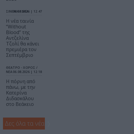
ΣΙΝΕΜΑ / ΝΕΑ
06.08.2026 | 12.47
Η νέα ταινία
“Without
Blood” της
Αντζελίνα
Τζολί θα κάνει
πρεμιέρα τον
Σεπτέμβριο
ΘΕΑΤΡΟ - ΧΟΡΟΣ /
ΝΕΑ
06.08.2026 | 12.18
Η πόρνη από
πάνω, με την
Κατερίνα
Διδασκάλου
στο Βεάκειο
Δες όλα τα νέα
❯