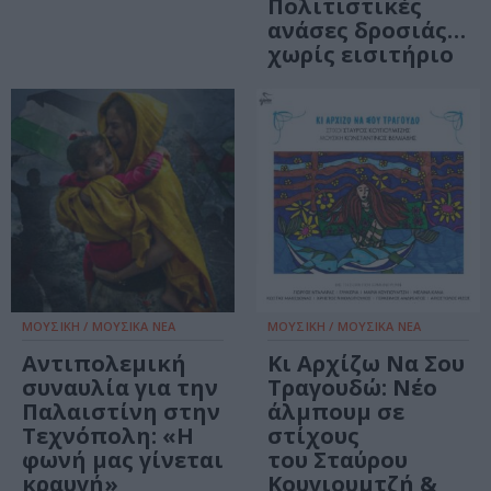
Πολιτιστικές
ανάσες δροσιάς…
χωρίς εισιτήριο
ΜΟΥΣΙΚΗ / ΜΟΥΣΙΚΑ ΝΕΑ
ΜΟΥΣΙΚΗ / ΜΟΥΣΙΚΑ ΝΕΑ
Αντιπολεμική
Κι Αρχίζω Να Σου
συναυλία για την
Τραγουδώ: Νέο
Παλαιστίνη στην
άλμπουμ σε
Τεχνόπολη: «Η
στίχους
φωνή μας γίνεται
του Σταύρου
κραυγή»
Κουγιουμτζή &