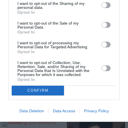
διοργάνωσης
I want to opt-out of the Sharing of my
personal data.
Opted In
ΜΟΥΣΙΚΗ / ΜΟΥΣΙΚΑ ΝΕΑ
I want to opt-out of the Sale of my
«Νύχτες
Personal Data.
Opted In
Μαγικές» κάτω
από τ’ αστέρια
I want to opt-out of processing my
του Λυκαβηττού!
Personal Data for Targeted Advertising.
Opted In
I want to opt-out of Collection, Use,
Retention, Sale, and/or Sharing of my
Personal Data that Is Unrelated with the
ΘΕΜΑΤΑ / ΝΕΑ
Purposes for which it was collected.
Opted In
Δημοτικό Θέατρο
Λυκαβηττού 2025
CONFIRM
– Τα βράδια μας
στον Λόφο:
Πολιτισμός με
Data Deletion
Data Access
Privacy Policy
θέα την Αθήνα