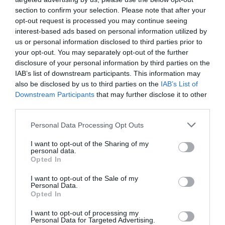
11/07/2025
12/09/2025
Από:
Εως:
section to confirm your selection. Please note that after your
opt-out request is processed you may continue seeing
Τοποθεσία:
interest-based ads based on personal information utilized by
us or personal information disclosed to third parties prior to
Διάφορες τοποθεσίες (δείτε το αναλυτικό πρόγραμμα)
your opt-out. You may separately opt-out of the further
disclosure of your personal information by third parties on the
Ακολουθήστε το Culturenow.gr στο
Google News
και
IAB’s list of downstream participants. This information may
μάθετε πρώτοι όλες τις ειδήσεις
also be disclosed by us to third parties on the
IAB’s List of
Downstream Participants
that may further disclose it to other
Δείτε όλα τα
τελευταία νέα
για την Τέχνη και τον
third parties.
Πολιτισμό στο
Culturenow.gr
Personal Data Processing Opt Outs
Νέοι Διαγωνισμοί
❯
I want to opt-out of the Sharing of my
personal data.
Opted In
Tags
I want to opt-out of the Sale of my
Personal Data.
PINK FLOYD
POP - ROCK - ALTERNATIVE
Opted In
TANGO - FLAMENCO - LATIN
I want to opt-out of processing my
Personal Data for Targeted Advertising.
ΒΑΣΙΛΗΣ ΠΑΠΑΚΩΝΣΤΑΝΤΙΝΟΥ