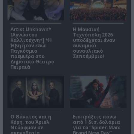
Artist Unknown*
Η Μουσική
[Αγνώστου
Τεχνόπολη 2026
Καλλιτέχνη*] *Η
υποδέχεται έναν
Ήβη ήταν εδώ:
δυναμικό
Παγκόσμια
συναυλιακό
πρεμιέρα στο
Σεπτέμβριο!
Δημοτικό Θέατρο
Πειραιά
Ο Θάνατος και η
Εισπράξεις πάνω
Κόρη, του Άριελ
από 1 δισ. δολάρια
Ντόρφμαν σε
για το “Spider-Man:
σκηνοθεσία
Brand New Day”