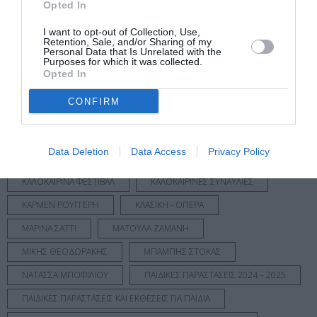
Opted In
ΒΟΛΦΓΚΑΝΓΚ ΑΜΑΝΤΕΟΥΣ ΜΟΤΣΑΡΤ
I want to opt-out of Collection, Use,
ΓΕΡΑΣΙΜΟΣ ΑΝΔΡΕΑΤΟΣ
ΓΙΑΝΝΗΣ ΧΑΡΟΥΛΗΣ
Retention, Sale, and/or Sharing of my
Personal Data that Is Unrelated with the
Purposes for which it was collected.
ΔΗΜΗΤΡΗΣ ΣΤΑΡΟΒΑΣ
ΔΡΑΣΤΗΡΙΟΤΗΤΕΣ ΓΙΑ ΠΑΙΔΙΑ
Opted In
ΕΛΕΝΗ ΤΣΑΛΙΓΟΠΟΥΛΟΥ
ΕΛΛΗΝΙΚΟ ΡΟΚ
CONFIRM
ΕΝΤΕΧΝΟ - ΛΑΪΚΟ - ΠΑΡΑΔΟΣΙΑΚΗ
ΘΕΑΤΡΙΚΕΣ ΠΑΡΑΣΤΑΣΕΙΣ 2024 - 2025
Data Deletion
Data Access
Privacy Policy
ΘΕΑΤΡΙΚΕΣ ΠΕΡΙΟΔΕΙΕΣ – ΠΑΡΑΣΤΑΣΕΙΣ ΚΑΛΟΚΑΙΡΙ 2025
ΚΑΛΟΚΑΙΡΙΝΑ ΦΕΣΤΙΒΑΛ
ΚΑΛΟΚΑΙΡΙΝΕΣ ΣΥΝΑΥΛΙΕΣ
ΚΑΡΜΕΝ ΡΟΥΓΓΕΡΗ
ΚΛΑΣΙΚΗ - ΟΠΕΡΑ
ΜΑΡΙΝΑ ΣΑΤΤΙ
ΜΑΤΟΥΛΑ ΖΑΜΑΝΗ
ΜΙΚΗΣ ΘΕΟΔΩΡΑΚΗΣ
ΜΠΑΜΠΗΣ ΣΤΟΚΑΣ
ΝΑΤΑΣΣΑ ΜΠΟΦΙΛΙΟΥ
ΠΑΙΔΙΚΕΣ ΠΑΡΑΣΤΑΣΕΙΣ 2024 – 2025
ΠΑΙΔΙΚΕΣ ΠΑΡΑΣΤΑΣΕΙΣ ΚΑΙ ΕΚΘΕΣΕΙΣ ΓΙΑ ΠΑΙΔΙΑ