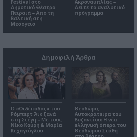
Festival στο
Ακροναυπλίας –
Δημοτικό Θέατρο
Δείτε το αναλυτικό
Πειραιά – Από τη
πρόγραμμα
Βαλτική στη
Μεσόγειο
Δημοφιλή Άρθρα
O «Οιδίποδας» του
Θεοδώρα,
Ρόμπερτ Άικ ξανά
Αυτοκράτειρα του
στη Στέγη – Με τους
Βυζαντίου: Η νέα
Νίκο Κουρή & Μαρία
ελληνική όπερα του
Κεχαγιόγλου
Θεόδωρου Στάθη
στο θέατρο