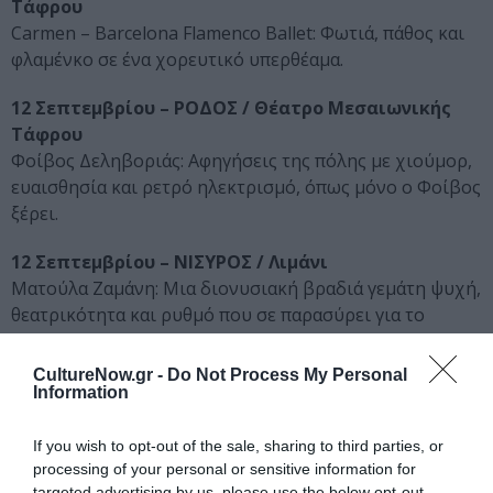
Τάφρου
Carmen – Barcelona Flamenco Ballet: Φωτιά, πάθος και
φλαμένκο σε ένα χορευτικό υπερθέαμα.
12 Σεπτεμβρίου – ΡΟΔΟΣ / Θέατρο Μεσαιωνικής
Τάφρου
Φοίβος Δεληβοριάς: Αφηγήσεις της πόλης με χιούμορ,
ευαισθησία και ρετρό ηλεκτρισμό, όπως μόνο ο Φοίβος
ξέρει.
12 Σεπτεμβρίου – ΝΙΣΥΡΟΣ / Λιμάνι
Ματούλα Ζαμάνη: Μια διονυσιακή βραδιά γεμάτη ψυχή,
θεατρικότητα και ρυθμό που σε παρασύρει για το
κλείσιμο του 3ου Geo Festival Νισύρου.
CultureNow.gr -
Do Not Process My Personal
Information
Ταυτότητα Εκδήλωσης
If you wish to opt-out of the sale, sharing to third parties, or
Ημερομηνία:
processing of your personal or sensitive information for
targeted advertising by us, please use the below opt-out