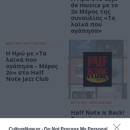
de musica με το
2ο Μέρος της
συναυλίας «Τα
λαϊκά που
αγάπησα»
ΜΟΥΣΙΚΗ / ΜΟΥΣΙΚΑ ΝΕΑ
Η Ηρώ με «Τα
λαϊκά που
αγάπησα – Μέρος
2ο» στο Half
Note Jazz Club
ΜΟΥΣΙΚΗ / ΜΟΥΣΙΚΑ ΝΕΑ
Half Note Is Back!
Το πρόγραμμα
της μουσικής
CultureNow.gr -
Do Not Process My Personal