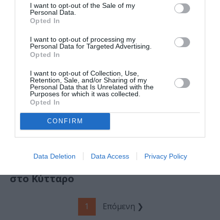
Παπάγου –
I want to opt-out of the Sale of my
Personal Data.
Χολαργού
Opted In
I want to opt-out of processing my
ΜΟΥΣΙΚΗ / ΜΟΥΣΙΚΑ ΝΕΑ
Personal Data for Targeted Advertising.
Τα λαϊκά που
Opted In
αγάπησα: Η Ηρώ
I want to opt-out of Collection, Use,
στο Caja de
Retention, Sale, and/or Sharing of my
musica
Personal Data that Is Unrelated with the
Purposes for which it was collected.
Opted In
CONFIRM
ΜΟΥΣΙΚΗ / ΜΟΥΣΙΚΑ ΝΕΑ
Οι Όναρ για ένα
Data Deletion
Data Access
Privacy Policy
επετειακό live
στο Κύτταρο
1
Επόμενη ❯