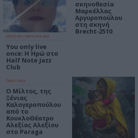
σκηνοθεσία
Μαρκέλλας
Αργυροπούλου
στη σκηνή
Brecht-2510
ΜΟΥΣΙΚΗ / ΜΟΥΣΙΚΑ ΝΕΑ
You only live
once: Η Ηρώ στο
Half Note Jazz
Club
ΠΑΙΔΙ / ΝΕΑ
Ο Μίλτος, της
Ξένιας
Καλογεροπούλου
από το
ΚουκλοΘέατρο
Αλεξίας Αλεξίου
στο Paraga