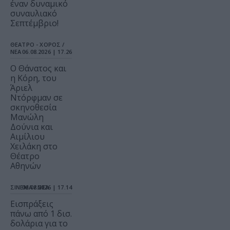
έναν δυναμικό
συναυλιακό
Σεπτέμβριο!
ΘΕΑΤΡΟ - ΧΟΡΟΣ /
ΝΕΑ
06.08.2026 | 17.26
Ο Θάνατος και
η Κόρη, του
Άριελ
Ντόρφμαν σε
σκηνοθεσία
Μανώλη
Δούνια και
Αιμίλιου
Χειλάκη στο
Θέατρο
Αθηνών
ΣΙΝΕΜΑ / ΝΕΑ
06.08.2026 | 17.14
Εισπράξεις
πάνω από 1 δισ.
δολάρια για το