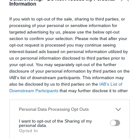
σκηνής για το
Information
επόμενο
διάστημα
If you wish to opt-out of the sale, sharing to third parties, or
processing of your personal or sensitive information for
targeted advertising by us, please use the below opt-out
ΜΟΥΣΙΚΗ / ΜΟΥΣΙΚΑ ΝΕΑ
section to confirm your selection. Please note that after your
Τα λαϊκά που
opt-out request is processed you may continue seeing
αγάπησα: Η Ηρώ
interest-based ads based on personal information utilized by
επιστρέφει στο
us or personal information disclosed to third parties prior to
Half Note Jazz
your opt-out. You may separately opt-out of the further
Club
disclosure of your personal information by third parties on the
IAB’s list of downstream participants. This information may
also be disclosed by us to third parties on the
IAB’s List of
Downstream Participants
that may further disclose it to other
ΘΕΑΤΡΟ - ΧΟΡΟΣ / ΝΕΑ
third parties.
Ανάδρομος
Ερμής: Νικόλας
Personal Data Processing Opt Outs
Φραγκιουδάκης
I want to opt-out of the Sharing of my
& Joanna Drigo
personal data.
στο 30ο
Opted In
Φεστιβάλ