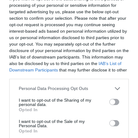
processing of your personal or sensitive information for
targeted advertising by us, please use the below opt-out
section to confirm your selection. Please note that after your
opt-out request is processed you may continue seeing
interest-based ads based on personal information utilized by
us or personal information disclosed to third parties prior to
your opt-out. You may separately opt-out of the further
disclosure of your personal information by third parties on the
ΜΟΥΣΙΚΗ / ΜΟΥΣΙΚΑ ΝΕΑ
ΦΕΣΤΙΒΑΛ / ΝΕΑ
IAB’s list of downstream participants. This information may
also be disclosed by us to third parties on the
IAB’s List of
Φωνές και
1o Φεστιβάλ
Downstream Participants
that may further disclose it to other
μνήμες: Μαρία
Ανεξάρτητου
third parties.
Φαραντούρη και
Ελληνικού
Τάσης
Κινηματογράφου
Personal Data Processing Opt Outs
Χριστογιαννόπουλος
2026
στο Μέγαρο
I want to opt-out of the Sharing of my
Μουσικής
personal data.
Opted In
Αθηνών
I want to opt-out of the Sale of my
Personal Data.
ΣΙΝΕΜΑ / ΝΕΑ
Opted In
Το αφιέρωμα