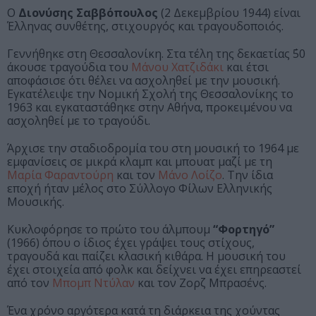
Ο
Διονύσης Σαββόπουλος
(2 Δεκεμβρίου 1944) είναι
Έλληνας συνθέτης, στιχουργός και τραγουδοποιός.
Γεννήθηκε στη Θεσσαλονίκη. Στα τέλη της δεκαετίας ΄50
άκουσε τραγούδια του
Μάνου Χατζιδάκι
και έτσι
αποφάσισε ότι θέλει να ασχοληθεί με την μουσική.
Εγκατέλειψε την Νομική Σχολή της Θεσσαλονίκης το
1963 και εγκαταστάθηκε στην Αθήνα, προκειμένου να
ασχοληθεί με το τραγούδι.
Άρχισε την σταδιοδρομία του στη μουσική το 1964 με
εμφανίσεις σε μικρά κλαμπ και μπουατ μαζί με τη
Μαρία Φαραντούρη
και τον
Μάνο Λοίζο
. Την ίδια
εποχή ήταν μέλος στο Σύλλογο Φίλων Ελληνικής
Μουσικής.
Κυκλοφόρησε το πρώτο του άλμπουμ
“Φορτηγό”
(1966) όπου ο ίδιος έχει γράψει τους στίχους,
τραγουδά και παίζει κλασική κιθάρα. Η μουσική του
έχει στοιχεία από φολκ και δείχνει να έχει επηρεαστεί
από τον
Μπομπ Ντύλαν
και τον Ζορζ Μπρασένς.
Ένα χρόνο αργότερα κατά τη διάρκεια της χούντας