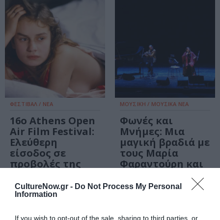
ΦΕΣΤΙΒΑΛ / ΝΕΑ
ΜΟΥΣΙΚΗ / ΜΟΥΣΙΚΑ ΝΕΑ
16ο Athens Open
Φωνές και
Air Film Festival:
Μνήμες: Μια
Ελεύθερη
μαγική βραδιά με
είσοδος σε
τους Μαρία
προβολές της
Φαραντούρη και
πόλης
Τάση
Χριστογιαννόπουλ
CultureNow.gr -
Do Not Process My Personal
Information
If you wish to opt-out of the sale, sharing to third parties, or