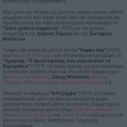
συνοδεύουν τις παραστάσεις.
Λίγο μετά την πτώση της χούντας συγκεντρώνει κάποια
κομμάτια του που είχαν κοπεί από την λογοκρισία και
προσθέτοντας και κάποια καινούργια, κυκλοφορεί το
“Δέκα χρόνια κομμάτια”
(1975) με την φιλική
συμμετοχή της
Δόμνας Σαμίου
και της
Σωτηρίας
Μπέλλου
.
Γράφει την μουσική για την ταινία
“Happy day”
(1976)
του
Παντελή Βούλγαρη
και στη συνέχεια ηχογραφεί το
“Αχαρνής / Ο Αριστοφάνης που γύρισε από τα
θυμαράκια”
(1977), το οποίο έγραψε για μια παράσταση
η οποία δεν ανέβηκε ποτέ και στο οποίο συμμετείχαν
οι
Νίκος Παπάζογλου
,
Σάκης Μπουλάς
,
Μελίνα
Τανάγρη
,
Νίκος Ζιώγαλας
,
Μανώλης Ρασούλης
κ.ά.
Υλοποιεί το άλμπουμ
“Η Ρεζέρβα”
(1979) στο οποίο
απομακρύνεται από την ροκ και για πρώτη φορά
χρησιμοποιεί επαγγελματίες μουσικούς. Συμμετέχουν
γνωστές γυναικείες φωνές όπως
Αφροδίτη Μάνου
,
Άλκηστις Πρωτοψάλτη
και
Ελένη Βιτάλη
ενώ φωνητικά
κάνουν και οι Νίκος Παπάζογλου, Δημήτρης
Κοντογιάννης.