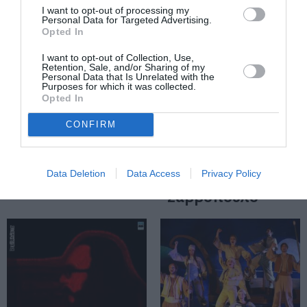
«Νίκος
I want to opt-out of processing my
Personal Data for Targeted Advertising.
Καβουκίδης: Μια
Opted In
ζωή μαρτυρίες»
στην Ταινιοθήκη
I want to opt-out of Collection, Use,
Retention, Sale, and/or Sharing of my
της Ελλάδος
Personal Data that Is Unrelated with the
Purposes for which it was collected.
Opted In
ΦΕΣΤΙΒΑΛ / ΝΕΑ
CONFIRM
Το 19ο Docfest
ξεκίνησε με
αφιέρωμα στο
Data Deletion
Data Access
Privacy Policy
Διονύση
Σαββόπουλο