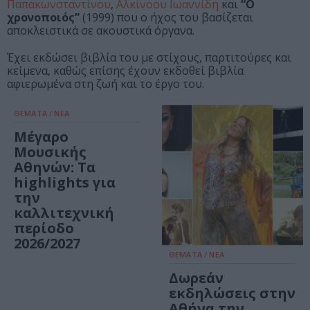
Παπακωνσταντίνου
,
Αλκίνοου Ιωαννίδη
και
“Ο
χρονοποιός”
(1999) που ο ήχος του βασίζεται
αποκλειστικά σε ακουστικά όργανα.
Έχει εκδώσει βιβλία του με στίχους, παρτιτούρες και
κείμενα, καθώς επίσης έχουν εκδοθεί βιβλία
αφιερωμένα στη ζωή και το έργο του.
ΘΕΜΑΤΑ / ΝΕΑ
Μέγαρο
Μουσικής
Αθηνών: Τα
highlights για
την
καλλιτεχνική
περίοδο
2026/2027
ΘΕΜΑΤΑ / ΝΕΑ
Δωρεάν
εκδηλώσεις στην
Αθήνα την