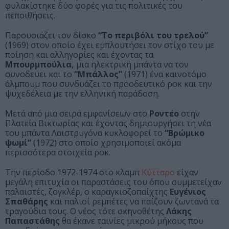
φυλακίστηκε δύο φορές για τις πολιτικές του
πεποιθήσεις.
Παρουσιάζει τον δίσκο
“Το περιβόλι του τρελού”
(1969) στον οποίο έχει εμπλουτήσει τον στίχο του με
ποίηση και αλληγορίες και έχοντας τα
Μπουρμπούλια,
μια ηλεκτρική μπάντα να τον
συνοδεύει και το
“Μπάλλος”
(1971) ένα καινοτόμο
άλμπουμ που συνδυάζει το προοδευτικό ροκ και την
ψυχεδέλεια με την ελληνική παράδοση.
Μετά από μια σειρά εμφανίσεων στο
Ροντέο
στην
Πλατεία Βικτωρίας και έχοντας δημιουργήσει τη νέα
του μπάντα Λαιστρυγόνα κυκλοφορεί το
“Βρώμικο
ψωμί”
(1972) στο οποίο χρησιμοποιεί ακόμα
περισσότερα στοιχεία ροκ.
Την περίοδο 1972-1974 στο κλαμπ
Κύτταρο
είχαν
μεγάλη επιτυχία οι παραστάσεις του όπου συμμετείχαν
παλαιστές, ζογκλέρ, ο καραγκιοζοπαίχτης
Ευγένιος
Σπαθάρης
και παλιοί ρεμπέτες να παίζουν ζωντανά τα
τραγούδια τους. Ο νέος τότε σκηνοθέτης
Λάκης
Παπαστάθης
θα έκανε ταινίες μικρού μήκους που