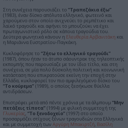
Στη συνέχεια παρουσιάζει το
“Τραπεζάκια έξω”
(1983), έναν δίσκο απόλυτα ελληνικό, φωτεινό και
χαρούμενο στον οποίο ανιχνεύει το ρεμπέτικο και
λαϊκό τραγούδι και αφήνει το μπουζούκι να έχει
πρωταγωνιστικό ρόλο σε κάποια τραγούδια του.
Δεύτερα φωνητικά κάνουν η
Ελευθερία Αρβανιτάκη
και
η Μαριάννα Ευστρατίου-Παγκάκη.
Κυκλοφόρησε το
“Ζήτω το ελληνικό τραγούδι”
(1987), όπου ήταν το άτυπο σάουντρακ της τηλεοπτικής
εκπομπής που παρουσίαζε με τον ίδιο τίτλο, και στη
συνέχεια, σε μία πολύ δύσκολη πολιτική και κοινωνική
κατάσταση που επικρατούσε εκείνη την εποχή στην
Ελλάδα, κυκλοφορεί τον πιο αμφιλεγόμενο δίσκο του
“Το κούρεμα”
(1989), ο οποίος ξεσήκωσε θύελλα
αντιδράσεων.
Επιστρέφει μετά από πέντε χρόνια με τα άλμπουμ
“Μην
πετάξεις τίποτα”
(1994) με φιλική συμμετοχή της
Γλυκερίας
,
“Το ξενοδοχείο”
(1997) στο οποίο
προσαρμόζει στίχους ξένων τραγουδιών στα Ελληνικά
και με συμμετοχή των
Αργύρη Μπακιρτζή
,
Βασίλη