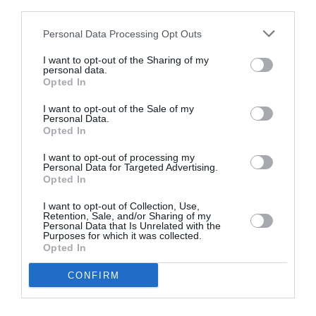
Σαββόπουλος:
third parties.
Πέθανε στα 81
Personal Data Processing Opt Outs
του ο σπουδαίος
τραγουδοποιός –
I want to opt-out of the Sharing of my
διαμορφωτής
personal data.
της σύγχρονης
Opted In
ελληνικής
ΠΑΙΔΙ / ΝΕΑ
I want to opt-out of the Sale of my
μουσικής
Personal Data.
Λέω να Πετάξω,
Opted In
του Δημήτρη
Μπασλάμ στο
I want to opt-out of processing my
Ωδείο Αθηνών
Personal Data for Targeted Advertising.
Opted In
I want to opt-out of Collection, Use,
Retention, Sale, and/or Sharing of my
Personal Data that Is Unrelated with the
Purposes for which it was collected.
Opted In
CONFIRM