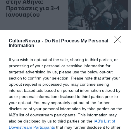
στην Αθήνα:
Προτάσεις για 3-4
Ιανουαρίου
CultureNow.gr -
Do Not Process My Personal
ΜΟΥΣΙΚΗ / ΜΟΥΣΙΚΑ ΝΕΑ
Information
«Θέλω να πάρω
If you wish to opt-out of the sale, sharing to third parties, or
τα βουνά»
processing of your personal or sensitive information for
παραφυάδα των
targeted advertising by us, please use the below opt-out
Χειμερινών
section to confirm your selection. Please note that after your
Κολυμβητών
opt-out request is processed you may continue seeing
στον Φιλολογικό
interest-based ads based on personal information utilized by
Σύλλογο
us or personal information disclosed to third parties prior to
Παρνασσός
your opt-out. You may separately opt-out of the further
disclosure of your personal information by third parties on the
IAB’s list of downstream participants. This information may
ΘΕΜΑΤΑ / ΝΕΑ
also be disclosed by us to third parties on the
IAB’s List of
Διονύσης
Downstream Participants
that may further disclose it to other