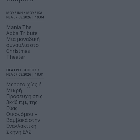
ΜΟΥΣΙΚΗ / ΜΟΥΣΙΚΑ
ΝΕΑ
07.08.2026 | 19.04
Mania The
Abba Tribute:
Μια μοναδική
συναυλία στο
Christmas
Theater
ΘΕΑΤΡΟ - ΧΟΡΟΣ /
ΝΕΑ
07.08.2026 | 18.01
Μεσοτοιχίες ή
Μικρή
Προσευχή στις
3κ46 π.μ., της
Εύας
Οικονόμου –
Βαμβακά στην
Εναλλακτική
Σκηνή ΕΛΣ