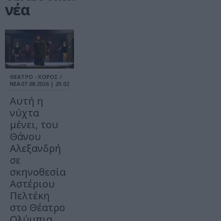
νέα
ΘΕΑΤΡΟ - ΧΟΡΟΣ /
ΝΕΑ
07.08.2026 | 20.02
Αυτή η
νύχτα
μένει, του
Θάνου
Αλεξανδρή
σε
σκηνοθεσία
Αστέριου
Πελτέκη
στο Θέατρο
Ολύμπια