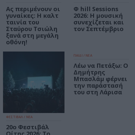
Ας περιμένουν οι
Φ hill Sessions
γυναίκες: Η καλτ
2026: Η μουσική
ταινία του
συνεχίζεται και
Σταύρου Τσιώλη
τον Σεπτέμβριο
ξανά στη μεγάλη
οθόνη!
ΠΑΙΔΙ / ΝΕΑ
Λέω να Πετάξω: Ο
Δημήτρης
Μπασλάμ φέρνει
την παράστασή
του στη Λάρισα
ΦΕΣΤΙΒΑΛ / ΝΕΑ
20ο Φεστιβάλ
Οίτης 2026: To