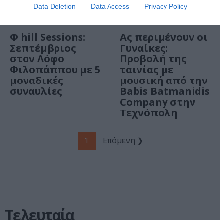
Data Deletion
Data Access
Privacy Policy
ΦΕΣΤΙΒΑΛ / ΝΕΑ
ΣΙΝΕΜΑ / ΝΕΑ
Φ hill Sessions:
Ας περιμένουν οι
Σεπτέμβριος
Γυναίκες:
στον Λόφο
Προβολή της
Φιλοπάππου με 5
ταινίας με
μοναδικές
μουσική από την
συναυλίες
Babis Batmanidis
Company στην
Τεχνόπολη
1
Επόμενη ❯
Τελευταία